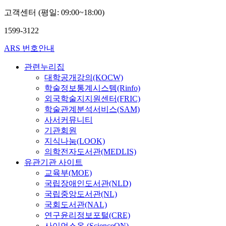
고객센터 (평일: 09:00~18:00)
1599-3122
ARS 번호안내
관련누리집
대학공개강의(KOCW)
학술정보통계시스템(Rinfo)
외국학술지지원센터(FRIC)
학술관계분석서비스(SAM)
사서커뮤니티
기관회원
지식나눔(LOOK)
의학전자도서관(MEDLIS)
유관기관 사이트
교육부(MOE)
국립장애인도서관(NLD)
국립중앙도서관(NL)
국회도서관(NAL)
연구윤리정보포털(CRE)
사이언스온 (ScienceON)