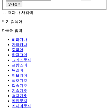
상세검색
결과 내 재검색
인기 검색어
다국어 입력
히라가나
가타카나
중국어
한글고어
그리스문자
프랑스어
독일어
히브리어
괄호기호
학술기호
기술기호
첨자기호
라틴문자
러시아문자