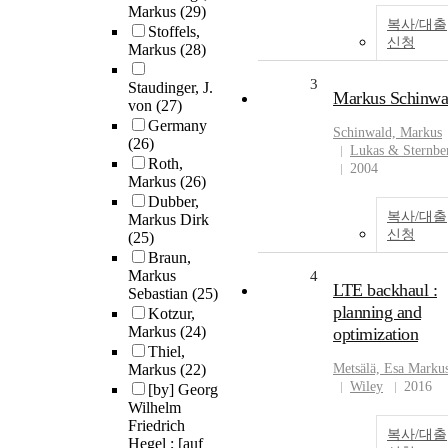
Markus
(29)
복사/대출
Stoffels,
신청
Markus
(28)
3
Staudinger, J.
Markus Schinwa
von
(27)
Germany
Schinwald,
Markus
(26)
Lukas & Sternbe
Roth,
2004
Markus
(26)
Dubber,
복사/대출
Markus Dirk
신청
(25)
Braun,
Markus
4
LTE backhaul :
Sebastian
(25)
planning and
Kotzur,
Markus
(24)
optimization
Thiel,
Markus
(22)
Metsälä, Esa
Marku
Wiley
2016
[by] Georg
Wilhelm
Friedrich
복사/대출
Hegel ; [auf