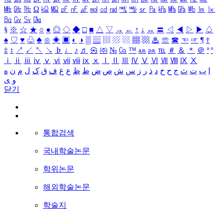
㎒
㎓
㎔
Ω
㏀
㏁
㎊
㎋
㎌
㏖
㏅
㎭
㎮
㎯
㏛
㎩
㎪
㎫
㎬
㏝
㏐
㏓
㏃
㏉
㏜
㏆
§
※
☆
★
○
●
◎
◇
◆
□
■
△
▽
→
←
↑
↓
↔
〓
◁
◀
▷
▶
♤
♠
♡
♥
♧
♣
⊙
◈
▣
◐
◑
▒
▤
▥
▨
▧
▦
▩
♨
☏
☎
☜
☞
¶
†
‡
↕
↗
↙
↖
↘
♭
♩
♪
♬
㉿
㈜
№
㏇
™
㏂
㏘
℡
＃
＆
＊
＠
ª
º
ⅰ
ⅱ
ⅲ
ⅳ
ⅴ
ⅵ
ⅶ
ⅷ
ⅸ
ⅹ
Ⅰ
Ⅱ
Ⅲ
Ⅳ
Ⅴ
Ⅵ
Ⅶ
Ⅷ
Ⅸ
Ⅹ
ا
ب
ت
ث
ج
ح
خ
د
ذ
ر
ز
س
ش
ص
ض
ط
ظ
ع
غ
ف
ق
ک
ل
م
ن
ه
و
ی
닫기
통합검색
국내학술논문
학위논문
해외학술논문
학술지