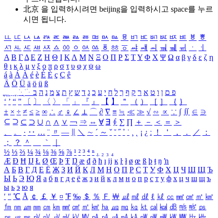
北京 을 입력하시려면
beijing
을 입력하시고 space를 누르
시면 됩니다.
ㅥ
ㅦ
ㅧ
ㅨ
ㅩ
ㅪ
ㅫ
ㅬ
ㅭ
ㅮ
ㅯ
ㅰ
ㅱ
ㅲ
ㅳ
ㅴ
ㅵ
ㅶ
ㅷ
ㅸ
ㅹ
ㅺ
ㅻ
ㅼ
ㅽ
ㅾ
ㅿ
ㆀ
ㆁ
ㆂ
ㆃ
ㆄ
ㆅ
ㆆ
ㆇ
ㆈ
ㆉ
ㆊ
ㆋ
ㆌ
ㆍ
ㆎ
Α
Β
Γ
Δ
Ε
Ζ
Η
Θ
Ι
Κ
Λ
Μ
Ν
Ξ
Ο
Π
Ρ
Σ
Τ
Υ
Φ
Χ
Ψ
Ω
α
β
γ
δ
ε
ζ
η
θ
ι
κ
λ
μ
ν
ξ
ο
π
ρ
σ
τ
υ
φ
χ
ψ
ω
á
à
Á
À
é
è
É
È
ç
Ç
ê
Ä
Ö
Ü
ä
ö
ü
ß
ְ
ֳ
ֲ
ֱ
ָ
ַ
ֵ
ֶ
ִ
ֹ
ּ
ֻ
ׂ
ׁ
ּ
ב
ה
נ
מ
צ
ת
ץ
ש
ד
ג
כ
ע
י
ח
ל
ך
ף
ק
ר
א
ט
ו
ן
ם
פ
‘
’
“
”
〔
〕
〈
〉
「
」
『
』
【
】
＂
（
）
［
］
｛
｝
±
×
÷
≠
≤
≥
∞
∴
♂
♀
∠
⊥
⌒
∂
∇
≡
≒
≪
≫
√
∽
∝
∵
∫
∬
∈
∋
⊆
⊇
⊂
⊃
∪
∩
∧
∨
￢
⇒
⇔
∀
∃
∮
∑
∏
＋
－
＜
＝
＞
、
。
·
‥
…
¨
〃
―
∥
＼
∼
´
～
ˇ
˘
˝
˚
˙
¸
˛
¡
¿
ː
！
＇
，
．
／
：
；
？
＾
＿
｀
｜
½
⅓
⅔
¼
¾
⅛
⅜
⅝
⅞
¹
²
³
⁴
ⁿ
₁
₂
₃
₄
Æ
Ð
Ħ
Ĳ
Ł
Ø
Œ
Þ
Ŧ
Ŋ
æ
đ
ð
ħ
ı
ĳ
ĸ
ŀ
ł
ø
œ
ß
þ
ŧ
ŋ
ŉ
А
Б
В
Г
Д
Е
Ё
Ж
З
И
Й
К
Л
М
Н
О
П
Р
С
Т
У
Ф
Х
Ц
Ч
Ш
Щ
Ъ
Ы
Ь
Э
Ю
Я
а
б
в
г
д
е
ё
ж
з
и
й
к
л
м
н
о
п
р
с
т
у
ф
х
ц
ч
ш
щ
ъ
ы
ь
э
ю
я
′
″
℃
Å
￠
￡
￥
¤
℉
‰
＄
％
Ｆ
￦
㎕
㎖
㎗
ℓ
㎘
㏄
㎣
㎤
㎥
㎦
㎙
㎚
㎛
㎜
㎝
㎞
㎟
㎠
㎡
㎢
㏊
㎍
㎎
㎏
㏏
㎈
㎉
㏈
㎧
㎨
㎰
㎱
㎲
㎳
㎴
㎵
㎶
㎷
㎸
㎹
㎀
㎁
㎂
㎃
㎄
㎺
㎻
㎽
㎾
㎿
㎐
㎑