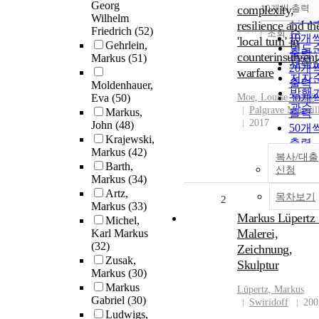
순
Georg
complexity,
10개씩 출력
내림
Wilhelm
인기
resilience and th
Friedrich
(52)
순
조회
10개
'local turn' in
Gehrlein,
연도
출력
counterinsurgent
Markus
(51)
제목
20개
warfare
저자
출력
Moldenhauer,
발행
Eva
(50)
Moe, Louise Wiuff
30개
관순
Palgrave Macmil
Markus,
출력
2017
John
(48)
50개
Krajewski,
출력
Markus
(42)
복사/대출
100
Barth,
신청
출력
Markus
(34)
Artz,
목차보기
2
Markus
(33)
Markus Lüpertz 
Michel,
Malerei,
Karl Markus
(32)
Zeichnung,
Zusak,
Skulptur
Markus
(30)
Markus
Lüpertz,
Markus
Gabriel
(30)
Swiridoff
200
Ludwigs,