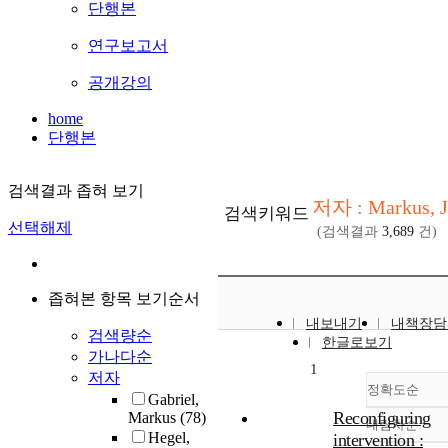
단행본
연구보고서
공개강의
home
단행본
검색결과 좁혀 보기
저자 : Markus, 
검색키워드
선택해제
(검색결과
3,689
건)
좁혀본 항목 보기순서
내보내기
내책장담
검색량순
한글로보기
가나다순
1
저자
정확도순
Gabriel,
Reconfiguring
Markus
(78)
내림차순
정확
Hegel,
intervention :