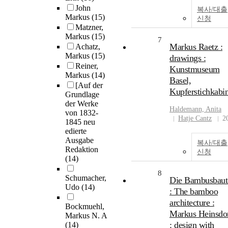
John
복사/대출
Markus
(15)
신청
Matzner,
Markus
(15)
7
Markus Raetz :
Achatz,
Markus
(15)
drawings :
Reiner,
Kunstmuseum
Markus
(14)
Basel,
[Auf der
Kupferstichkabin
Grundlage
der Werke
Haldemann, Anita
von 1832-
Hatje Cantz
2
1845 neu
edierte
Ausgabe
복사/대출
Redaktion
신청
(14)
8
Schumacher,
Die Bambusbaut
Udo
(14)
: The bamboo
architecture :
Bockmuehl,
Markus Heinsdor
Markus N. A
: design with
(14)