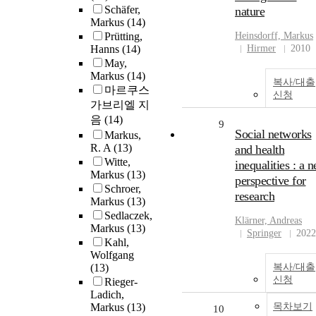
Schäfer,
nature
Markus
(14)
Prütting,
Heinsdorff,
Markus
Hanns
(14)
Hirmer
2010
May,
Markus
(14)
복사/대출
마르쿠스
신청
가브리엘 지
음
(14)
9
Social networks
Markus,
R. A
(13)
and health
Witte,
inequalities : a 
Markus
(13)
perspective for
Schroer,
research
Markus
(13)
Sedlaczek,
Klärner, Andreas
Markus
(13)
Springer
2022
Kahl,
Wolfgang
(13)
복사/대출
신청
Rieger-
Ladich,
Markus
(13)
목차보기
10