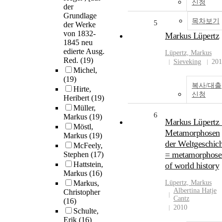
신청
der
Grundlage
목차보기
5
der Werke
von 1832-
Markus Lüpertz
1845 neu
edierte Ausg.
Lüpertz,
Markus
Red.
(19)
Sieveking
201
Michel,
(19)
복사/대출
Hirte,
신청
Heribert
(19)
Müller,
6
Markus
(19)
Markus Lüpertz 
Möstl,
Metamorphosen
Markus
(19)
der Weltgeschich
McFeely,
= metamorphose
Stephen
(17)
Hattstein,
of world history
Markus
(16)
Markus,
Lüpertz,
Markus
Albertina Hatje
Christopher
Cantz
(16)
2010
Schulte,
Erik
(16)