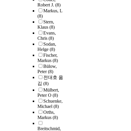
Robert J.
(8)
Markus, L
(8)
Stern,
Klaus
(8)
Evans,
Chris
(8)
Sodan,
Helge
(8)
Fischer,
Markus
(8)
Bülow,
Peter
(8)
전대호 옮
김
(8)
Mülbert,
Peter O
(8)
Schuenke,
Michael
(8)
Orths,
Markus
(8)
Breitschmid,