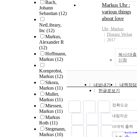
Bach,
Markus Uhr :
Johann
various things
Sebastian
(12)
about love
NetLibrary,
Uhr,
Markus
Inc
(12)
Distanz Verlag
Markus,
2017
Alexander R
(12)
Hoffmann,
복사/대출
Markus
(12)
신청
Kornprobst,
Markus
(12)
Sikora,
내보내기
내책장담
Markus
(11)
한글로보기
Muller,
Markus
(11)
정확도순
Miessen,
Markus
(11)
내림차순
Markus
정확
Roth
(11)
순
10개씩 출력
내림
Stegmann,
인기
Markus
(10)