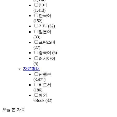
영어
(1,413)
한국어
(152)
기타
(62)
일본어
(33)
프랑스어
(27)
중국어
(6)
러시아어
(5)
자료형태
단행본
(3,471)
비도서
(186)
해외
eBook
(32)
오늘 본 자료