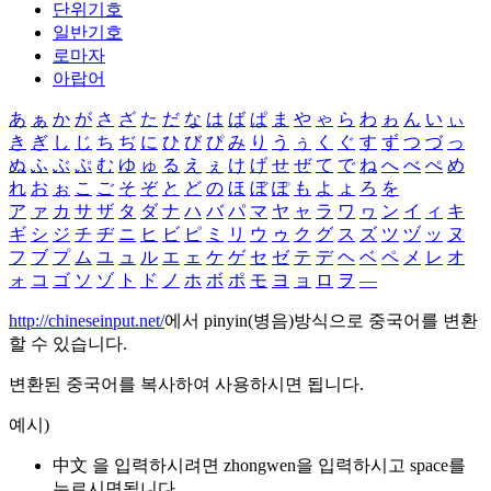
단위기호
일반기호
로마자
아랍어
あ
ぁ
か
が
さ
ざ
た
だ
な
は
ば
ぱ
ま
や
ゃ
ら
わ
ゎ
ん
い
ぃ
き
ぎ
し
じ
ち
ぢ
に
ひ
び
ぴ
み
り
う
ぅ
く
ぐ
す
ず
つ
づ
っ
ぬ
ふ
ぶ
ぷ
む
ゆ
ゅ
る
え
ぇ
け
げ
せ
ぜ
て
で
ね
へ
べ
ぺ
め
れ
お
ぉ
こ
ご
そ
ぞ
と
ど
の
ほ
ぼ
ぽ
も
よ
ょ
ろ
を
ア
ァ
カ
サ
ザ
タ
ダ
ナ
ハ
バ
パ
マ
ヤ
ャ
ラ
ワ
ヮ
ン
イ
ィ
キ
ギ
シ
ジ
チ
ヂ
ニ
ヒ
ビ
ピ
ミ
リ
ウ
ゥ
ク
グ
ス
ズ
ツ
ヅ
ッ
ヌ
フ
ブ
プ
ム
ユ
ュ
ル
エ
ェ
ケ
ゲ
セ
ゼ
テ
デ
ヘ
ベ
ペ
メ
レ
オ
ォ
コ
ゴ
ソ
ゾ
ト
ド
ノ
ホ
ボ
ポ
モ
ヨ
ョ
ロ
ヲ
―
http://chineseinput.net/
에서 pinyin(병음)방식으로 중국어를 변환
할 수 있습니다.
변환된 중국어를 복사하여 사용하시면 됩니다.
예시)
中文 을 입력하시려면
zhongwen
을 입력하시고 space를
누르시면됩니다.