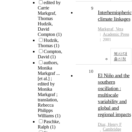
edited by
Carrie
9
Interhemispheric
Markgraf,
Thomas
climate linkages
Hudzik,
David
Markgraf
, Vera
Compton
(1)
Academic Press
2001
Hudzik,
Thomas
(1)
Compton,
복사/대
David
(1)
출신청
authors,
Monika
10
Markgraf ...
El Niño and the
[et al.] ;
southern
edited by
oscillation :
Monika
Markgraf ;
multiscale
translation,
variability and
Rebecca
global and
Philipps
regional impacts
Williams
(1)
Paschke,
Diaz, Henry F
Ralph
(1)
Cambridge