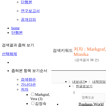
단행본
연구보고서
공개강의
home
단행본
검색결과 좁혀 보기
저자 : Markgraf
검색키워드
Monika
선택해제
(검색결과
16
건)
좁혀본 항목 보기순서
검색량순
내보내기
내책장담
가나다순
한글로보기
저자
1
Markgraf,
정확도순
Vera
(3)
김정숙
Bauhaus World
내림차순