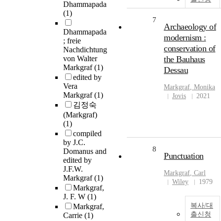
Dhammapada
(1)
7
Archaeology of
Dhammapada
modernism :
; freie
conservation of
Nachdichtung
von Walter
the Bauhaus
Markgraf
(1)
Dessau
edited by
Vera
Markgraf
, Monika
Markgraf
(1)
Jovis
2021
김정숙
(Markgraf)
(1)
compiled
by J.C.
8
Domanus and
Punctuation
edited by
J.F.W.
Markgraf
, Carl
Markgraf
(1)
Wiley
1979
Markgraf,
J. F. W
(1)
복사/대
Markgraf,
출신청
Carrie
(1)