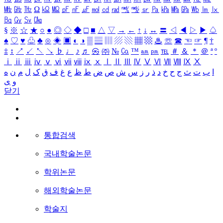
㎒
㎓
㎔
Ω
㏀
㏁
㎊
㎋
㎌
㏖
㏅
㎭
㎮
㎯
㏛
㎩
㎪
㎫
㎬
㏝
㏐
㏓
㏃
㏉
㏜
㏆
§
※
☆
★
○
●
◎
◇
◆
□
■
△
▽
→
←
↑
↓
↔
〓
◁
◀
▷
▶
♤
♠
♡
♥
♧
♣
⊙
◈
▣
◐
◑
▒
▤
▥
▨
▧
▦
▩
♨
☏
☎
☜
☞
¶
†
‡
↕
↗
↙
↖
↘
♭
♩
♪
♬
㉿
㈜
№
㏇
™
㏂
㏘
℡
＃
＆
＊
＠
ª
º
ⅰ
ⅱ
ⅲ
ⅳ
ⅴ
ⅵ
ⅶ
ⅷ
ⅸ
ⅹ
Ⅰ
Ⅱ
Ⅲ
Ⅳ
Ⅴ
Ⅵ
Ⅶ
Ⅷ
Ⅸ
Ⅹ
ا
ب
ت
ث
ج
ح
خ
د
ذ
ر
ز
س
ش
ص
ض
ط
ظ
ع
غ
ف
ق
ک
ل
م
ن
ه
و
ی
닫기
통합검색
국내학술논문
학위논문
해외학술논문
학술지