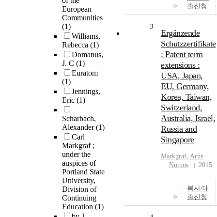
of the
출신청
European
Communities
(1)
3
Ergänzende
Williams,
Schutzzertifikate
Rebecca
(1)
: Patent term
Domanus,
J. C
(1)
extensions :
Euratom
USA, Japan,
(1)
EU, Germany,
Jennings,
Korea, Taiwan,
Eric
(1)
Switzerland,
Australia, Israel,
Scharbach,
Alexander
(1)
Russia and
Carl
Singapore
Markgraf ;
under the
Markgraf
, Arne
auspices of
Nomos
2015
Portland State
University,
복사/대
Division of
출신청
Continuing
Education
(1)
by J.