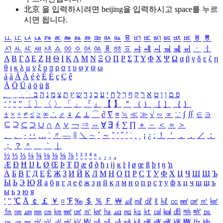
北京 을 입력하시려면
beijing
을 입력하시고 space를 누르
시면 됩니다.
ㅥ
ㅦ
ㅧ
ㅨ
ㅩ
ㅪ
ㅫ
ㅬ
ㅭ
ㅮ
ㅯ
ㅰ
ㅱ
ㅲ
ㅳ
ㅴ
ㅵ
ㅶ
ㅷ
ㅸ
ㅹ
ㅺ
ㅻ
ㅼ
ㅽ
ㅾ
ㅿ
ㆀ
ㆁ
ㆂ
ㆃ
ㆄ
ㆅ
ㆆ
ㆇ
ㆈ
ㆉ
ㆊ
ㆋ
ㆌ
ㆍ
ㆎ
Α
Β
Γ
Δ
Ε
Ζ
Η
Θ
Ι
Κ
Λ
Μ
Ν
Ξ
Ο
Π
Ρ
Σ
Τ
Υ
Φ
Χ
Ψ
Ω
α
β
γ
δ
ε
ζ
η
θ
ι
κ
λ
μ
ν
ξ
ο
π
ρ
σ
τ
υ
φ
χ
ψ
ω
á
à
Á
À
é
è
É
È
ç
Ç
ê
Ä
Ö
Ü
ä
ö
ü
ß
ְ
ֳ
ֲ
ֱ
ָ
ַ
ֵ
ֶ
ִ
ֹ
ּ
ֻ
ׂ
ׁ
ּ
ב
ה
נ
מ
צ
ת
ץ
ש
ד
ג
כ
ע
י
ח
ל
ך
ף
ק
ר
א
ט
ו
ן
ם
פ
‘
’
“
”
〔
〕
〈
〉
「
」
『
』
【
】
＂
（
）
［
］
｛
｝
±
×
÷
≠
≤
≥
∞
∴
♂
♀
∠
⊥
⌒
∂
∇
≡
≒
≪
≫
√
∽
∝
∵
∫
∬
∈
∋
⊆
⊇
⊂
⊃
∪
∩
∧
∨
￢
⇒
⇔
∀
∃
∮
∑
∏
＋
－
＜
＝
＞
、
。
·
‥
…
¨
〃
―
∥
＼
∼
´
～
ˇ
˘
˝
˚
˙
¸
˛
¡
¿
ː
！
＇
，
．
／
：
；
？
＾
＿
｀
｜
½
⅓
⅔
¼
¾
⅛
⅜
⅝
⅞
¹
²
³
⁴
ⁿ
₁
₂
₃
₄
Æ
Ð
Ħ
Ĳ
Ł
Ø
Œ
Þ
Ŧ
Ŋ
æ
đ
ð
ħ
ı
ĳ
ĸ
ŀ
ł
ø
œ
ß
þ
ŧ
ŋ
ŉ
А
Б
В
Г
Д
Е
Ё
Ж
З
И
Й
К
Л
М
Н
О
П
Р
С
Т
У
Ф
Х
Ц
Ч
Ш
Щ
Ъ
Ы
Ь
Э
Ю
Я
а
б
в
г
д
е
ё
ж
з
и
й
к
л
м
н
о
п
р
с
т
у
ф
х
ц
ч
ш
щ
ъ
ы
ь
э
ю
я
′
″
℃
Å
￠
￡
￥
¤
℉
‰
＄
％
Ｆ
￦
㎕
㎖
㎗
ℓ
㎘
㏄
㎣
㎤
㎥
㎦
㎙
㎚
㎛
㎜
㎝
㎞
㎟
㎠
㎡
㎢
㏊
㎍
㎎
㎏
㏏
㎈
㎉
㏈
㎧
㎨
㎰
㎱
㎲
㎳
㎴
㎵
㎶
㎷
㎸
㎹
㎀
㎁
㎂
㎃
㎄
㎺
㎻
㎽
㎾
㎿
㎐
㎑