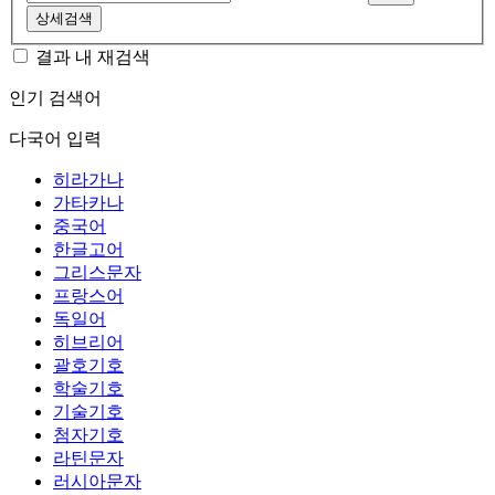
상세검색
결과 내 재검색
인기 검색어
다국어 입력
히라가나
가타카나
중국어
한글고어
그리스문자
프랑스어
독일어
히브리어
괄호기호
학술기호
기술기호
첨자기호
라틴문자
러시아문자