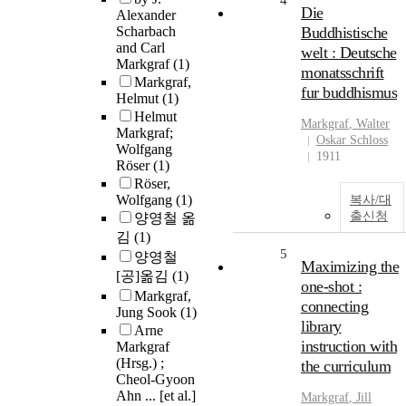
4
Die
Alexander
Scharbach
Buddhistische
and Carl
welt : Deutsche
Markgraf
(1)
monatsschrift
Markgraf,
fur buddhismus
Helmut
(1)
Helmut
Markgraf
, Walter
Markgraf;
Oskar Schloss
Wolfgang
1911
Röser
(1)
Röser,
Wolfgang
(1)
복사/대
출신청
양영철 옮
김
(1)
5
양영철
Maximizing the
[공]옮김
(1)
one-shot :
Markgraf,
connecting
Jung Sook
(1)
library
Arne
instruction with
Markgraf
(Hrsg.) ;
the curriculum
Cheol-Gyoon
Ahn ... [et al.]
Markgraf
, Jill