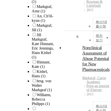
(1)
Rowman &
Littlefield
Markgraf,
2015
Arne
(1)
An, Ch'ŏl-
kyun
(1)
복사/대
Markgraf,
출신청
Jill
(1)
Jill
목차
6
Markgraf,
보기
Kate Hinnant,
Nonclinical
Eric Jennings,
Hans Kishel
Assessment of
(1)
Abuse Potential
Hinnant,
for New
Kate
(1)
Pharmaceuticals
Kishel,
Hans
(1)
Markgraf
, Carrie
hrsg. von
Academic
Walter
Press,an imprint
Markgraf
(1)
of Elsevier
2015
Williams,
Rebecca
Philipps
(1)
복사/대
출신청