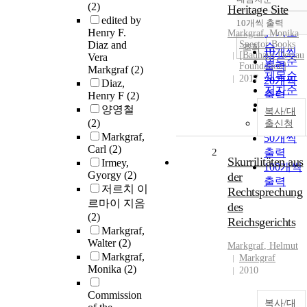
정확도
(2)
Heritage Site
순
edited by
10개씩 출력
내림차
Henry F.
인기도
Markgraf
, Monika
Diaz and
Spector Books
순
조회
10개씩
[Bauhaus Dessau
Vera
연도순
출력
Foundation]
Markgraf
(2)
제목순
2017
20개씩
Diaz,
저자순
출력
Henry F
(2)
발행기
양영철
30개씩
복사/대
관순
(2)
출력
출신청
Markgraf,
50개씩
Carl
(2)
2
출력
Skurrilitäten aus
Irmey,
100개씩
Gyorgy
(2)
der
출력
저르치 이
Rechtsprechung
르마이 지음
des
(2)
Reichsgerichts
Markgraf,
Walter
(2)
Markgraf
, Helmut
Markgraf,
Markgraf
Monika
(2)
2010
Commission
복사/대