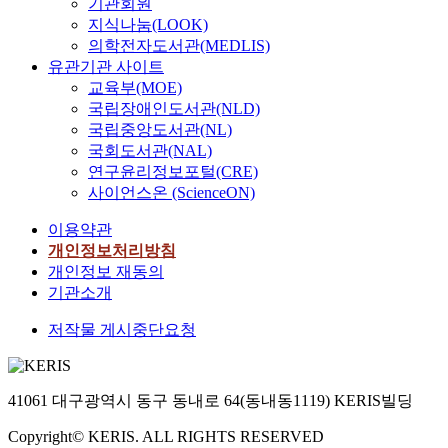
기관회원
지식나눔(LOOK)
의학전자도서관(MEDLIS)
유관기관 사이트
교육부(MOE)
국립장애인도서관(NLD)
국립중앙도서관(NL)
국회도서관(NAL)
연구윤리정보포털(CRE)
사이언스온 (ScienceON)
이용약관
개인정보처리방침
개인정보 재동의
기관소개
저작물 게시중단요청
41061 대구광역시 동구 동내로 64(동내동1119) KERIS빌딩
Copyright© KERIS. ALL RIGHTS RESERVED