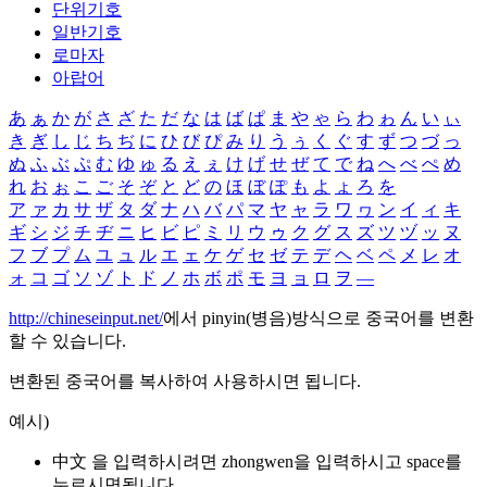
단위기호
일반기호
로마자
아랍어
あ
ぁ
か
が
さ
ざ
た
だ
な
は
ば
ぱ
ま
や
ゃ
ら
わ
ゎ
ん
い
ぃ
き
ぎ
し
じ
ち
ぢ
に
ひ
び
ぴ
み
り
う
ぅ
く
ぐ
す
ず
つ
づ
っ
ぬ
ふ
ぶ
ぷ
む
ゆ
ゅ
る
え
ぇ
け
げ
せ
ぜ
て
で
ね
へ
べ
ぺ
め
れ
お
ぉ
こ
ご
そ
ぞ
と
ど
の
ほ
ぼ
ぽ
も
よ
ょ
ろ
を
ア
ァ
カ
サ
ザ
タ
ダ
ナ
ハ
バ
パ
マ
ヤ
ャ
ラ
ワ
ヮ
ン
イ
ィ
キ
ギ
シ
ジ
チ
ヂ
ニ
ヒ
ビ
ピ
ミ
リ
ウ
ゥ
ク
グ
ス
ズ
ツ
ヅ
ッ
ヌ
フ
ブ
プ
ム
ユ
ュ
ル
エ
ェ
ケ
ゲ
セ
ゼ
テ
デ
ヘ
ベ
ペ
メ
レ
オ
ォ
コ
ゴ
ソ
ゾ
ト
ド
ノ
ホ
ボ
ポ
モ
ヨ
ョ
ロ
ヲ
―
http://chineseinput.net/
에서 pinyin(병음)방식으로 중국어를 변환
할 수 있습니다.
변환된 중국어를 복사하여 사용하시면 됩니다.
예시)
中文 을 입력하시려면
zhongwen
을 입력하시고 space를
누르시면됩니다.