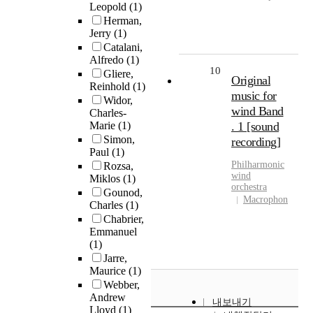
Leopold
(1)
Herman,
Jerry
(1)
Catalani,
Alfredo
(1)
10
Gliere,
Original
Reinhold
(1)
music for
Widor,
wind Band
Charles-
Marie
(1)
. 1 [sound
Simon,
recording]
Paul
(1)
Philharmonic
Rozsa,
wind
Miklos
(1)
orchestra
Gounod,
Macrophon
Charles
(1)
Chabrier,
Emmanuel
(1)
Jarre,
Maurice
(1)
Webber,
Andrew
내보내기
Lloyd
(1)