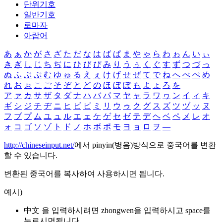
단위기호
일반기호
로마자
아랍어
あ
ぁ
か
が
さ
ざ
た
だ
な
は
ば
ぱ
ま
や
ゃ
ら
わ
ゎ
ん
い
ぃ
き
ぎ
し
じ
ち
ぢ
に
ひ
び
ぴ
み
り
う
ぅ
く
ぐ
す
ず
つ
づ
っ
ぬ
ふ
ぶ
ぷ
む
ゆ
ゅ
る
え
ぇ
け
げ
せ
ぜ
て
で
ね
へ
べ
ぺ
め
れ
お
ぉ
こ
ご
そ
ぞ
と
ど
の
ほ
ぼ
ぽ
も
よ
ょ
ろ
を
ア
ァ
カ
サ
ザ
タ
ダ
ナ
ハ
バ
パ
マ
ヤ
ャ
ラ
ワ
ヮ
ン
イ
ィ
キ
ギ
シ
ジ
チ
ヂ
ニ
ヒ
ビ
ピ
ミ
リ
ウ
ゥ
ク
グ
ス
ズ
ツ
ヅ
ッ
ヌ
フ
ブ
プ
ム
ユ
ュ
ル
エ
ェ
ケ
ゲ
セ
ゼ
テ
デ
ヘ
ベ
ペ
メ
レ
オ
ォ
コ
ゴ
ソ
ゾ
ト
ド
ノ
ホ
ボ
ポ
モ
ヨ
ョ
ロ
ヲ
―
http://chineseinput.net/
에서 pinyin(병음)방식으로 중국어를 변환
할 수 있습니다.
변환된 중국어를 복사하여 사용하시면 됩니다.
예시)
中文 을 입력하시려면
zhongwen
을 입력하시고 space를
누르시면됩니다.