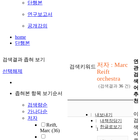
단행본
연구보고서
공개강의
home
단행본
검색결과 좁혀 보기
연
저자 : Marc
검색키워드
관
Reift
선택해제
검
orchestra
색
(검색결과
36
건)
어
좁혀본 항목 보기순서
추
천
검색량순
가나다순
이
내보내기
저자
검
내책장담기
Reift,
색
한글로보기
1
Marc
(36)
어