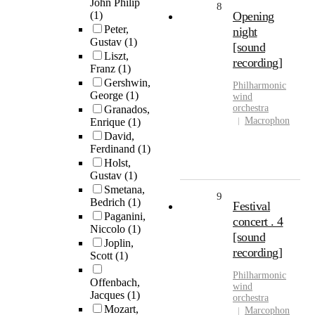
John Philip
8
(1)
Opening
Peter,
night
Gustav
(1)
[sound
Liszt,
recording]
Franz
(1)
Gershwin,
Philharmonic
George
(1)
wind
orchestra
Granados,
Macrophon
Enrique
(1)
David,
Ferdinand
(1)
Holst,
Gustav
(1)
Smetana,
9
Bedrich
(1)
Festival
Paganini,
concert . 4
Niccolo
(1)
[sound
Joplin,
recording]
Scott
(1)
Philharmonic
Offenbach,
wind
Jacques
(1)
orchestra
Mozart,
Marcophon