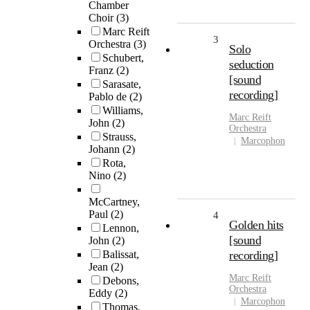
Chamber
Choir
(3)
Marc Reift
3
Orchestra
(3)
Solo
Schubert,
seduction
Franz
(2)
[sound
Sarasate,
recording]
Pablo de
(2)
Williams,
Marc
Reift
John
(2)
Orchestra
Strauss,
Marcophon
Johann
(2)
Rota,
Nino
(2)
McCartney,
Paul
(2)
4
Golden hits
Lennon,
[sound
John
(2)
Balissat,
recording]
Jean
(2)
Marc
Reift
Debons,
Orchestra
Eddy
(2)
Marcophon
Thomas,