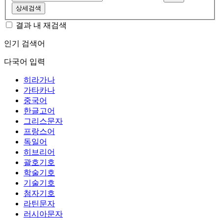
상세검색
결과 내 재검색
인기 검색어
다국어 입력
히라가나
가타카나
중국어
한글고어
그리스문자
프랑스어
독일어
히브리어
괄호기호
학술기호
기술기호
첨자기호
라틴문자
러시아문자