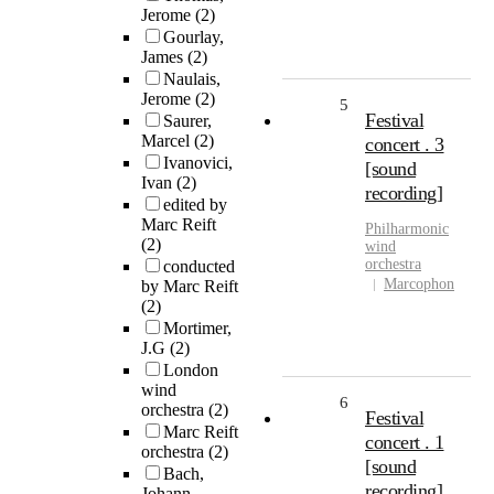
Jerome
(2)
Gourlay,
James
(2)
Naulais,
Jerome
(2)
5
Festival
Saurer,
Marcel
(2)
concert . 3
Ivanovici,
[sound
Ivan
(2)
recording]
edited by
Marc Reift
Philharmonic
(2)
wind
orchestra
conducted
Marcophon
by Marc Reift
(2)
Mortimer,
J.G
(2)
London
wind
6
orchestra
(2)
Festival
Marc Reift
concert . 1
orchestra
(2)
[sound
Bach,
recording]
Johann