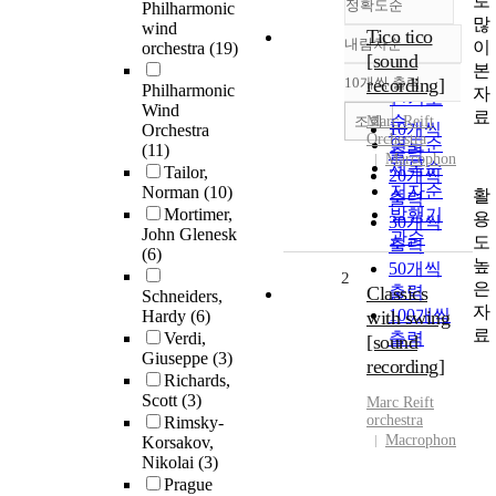
로
정확도순
Philharmonic
많
wind
Tico tico
내림차순
이
orchestra
(19)
정확도
[sound
본
순
10개씩 출력
recording]
Philharmonic
내림차순
자
인기도
Wind
료
순
조회
Marc
Reift
10개씩
Orchestra
Orchestra
연도순
(11)
출력
Marcophon
제목순
Tailor,
20개씩
저자순
Norman
(10)
활
출력
Mortimer,
발행기
용
30개씩
John Glenesk
관순
도
출력
(6)
높
50개씩
2
은
Classics
출력
Schneiders,
자
100개씩
Hardy
(6)
with swing
료
Verdi,
출력
[sound
Giuseppe
(3)
recording]
Richards,
Scott
(3)
Marc
Reift
orchestra
Rimsky-
Macrophon
Korsakov,
Nikolai
(3)
Prague