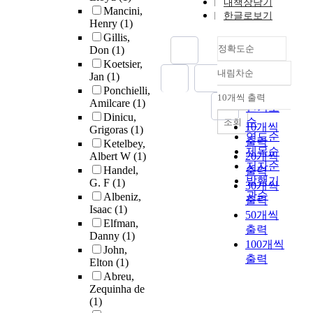
내책장담기
Mancini,
한글로보기
Henry
(1)
Gillis,
정확도순
Don
(1)
Koetsier,
내림차순
Jan
(1)
정확도
Ponchielli,
순
10개씩 출력
내림차순
Amilcare
(1)
인기도
Dinicu,
순
조회
10개씩
Grigoras
(1)
연도순
출력
Ketelbey,
제목순
Albert W
(1)
20개씩
저자순
Handel,
출력
발행기
G. F
(1)
30개씩
관순
Albeniz,
출력
Isaac
(1)
50개씩
Elfman,
출력
Danny
(1)
100개씩
John,
출력
Elton
(1)
Abreu,
Zequinha de
(1)