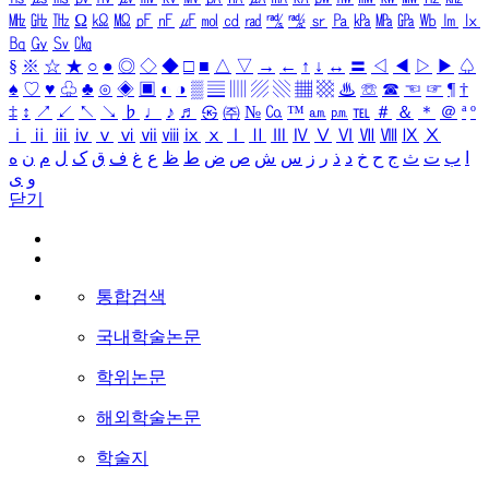
㎒
㎓
㎔
Ω
㏀
㏁
㎊
㎋
㎌
㏖
㏅
㎭
㎮
㎯
㏛
㎩
㎪
㎫
㎬
㏝
㏐
㏓
㏃
㏉
㏜
㏆
§
※
☆
★
○
●
◎
◇
◆
□
■
△
▽
→
←
↑
↓
↔
〓
◁
◀
▷
▶
♤
♠
♡
♥
♧
♣
⊙
◈
▣
◐
◑
▒
▤
▥
▨
▧
▦
▩
♨
☏
☎
☜
☞
¶
†
‡
↕
↗
↙
↖
↘
♭
♩
♪
♬
㉿
㈜
№
㏇
™
㏂
㏘
℡
＃
＆
＊
＠
ª
º
ⅰ
ⅱ
ⅲ
ⅳ
ⅴ
ⅵ
ⅶ
ⅷ
ⅸ
ⅹ
Ⅰ
Ⅱ
Ⅲ
Ⅳ
Ⅴ
Ⅵ
Ⅶ
Ⅷ
Ⅸ
Ⅹ
ا
ب
ت
ث
ج
ح
خ
د
ذ
ر
ز
س
ش
ص
ض
ط
ظ
ع
غ
ف
ق
ک
ل
م
ن
ه
و
ی
닫기
통합검색
국내학술논문
학위논문
해외학술논문
학술지