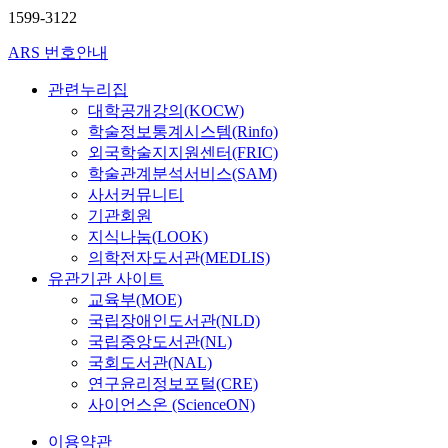
1599-3122
ARS 번호안내
관련누리집
대학공개강의(KOCW)
학술정보통계시스템(Rinfo)
외국학술지지원센터(FRIC)
학술관계분석서비스(SAM)
사서커뮤니티
기관회원
지식나눔(LOOK)
의학전자도서관(MEDLIS)
유관기관 사이트
교육부(MOE)
국립장애인도서관(NLD)
국립중앙도서관(NL)
국회도서관(NAL)
연구윤리정보포털(CRE)
사이언스온 (ScienceON)
이용약관