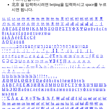
北京 을 입력하시려면
beijing
을 입력하시고 space를 누르
시면 됩니다.
ㅥ
ㅦ
ㅧ
ㅨ
ㅩ
ㅪ
ㅫ
ㅬ
ㅭ
ㅮ
ㅯ
ㅰ
ㅱ
ㅲ
ㅳ
ㅴ
ㅵ
ㅶ
ㅷ
ㅸ
ㅹ
ㅺ
ㅻ
ㅼ
ㅽ
ㅾ
ㅿ
ㆀ
ㆁ
ㆂ
ㆃ
ㆄ
ㆅ
ㆆ
ㆇ
ㆈ
ㆉ
ㆊ
ㆋ
ㆌ
ㆍ
ㆎ
Α
Β
Γ
Δ
Ε
Ζ
Η
Θ
Ι
Κ
Λ
Μ
Ν
Ξ
Ο
Π
Ρ
Σ
Τ
Υ
Φ
Χ
Ψ
Ω
α
β
γ
δ
ε
ζ
η
θ
ι
κ
λ
μ
ν
ξ
ο
π
ρ
σ
τ
υ
φ
χ
ψ
ω
á
à
Á
À
é
è
É
È
ç
Ç
ê
Ä
Ö
Ü
ä
ö
ü
ß
ְ
ֳ
ֲ
ֱ
ָ
ַ
ֵ
ֶ
ִ
ֹ
ּ
ֻ
ׂ
ׁ
ּ
ב
ה
נ
מ
צ
ת
ץ
ש
ד
ג
כ
ע
י
ח
ל
ך
ף
ק
ר
א
ט
ו
ן
ם
פ
‘
’
“
”
〔
〕
〈
〉
「
」
『
』
【
】
＂
（
）
［
］
｛
｝
±
×
÷
≠
≤
≥
∞
∴
♂
♀
∠
⊥
⌒
∂
∇
≡
≒
≪
≫
√
∽
∝
∵
∫
∬
∈
∋
⊆
⊇
⊂
⊃
∪
∩
∧
∨
￢
⇒
⇔
∀
∃
∮
∑
∏
＋
－
＜
＝
＞
、
。
·
‥
…
¨
〃
―
∥
＼
∼
´
～
ˇ
˘
˝
˚
˙
¸
˛
¡
¿
ː
！
＇
，
．
／
：
；
？
＾
＿
｀
｜
½
⅓
⅔
¼
¾
⅛
⅜
⅝
⅞
¹
²
³
⁴
ⁿ
₁
₂
₃
₄
Æ
Ð
Ħ
Ĳ
Ł
Ø
Œ
Þ
Ŧ
Ŋ
æ
đ
ð
ħ
ı
ĳ
ĸ
ŀ
ł
ø
œ
ß
þ
ŧ
ŋ
ŉ
А
Б
В
Г
Д
Е
Ё
Ж
З
И
Й
К
Л
М
Н
О
П
Р
С
Т
У
Ф
Х
Ц
Ч
Ш
Щ
Ъ
Ы
Ь
Э
Ю
Я
а
б
в
г
д
е
ё
ж
з
и
й
к
л
м
н
о
п
р
с
т
у
ф
х
ц
ч
ш
щ
ъ
ы
ь
э
ю
я
′
″
℃
Å
￠
￡
￥
¤
℉
‰
＄
％
Ｆ
￦
㎕
㎖
㎗
ℓ
㎘
㏄
㎣
㎤
㎥
㎦
㎙
㎚
㎛
㎜
㎝
㎞
㎟
㎠
㎡
㎢
㏊
㎍
㎎
㎏
㏏
㎈
㎉
㏈
㎧
㎨
㎰
㎱
㎲
㎳
㎴
㎵
㎶
㎷
㎸
㎹
㎀
㎁
㎂
㎃
㎄
㎺
㎻
㎽
㎾
㎿
㎐
㎑