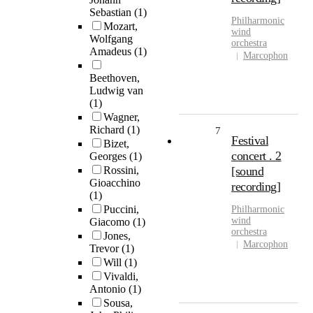
Sebastian
(1)
Philharmonic
Mozart,
wind
Wolfgang
orchestra
Amadeus
(1)
Marcophon
Beethoven,
Ludwig van
(1)
Wagner,
Richard
(1)
7
Festival
Bizet,
concert . 2
Georges
(1)
Rossini,
[sound
Gioacchino
recording]
(1)
Puccini,
Philharmonic
wind
Giacomo
(1)
orchestra
Jones,
Marcophon
Trevor
(1)
Will
(1)
Vivaldi,
Antonio
(1)
Sousa,