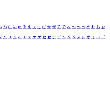
ぶ
ぷ
む
ゆ
ゅ
る
え
ぇ
け
げ
せ
ぜ
て
で
ね
へ
べ
ぺ
め
れ
お
ぉ
プ
ム
ユ
ュ
ル
エ
ェ
ケ
ゲ
セ
ゼ
テ
デ
ヘ
ベ
ペ
メ
レ
オ
ォ
コ
ゴ