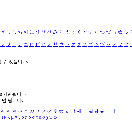
ぎ
し
じ
ち
ぢ
に
ひ
び
ぴ
み
り
う
ぅ
く
ぐ
す
ず
つ
づ
っ
ぬ
ふ
シ
ジ
チ
ヂ
ニ
ヒ
ビ
ピ
ミ
リ
ウ
ゥ
ク
グ
ス
ズ
ツ
ヅ
ッ
ヌ
フ
ブ
할 수 있습니다.
누르시면됩니다.
시면 됩니다.
ㅻ
ㅼ
ㅽ
ㅾ
ㅿ
ㆀ
ㆁ
ㆂ
ㆃ
ㆄ
ㆅ
ㆆ
ㆇ
ㆈ
ㆉ
ㆊ
ㆋ
ㆌ
ㆍ
ㆎ
θ
ι
κ
λ
μ
ν
ξ
ο
π
ρ
σ
τ
υ
φ
χ
ψ
ω