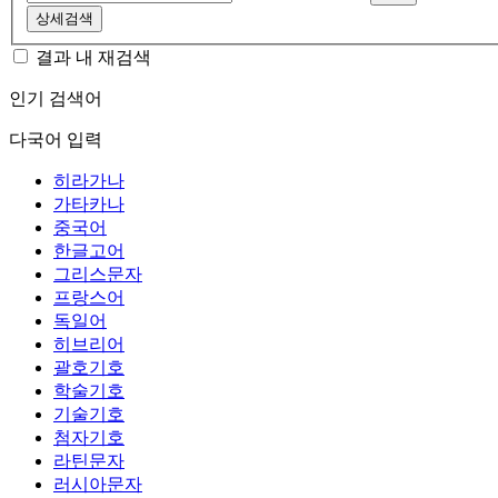
상세검색
결과 내 재검색
인기 검색어
다국어 입력
히라가나
가타카나
중국어
한글고어
그리스문자
프랑스어
독일어
히브리어
괄호기호
학술기호
기술기호
첨자기호
라틴문자
러시아문자