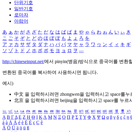
단위기호
일반기호
로마자
아랍어
あ
ぁ
か
が
さ
ざ
た
だ
な
は
ば
ぱ
ま
や
ゃ
ら
わ
ゎ
ん
い
ぃ
き
こ
ご
そ
ぞ
と
ど
の
ほ
ぼ
ぽ
も
よ
ょ
ろ
を
ア
ァ
カ
サ
ザ
タ
ダ
ナ
ハ
バ
パ
マ
ヤ
ャ
ラ
ワ
ヮ
ン
イ
ィ
キ
ギ
ソ
ゾ
ト
ド
ノ
ホ
ボ
ポ
モ
ヨ
ョ
ロ
ヲ
―
http://chineseinput.net/
에서 pinyin(병음)방식으로 중국어를 변환
변환된 중국어를 복사하여 사용하시면 됩니다.
예시)
中文 을 입력하시려면
zhongwen
을 입력하시고 space를
北京 을 입력하시려면
beijing
을 입력하시고 space를 누르
ㅥ
ㅦ
ㅧ
ㅨ
ㅩ
ㅪ
ㅫ
ㅬ
ㅭ
ㅮ
ㅯ
ㅰ
ㅱ
ㅲ
ㅳ
ㅴ
ㅵ
ㅶ
ㅷ
ㅸ
ㅹ
ㅺ
Α
Β
Γ
Δ
Ε
Ζ
Η
Θ
Ι
Κ
Λ
Μ
Ν
Ξ
Ο
Π
Ρ
Σ
Τ
Υ
Φ
Χ
Ψ
Ω
α
β
γ
δ
ε
ζ
η
á
à
Á
À
é
è
É
È
ç
Ç
ê
Ä
Ö
Ü
ä
ö
ü
ß