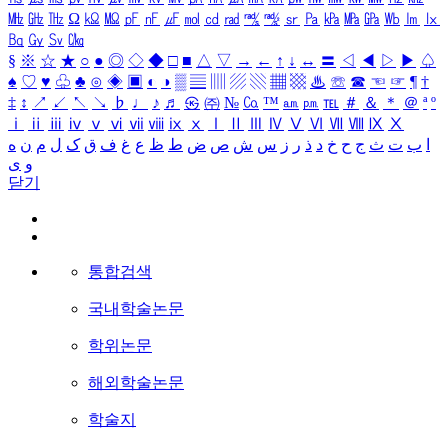
㎒
㎓
㎔
Ω
㏀
㏁
㎊
㎋
㎌
㏖
㏅
㎭
㎮
㎯
㏛
㎩
㎪
㎫
㎬
㏝
㏐
㏓
㏃
㏉
㏜
㏆
§
※
☆
★
○
●
◎
◇
◆
□
■
△
▽
→
←
↑
↓
↔
〓
◁
◀
▷
▶
♤
♠
♡
♥
♧
♣
⊙
◈
▣
◐
◑
▒
▤
▥
▨
▧
▦
▩
♨
☏
☎
☜
☞
¶
†
‡
↕
↗
↙
↖
↘
♭
♩
♪
♬
㉿
㈜
№
㏇
™
㏂
㏘
℡
＃
＆
＊
＠
ª
º
ⅰ
ⅱ
ⅲ
ⅳ
ⅴ
ⅵ
ⅶ
ⅷ
ⅸ
ⅹ
Ⅰ
Ⅱ
Ⅲ
Ⅳ
Ⅴ
Ⅵ
Ⅶ
Ⅷ
Ⅸ
Ⅹ
ا
ب
ت
ث
ج
ح
خ
د
ذ
ر
ز
س
ش
ص
ض
ط
ظ
ع
غ
ف
ق
ک
ل
م
ن
ه
و
ی
닫기
통합검색
국내학술논문
학위논문
해외학술논문
학술지