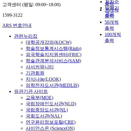
저자순
출력
고객센터 (평일: 09:00~18:00)
발행기
30개씩
관순
1599-3122
출력
50개씩
ARS 번호안내
출력
100개씩
관련누리집
출력
대학공개강의(KOCW)
학술정보통계시스템(Rinfo)
외국학술지지원센터(FRIC)
학술관계분석서비스(SAM)
사서커뮤니티
기관회원
지식나눔(LOOK)
의학전자도서관(MEDLIS)
유관기관 사이트
교육부(MOE)
국립장애인도서관(NLD)
국립중앙도서관(NL)
국회도서관(NAL)
연구윤리정보포털(CRE)
사이언스온 (ScienceON)