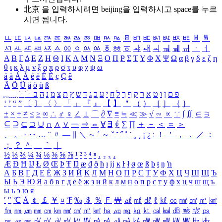
北京 을 입력하시려면
beijing
을 입력하시고 space를 누르
시면 됩니다.
ㅥ
ㅦ
ㅧ
ㅨ
ㅩ
ㅪ
ㅫ
ㅬ
ㅭ
ㅮ
ㅯ
ㅰ
ㅱ
ㅲ
ㅳ
ㅴ
ㅵ
ㅶ
ㅷ
ㅸ
ㅹ
ㅺ
ㅻ
ㅼ
ㅽ
ㅾ
ㅿ
ㆀ
ㆁ
ㆂ
ㆃ
ㆄ
ㆅ
ㆆ
ㆇ
ㆈ
ㆉ
ㆊ
ㆋ
ㆌ
ㆍ
ㆎ
Α
Β
Γ
Δ
Ε
Ζ
Η
Θ
Ι
Κ
Λ
Μ
Ν
Ξ
Ο
Π
Ρ
Σ
Τ
Υ
Φ
Χ
Ψ
Ω
α
β
γ
δ
ε
ζ
η
θ
ι
κ
λ
μ
ν
ξ
ο
π
ρ
σ
τ
υ
φ
χ
ψ
ω
á
à
Á
À
é
è
É
È
ç
Ç
ê
Ä
Ö
Ü
ä
ö
ü
ß
ְ
ֳ
ֲ
ֱ
ָ
ַ
ֵ
ֶ
ִ
ֹ
ּ
ֻ
ׂ
ׁ
ּ
ב
ה
נ
מ
צ
ת
ץ
ש
ד
ג
כ
ע
י
ח
ל
ך
ף
ק
ר
א
ט
ו
ן
ם
פ
‘
’
“
”
〔
〕
〈
〉
「
」
『
』
【
】
＂
（
）
［
］
｛
｝
±
×
÷
≠
≤
≥
∞
∴
♂
♀
∠
⊥
⌒
∂
∇
≡
≒
≪
≫
√
∽
∝
∵
∫
∬
∈
∋
⊆
⊇
⊂
⊃
∪
∩
∧
∨
￢
⇒
⇔
∀
∃
∮
∑
∏
＋
－
＜
＝
＞
、
。
·
‥
…
¨
〃
―
∥
＼
∼
´
～
ˇ
˘
˝
˚
˙
¸
˛
¡
¿
ː
！
＇
，
．
／
：
；
？
＾
＿
｀
｜
½
⅓
⅔
¼
¾
⅛
⅜
⅝
⅞
¹
²
³
⁴
ⁿ
₁
₂
₃
₄
Æ
Ð
Ħ
Ĳ
Ł
Ø
Œ
Þ
Ŧ
Ŋ
æ
đ
ð
ħ
ı
ĳ
ĸ
ŀ
ł
ø
œ
ß
þ
ŧ
ŋ
ŉ
А
Б
В
Г
Д
Е
Ё
Ж
З
И
Й
К
Л
М
Н
О
П
Р
С
Т
У
Ф
Х
Ц
Ч
Ш
Щ
Ъ
Ы
Ь
Э
Ю
Я
а
б
в
г
д
е
ё
ж
з
и
й
к
л
м
н
о
п
р
с
т
у
ф
х
ц
ч
ш
щ
ъ
ы
ь
э
ю
я
′
″
℃
Å
￠
￡
￥
¤
℉
‰
＄
％
Ｆ
￦
㎕
㎖
㎗
ℓ
㎘
㏄
㎣
㎤
㎥
㎦
㎙
㎚
㎛
㎜
㎝
㎞
㎟
㎠
㎡
㎢
㏊
㎍
㎎
㎏
㏏
㎈
㎉
㏈
㎧
㎨
㎰
㎱
㎲
㎳
㎴
㎵
㎶
㎷
㎸
㎹
㎀
㎁
㎂
㎃
㎄
㎺
㎻
㎽
㎾
㎿
㎐
㎑