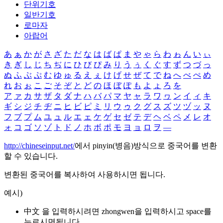
단위기호
일반기호
로마자
아랍어
あ
ぁ
か
が
さ
ざ
た
だ
な
は
ば
ぱ
ま
や
ゃ
ら
わ
ゎ
ん
い
ぃ
き
ぎ
し
じ
ち
ぢ
に
ひ
び
ぴ
み
り
う
ぅ
く
ぐ
す
ず
つ
づ
っ
ぬ
ふ
ぶ
ぷ
む
ゆ
ゅ
る
え
ぇ
け
げ
せ
ぜ
て
で
ね
へ
べ
ぺ
め
れ
お
ぉ
こ
ご
そ
ぞ
と
ど
の
ほ
ぼ
ぽ
も
よ
ょ
ろ
を
ア
ァ
カ
サ
ザ
タ
ダ
ナ
ハ
バ
パ
マ
ヤ
ャ
ラ
ワ
ヮ
ン
イ
ィ
キ
ギ
シ
ジ
チ
ヂ
ニ
ヒ
ビ
ピ
ミ
リ
ウ
ゥ
ク
グ
ス
ズ
ツ
ヅ
ッ
ヌ
フ
ブ
プ
ム
ユ
ュ
ル
エ
ェ
ケ
ゲ
セ
ゼ
テ
デ
ヘ
ベ
ペ
メ
レ
オ
ォ
コ
ゴ
ソ
ゾ
ト
ド
ノ
ホ
ボ
ポ
モ
ヨ
ョ
ロ
ヲ
―
http://chineseinput.net/
에서 pinyin(병음)방식으로 중국어를 변환
할 수 있습니다.
변환된 중국어를 복사하여 사용하시면 됩니다.
예시)
中文 을 입력하시려면
zhongwen
을 입력하시고 space를
누르시면됩니다.