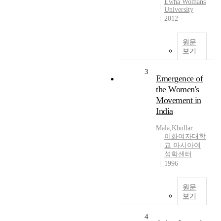
Ewha Womans
University
2012
원문
보기
3
Emergence of
the Women's
Movement in
India
Mala
,
Khullar
이화여자대학
교 아시아여
성학센터
1996
원문
보기
4