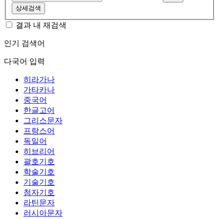
상세검색
결과 내 재검색
인기 검색어
다국어 입력
히라가나
가타카나
중국어
한글고어
그리스문자
프랑스어
독일어
히브리어
괄호기호
학술기호
기술기호
첨자기호
라틴문자
러시아문자