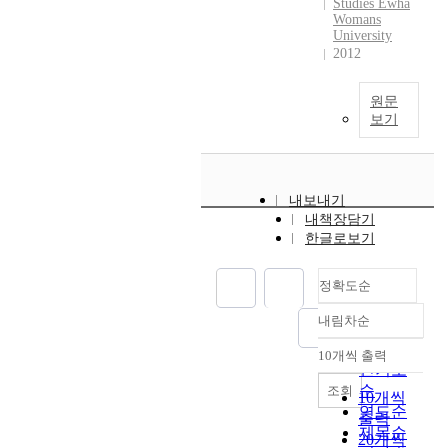
Studies Ewha
Womans
University
2012
원문
보기
내보내기
내책장담기
한글로보기
정확도순
내림차순
정확도
순
10개씩 출력
내림차순
인기도
순
조회
10개씩
연도순
출력
제목순
20개씩