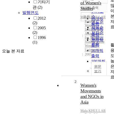
정확도
기타기
of Women's
순
관
(2)
Studies
10개씩 출력
내림차순
인기도
발행연도
순
조회
Mala
,
KHULLAR
2012
10개씩
Korean
연도순
(2)
출력
Women's
제목순
2005
20개씩
Institute &
(2)
저자순
Asian Center
출력
1996
for Women's
발행기
30개씩
Studies Ewha
(1)
관순
출력
Womans
University
50개씩
오늘 본 자료
2005
출력
100개씩
출력
원문
보기
2
Women's
Movements
and NGOs in
Asia
Mala
,
KHULLAR