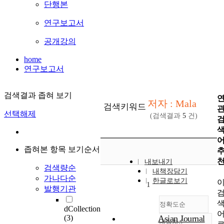
단행본
연구보고서
공개강의
home
연구보고서
검색결과 좁혀 보기
저자 : Mala
검색키워드
선택해제
(검색결과
5
건)
좁혀본 항목 보기순서
내보내기
검색량순
내책장담기
가나다순
한글로보기
1
발행기관
정확도순
dCollection
(3)
Asian Journal
내림차순