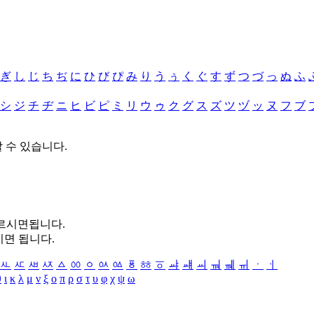
ぎ
し
じ
ち
ぢ
に
ひ
び
ぴ
み
り
う
ぅ
く
ぐ
す
ず
つ
づ
っ
ぬ
ふ
シ
ジ
チ
ヂ
ニ
ヒ
ビ
ピ
ミ
リ
ウ
ゥ
ク
グ
ス
ズ
ツ
ヅ
ッ
ヌ
フ
ブ
할 수 있습니다.
누르시면됩니다.
시면 됩니다.
ㅻ
ㅼ
ㅽ
ㅾ
ㅿ
ㆀ
ㆁ
ㆂ
ㆃ
ㆄ
ㆅ
ㆆ
ㆇ
ㆈ
ㆉ
ㆊ
ㆋ
ㆌ
ㆍ
ㆎ
θ
ι
κ
λ
μ
ν
ξ
ο
π
ρ
σ
τ
υ
φ
χ
ψ
ω