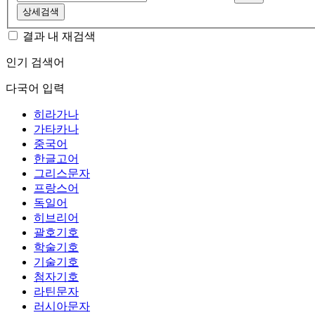
상세검색
결과 내 재검색
인기 검색어
다국어 입력
히라가나
가타카나
중국어
한글고어
그리스문자
프랑스어
독일어
히브리어
괄호기호
학술기호
기술기호
첨자기호
라틴문자
러시아문자