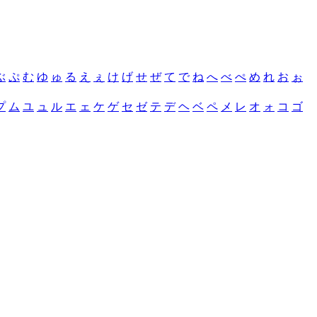
ぶ
ぷ
む
ゆ
ゅ
る
え
ぇ
け
げ
せ
ぜ
て
で
ね
へ
べ
ぺ
め
れ
お
ぉ
プ
ム
ユ
ュ
ル
エ
ェ
ケ
ゲ
セ
ゼ
テ
デ
ヘ
ベ
ペ
メ
レ
オ
ォ
コ
ゴ