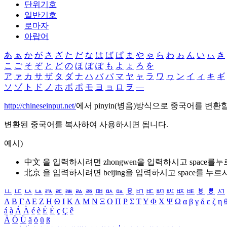
단위기호
일반기호
로마자
아랍어
あ
ぁ
か
が
さ
ざ
た
だ
な
は
ば
ぱ
ま
や
ゃ
ら
わ
ゎ
ん
い
ぃ
き
こ
ご
そ
ぞ
と
ど
の
ほ
ぼ
ぽ
も
よ
ょ
ろ
を
ア
ァ
カ
サ
ザ
タ
ダ
ナ
ハ
バ
パ
マ
ヤ
ャ
ラ
ワ
ヮ
ン
イ
ィ
キ
ギ
ソ
ゾ
ト
ド
ノ
ホ
ボ
ポ
モ
ヨ
ョ
ロ
ヲ
―
http://chineseinput.net/
에서 pinyin(병음)방식으로 중국어를 변환
변환된 중국어를 복사하여 사용하시면 됩니다.
예시)
中文 을 입력하시려면
zhongwen
을 입력하시고 space를
北京 을 입력하시려면
beijing
을 입력하시고 space를 누르
ㅥ
ㅦ
ㅧ
ㅨ
ㅩ
ㅪ
ㅫ
ㅬ
ㅭ
ㅮ
ㅯ
ㅰ
ㅱ
ㅲ
ㅳ
ㅴ
ㅵ
ㅶ
ㅷ
ㅸ
ㅹ
ㅺ
Α
Β
Γ
Δ
Ε
Ζ
Η
Θ
Ι
Κ
Λ
Μ
Ν
Ξ
Ο
Π
Ρ
Σ
Τ
Υ
Φ
Χ
Ψ
Ω
α
β
γ
δ
ε
ζ
η
á
à
Á
À
é
è
É
È
ç
Ç
ê
Ä
Ö
Ü
ä
ö
ü
ß