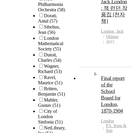
Jack London
Philharmonia
: 잭 런던 작
Orchestra
(58)
품집 [전자
Dorati,
책]
Antal
(57)
Sibelius,
London
, Jack
Jean
(56)
Oldiees
London
2015
Mathematical
Society
(55)
Dutoit,
Charles
(54)
Wagner,
Richard
(53)
6
Ravel,
Final report
Maurice
(51)
of the
Britten,
School
Benjamin
(51)
Board for
Mahler,
London,
Gustav
(51)
1870-1904
City of
London
London
Sinfonia
(51)
P.S. King &
NetLibrary,
Son