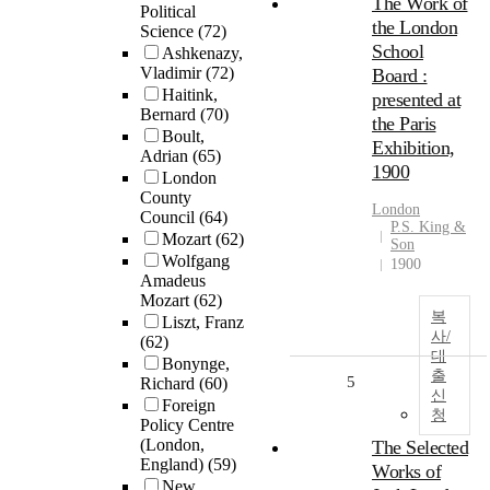
The Work of
Political
the London
Science
(72)
School
Ashkenazy,
Vladimir
(72)
Board :
Haitink,
presented at
Bernard
(70)
the Paris
Boult,
Exhibition,
Adrian
(65)
1900
London
County
London
Council
(64)
P.S. King &
Mozart
(62)
Son
Wolfgang
1900
Amadeus
Mozart
(62)
복
Liszt, Franz
사/
(62)
대
Bonynge,
출
5
Richard
(60)
신
Foreign
청
Policy Centre
(London,
The Selected
England)
(59)
Works of
New