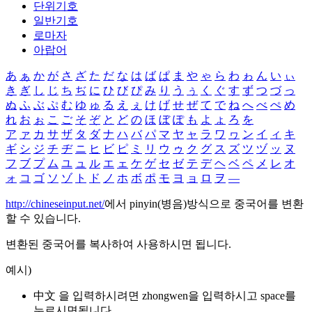
단위기호
일반기호
로마자
아랍어
あ
ぁ
か
が
さ
ざ
た
だ
な
は
ば
ぱ
ま
や
ゃ
ら
わ
ゎ
ん
い
ぃ
き
ぎ
し
じ
ち
ぢ
に
ひ
び
ぴ
み
り
う
ぅ
く
ぐ
す
ず
つ
づ
っ
ぬ
ふ
ぶ
ぷ
む
ゆ
ゅ
る
え
ぇ
け
げ
せ
ぜ
て
で
ね
へ
べ
ぺ
め
れ
お
ぉ
こ
ご
そ
ぞ
と
ど
の
ほ
ぼ
ぽ
も
よ
ょ
ろ
を
ア
ァ
カ
サ
ザ
タ
ダ
ナ
ハ
バ
パ
マ
ヤ
ャ
ラ
ワ
ヮ
ン
イ
ィ
キ
ギ
シ
ジ
チ
ヂ
ニ
ヒ
ビ
ピ
ミ
リ
ウ
ゥ
ク
グ
ス
ズ
ツ
ヅ
ッ
ヌ
フ
ブ
プ
ム
ユ
ュ
ル
エ
ェ
ケ
ゲ
セ
ゼ
テ
デ
ヘ
ベ
ペ
メ
レ
オ
ォ
コ
ゴ
ソ
ゾ
ト
ド
ノ
ホ
ボ
ポ
モ
ヨ
ョ
ロ
ヲ
―
http://chineseinput.net/
에서 pinyin(병음)방식으로 중국어를 변환
할 수 있습니다.
변환된 중국어를 복사하여 사용하시면 됩니다.
예시)
中文 을 입력하시려면
zhongwen
을 입력하시고 space를
누르시면됩니다.