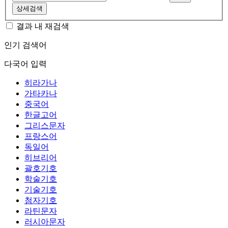
상세검색
결과 내 재검색
인기 검색어
다국어 입력
히라가나
가타카나
중국어
한글고어
그리스문자
프랑스어
독일어
히브리어
괄호기호
학술기호
기술기호
첨자기호
라틴문자
러시아문자