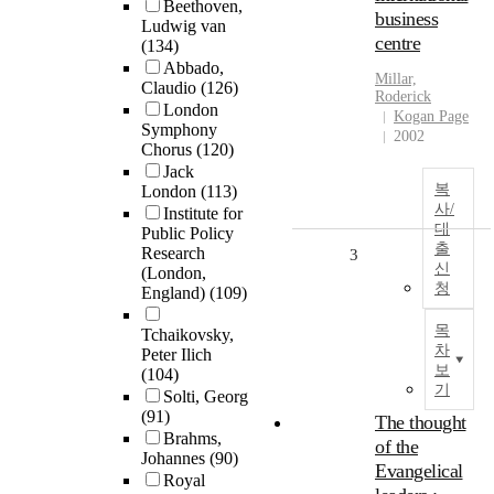
Beethoven,
business
Ludwig van
centre
(134)
Abbado,
Millar,
Claudio
(126)
Roderick
London
Kogan Page
Symphony
2002
Chorus
(120)
Jack
복
London
(113)
사/
Institute for
대
Public Policy
출
Research
3
신
(London,
청
England)
(109)
목
Tchaikovsky,
차
Peter Ilich
보
(104)
기
Solti, Georg
(91)
The thought
Brahms,
of the
Johannes
(90)
Evangelical
Royal