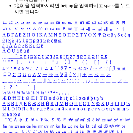
北京 을 입력하시려면
beijing
을 입력하시고 space를 누르
시면 됩니다.
ㅥ
ㅦ
ㅧ
ㅨ
ㅩ
ㅪ
ㅫ
ㅬ
ㅭ
ㅮ
ㅯ
ㅰ
ㅱ
ㅲ
ㅳ
ㅴ
ㅵ
ㅶ
ㅷ
ㅸ
ㅹ
ㅺ
ㅻ
ㅼ
ㅽ
ㅾ
ㅿ
ㆀ
ㆁ
ㆂ
ㆃ
ㆄ
ㆅ
ㆆ
ㆇ
ㆈ
ㆉ
ㆊ
ㆋ
ㆌ
ㆍ
ㆎ
Α
Β
Γ
Δ
Ε
Ζ
Η
Θ
Ι
Κ
Λ
Μ
Ν
Ξ
Ο
Π
Ρ
Σ
Τ
Υ
Φ
Χ
Ψ
Ω
α
β
γ
δ
ε
ζ
η
θ
ι
κ
λ
μ
ν
ξ
ο
π
ρ
σ
τ
υ
φ
χ
ψ
ω
á
à
Á
À
é
è
É
È
ç
Ç
ê
Ä
Ö
Ü
ä
ö
ü
ß
ְ
ֳ
ֲ
ֱ
ָ
ַ
ֵ
ֶ
ִ
ֹ
ּ
ֻ
ׂ
ׁ
ּ
ב
ה
נ
מ
צ
ת
ץ
ש
ד
ג
כ
ע
י
ח
ל
ך
ף
ק
ר
א
ט
ו
ן
ם
פ
‘
’
“
”
〔
〕
〈
〉
「
」
『
』
【
】
＂
（
）
［
］
｛
｝
±
×
÷
≠
≤
≥
∞
∴
♂
♀
∠
⊥
⌒
∂
∇
≡
≒
≪
≫
√
∽
∝
∵
∫
∬
∈
∋
⊆
⊇
⊂
⊃
∪
∩
∧
∨
￢
⇒
⇔
∀
∃
∮
∑
∏
＋
－
＜
＝
＞
、
。
·
‥
…
¨
〃
―
∥
＼
∼
´
～
ˇ
˘
˝
˚
˙
¸
˛
¡
¿
ː
！
＇
，
．
／
：
；
？
＾
＿
｀
｜
½
⅓
⅔
¼
¾
⅛
⅜
⅝
⅞
¹
²
³
⁴
ⁿ
₁
₂
₃
₄
Æ
Ð
Ħ
Ĳ
Ł
Ø
Œ
Þ
Ŧ
Ŋ
æ
đ
ð
ħ
ı
ĳ
ĸ
ŀ
ł
ø
œ
ß
þ
ŧ
ŋ
ŉ
А
Б
В
Г
Д
Е
Ё
Ж
З
И
Й
К
Л
М
Н
О
П
Р
С
Т
У
Ф
Х
Ц
Ч
Ш
Щ
Ъ
Ы
Ь
Э
Ю
Я
а
б
в
г
д
е
ё
ж
з
и
й
к
л
м
н
о
п
р
с
т
у
ф
х
ц
ч
ш
щ
ъ
ы
ь
э
ю
я
′
″
℃
Å
￠
￡
￥
¤
℉
‰
＄
％
Ｆ
￦
㎕
㎖
㎗
ℓ
㎘
㏄
㎣
㎤
㎥
㎦
㎙
㎚
㎛
㎜
㎝
㎞
㎟
㎠
㎡
㎢
㏊
㎍
㎎
㎏
㏏
㎈
㎉
㏈
㎧
㎨
㎰
㎱
㎲
㎳
㎴
㎵
㎶
㎷
㎸
㎹
㎀
㎁
㎂
㎃
㎄
㎺
㎻
㎽
㎾
㎿
㎐
㎑