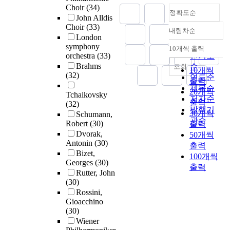
Choir
(34)
정확도순
John Alldis
Choir
(33)
내림차순
정확도
London
순
symphony
10개씩 출력
내림차순
orchestra
(33)
인기도
Brahms
순
조회
10개씩
(32)
연도순
출력
제목순
20개씩
Tchaikovsky
저자순
출력
(32)
발행기
30개씩
Schumann,
관순
Robert
(30)
출력
Dvorak,
50개씩
Antonin
(30)
출력
Bizet,
100개씩
Georges
(30)
출력
Rutter, John
(30)
Rossini,
Gioacchino
(30)
Wiener