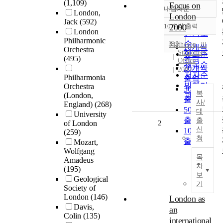
(1,109)
Focus on
내림차순
정확도
London,
London
Jack
(592)
순
10개씩 출력
2000
내림차순
London
인기도
Philharmonic
순
조회
Matheson, Jil
10개씩
Orchestra
Stationery
연도순
출력
(495)
Office
제목순
20개씩
2000
저자순
Philharmonia
출력
발행기
Orchestra
30개씩
복
(London,
관순
출력
사/
England)
(268)
50개씩
대
University
출력
출
of London
2
신
100개씩
(259)
청
출력
Mozart,
Wolfgang
목
Amadeus
차
(195)
보
Geological
기
Society of
London
(146)
London as
Davis,
an
Colin
(135)
international