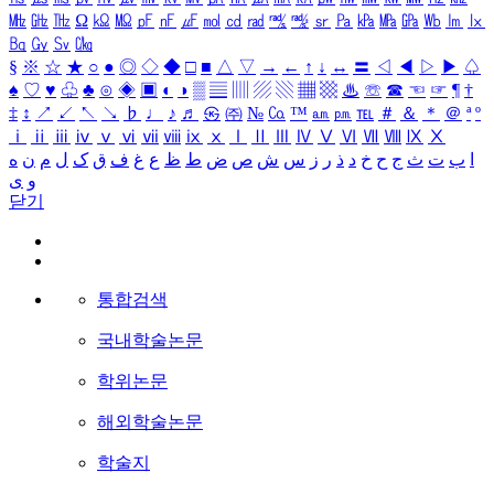
㎒
㎓
㎔
Ω
㏀
㏁
㎊
㎋
㎌
㏖
㏅
㎭
㎮
㎯
㏛
㎩
㎪
㎫
㎬
㏝
㏐
㏓
㏃
㏉
㏜
㏆
§
※
☆
★
○
●
◎
◇
◆
□
■
△
▽
→
←
↑
↓
↔
〓
◁
◀
▷
▶
♤
♠
♡
♥
♧
♣
⊙
◈
▣
◐
◑
▒
▤
▥
▨
▧
▦
▩
♨
☏
☎
☜
☞
¶
†
‡
↕
↗
↙
↖
↘
♭
♩
♪
♬
㉿
㈜
№
㏇
™
㏂
㏘
℡
＃
＆
＊
＠
ª
º
ⅰ
ⅱ
ⅲ
ⅳ
ⅴ
ⅵ
ⅶ
ⅷ
ⅸ
ⅹ
Ⅰ
Ⅱ
Ⅲ
Ⅳ
Ⅴ
Ⅵ
Ⅶ
Ⅷ
Ⅸ
Ⅹ
ا
ب
ت
ث
ج
ح
خ
د
ذ
ر
ز
س
ش
ص
ض
ط
ظ
ع
غ
ف
ق
ک
ل
م
ن
ه
و
ی
닫기
통합검색
국내학술논문
학위논문
해외학술논문
학술지