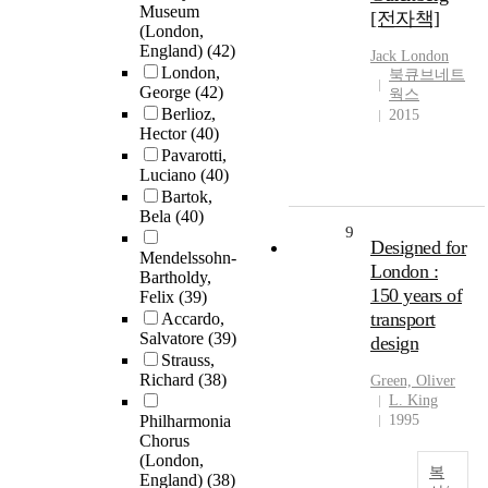
Museum
[전자책]
(London,
England)
(42)
Jack
London
London,
북큐브네트
George
(42)
웍스
Berlioz,
2015
Hector
(40)
Pavarotti,
Luciano
(40)
Bartok,
Bela
(40)
9
Designed for
Mendelssohn-
London :
Bartholdy,
150 years of
Felix
(39)
transport
Accardo,
Salvatore
(39)
design
Strauss,
Richard
(38)
Green, Oliver
L. King
Philharmonia
1995
Chorus
(London,
복
England)
(38)