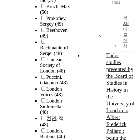
Inc
(51)
1904
Bruch, Max
(50)
Prokofiev,
복
Sergey
(49)
사/
대
Beethoven
출
(49)
7
신
청
Rachmaninoff,
Sergei
(48)
Tudor
Linnean
studies
Society of
presented by
London
(48)
the Board of
Puccini,
Studies in
Giacomo
(48)
London
History in
Voices
(48)
the
London
University of
Sinfonietta
London to
(48)
Albert
런던, 잭
Frederick
(48)
Pollard :
London,
Barbara
(46)
being the