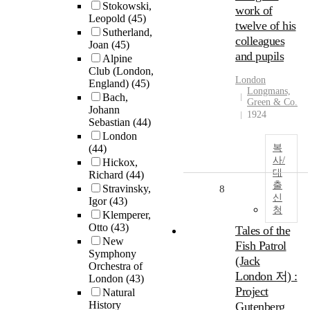
Stokowski,
work of
Leopold
(45)
twelve of his
Sutherland,
colleagues
Joan
(45)
and pupils
Alpine
Club (London,
London
England)
(45)
Longmans,
Bach,
Green & Co.
Johann
1924
Sebastian
(44)
London
(44)
복
사/
Hickox,
대
Richard
(44)
출
Stravinsky,
8
신
Igor
(43)
청
Klemperer,
Otto
(43)
Tales of the
New
Fish Patrol
Symphony
(Jack
Orchestra of
London 저) :
London
(43)
Project
Natural
History
Gutenberg