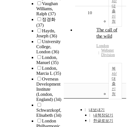
사/
Vaughan
대
Williams,
출
10
Ralph
(37)
신
정경화
청
(37)
The call of
Haydn,
the wild
Joseph
(36)
University
London
College,
Webster
London
(36)
Division
London,
Manuel
(35)
London,
복
Marcia L
(35)
사/
Overseas
대
Development
출
Institute
신
(London,
청
England)
(34)
Schwarzkopf,
내보내기
Elisabeth
(34)
내책장담기
London
한글로보기
Philharmonic