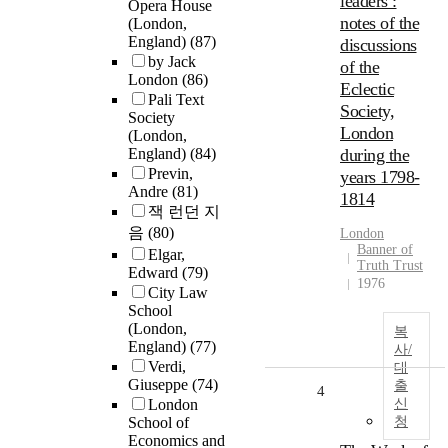
leaders :
Opera House
notes of the
(London,
England)
(87)
discussions
by Jack
of the
London
(86)
Eclectic
Pali Text
Society,
Society
London
(London,
England)
(84)
during the
Previn,
years 1798-
Andre
(81)
1814
잭 런던 지
음
(80)
London
Banner of
Elgar,
Truth Trust
Edward
(79)
1976
City Law
School
(London,
복
England)
(77)
사/
Verdi,
대
Giuseppe
(74)
출
4
London
신
School of
청
Economics and