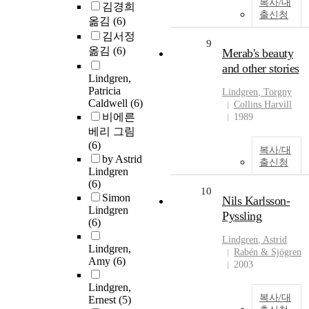
복사/대
김경희
출신청
옮김
(6)
김서정
9
옮김
(6)
Merab's beauty
and other stories
Lindgren,
Patricia
Lindgren
, Torgny
Caldwell
(6)
Collins Harvill
비에른
1989
베리 그림
(6)
복사/대
by Astrid
출신청
Lindgren
(6)
10
Simon
Nils Karlsson-
Lindgren
Pyssling
(6)
Lindgren
, Astrid
Lindgren,
Rabén & Sjögren
Amy
(6)
2003
Lindgren,
복사/대
Ernest
(5)