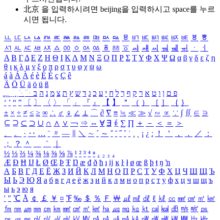
北京 을 입력하시려면
beijing
을 입력하시고 space를 누르
시면 됩니다.
ㅥ
ㅦ
ㅧ
ㅨ
ㅩ
ㅪ
ㅫ
ㅬ
ㅭ
ㅮ
ㅯ
ㅰ
ㅱ
ㅲ
ㅳ
ㅴ
ㅵ
ㅶ
ㅷ
ㅸ
ㅹ
ㅺ
ㅻ
ㅼ
ㅽ
ㅾ
ㅿ
ㆀ
ㆁ
ㆂ
ㆃ
ㆄ
ㆅ
ㆆ
ㆇ
ㆈ
ㆉ
ㆊ
ㆋ
ㆌ
ㆍ
ㆎ
Α
Β
Γ
Δ
Ε
Ζ
Η
Θ
Ι
Κ
Λ
Μ
Ν
Ξ
Ο
Π
Ρ
Σ
Τ
Υ
Φ
Χ
Ψ
Ω
α
β
γ
δ
ε
ζ
η
θ
ι
κ
λ
μ
ν
ξ
ο
π
ρ
σ
τ
υ
φ
χ
ψ
ω
á
à
Á
À
é
è
É
È
ç
Ç
ê
Ä
Ö
Ü
ä
ö
ü
ß
ְ
ֳ
ֲ
ֱ
ָ
ַ
ֵ
ֶ
ִ
ֹ
ּ
ֻ
ׂ
ׁ
ּ
ב
ה
נ
מ
צ
ת
ץ
ש
ד
ג
כ
ע
י
ח
ל
ך
ף
ק
ר
א
ט
ו
ן
ם
פ
‘
’
“
”
〔
〕
〈
〉
「
」
『
』
【
】
＂
（
）
［
］
｛
｝
±
×
÷
≠
≤
≥
∞
∴
♂
♀
∠
⊥
⌒
∂
∇
≡
≒
≪
≫
√
∽
∝
∵
∫
∬
∈
∋
⊆
⊇
⊂
⊃
∪
∩
∧
∨
￢
⇒
⇔
∀
∃
∮
∑
∏
＋
－
＜
＝
＞
、
。
·
‥
…
¨
〃
―
∥
＼
∼
´
～
ˇ
˘
˝
˚
˙
¸
˛
¡
¿
ː
！
＇
，
．
／
：
；
？
＾
＿
｀
｜
½
⅓
⅔
¼
¾
⅛
⅜
⅝
⅞
¹
²
³
⁴
ⁿ
₁
₂
₃
₄
Æ
Ð
Ħ
Ĳ
Ł
Ø
Œ
Þ
Ŧ
Ŋ
æ
đ
ð
ħ
ı
ĳ
ĸ
ŀ
ł
ø
œ
ß
þ
ŧ
ŋ
ŉ
А
Б
В
Г
Д
Е
Ё
Ж
З
И
Й
К
Л
М
Н
О
П
Р
С
Т
У
Ф
Х
Ц
Ч
Ш
Щ
Ъ
Ы
Ь
Э
Ю
Я
а
б
в
г
д
е
ё
ж
з
и
й
к
л
м
н
о
п
р
с
т
у
ф
х
ц
ч
ш
щ
ъ
ы
ь
э
ю
я
′
″
℃
Å
￠
￡
￥
¤
℉
‰
＄
％
Ｆ
￦
㎕
㎖
㎗
ℓ
㎘
㏄
㎣
㎤
㎥
㎦
㎙
㎚
㎛
㎜
㎝
㎞
㎟
㎠
㎡
㎢
㏊
㎍
㎎
㎏
㏏
㎈
㎉
㏈
㎧
㎨
㎰
㎱
㎲
㎳
㎴
㎵
㎶
㎷
㎸
㎹
㎀
㎁
㎂
㎃
㎄
㎺
㎻
㎽
㎾
㎿
㎐
㎑