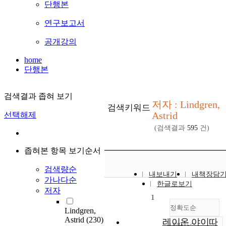
단행본
연구보고서
공개강의
home
단행본
검색결과 좁혀 보기
저자 : Lindgren,
검색키워드
Astrid
선택해제
(검색결과
595
건)
좁혀본 항목 보기순서
검색량순
내보내기
내책장담
가나다순
한글로보기
저자
1
정확도순
Lindgren,
Astrid
(230)
레이온 야이따
내림차순