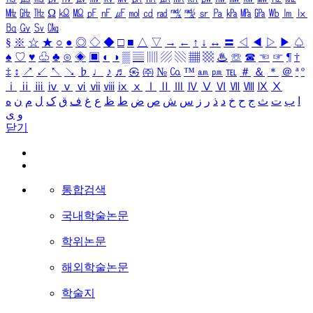
㎒
㎓
㎔
Ω
㏀
㏁
㎊
㎋
㎌
㏖
㏅
㎭
㎮
㎯
㏛
㎩
㎪
㎫
㎬
㏝
㏐
㏓
㏃
㏉
㏜
㏆
§
※
☆
★
○
●
◎
◇
◆
□
■
△
▽
→
←
↑
↓
↔
〓
◁
◀
▷
▶
♤
♠
♡
♥
♧
♣
⊙
◈
▣
◐
◑
▒
▤
▥
▨
▧
▦
▩
♨
☏
☎
☜
☞
¶
†
‡
↕
↗
↙
↖
↘
♭
♩
♪
♬
㉿
㈜
№
㏇
™
㏂
㏘
℡
＃
＆
＊
＠
ª
º
ⅰ
ⅱ
ⅲ
ⅳ
ⅴ
ⅵ
ⅶ
ⅷ
ⅸ
ⅹ
Ⅰ
Ⅱ
Ⅲ
Ⅳ
Ⅴ
Ⅵ
Ⅶ
Ⅷ
Ⅸ
Ⅹ
ا
ب
ت
ث
ج
ح
خ
د
ذ
ر
ز
س
ش
ص
ض
ط
ظ
ع
غ
ف
ق
ک
ل
م
ن
ه
و
ی
닫기
통합검색
국내학술논문
학위논문
해외학술논문
학술지