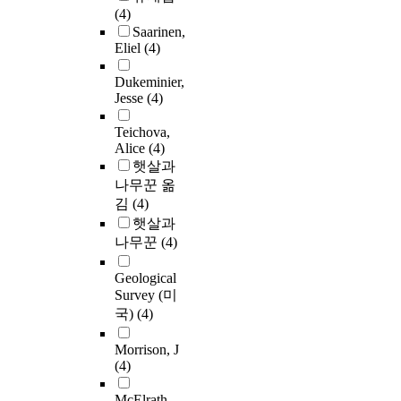
(4)
Saarinen,
Eliel
(4)
Dukeminier,
Jesse
(4)
Teichova,
Alice
(4)
햇살과
나무꾼 옮
김
(4)
햇살과
나무꾼
(4)
Geological
Survey (미
국)
(4)
Morrison, J
(4)
McElrath,