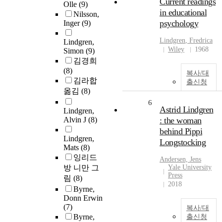
Current readings
Olle
(9)
in educational
Nilsson,
psychology
Inger
(9)
Lindgren
, Fredrica
Lindgren,
Wiley
1968
Simon
(9)
김경희
(8)
복사/대
김라합
출신청
옮김
(8)
6
Astrid Lindgren
Lindgren,
Alvin J
(8)
: the woman
behind Pippi
Lindgren,
Longstocking
Mats
(8)
잉리드
Andersen, Jens
방 니만 그
Yale University
Press
림
(8)
2018
Byrne,
Donn Erwin
(7)
복사/대
Byrne,
출신청