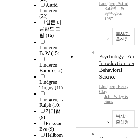
Lindgren
, Astrid
Astrid
Raben &
Lindgren
Sjogren
(22)
1987
일론 비
클란드 그
복사/대
림
(16)
출신청
Lindgren,
4
B. W
(15)
Psychology : An
Introduction to a
Lindgren,
Behavioral
Barbro
(12)
Science
Lindgren,
Lindgren
, Henry
Torgny
(11)
Clay
John Wiley &
Lindgren, J.
Sons
Ralph
(10)
김라합
복사/대
(9)
출신청
Eriksson,
Eva
(9)
5
Hellbom,