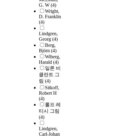
G. W
(4)
Wright,
D. Franklin
(4)
Lindgren,
Georg
(4)
Berg,
Björn
(4)
Wiberg,
Harald
(4)
일론 비
클란트 그
림
(4)
Sitkoff,
Robert H
(4)
롤프 레
티시 그림
(4)
Lindgren,
Carl-Johan