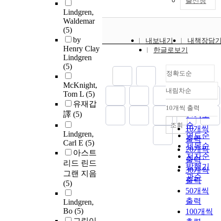
출신청
Lindgren,
Waldemar
(5)
by
내보내기
내책장담
Henry Clay
한글로보기
Lindgren
(5)
정확도순
McKnight,
내림차순
Tom L
(5)
정확도
유재갑
순
10개씩 출력
내림차순
譯
(5)
인기도
순
조회
10개씩
Lindgren,
연도순
출력
Carl E
(5)
제목순
20개씩
아스트
저자순
출력
리드 린드
발행기
30개씩
그랜 지음
관순
출력
(5)
50개씩
출력
Lindgren,
Bo
(5)
100개씩
그린이