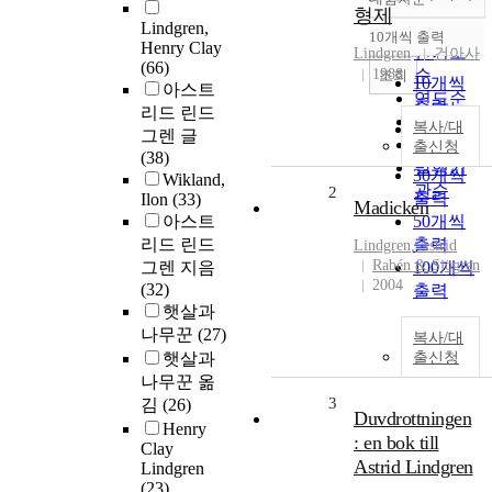
정확도
형제
Lindgren,
순
10개씩 출력
내림차순
Henry Clay
인기도
Lindgren
건아사
(66)
1988
순
조회
10개씩
아스트
연도순
출력
리드 린드
제목순
복사/대
20개씩
그렌 글
저자순
출신청
출력
(38)
발행기
30개씩
Wikland,
관순
2
출력
Ilon
(33)
Madicken
아스트
50개씩
리드 린드
출력
Lindgren
, Astrid
Rabén & Sjögren
그렌 지음
100개씩
2004
(32)
출력
햇살과
나무꾼
(27)
복사/대
햇살과
출신청
나무꾼 옮
3
김
(26)
Duvdrottningen
Henry
: en bok till
Clay
Astrid Lindgren
Lindgren
(23)