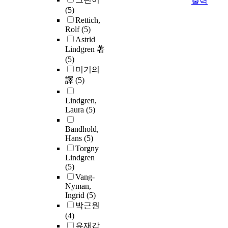
출력
(5)
Rettich,
Rolf
(5)
Astrid
Lindgren 著
(5)
미기의
譯
(5)
Lindgren,
Laura
(5)
Bandhold,
Hans
(5)
Torgny
Lindgren
(5)
Vang-
Nyman,
Ingrid
(5)
박근원
(4)
유재갑