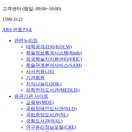
고객센터 (평일: 09:00~18:00)
1599-3122
ARS 번호안내
관련누리집
대학공개강의(KOCW)
학술정보통계시스템(Rinfo)
외국학술지지원센터(FRIC)
학술관계분석서비스(SAM)
사서커뮤니티
기관회원
지식나눔(LOOK)
의학전자도서관(MEDLIS)
유관기관 사이트
교육부(MOE)
국립장애인도서관(NLD)
국립중앙도서관(NL)
국회도서관(NAL)
연구윤리정보포털(CRE)