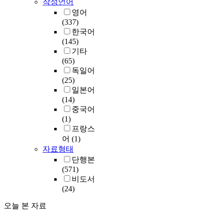
작성언어
영어
(337)
한국어
(145)
기타
(65)
독일어
(25)
일본어
(14)
중국어
(1)
프랑스
어
(1)
자료형태
단행본
(571)
비도서
(24)
오늘 본 자료