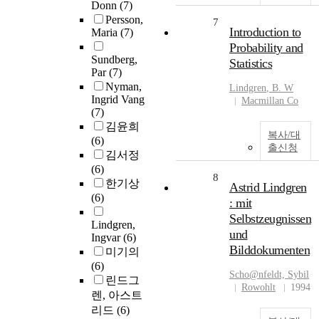
Donn
(7)
Persson,
7
Introduction to
Maria
(7)
Probability and
Sundberg,
Statistics
Par
(7)
Nyman,
Lindgren
, B. W
Ingrid Vang
Macmillan Co
(7)
김윤희
복사/대
(6)
출신청
김서정
(6)
8
한기상
Astrid Lindgren
(6)
: mit
Selbstzeugnissen
Lindgren,
und
Ingvar
(6)
Bilddokumenten
미기의
(6)
Scho@nfeldt, Sybil
린드그
Rowohlt
1994
렌, 아스트
리드
(6)