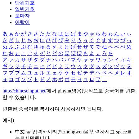
단위기호
일반기호
로마자
아랍어
あ
ぁ
か
が
さ
ざ
た
だ
な
は
ば
ぱ
ま
や
ゃ
ら
わ
ゎ
ん
い
ぃ
き
ぎ
し
じ
ち
ぢ
に
ひ
び
ぴ
み
り
う
ぅ
く
ぐ
す
ず
つ
づ
っ
ぬ
ふ
ぶ
ぷ
む
ゆ
ゅ
る
え
ぇ
け
げ
せ
ぜ
て
で
ね
へ
べ
ぺ
め
れ
お
ぉ
こ
ご
そ
ぞ
と
ど
の
ほ
ぼ
ぽ
も
よ
ょ
ろ
を
ア
ァ
カ
サ
ザ
タ
ダ
ナ
ハ
バ
パ
マ
ヤ
ャ
ラ
ワ
ヮ
ン
イ
ィ
キ
ギ
シ
ジ
チ
ヂ
ニ
ヒ
ビ
ピ
ミ
リ
ウ
ゥ
ク
グ
ス
ズ
ツ
ヅ
ッ
ヌ
フ
ブ
プ
ム
ユ
ュ
ル
エ
ェ
ケ
ゲ
セ
ゼ
テ
デ
ヘ
ベ
ペ
メ
レ
オ
ォ
コ
ゴ
ソ
ゾ
ト
ド
ノ
ホ
ボ
ポ
モ
ヨ
ョ
ロ
ヲ
―
http://chineseinput.net/
에서 pinyin(병음)방식으로 중국어를 변환
할 수 있습니다.
변환된 중국어를 복사하여 사용하시면 됩니다.
예시)
中文 을 입력하시려면
zhongwen
을 입력하시고 space를
누르시면됩니다.