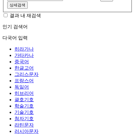
상세검색
결과 내 재검색
인기 검색어
다국어 입력
히라가나
가타카나
중국어
한글고어
그리스문자
프랑스어
독일어
히브리어
괄호기호
학술기호
기술기호
첨자기호
라틴문자
러시아문자