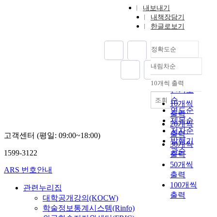
내보내기
내책장담기
한글로보기
정확도순
내림차순
정확도
순
10개씩 출력
내림차순
인기도
순
조회
10개씩
연도순
출력
제목순
20개씩
저자순
출력
고객센터 (평일: 09:00~18:00)
발행기
30개씩
관순
1599-3122
출력
50개씩
ARS 번호안내
출력
100개씩
관련누리집
출력
대학공개강의(KOCW)
학술정보통계시스템(Rinfo)