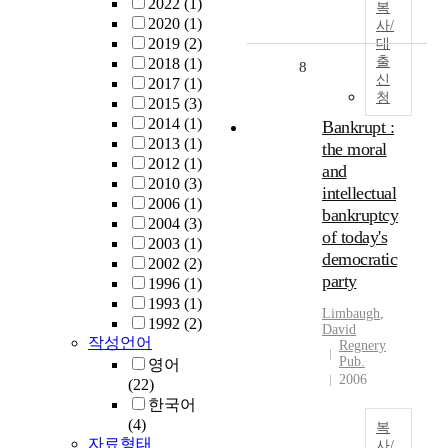
2022
(1)
복
2020
(1)
사/
2019
(2)
대
출
2018
(1)
8
신
2017
(1)
청
2015
(3)
2014
(1)
Bankrupt :
2013
(1)
the moral
2012
(1)
and
2010
(3)
intellectual
2006
(1)
bankruptcy
2004
(3)
of today's
2003
(1)
democratic
2002
(2)
party
1996
(1)
1993
(1)
Limbaugh
,
1992
(2)
David
작성언어
Regnery
Pub.
영어
2006
(22)
한국어
(4)
복
자료형태
사/