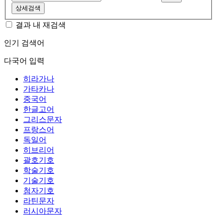
상세검색
결과 내 재검색
인기 검색어
다국어 입력
히라가나
가타카나
중국어
한글고어
그리스문자
프랑스어
독일어
히브리어
괄호기호
학술기호
기술기호
첨자기호
라틴문자
러시아문자