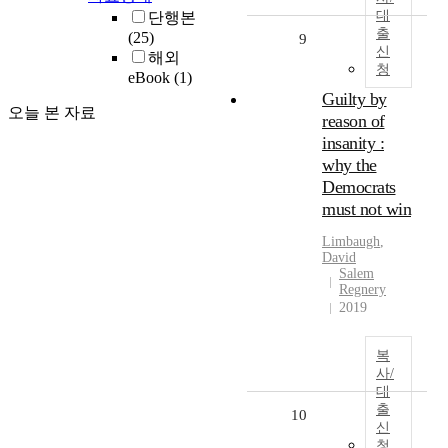
대
단행본
출
(25)
9
신
해외
청
eBook
(1)
Guilty by
오늘 본 자료
reason of
insanity :
why the
Democrats
must not win
Limbaugh
,
David
Salem
Regnery
2019
복
사/
대
출
10
신
청