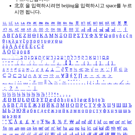
北京 을 입력하시려면
beijing
을 입력하시고 space를 누르
시면 됩니다.
ㅥ
ㅦ
ㅧ
ㅨ
ㅩ
ㅪ
ㅫ
ㅬ
ㅭ
ㅮ
ㅯ
ㅰ
ㅱ
ㅲ
ㅳ
ㅴ
ㅵ
ㅶ
ㅷ
ㅸ
ㅹ
ㅺ
ㅻ
ㅼ
ㅽ
ㅾ
ㅿ
ㆀ
ㆁ
ㆂ
ㆃ
ㆄ
ㆅ
ㆆ
ㆇ
ㆈ
ㆉ
ㆊ
ㆋ
ㆌ
ㆍ
ㆎ
Α
Β
Γ
Δ
Ε
Ζ
Η
Θ
Ι
Κ
Λ
Μ
Ν
Ξ
Ο
Π
Ρ
Σ
Τ
Υ
Φ
Χ
Ψ
Ω
α
β
γ
δ
ε
ζ
η
θ
ι
κ
λ
μ
ν
ξ
ο
π
ρ
σ
τ
υ
φ
χ
ψ
ω
á
à
Á
À
é
è
É
È
ç
Ç
ê
Ä
Ö
Ü
ä
ö
ü
ß
ְ
ֳ
ֲ
ֱ
ָ
ַ
ֵ
ֶ
ִ
ֹ
ּ
ֻ
ׂ
ׁ
ּ
ב
ה
נ
מ
צ
ת
ץ
ש
ד
ג
כ
ע
י
ח
ל
ך
ף
ק
ר
א
ט
ו
ן
ם
פ
‘
’
“
”
〔
〕
〈
〉
「
」
『
』
【
】
＂
（
）
［
］
｛
｝
±
×
÷
≠
≤
≥
∞
∴
♂
♀
∠
⊥
⌒
∂
∇
≡
≒
≪
≫
√
∽
∝
∵
∫
∬
∈
∋
⊆
⊇
⊂
⊃
∪
∩
∧
∨
￢
⇒
⇔
∀
∃
∮
∑
∏
＋
－
＜
＝
＞
、
。
·
‥
…
¨
〃
―
∥
＼
∼
´
～
ˇ
˘
˝
˚
˙
¸
˛
¡
¿
ː
！
＇
，
．
／
：
；
？
＾
＿
｀
｜
½
⅓
⅔
¼
¾
⅛
⅜
⅝
⅞
¹
²
³
⁴
ⁿ
₁
₂
₃
₄
Æ
Ð
Ħ
Ĳ
Ł
Ø
Œ
Þ
Ŧ
Ŋ
æ
đ
ð
ħ
ı
ĳ
ĸ
ŀ
ł
ø
œ
ß
þ
ŧ
ŋ
ŉ
А
Б
В
Г
Д
Е
Ё
Ж
З
И
Й
К
Л
М
Н
О
П
Р
С
Т
У
Ф
Х
Ц
Ч
Ш
Щ
Ъ
Ы
Ь
Э
Ю
Я
а
б
в
г
д
е
ё
ж
з
и
й
к
л
м
н
о
п
р
с
т
у
ф
х
ц
ч
ш
щ
ъ
ы
ь
э
ю
я
′
″
℃
Å
￠
￡
￥
¤
℉
‰
＄
％
Ｆ
￦
㎕
㎖
㎗
ℓ
㎘
㏄
㎣
㎤
㎥
㎦
㎙
㎚
㎛
㎜
㎝
㎞
㎟
㎠
㎡
㎢
㏊
㎍
㎎
㎏
㏏
㎈
㎉
㏈
㎧
㎨
㎰
㎱
㎲
㎳
㎴
㎵
㎶
㎷
㎸
㎹
㎀
㎁
㎂
㎃
㎄
㎺
㎻
㎽
㎾
㎿
㎐
㎑