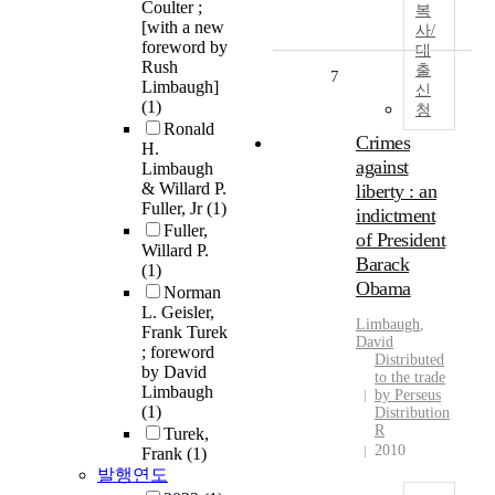
Coulter ;
복
[with a new
사/
foreword by
대
Rush
출
7
Limbaugh]
신
(1)
청
Ronald
Crimes
H.
against
Limbaugh
& Willard P.
liberty : an
Fuller, Jr
(1)
indictment
Fuller,
of President
Willard P.
Barack
(1)
Obama
Norman
L. Geisler,
Limbaugh
,
Frank Turek
David
; foreword
Distributed
by David
to the trade
Limbaugh
by Perseus
(1)
Distribution
R
Turek,
2010
Frank
(1)
발행연도