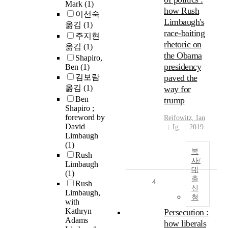
Mark
(1)
how Rush
이선숙
Limbaugh's
옮김
(1)
race-baiting
주지현
rhetoric on
옮김
(1)
the Obama
Shapiro,
presidency
Ben
(1)
김보람
paved the
옮김
(1)
way for
Ben
trump
Shapiro ;
foreword by
Reifowitz, Ian
David
Ig
2019
Limbaugh
(1)
복
Rush
사/
Limbaugh
대
(1)
출
4
Rush
신
Limbaugh,
청
with
Kathryn
Persecution :
Adams
how liberals