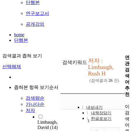
단행본
연구보고서
공개강의
home
단행본
검색결과 좁혀 보기
연
저자 :
검색키워드
관
Limbaugh,
선택해제
검
Rush H
색
(검색결과
26
건)
어
좁혀본 항목 보기순서
추
천
검색량순
가나다순
이
내보내기
저자
검
내책장담기
색
한글로보기
1
Limbaugh,
어
David
(14)