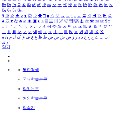
㎒
㎓
㎔
Ω
㏀
㏁
㎊
㎋
㎌
㏖
㏅
㎭
㎮
㎯
㏛
㎩
㎪
㎫
㎬
㏝
㏐
㏓
㏃
㏉
㏜
㏆
§
※
☆
★
○
●
◎
◇
◆
□
■
△
▽
→
←
↑
↓
↔
〓
◁
◀
▷
▶
♤
♠
♡
♥
♧
♣
⊙
◈
▣
◐
◑
▒
▤
▥
▨
▧
▦
▩
♨
☏
☎
☜
☞
¶
†
‡
↕
↗
↙
↖
↘
♭
♩
♪
♬
㉿
㈜
№
㏇
™
㏂
㏘
℡
＃
＆
＊
＠
ª
º
ⅰ
ⅱ
ⅲ
ⅳ
ⅴ
ⅵ
ⅶ
ⅷ
ⅸ
ⅹ
Ⅰ
Ⅱ
Ⅲ
Ⅳ
Ⅴ
Ⅵ
Ⅶ
Ⅷ
Ⅸ
Ⅹ
ا
ب
ت
ث
ج
ح
خ
د
ذ
ر
ز
س
ش
ص
ض
ط
ظ
ع
غ
ف
ق
ک
ل
م
ن
ه
و
ی
닫기
통합검색
국내학술논문
학위논문
해외학술논문
학술지