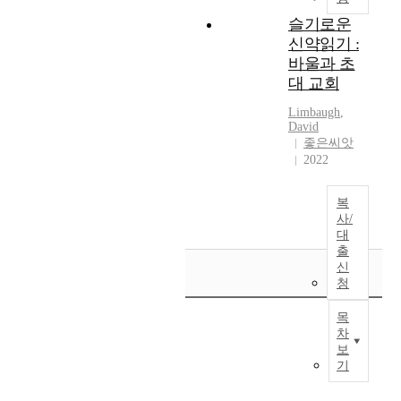
슬기로운
신약읽기 :
바울과 초
대 교회
Limbaugh
,
David
좋은씨앗
2022
복
사/
대
출
신
청
목
차
보
기