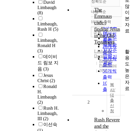
로
정확도순
David
많
Limbaugh
The
내림차순
이
(8)
정확도
Emmaus
본
순
10개씩 출력
code :
Limbaugh,
내림차순
자
인기도
finding Jesus
Rush H
(5)
료
순
조회
10개씩
in the Old
연도순
Limbaugh,
출력
Testament
제목순
Ronald H
20개씩
저자순
(3)
활
Limbaugh
,
출력
David
데이비
발행기
용
30개씩
Regnery
드 림보 지
관순
도
출력
Publishing
음
(3)
높
2015
50개씩
Jesus
은
출력
Christ
(2)
자
100개씩
복
Ronald
료
출력
사/
H.
대
Limbaugh
출
(2)
2
신
Rush H.
청
Limbaugh,
III
(2)
Rush Revere
이선숙
and the
(1)