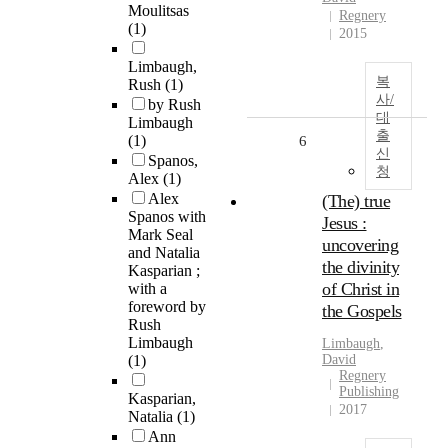
Moulitsas
Regnery
(1)
2015
Limbaugh,
복
Rush
(1)
사/
by Rush
대
Limbaugh
출
(1)
6
신
Spanos,
청
Alex
(1)
Alex
(The) true
Spanos with
Jesus :
Mark Seal
uncovering
and Natalia
the divinity
Kasparian ;
of Christ in
with a
foreword by
the Gospels
Rush
Limbaugh
Limbaugh
,
(1)
David
Regnery
Publishing
Kasparian,
2017
Natalia
(1)
Ann