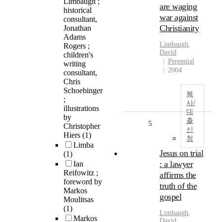
Limbaugh ;
are waging
historical
war against
consultant,
Christianity
Jonathan
Adams
Limbaugh
,
Rogers ;
David
children's
Perennial
writing
2004
consultant,
Chris
Schoebinger
복
;
사/
illustrations
대
by
출
5
Christopher
신
Hiers
(1)
청
Limba
Jesus on trial
(1)
: a lawyer
Ian
Reifowitz ;
affirms the
foreword by
truth of the
Markos
gospel
Moulitsas
(1)
Limbaugh
,
Markos
David