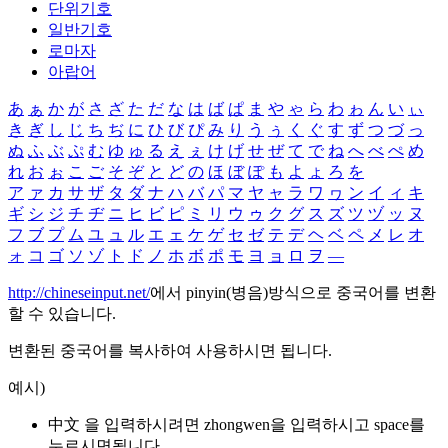
단위기호
일반기호
로마자
아랍어
あ
ぁ
か
が
さ
ざ
た
だ
な
は
ば
ぱ
ま
や
ゃ
ら
わ
ゎ
ん
い
ぃ
き
ぎ
し
じ
ち
ぢ
に
ひ
び
ぴ
み
り
う
ぅ
く
ぐ
す
ず
つ
づ
っ
ぬ
ふ
ぶ
ぷ
む
ゆ
ゅ
る
え
ぇ
け
げ
せ
ぜ
て
で
ね
へ
べ
ぺ
め
れ
お
ぉ
こ
ご
そ
ぞ
と
ど
の
ほ
ぼ
ぽ
も
よ
ょ
ろ
を
ア
ァ
カ
サ
ザ
タ
ダ
ナ
ハ
バ
パ
マ
ヤ
ャ
ラ
ワ
ヮ
ン
イ
ィ
キ
ギ
シ
ジ
チ
ヂ
ニ
ヒ
ビ
ピ
ミ
リ
ウ
ゥ
ク
グ
ス
ズ
ツ
ヅ
ッ
ヌ
フ
ブ
プ
ム
ユ
ュ
ル
エ
ェ
ケ
ゲ
セ
ゼ
テ
デ
ヘ
ベ
ペ
メ
レ
オ
ォ
コ
ゴ
ソ
ゾ
ト
ド
ノ
ホ
ボ
ポ
モ
ヨ
ョ
ロ
ヲ
―
http://chineseinput.net/
에서 pinyin(병음)방식으로 중국어를 변환
할 수 있습니다.
변환된 중국어를 복사하여 사용하시면 됩니다.
예시)
中文 을 입력하시려면
zhongwen
을 입력하시고 space를
누르시면됩니다.