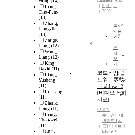
Hong
(14)
Katangur, Ajay
Springer
Liang,
2020
Ting-Peng
(13)
Zhang,
복사/
Liang-Jie
대출
(13)
신청
Zhuge,
4
Liang
(12)
목
Wang,
차
Liang
(12)
보
King,
기
David
(11)
코드네임:콜
Liang,
드워 = 寒戰2
Yusheng
(11)
= cold war 2
Li, Liang
[비디오 녹화
(11)
자료]
Zhang,
Liang
(11)
양악민
Liang,
롯데엔터테
Chao-wei
인먼트 [공
(11)
급] 아이브엔
Ch'u,
터테인먼트