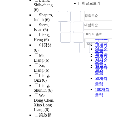
Liang,
한글로보기
Shih-cheng
(6)
Shapiro,
정확도순
Judith
(6)
Stern,
내림차순
정확도
Isaac
(6)
순
10개씩 출력
Liang,
내림차순
인기도
Heng
(6)
순
조회
이강생
10개씩
연도순
(6)
출력
제목순
Ma,
20개씩
저자순
Liang
(6)
출력
Xu,
발행기
30개씩
Liang
(6)
관순
출력
Liang,
50개씩
Qizi
(6)
출력
Liang,
100개씩
Shunlin
(6)
출력
Wei
Dong Chen,
Xiao Long
Liang
(6)
梁啟超