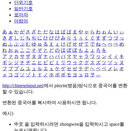
단위기호
일반기호
로마자
아랍어
あ
ぁ
か
が
さ
ざ
た
だ
な
は
ば
ぱ
ま
や
ゃ
ら
わ
ゎ
ん
い
ぃ
き
ぎ
し
じ
ち
ぢ
に
ひ
び
ぴ
み
り
う
ぅ
く
ぐ
す
ず
つ
づ
っ
ぬ
ふ
ぶ
ぷ
む
ゆ
ゅ
る
え
ぇ
け
げ
せ
ぜ
て
で
ね
へ
べ
ぺ
め
れ
お
ぉ
こ
ご
そ
ぞ
と
ど
の
ほ
ぼ
ぽ
も
よ
ょ
ろ
を
ア
ァ
カ
サ
ザ
タ
ダ
ナ
ハ
バ
パ
マ
ヤ
ャ
ラ
ワ
ヮ
ン
イ
ィ
キ
ギ
シ
ジ
チ
ヂ
ニ
ヒ
ビ
ピ
ミ
リ
ウ
ゥ
ク
グ
ス
ズ
ツ
ヅ
ッ
ヌ
フ
ブ
プ
ム
ユ
ュ
ル
エ
ェ
ケ
ゲ
セ
ゼ
テ
デ
ヘ
ベ
ペ
メ
レ
オ
ォ
コ
ゴ
ソ
ゾ
ト
ド
ノ
ホ
ボ
ポ
モ
ヨ
ョ
ロ
ヲ
―
http://chineseinput.net/
에서 pinyin(병음)방식으로 중국어를 변환
할 수 있습니다.
변환된 중국어를 복사하여 사용하시면 됩니다.
예시)
中文 을 입력하시려면
zhongwen
을 입력하시고 space를
누르시면됩니다.