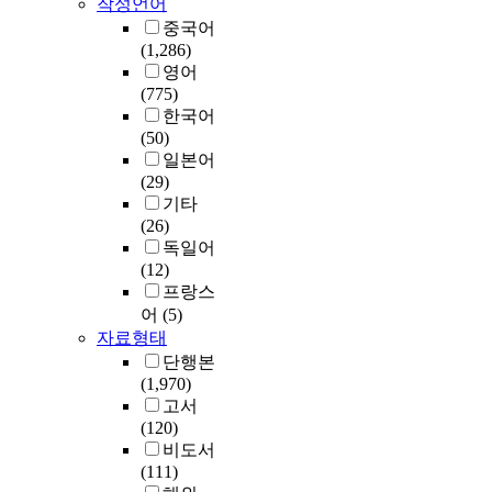
작성언어
중국어
(1,286)
영어
(775)
한국어
(50)
일본어
(29)
기타
(26)
독일어
(12)
프랑스
어
(5)
자료형태
단행본
(1,970)
고서
(120)
비도서
(111)