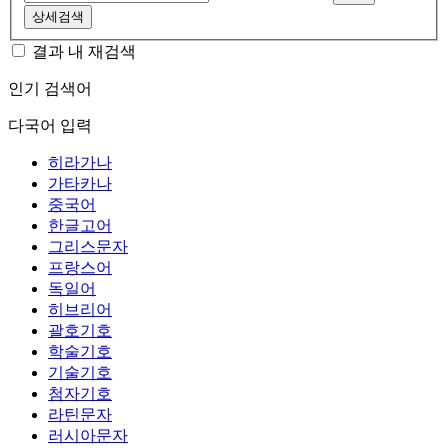
상세검색
결과 내 재검색
인기 검색어
다국어 입력
히라가나
가타카나
중국어
한글고어
그리스문자
프랑스어
독일어
히브리어
괄호기호
학술기호
기술기호
첨자기호
라틴문자
러시아문자