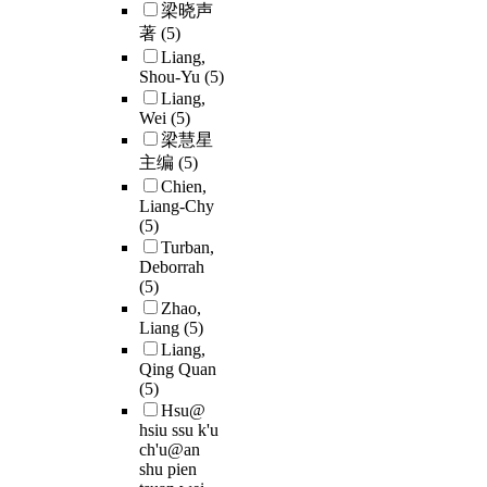
梁晓声
著
(5)
Liang,
Shou-Yu
(5)
Liang,
Wei
(5)
梁慧星
主编
(5)
Chien,
Liang-Chy
(5)
Turban,
Deborrah
(5)
Zhao,
Liang
(5)
Liang,
Qing Quan
(5)
Hsu@
hsiu ssu k'u
ch'u@an
shu pien