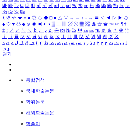
㎒
㎓
㎔
Ω
㏀
㏁
㎊
㎋
㎌
㏖
㏅
㎭
㎮
㎯
㏛
㎩
㎪
㎫
㎬
㏝
㏐
㏓
㏃
㏉
㏜
㏆
§
※
☆
★
○
●
◎
◇
◆
□
■
△
▽
→
←
↑
↓
↔
〓
◁
◀
▷
▶
♤
♠
♡
♥
♧
♣
⊙
◈
▣
◐
◑
▒
▤
▥
▨
▧
▦
▩
♨
☏
☎
☜
☞
¶
†
‡
↕
↗
↙
↖
↘
♭
♩
♪
♬
㉿
㈜
№
㏇
™
㏂
㏘
℡
＃
＆
＊
＠
ª
º
ⅰ
ⅱ
ⅲ
ⅳ
ⅴ
ⅵ
ⅶ
ⅷ
ⅸ
ⅹ
Ⅰ
Ⅱ
Ⅲ
Ⅳ
Ⅴ
Ⅵ
Ⅶ
Ⅷ
Ⅸ
Ⅹ
ا
ب
ت
ث
ج
ح
خ
د
ذ
ر
ز
س
ش
ص
ض
ط
ظ
ع
غ
ف
ق
ک
ل
م
ن
ه
و
ی
닫기
통합검색
국내학술논문
학위논문
해외학술논문
학술지