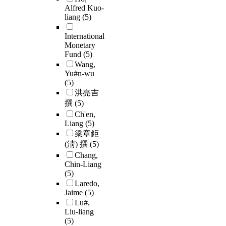
Alfred Kuo-
liang
(5)
International
Monetary
Fund
(5)
Wang,
Yu#n-wu
(5)
洪亮吉
撰
(5)
Ch'en,
Liang
(5)
梁章鉅
(淸) 撰
(5)
Chang,
Chin-Liang
(5)
Laredo,
Jaime
(5)
Lu#,
Liu-liang
(5)