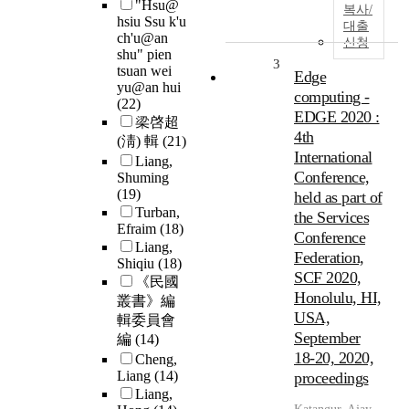
"Hsu@
복사/
hsiu Ssu k'u
대출
ch'u@an
신청
shu" pien
3
tsuan wei
Edge
yu@an hui
computing -
(22)
EDGE 2020 :
梁啓超
4th
(淸) 輯
(21)
International
Liang,
Conference,
Shuming
(19)
held as part of
Turban,
the Services
Efraim
(18)
Conference
Liang,
Federation,
Shiqiu
(18)
SCF 2020,
《民國
Honolulu, HI,
叢書》編
USA,
輯委員會
September
編
(14)
18-20, 2020,
Cheng,
Liang
(14)
proceedings
Liang,