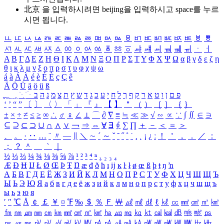
北京 을 입력하시려면
beijing
을 입력하시고 space를 누르
시면 됩니다.
ㅥ
ㅦ
ㅧ
ㅨ
ㅩ
ㅪ
ㅫ
ㅬ
ㅭ
ㅮ
ㅯ
ㅰ
ㅱ
ㅲ
ㅳ
ㅴ
ㅵ
ㅶ
ㅷ
ㅸ
ㅹ
ㅺ
ㅻ
ㅼ
ㅽ
ㅾ
ㅿ
ㆀ
ㆁ
ㆂ
ㆃ
ㆄ
ㆅ
ㆆ
ㆇ
ㆈ
ㆉ
ㆊ
ㆋ
ㆌ
ㆍ
ㆎ
Α
Β
Γ
Δ
Ε
Ζ
Η
Θ
Ι
Κ
Λ
Μ
Ν
Ξ
Ο
Π
Ρ
Σ
Τ
Υ
Φ
Χ
Ψ
Ω
α
β
γ
δ
ε
ζ
η
θ
ι
κ
λ
μ
ν
ξ
ο
π
ρ
σ
τ
υ
φ
χ
ψ
ω
á
à
Á
À
é
è
É
È
ç
Ç
ê
Ä
Ö
Ü
ä
ö
ü
ß
ְ
ֳ
ֲ
ֱ
ָ
ַ
ֵ
ֶ
ִ
ֹ
ּ
ֻ
ׂ
ׁ
ּ
ב
ה
נ
מ
צ
ת
ץ
ש
ד
ג
כ
ע
י
ח
ל
ך
ף
ק
ר
א
ט
ו
ן
ם
פ
‘
’
“
”
〔
〕
〈
〉
「
」
『
』
【
】
＂
（
）
［
］
｛
｝
±
×
÷
≠
≤
≥
∞
∴
♂
♀
∠
⊥
⌒
∂
∇
≡
≒
≪
≫
√
∽
∝
∵
∫
∬
∈
∋
⊆
⊇
⊂
⊃
∪
∩
∧
∨
￢
⇒
⇔
∀
∃
∮
∑
∏
＋
－
＜
＝
＞
、
。
·
‥
…
¨
〃
―
∥
＼
∼
´
～
ˇ
˘
˝
˚
˙
¸
˛
¡
¿
ː
！
＇
，
．
／
：
；
？
＾
＿
｀
｜
½
⅓
⅔
¼
¾
⅛
⅜
⅝
⅞
¹
²
³
⁴
ⁿ
₁
₂
₃
₄
Æ
Ð
Ħ
Ĳ
Ł
Ø
Œ
Þ
Ŧ
Ŋ
æ
đ
ð
ħ
ı
ĳ
ĸ
ŀ
ł
ø
œ
ß
þ
ŧ
ŋ
ŉ
А
Б
В
Г
Д
Е
Ё
Ж
З
И
Й
К
Л
М
Н
О
П
Р
С
Т
У
Ф
Х
Ц
Ч
Ш
Щ
Ъ
Ы
Ь
Э
Ю
Я
а
б
в
г
д
е
ё
ж
з
и
й
к
л
м
н
о
п
р
с
т
у
ф
х
ц
ч
ш
щ
ъ
ы
ь
э
ю
я
′
″
℃
Å
￠
￡
￥
¤
℉
‰
＄
％
Ｆ
￦
㎕
㎖
㎗
ℓ
㎘
㏄
㎣
㎤
㎥
㎦
㎙
㎚
㎛
㎜
㎝
㎞
㎟
㎠
㎡
㎢
㏊
㎍
㎎
㎏
㏏
㎈
㎉
㏈
㎧
㎨
㎰
㎱
㎲
㎳
㎴
㎵
㎶
㎷
㎸
㎹
㎀
㎁
㎂
㎃
㎄
㎺
㎻
㎽
㎾
㎿
㎐
㎑