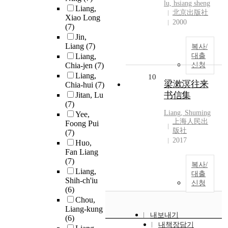
lu, hsiang sheng
Liang,
北京出版社
Xiao Long
2000
(7)
Jin,
Liang
(7)
복사/
Liang,
대출
Chia-jen
(7)
신청
Liang,
10
梁漱溟往来
Chia-hui
(7)
书信集
Jitan, Lu
(7)
Liang
, Shuming
Yee,
上海人民出
Foong Pui
版社
(7)
2017
Huo,
Fan Liang
(7)
복사/
Liang,
대출
Shih-ch'iu
신청
(6)
Chou,
Liang-kung
내보내기
(6)
내책장담기