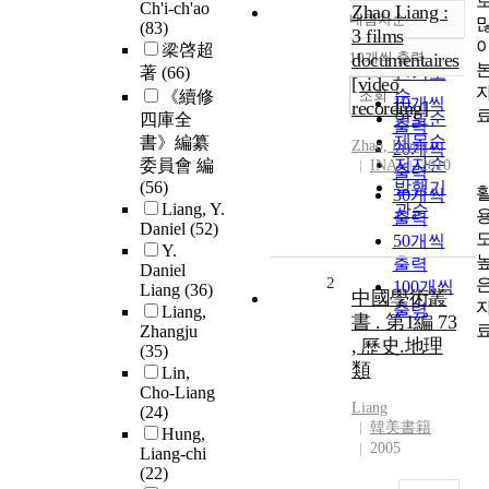
Ch'i-ch'ao
Zhao Liang :
내림차순
정확도
(83)
3 films
梁啓超
순
10개씩 출력
documentaires
내림차순
著
(66)
인기도
[video
순
조회
《續修
10개씩
recording]
연도순
四庫全
출력
제목순
書》編纂
Zhao,
Liang
20개씩
저자순
委員會 編
INA
2010
출력
(56)
발행기
30개씩
Liang, Y.
관순
출력
Daniel
(52)
50개씩
Y.
출력
Daniel
2
100개씩
Liang
(36)
中國學術叢
출력
Liang,
書 . 第1編 73
Zhangju
, 歷史.地理
(35)
類
Lin,
Cho-Liang
Liang
(24)
韓美書籍
Hung,
2005
Liang-chi
(22)