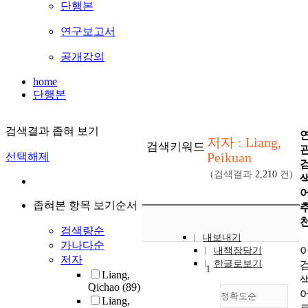
단행본
연구보고서
공개강의
home
단행본
검색결과 좁혀 보기
저자 : Liang,
검색키워드
Peikuan
선택해제
(검색결과
2,210
건)
좁혀본 항목 보기순서
검색량순
내보내기
가나다순
내책장담기
저자
한글로보기
1
Liang,
Qichao
(89)
정확도순
Liang,