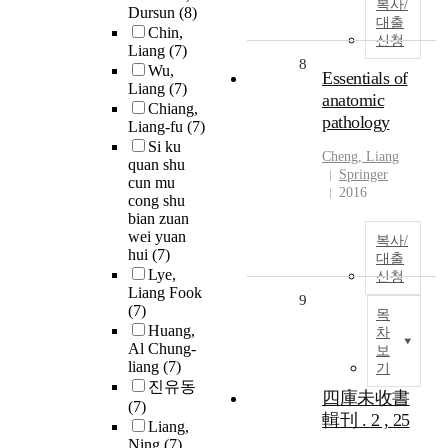
복사/
Dursun
(8)
대출
Chin,
신청
Liang
(7)
8
Wu,
Essentials of
Liang
(7)
anatomic
Chiang,
pathology
Liang-fu
(7)
Si ku
Cheng,
Liang
quan shu
Springer
cun mu
2016
cong shu
bian zuan
wei yuan
복사/
hui
(7)
대출
Lye,
신청
Liang Fook
9
(7)
목
Huang,
차
Al Chung-
보
liang
(7)
기
진유동
四庫未收書
(7)
輯刊 . 2 , 25
Liang,
Ning
(7)