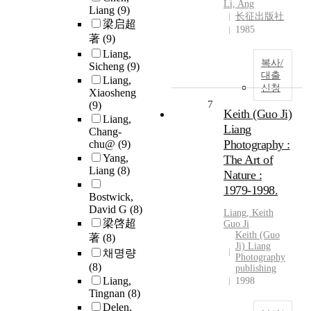
Li, Ang
Liang
(9)
长征出版社
梁启超
1985
著
(9)
Liang,
복사/
Sicheng
(9)
대출
Liang,
신청
Xiaosheng
7
(9)
Keith (Guo Ji)
Liang,
Liang
Chang-
Photography :
chu@
(9)
Yang,
The Art of
Liang
(8)
Nature :
1979-1998.
Bostwick,
David G
(8)
Liang
, Keith
梁啓超
Guo Ji
Keith (Guo
著
(8)
Ji) Liang
채명량
Photography
(8)
publishing
Liang,
1998
Tingnan
(8)
Delen,