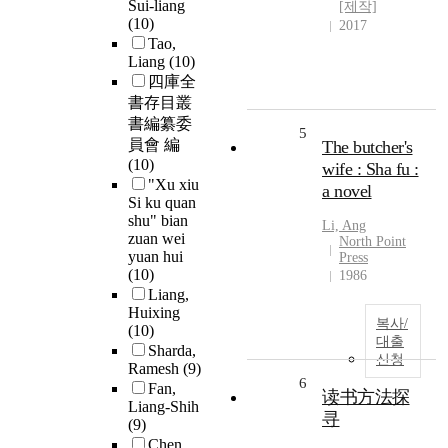
Sui-liang
[제작]
(10)
2017
Tao,
Liang
(10)
四庫全
書存目叢
書編纂委
5
員會 編
The butcher's
(10)
wife : Sha fu :
"Xu xiu
a novel
Si ku quan
shu" bian
Li, Ang
zuan wei
North Point
yuan hui
Press
(10)
1986
Liang,
Huixing
복사/
(10)
대출
Sharda,
신청
Ramesh
(9)
6
Fan,
读书方法探
Liang-Shih
寻
(9)
Chen,