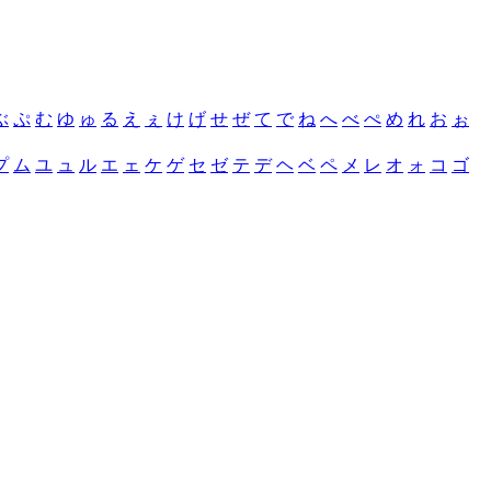
ぶ
ぷ
む
ゆ
ゅ
る
え
ぇ
け
げ
せ
ぜ
て
で
ね
へ
べ
ぺ
め
れ
お
ぉ
プ
ム
ユ
ュ
ル
エ
ェ
ケ
ゲ
セ
ゼ
テ
デ
ヘ
ベ
ペ
メ
レ
オ
ォ
コ
ゴ