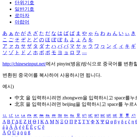
단위기호
일반기호
로마자
아랍어
あ
ぁ
か
が
さ
ざ
た
だ
な
は
ば
ぱ
ま
や
ゃ
ら
わ
ゎ
ん
い
ぃ
き
こ
ご
そ
ぞ
と
ど
の
ほ
ぼ
ぽ
も
よ
ょ
ろ
を
ア
ァ
カ
サ
ザ
タ
ダ
ナ
ハ
バ
パ
マ
ヤ
ャ
ラ
ワ
ヮ
ン
イ
ィ
キ
ギ
ソ
ゾ
ト
ド
ノ
ホ
ボ
ポ
モ
ヨ
ョ
ロ
ヲ
―
http://chineseinput.net/
에서 pinyin(병음)방식으로 중국어를 변환
변환된 중국어를 복사하여 사용하시면 됩니다.
예시)
中文 을 입력하시려면
zhongwen
을 입력하시고 space를
北京 을 입력하시려면
beijing
을 입력하시고 space를 누르
ㅥ
ㅦ
ㅧ
ㅨ
ㅩ
ㅪ
ㅫ
ㅬ
ㅭ
ㅮ
ㅯ
ㅰ
ㅱ
ㅲ
ㅳ
ㅴ
ㅵ
ㅶ
ㅷ
ㅸ
ㅹ
ㅺ
Α
Β
Γ
Δ
Ε
Ζ
Η
Θ
Ι
Κ
Λ
Μ
Ν
Ξ
Ο
Π
Ρ
Σ
Τ
Υ
Φ
Χ
Ψ
Ω
α
β
γ
δ
ε
ζ
η
á
à
Á
À
é
è
É
È
ç
Ç
ê
Ä
Ö
Ü
ä
ö
ü
ß