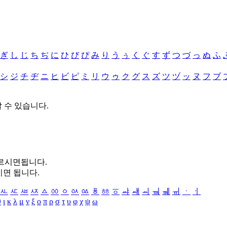
ぎ
し
じ
ち
ぢ
に
ひ
び
ぴ
み
り
う
ぅ
く
ぐ
す
ず
つ
づ
っ
ぬ
ふ
シ
ジ
チ
ヂ
ニ
ヒ
ビ
ピ
ミ
リ
ウ
ゥ
ク
グ
ス
ズ
ツ
ヅ
ッ
ヌ
フ
ブ
할 수 있습니다.
누르시면됩니다.
시면 됩니다.
ㅻ
ㅼ
ㅽ
ㅾ
ㅿ
ㆀ
ㆁ
ㆂ
ㆃ
ㆄ
ㆅ
ㆆ
ㆇ
ㆈ
ㆉ
ㆊ
ㆋ
ㆌ
ㆍ
ㆎ
θ
ι
κ
λ
μ
ν
ξ
ο
π
ρ
σ
τ
υ
φ
χ
ψ
ω