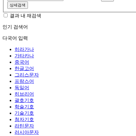
상세검색
결과 내 재검색
인기 검색어
다국어 입력
히라가나
가타카나
중국어
한글고어
그리스문자
프랑스어
독일어
히브리어
괄호기호
학술기호
기술기호
첨자기호
라틴문자
러시아문자