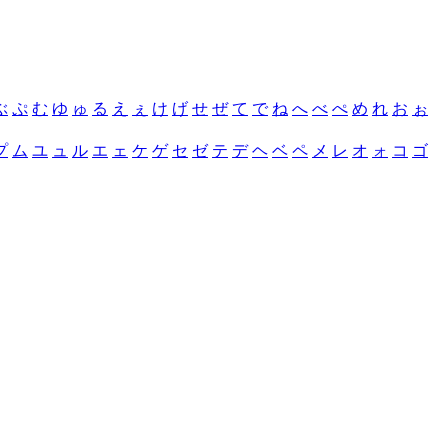
ぶ
ぷ
む
ゆ
ゅ
る
え
ぇ
け
げ
せ
ぜ
て
で
ね
へ
べ
ぺ
め
れ
お
ぉ
プ
ム
ユ
ュ
ル
エ
ェ
ケ
ゲ
セ
ゼ
テ
デ
ヘ
ベ
ペ
メ
レ
オ
ォ
コ
ゴ