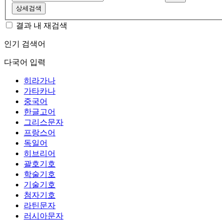
상세검색
결과 내 재검색
인기 검색어
다국어 입력
히라가나
가타카나
중국어
한글고어
그리스문자
프랑스어
독일어
히브리어
괄호기호
학술기호
기술기호
첨자기호
라틴문자
러시아문자