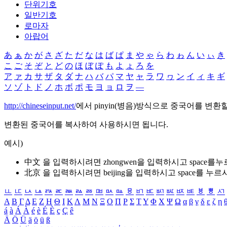
단위기호
일반기호
로마자
아랍어
あ
ぁ
か
が
さ
ざ
た
だ
な
は
ば
ぱ
ま
や
ゃ
ら
わ
ゎ
ん
い
ぃ
き
こ
ご
そ
ぞ
と
ど
の
ほ
ぼ
ぽ
も
よ
ょ
ろ
を
ア
ァ
カ
サ
ザ
タ
ダ
ナ
ハ
バ
パ
マ
ヤ
ャ
ラ
ワ
ヮ
ン
イ
ィ
キ
ギ
ソ
ゾ
ト
ド
ノ
ホ
ボ
ポ
モ
ヨ
ョ
ロ
ヲ
―
http://chineseinput.net/
에서 pinyin(병음)방식으로 중국어를 변환
변환된 중국어를 복사하여 사용하시면 됩니다.
예시)
中文 을 입력하시려면
zhongwen
을 입력하시고 space를
北京 을 입력하시려면
beijing
을 입력하시고 space를 누르
ㅥ
ㅦ
ㅧ
ㅨ
ㅩ
ㅪ
ㅫ
ㅬ
ㅭ
ㅮ
ㅯ
ㅰ
ㅱ
ㅲ
ㅳ
ㅴ
ㅵ
ㅶ
ㅷ
ㅸ
ㅹ
ㅺ
Α
Β
Γ
Δ
Ε
Ζ
Η
Θ
Ι
Κ
Λ
Μ
Ν
Ξ
Ο
Π
Ρ
Σ
Τ
Υ
Φ
Χ
Ψ
Ω
α
β
γ
δ
ε
ζ
η
á
à
Á
À
é
è
É
È
ç
Ç
ê
Ä
Ö
Ü
ä
ö
ü
ß