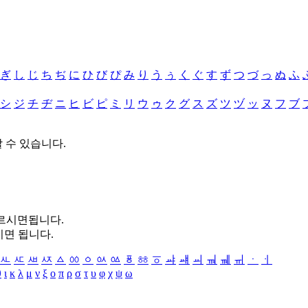
ぎ
し
じ
ち
ぢ
に
ひ
び
ぴ
み
り
う
ぅ
く
ぐ
す
ず
つ
づ
っ
ぬ
ふ
シ
ジ
チ
ヂ
ニ
ヒ
ビ
ピ
ミ
リ
ウ
ゥ
ク
グ
ス
ズ
ツ
ヅ
ッ
ヌ
フ
ブ
할 수 있습니다.
누르시면됩니다.
시면 됩니다.
ㅻ
ㅼ
ㅽ
ㅾ
ㅿ
ㆀ
ㆁ
ㆂ
ㆃ
ㆄ
ㆅ
ㆆ
ㆇ
ㆈ
ㆉ
ㆊ
ㆋ
ㆌ
ㆍ
ㆎ
θ
ι
κ
λ
μ
ν
ξ
ο
π
ρ
σ
τ
υ
φ
χ
ψ
ω