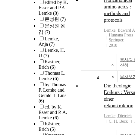
Noncanonical
edited by K.
amino acids :
Esser and P.A.
methods and
Lemke
(8)
문성원
(7)
protocols
문성원 옮
Lemke
, Edward A
김
(7)
Humana Press
Lemke,
Springer
Anja
(7)
2018
Lemke, H.
U
(7)
복사/대
Kastner,
신청
Erich
(6)
Thomas L.
목차보
4
Lemke
(6)
by Thomas
Die theologie
P. Lemke and
Epikurs : Vers
Gerald T. Lins
einer
(6)
rekonstruktion
ed. by K.
Esser and P. A.
Lemke
, Dietrich
Lemke
(6)
C. H. Beck
Kästner,
Erich
(5)