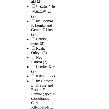
al.]
(2)
아스트리드
린드그렌 글
(2)
by Thomas
P. Lemke and
Gerald T.Lins
(2)
Lemke,
Peter
(2)
Rush,
Odeya
(2)
Nevo,
Eshkol
(2)
Lemke, Karl
(2)
Kuck, U
(2)
by Chester
L. Krause and
Robert F.
Lemke ; special
consultants,
Carl
Allenbaugh ...