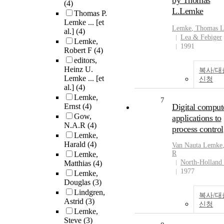
by Thomas
(4)
L.Lemke
Thomas P.
Lemke ... [et
Lemke
, Thomas 
al.]
(4)
Lea & Febiger
Lemke,
1991
Robert F
(4)
editors,
Heinz U.
복사/대
Lemke ... [et
신청
al.]
(4)
Lemke,
7
Ernst
(4)
Digital comput
Gow,
applications to
N.A.R
(4)
process control
Lemke,
Harald
(4)
Van Nauta
Lemke
R
Lemke,
North-Holland
Matthias
(4)
1977
Lemke,
Douglas
(3)
Lindgren,
복사/대
Astrid
(3)
신청
Lemke,
Steve
(3)