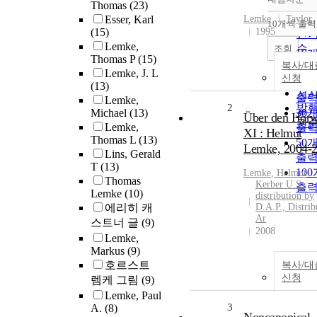
정
Thomas
(23)
순
Esser, Karl
Lemke
Taylor
10개씩 출력
내
(15)
1995
인
Lemke,
순
조회
10
Thomas P
(15)
연
복사/대
출
Lemke, J. L
제
신청
20
(13)
저
출
Lemke,
2
발
Michael
(13)
30
Über den Hörw
관
Lemke,
출
XI : Helmut
Thomas L
(13)
50
Lemke, 2004-
Lins, Gerald
출
T
(13)
10
Lemke
, Helmut
Thomas
Kerber U.S.
출
Lemke
(10)
distribution by
에리히 캐
D.A.P., Distrib
Ar
스트너 글
(9)
2008
Lemke,
Markus
(9)
호르스트
복사/대
신청
렘케 그림
(9)
Lemke, Paul
3
A.
(8)