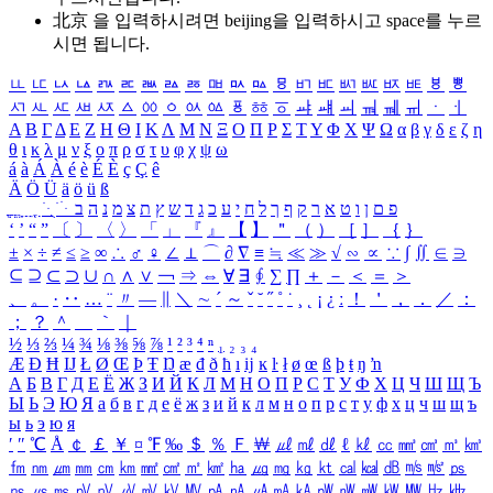
北京 을 입력하시려면
beijing
을 입력하시고 space를 누르
시면 됩니다.
ㅥ
ㅦ
ㅧ
ㅨ
ㅩ
ㅪ
ㅫ
ㅬ
ㅭ
ㅮ
ㅯ
ㅰ
ㅱ
ㅲ
ㅳ
ㅴ
ㅵ
ㅶ
ㅷ
ㅸ
ㅹ
ㅺ
ㅻ
ㅼ
ㅽ
ㅾ
ㅿ
ㆀ
ㆁ
ㆂ
ㆃ
ㆄ
ㆅ
ㆆ
ㆇ
ㆈ
ㆉ
ㆊ
ㆋ
ㆌ
ㆍ
ㆎ
Α
Β
Γ
Δ
Ε
Ζ
Η
Θ
Ι
Κ
Λ
Μ
Ν
Ξ
Ο
Π
Ρ
Σ
Τ
Υ
Φ
Χ
Ψ
Ω
α
β
γ
δ
ε
ζ
η
θ
ι
κ
λ
μ
ν
ξ
ο
π
ρ
σ
τ
υ
φ
χ
ψ
ω
á
à
Á
À
é
è
É
È
ç
Ç
ê
Ä
Ö
Ü
ä
ö
ü
ß
ְ
ֳ
ֲ
ֱ
ָ
ַ
ֵ
ֶ
ִ
ֹ
ּ
ֻ
ׂ
ׁ
ּ
ב
ה
נ
מ
צ
ת
ץ
ש
ד
ג
כ
ע
י
ח
ל
ך
ף
ק
ר
א
ט
ו
ן
ם
פ
‘
’
“
”
〔
〕
〈
〉
「
」
『
』
【
】
＂
（
）
［
］
｛
｝
±
×
÷
≠
≤
≥
∞
∴
♂
♀
∠
⊥
⌒
∂
∇
≡
≒
≪
≫
√
∽
∝
∵
∫
∬
∈
∋
⊆
⊇
⊂
⊃
∪
∩
∧
∨
￢
⇒
⇔
∀
∃
∮
∑
∏
＋
－
＜
＝
＞
、
。
·
‥
…
¨
〃
―
∥
＼
∼
´
～
ˇ
˘
˝
˚
˙
¸
˛
¡
¿
ː
！
＇
，
．
／
：
；
？
＾
＿
｀
｜
½
⅓
⅔
¼
¾
⅛
⅜
⅝
⅞
¹
²
³
⁴
ⁿ
₁
₂
₃
₄
Æ
Ð
Ħ
Ĳ
Ł
Ø
Œ
Þ
Ŧ
Ŋ
æ
đ
ð
ħ
ı
ĳ
ĸ
ŀ
ł
ø
œ
ß
þ
ŧ
ŋ
ŉ
А
Б
В
Г
Д
Е
Ё
Ж
З
И
Й
К
Л
М
Н
О
П
Р
С
Т
У
Ф
Х
Ц
Ч
Ш
Щ
Ъ
Ы
Ь
Э
Ю
Я
а
б
в
г
д
е
ё
ж
з
и
й
к
л
м
н
о
п
р
с
т
у
ф
х
ц
ч
ш
щ
ъ
ы
ь
э
ю
я
′
″
℃
Å
￠
￡
￥
¤
℉
‰
＄
％
Ｆ
￦
㎕
㎖
㎗
ℓ
㎘
㏄
㎣
㎤
㎥
㎦
㎙
㎚
㎛
㎜
㎝
㎞
㎟
㎠
㎡
㎢
㏊
㎍
㎎
㎏
㏏
㎈
㎉
㏈
㎧
㎨
㎰
㎱
㎲
㎳
㎴
㎵
㎶
㎷
㎸
㎹
㎀
㎁
㎂
㎃
㎄
㎺
㎻
㎽
㎾
㎿
㎐
㎑