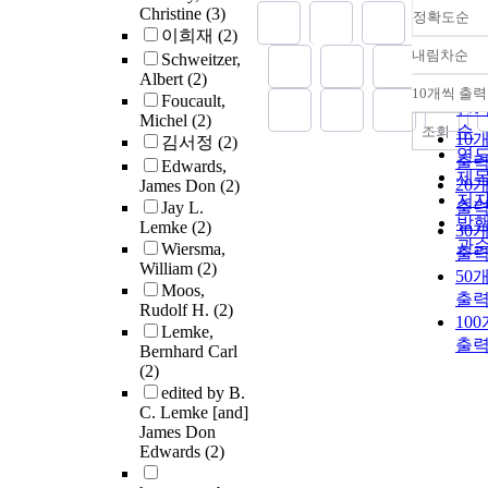
Christine
(3)
정확도순
이희재
(2)
내림차순
Schweitzer,
정
Albert
(2)
순
10개씩 출력
Foucault,
내
인
Michel
(2)
순
조회
10
김서정
(2)
연
출
Edwards,
제
20
James Don
(2)
저
Jay L.
출
발
Lemke
(2)
30
관
Wiersma,
출
William
(2)
50
Moos,
출
Rudolf H.
(2)
10
Lemke,
출
Bernhard Carl
(2)
edited by B.
C. Lemke [and]
James Don
Edwards
(2)