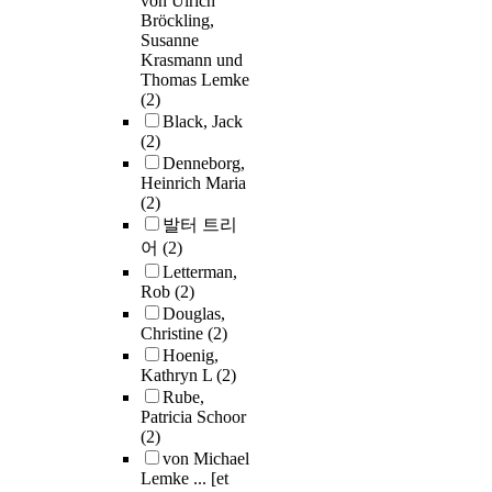
von Ulrich
Bröckling,
Susanne
Krasmann und
Thomas Lemke
(2)
Black, Jack
(2)
Denneborg,
Heinrich Maria
(2)
발터 트리
어
(2)
Letterman,
Rob
(2)
Douglas,
Christine
(2)
Hoenig,
Kathryn L
(2)
Rube,
Patricia Schoor
(2)
von Michael
Lemke ... [et