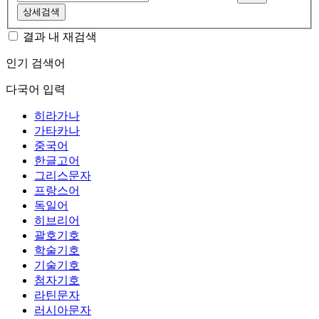
상세검색
결과 내 재검색
인기 검색어
다국어 입력
히라가나
가타카나
중국어
한글고어
그리스문자
프랑스어
독일어
히브리어
괄호기호
학술기호
기술기호
첨자기호
라틴문자
러시아문자