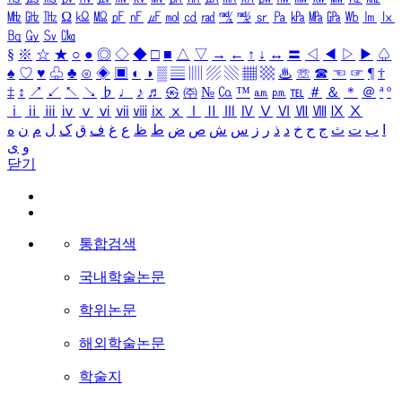
㎒
㎓
㎔
Ω
㏀
㏁
㎊
㎋
㎌
㏖
㏅
㎭
㎮
㎯
㏛
㎩
㎪
㎫
㎬
㏝
㏐
㏓
㏃
㏉
㏜
㏆
§
※
☆
★
○
●
◎
◇
◆
□
■
△
▽
→
←
↑
↓
↔
〓
◁
◀
▷
▶
♤
♠
♡
♥
♧
♣
⊙
◈
▣
◐
◑
▒
▤
▥
▨
▧
▦
▩
♨
☏
☎
☜
☞
¶
†
‡
↕
↗
↙
↖
↘
♭
♩
♪
♬
㉿
㈜
№
㏇
™
㏂
㏘
℡
＃
＆
＊
＠
ª
º
ⅰ
ⅱ
ⅲ
ⅳ
ⅴ
ⅵ
ⅶ
ⅷ
ⅸ
ⅹ
Ⅰ
Ⅱ
Ⅲ
Ⅳ
Ⅴ
Ⅵ
Ⅶ
Ⅷ
Ⅸ
Ⅹ
ا
ب
ت
ث
ج
ح
خ
د
ذ
ر
ز
س
ش
ص
ض
ط
ظ
ع
غ
ف
ق
ک
ل
م
ن
ه
و
ی
닫기
통합검색
국내학술논문
학위논문
해외학술논문
학술지