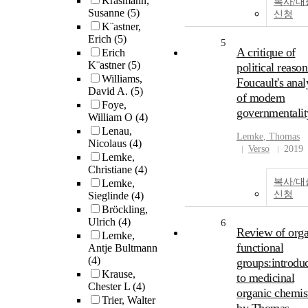
Krasmann,
복사/대
Susanne
(5)
신청
K¨astner,
Erich
(5)
5
A critique of
Erich
K¨astner
(5)
political reason
Williams,
Foucault's anal
David A.
(5)
of modern
Foye,
governmentalit
William O
(4)
Lenau,
Lemke
, Thomas
Nicolaus
(4)
Verso
2019
Lemke,
Christiane
(4)
복사/대
Lemke,
신청
Sieglinde
(4)
Bröckling,
Ulrich
(4)
6
Review of orga
Lemke,
functional
Antje Bultmann
(4)
groups:introdu
Krause,
to medicinal
Chester L
(4)
organic chemist
Trier, Walter