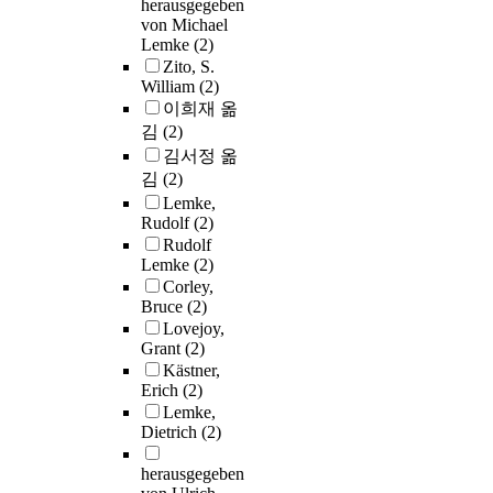
herausgegeben
von Michael
Lemke
(2)
Zito, S.
William
(2)
이희재 옮
김
(2)
김서정 옮
김
(2)
Lemke,
Rudolf
(2)
Rudolf
Lemke
(2)
Corley,
Bruce
(2)
Lovejoy,
Grant
(2)
Kästner,
Erich
(2)
Lemke,
Dietrich
(2)
herausgegeben