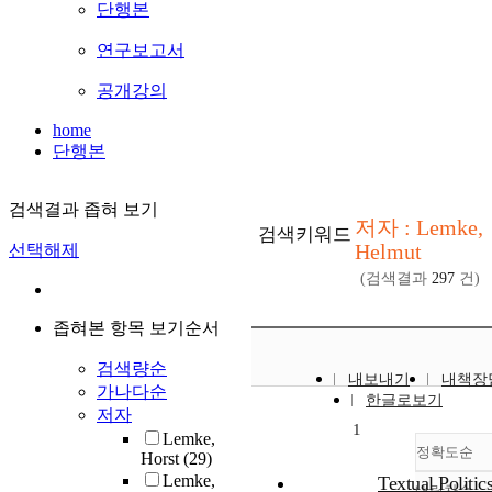
단행본
연구보고서
공개강의
home
단행본
검색결과 좁혀 보기
저자 : Lemke,
검색키워드
Helmut
선택해제
(검색결과
297
건)
좁혀본 항목 보기순서
검색량순
내보내기
내책장
가나다순
한글로보기
저자
1
Lemke,
정확도순
Horst
(29)
Lemke,
Textual Politic
내림차순