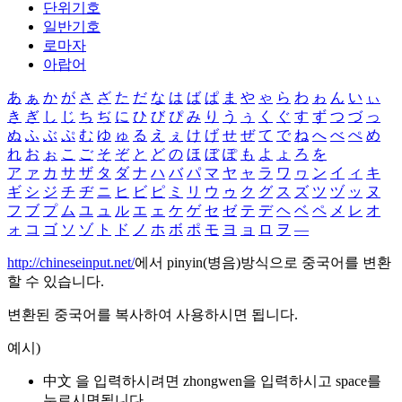
단위기호
일반기호
로마자
아랍어
あ
ぁ
か
が
さ
ざ
た
だ
な
は
ば
ぱ
ま
や
ゃ
ら
わ
ゎ
ん
い
ぃ
き
ぎ
し
じ
ち
ぢ
に
ひ
び
ぴ
み
り
う
ぅ
く
ぐ
す
ず
つ
づ
っ
ぬ
ふ
ぶ
ぷ
む
ゆ
ゅ
る
え
ぇ
け
げ
せ
ぜ
て
で
ね
へ
べ
ぺ
め
れ
お
ぉ
こ
ご
そ
ぞ
と
ど
の
ほ
ぼ
ぽ
も
よ
ょ
ろ
を
ア
ァ
カ
サ
ザ
タ
ダ
ナ
ハ
バ
パ
マ
ヤ
ャ
ラ
ワ
ヮ
ン
イ
ィ
キ
ギ
シ
ジ
チ
ヂ
ニ
ヒ
ビ
ピ
ミ
リ
ウ
ゥ
ク
グ
ス
ズ
ツ
ヅ
ッ
ヌ
フ
ブ
プ
ム
ユ
ュ
ル
エ
ェ
ケ
ゲ
セ
ゼ
テ
デ
ヘ
ベ
ペ
メ
レ
オ
ォ
コ
ゴ
ソ
ゾ
ト
ド
ノ
ホ
ボ
ポ
モ
ヨ
ョ
ロ
ヲ
―
http://chineseinput.net/
에서 pinyin(병음)방식으로 중국어를 변환
할 수 있습니다.
변환된 중국어를 복사하여 사용하시면 됩니다.
예시)
中文 을 입력하시려면
zhongwen
을 입력하시고 space를
누르시면됩니다.