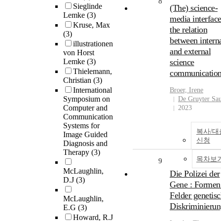
8
Sieglinde
(The) science-
Lemke
(3)
media interface
Kruse, Max
the relation
(3)
between intern
illustrationen
and external
von Horst
Lemke
(3)
science
Thielemann,
communicatio
Christian
(3)
International
Broer, Irene
Symposium on
De Gruyter Sa
Computer and
2023
Communication
Systems for
복사/대
Image Guided
신청
Diagnosis and
Therapy
(3)
목차보
9
McLaughlin,
Die Polizei der
D.J
(3)
Gene : Formen
Felder genetisc
McLaughlin,
Diskriminieru
E.G
(3)
Howard, R.J