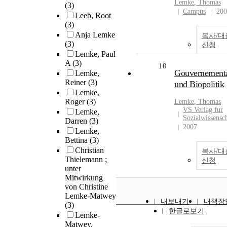
Lemke
, Thomas
(3)
Campus
200
Leeb, Root
(3)
Anja Lemke
복사/대
(3)
신청
Lemke, Paul
A
(3)
10
Gouvernementa
Lemke,
Reiner
(3)
und Biopolitik
Lemke,
Roger
(3)
Lemke
, Thomas
VS Verlag fur
Lemke,
Sozialwissensc
Darren
(3)
2007
Lemke,
Bettina
(3)
Christian
복사/대
Thielemann ;
신청
unter
Mitwirkung
von Christine
Lemke-Matwey
내보내기
내책장
(3)
한글로보기
Lemke-
Matwey,