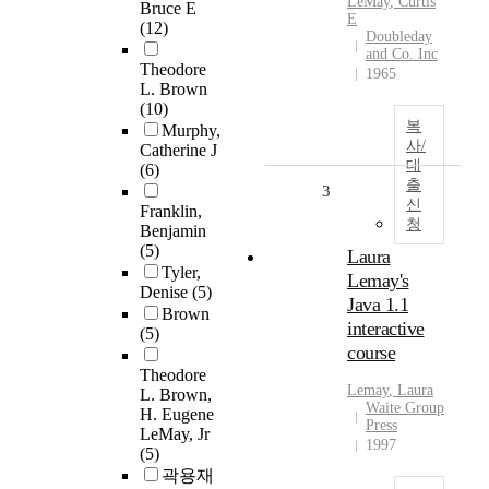
LeMay
, Curtis
Bruce E
E
(12)
Doubleday
and Co. Inc
Theodore
1965
L. Brown
(10)
복
Murphy,
사/
Catherine J
대
(6)
출
3
신
Franklin,
청
Benjamin
(5)
Laura
Tyler,
Lemay's
Denise
(5)
Java 1.1
Brown
interactive
(5)
course
Theodore
Lemay
, Laura
L. Brown,
Waite Group
H. Eugene
Press
LeMay, Jr
1997
(5)
곽용재