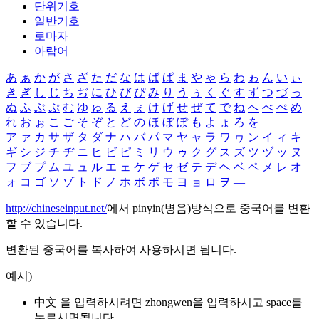
단위기호
일반기호
로마자
아랍어
あ
ぁ
か
が
さ
ざ
た
だ
な
は
ば
ぱ
ま
や
ゃ
ら
わ
ゎ
ん
い
ぃ
き
ぎ
し
じ
ち
ぢ
に
ひ
び
ぴ
み
り
う
ぅ
く
ぐ
す
ず
つ
づ
っ
ぬ
ふ
ぶ
ぷ
む
ゆ
ゅ
る
え
ぇ
け
げ
せ
ぜ
て
で
ね
へ
べ
ぺ
め
れ
お
ぉ
こ
ご
そ
ぞ
と
ど
の
ほ
ぼ
ぽ
も
よ
ょ
ろ
を
ア
ァ
カ
サ
ザ
タ
ダ
ナ
ハ
バ
パ
マ
ヤ
ャ
ラ
ワ
ヮ
ン
イ
ィ
キ
ギ
シ
ジ
チ
ヂ
ニ
ヒ
ビ
ピ
ミ
リ
ウ
ゥ
ク
グ
ス
ズ
ツ
ヅ
ッ
ヌ
フ
ブ
プ
ム
ユ
ュ
ル
エ
ェ
ケ
ゲ
セ
ゼ
テ
デ
ヘ
ベ
ペ
メ
レ
オ
ォ
コ
ゴ
ソ
ゾ
ト
ド
ノ
ホ
ボ
ポ
モ
ヨ
ョ
ロ
ヲ
―
http://chineseinput.net/
에서 pinyin(병음)방식으로 중국어를 변환
할 수 있습니다.
변환된 중국어를 복사하여 사용하시면 됩니다.
예시)
中文 을 입력하시려면
zhongwen
을 입력하시고 space를
누르시면됩니다.