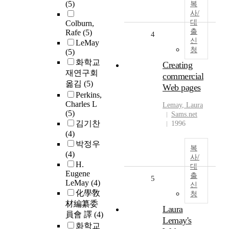
(5)
복
사/
대
Colburn,
출
Rafe
(5)
4
신
LeMay
청
(5)
화학교
Creating
재연구회
commercial
옮김
(5)
Web pages
Perkins,
Charles L
Lemay
, Laura
(5)
Sams.net
김기찬
1996
(4)
박정우
복
(4)
사/
H.
대
Eugene
출
5
LeMay
(4)
신
化學敎
청
材編纂委
Laura
員會 譯
(4)
Lemay's
화학교