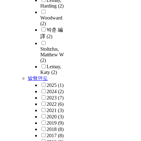
Lemay,
Harding
(2)
Woodward
(2)
박춘 編
譯
(2)
Stoltzfus,
Matthew W
(2)
Lemay,
Katy
(2)
발행연도
2025
(1)
2024
(2)
2023
(7)
2022
(6)
2021
(3)
2020
(3)
2019
(9)
2018
(8)
2017
(8)