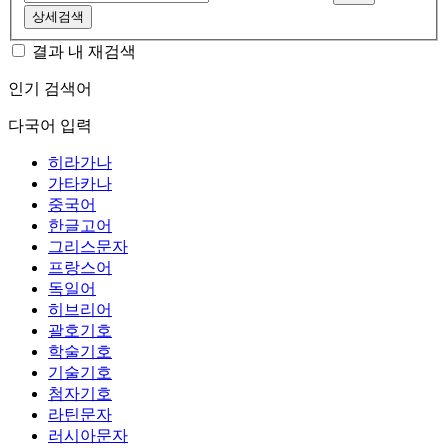
상세검색
결과 내 재검색
인기 검색어
다국어 입력
히라가나
가타카나
중국어
한글고어
그리스문자
프랑스어
독일어
히브리어
괄호기호
학술기호
기술기호
첨자기호
라틴문자
러시아문자