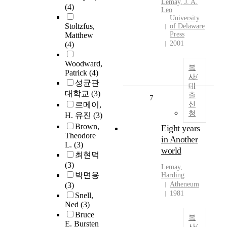
Lemay
, J. A.
(4)
Leo
University
Stoltzfus,
of Delaware
Press
Matthew
2001
(4)
Woodward,
복
Patrick
(4)
사/
성균관
대
대학교
(3)
출
7
르메이,
신
청
H. 유진
(3)
Brown,
Eight years
Theodore
in Another
L.
(3)
world
최현덕
(3)
Lemay
,
박면용
Harding
Atheneum
(3)
1981
Snell,
Ned
(3)
Bruce
복
E. Bursten
사/