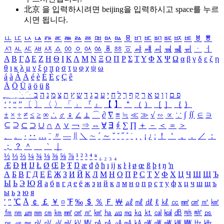
北京 을 입력하시려면
beijing
을 입력하시고 space를 누르
시면 됩니다.
ㅥ
ㅦ
ㅧ
ㅨ
ㅩ
ㅪ
ㅫ
ㅬ
ㅭ
ㅮ
ㅯ
ㅰ
ㅱ
ㅲ
ㅳ
ㅴ
ㅵ
ㅶ
ㅷ
ㅸ
ㅹ
ㅺ
ㅻ
ㅼ
ㅽ
ㅾ
ㅿ
ㆀ
ㆁ
ㆂ
ㆃ
ㆄ
ㆅ
ㆆ
ㆇ
ㆈ
ㆉ
ㆊ
ㆋ
ㆌ
ㆍ
ㆎ
Α
Β
Γ
Δ
Ε
Ζ
Η
Θ
Ι
Κ
Λ
Μ
Ν
Ξ
Ο
Π
Ρ
Σ
Τ
Υ
Φ
Χ
Ψ
Ω
α
β
γ
δ
ε
ζ
η
θ
ι
κ
λ
μ
ν
ξ
ο
π
ρ
σ
τ
υ
φ
χ
ψ
ω
á
à
Á
À
é
è
É
È
ç
Ç
ê
Ä
Ö
Ü
ä
ö
ü
ß
ְ
ֳ
ֲ
ֱ
ָ
ַ
ֵ
ֶ
ִ
ֹ
ּ
ֻ
ׂ
ׁ
ּ
ב
ה
נ
מ
צ
ת
ץ
ש
ד
ג
כ
ע
י
ח
ל
ך
ף
ק
ר
א
ט
ו
ן
ם
פ
‘
’
“
”
〔
〕
〈
〉
「
」
『
』
【
】
＂
（
）
［
］
｛
｝
±
×
÷
≠
≤
≥
∞
∴
♂
♀
∠
⊥
⌒
∂
∇
≡
≒
≪
≫
√
∽
∝
∵
∫
∬
∈
∋
⊆
⊇
⊂
⊃
∪
∩
∧
∨
￢
⇒
⇔
∀
∃
∮
∑
∏
＋
－
＜
＝
＞
、
。
·
‥
…
¨
〃
―
∥
＼
∼
´
～
ˇ
˘
˝
˚
˙
¸
˛
¡
¿
ː
！
＇
，
．
／
：
；
？
＾
＿
｀
｜
½
⅓
⅔
¼
¾
⅛
⅜
⅝
⅞
¹
²
³
⁴
ⁿ
₁
₂
₃
₄
Æ
Ð
Ħ
Ĳ
Ł
Ø
Œ
Þ
Ŧ
Ŋ
æ
đ
ð
ħ
ı
ĳ
ĸ
ŀ
ł
ø
œ
ß
þ
ŧ
ŋ
ŉ
А
Б
В
Г
Д
Е
Ё
Ж
З
И
Й
К
Л
М
Н
О
П
Р
С
Т
У
Ф
Х
Ц
Ч
Ш
Щ
Ъ
Ы
Ь
Э
Ю
Я
а
б
в
г
д
е
ё
ж
з
и
й
к
л
м
н
о
п
р
с
т
у
ф
х
ц
ч
ш
щ
ъ
ы
ь
э
ю
я
′
″
℃
Å
￠
￡
￥
¤
℉
‰
＄
％
Ｆ
￦
㎕
㎖
㎗
ℓ
㎘
㏄
㎣
㎤
㎥
㎦
㎙
㎚
㎛
㎜
㎝
㎞
㎟
㎠
㎡
㎢
㏊
㎍
㎎
㎏
㏏
㎈
㎉
㏈
㎧
㎨
㎰
㎱
㎲
㎳
㎴
㎵
㎶
㎷
㎸
㎹
㎀
㎁
㎂
㎃
㎄
㎺
㎻
㎽
㎾
㎿
㎐
㎑