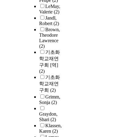
Felipe
(2)
LeMay,
Valerie
(2)
Jandl,
Robert
(2)
Brown,
Theodore
Lawrence
(2)
기초화
학교재연
구회 [역]
(2)
기초화
학교재연
구회
(2)
Grimm,
Sonja
(2)
Graydon,
Shari
(2)
Klassen,
Karen
(2)