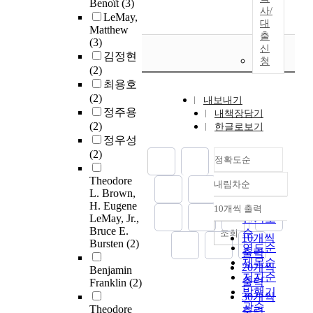
Benoît
(3)
사/
LeMay,
대
Matthew
출
(3)
신
김정현
청
(2)
최용호
(2)
내보내기
정주용
내책장담기
(2)
한글로보기
정우성
(2)
정확도순
Theodore
내림차순
정확도
L. Brown,
순
H. Eugene
10개씩 출력
내림차순
LeMay, Jr.,
인기도
Bruce E.
순
조회
10개씩
Bursten
(2)
연도순
출력
제목순
20개씩
Benjamin
저자순
출력
Franklin
(2)
발행기
30개씩
관순
Theodore
출력