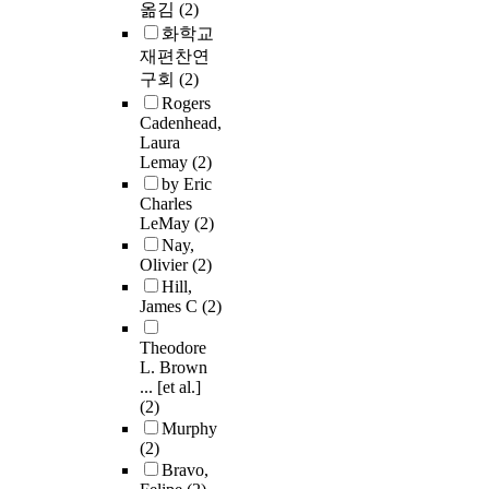
옮김
(2)
화학교
재편찬연
구회
(2)
Rogers
Cadenhead,
Laura
Lemay
(2)
by Eric
Charles
LeMay
(2)
Nay,
Olivier
(2)
Hill,
James C
(2)
Theodore
L. Brown
... [et al.]
(2)
Murphy
(2)
Bravo,