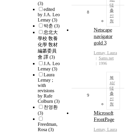
(3)
대
edited
출
8
by J.A. Leo
신
Lemay
(3)
청
박춘
(3)
Netscape
忠北大
navigator
學校 敎養
gold 3
化學 敎材
編纂委員
Lemay
, Laura
會 譯
(3)
Sams.net
J.A. Leo
1996
Lemay
(3)
Laura
복
Lemay ;
사/
with
대
revisions
출
9
by Rafe
신
Colburn
(3)
청
천영환
Microsoft
(3)
FrontPage
Freedman,
Rosa
(3)
Lemay
, Laura