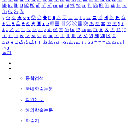
㎒
㎓
㎔
Ω
㏀
㏁
㎊
㎋
㎌
㏖
㏅
㎭
㎮
㎯
㏛
㎩
㎪
㎫
㎬
㏝
㏐
㏓
㏃
㏉
㏜
㏆
§
※
☆
★
○
●
◎
◇
◆
□
■
△
▽
→
←
↑
↓
↔
〓
◁
◀
▷
▶
♤
♠
♡
♥
♧
♣
⊙
◈
▣
◐
◑
▒
▤
▥
▨
▧
▦
▩
♨
☏
☎
☜
☞
¶
†
‡
↕
↗
↙
↖
↘
♭
♩
♪
♬
㉿
㈜
№
㏇
™
㏂
㏘
℡
＃
＆
＊
＠
ª
º
ⅰ
ⅱ
ⅲ
ⅳ
ⅴ
ⅵ
ⅶ
ⅷ
ⅸ
ⅹ
Ⅰ
Ⅱ
Ⅲ
Ⅳ
Ⅴ
Ⅵ
Ⅶ
Ⅷ
Ⅸ
Ⅹ
ا
ب
ت
ث
ج
ح
خ
د
ذ
ر
ز
س
ش
ص
ض
ط
ظ
ع
غ
ف
ق
ک
ل
م
ن
ه
و
ی
닫기
통합검색
국내학술논문
학위논문
해외학술논문
학술지