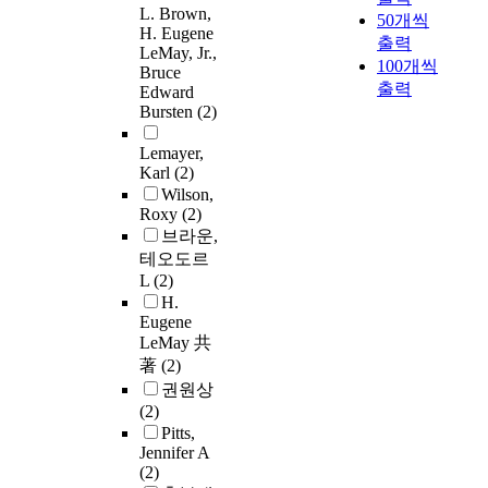
L. Brown,
50개씩
H. Eugene
출력
LeMay, Jr.,
100개씩
Bruce
출력
Edward
Bursten
(2)
Lemayer,
Karl
(2)
Wilson,
Roxy
(2)
브라운,
테오도르
L
(2)
H.
Eugene
LeMay 共
著
(2)
권원상
(2)
Pitts,
Jennifer A
(2)