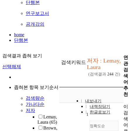
단행본
연구보고서
공개강의
home
단행본
검색결과 좁혀 보기
연
저자 : Lemay,
검색키워드
관
Laura
선택해제
검
(검색결과
244
건)
색
어
좁혀본 항목 보기순서
추
천
검색량순
내보내기
가나다순
이
내책장담기
저자
한글로보기
검
1
Lemay,
색
Laura
(65)
어
정확도순
Brown,