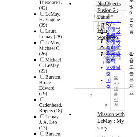
로
Theodore L
NetObjects
내림차순
많
정확도
(42)
Fusion 2 :
이
LeMay,
순
10개씩 출력
Laura
내림차순
본
H. Eugene
인기도
Lemay's
(39)
자
순
조회
10개씩
Web
Laura
료
연도순
출력
Lemay
(28)
workshop
제목순
20개씩
LeMay,
저자순
Lemay
, Laura
Michael C.
출력
발행기
Sams. net
(26)
활
30개씩
Publishing
관순
Michael
용
출력
1997
C. LeMay
도
50개씩
(22)
높
출력
Bursten,
복
은
100개씩
Bruce
사/
자
출력
Edward
대
료
(19)
출
2
신
Cadenhead,
청
Rogers
(18)
Mission with
Lemay,
LeMay : My
J. A. Leo
story
(13)
Bursten,