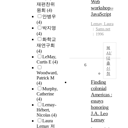
Web
재편찬위
workshop--
원회
(4)
JavaScript
안병우
(4)
Lemay
, Laura
박지영
Sams.net
(4)
1996
화학교
재연구회
복
(4)
사/
LeMay,
대
Curtis E
(4)
출
6
신
Woodward,
청
Patrick M
Finding
(4)
colonial
Murphy,
Catherine
Americas :
(4)
essays
Lemay-
honoring
Hébert,
J.A. Leo
Nicolas
(4)
Lemay
Laura
Lemay 저