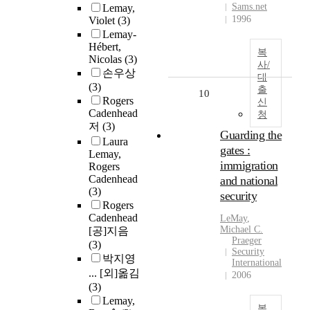
Sams.net
Lemay,
1996
Violet
(3)
Lemay-
Hébert,
복
Nicolas
(3)
사/
손우상
대
(3)
출
10
Rogers
신
Cadenhead
청
저
(3)
Guarding the
Laura
gates :
Lemay,
immigration
Rogers
Cadenhead
and national
(3)
security
Rogers
Cadenhead
LeMay
,
Michael C.
[공]지음
Praeger
(3)
Security
박지영
International
... [외]옮김
2006
(3)
Lemay,
복