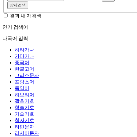
상세검색
결과 내 재검색
인기 검색어
다국어 입력
히라가나
가타카나
중국어
한글고어
그리스문자
프랑스어
독일어
히브리어
괄호기호
학술기호
기술기호
첨자기호
라틴문자
러시아문자