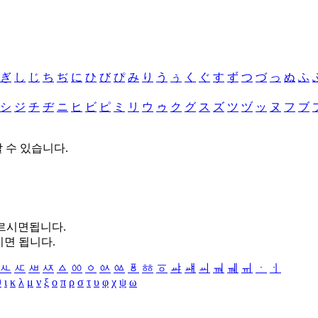
ぎ
し
じ
ち
ぢ
に
ひ
び
ぴ
み
り
う
ぅ
く
ぐ
す
ず
つ
づ
っ
ぬ
ふ
シ
ジ
チ
ヂ
ニ
ヒ
ビ
ピ
ミ
リ
ウ
ゥ
ク
グ
ス
ズ
ツ
ヅ
ッ
ヌ
フ
ブ
할 수 있습니다.
누르시면됩니다.
시면 됩니다.
ㅻ
ㅼ
ㅽ
ㅾ
ㅿ
ㆀ
ㆁ
ㆂ
ㆃ
ㆄ
ㆅ
ㆆ
ㆇ
ㆈ
ㆉ
ㆊ
ㆋ
ㆌ
ㆍ
ㆎ
θ
ι
κ
λ
μ
ν
ξ
ο
π
ρ
σ
τ
υ
φ
χ
ψ
ω