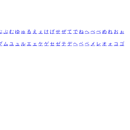
ぶ
ぷ
む
ゆ
ゅ
る
え
ぇ
け
げ
せ
ぜ
て
で
ね
へ
べ
ぺ
め
れ
お
ぉ
プ
ム
ユ
ュ
ル
エ
ェ
ケ
ゲ
セ
ゼ
テ
デ
ヘ
ベ
ペ
メ
レ
オ
ォ
コ
ゴ