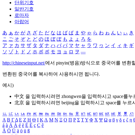
단위기호
일반기호
로마자
아랍어
あ
ぁ
か
が
さ
ざ
た
だ
な
は
ば
ぱ
ま
や
ゃ
ら
わ
ゎ
ん
い
ぃ
き
こ
ご
そ
ぞ
と
ど
の
ほ
ぼ
ぽ
も
よ
ょ
ろ
を
ア
ァ
カ
サ
ザ
タ
ダ
ナ
ハ
バ
パ
マ
ヤ
ャ
ラ
ワ
ヮ
ン
イ
ィ
キ
ギ
ソ
ゾ
ト
ド
ノ
ホ
ボ
ポ
モ
ヨ
ョ
ロ
ヲ
―
http://chineseinput.net/
에서 pinyin(병음)방식으로 중국어를 변환
변환된 중국어를 복사하여 사용하시면 됩니다.
예시)
中文 을 입력하시려면
zhongwen
을 입력하시고 space를
北京 을 입력하시려면
beijing
을 입력하시고 space를 누르
ㅥ
ㅦ
ㅧ
ㅨ
ㅩ
ㅪ
ㅫ
ㅬ
ㅭ
ㅮ
ㅯ
ㅰ
ㅱ
ㅲ
ㅳ
ㅴ
ㅵ
ㅶ
ㅷ
ㅸ
ㅹ
ㅺ
Α
Β
Γ
Δ
Ε
Ζ
Η
Θ
Ι
Κ
Λ
Μ
Ν
Ξ
Ο
Π
Ρ
Σ
Τ
Υ
Φ
Χ
Ψ
Ω
α
β
γ
δ
ε
ζ
η
á
à
Á
À
é
è
É
È
ç
Ç
ê
Ä
Ö
Ü
ä
ö
ü
ß