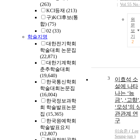
(263)
Vol.55 No.
KCI등재
(213)
구)KCI후보(통
원
합)
(75)
문
02
(33)
보
학술지명
기
2
대한전기학회
학술대회 논문집
(22,871)
대한기계학회
춘추학술대회
(19,640)
3
이효석 소
한국통신학회
설에 나타
학술대회논문집
나는 ‘능
(16,004)
금’, ‘고향’
한국정보과학
‘모성’의 
회 학술발표논문
관관계 연
집
(15,365)
구
한국원예학회
학술발표요지
이승준 (
Lee
(12,807)
Seung-jun )
한국정밀공학