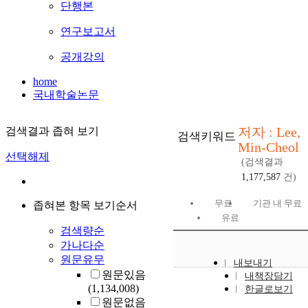
단행본
연구보고서
공개강의
home
국내학술논문
저자 : Lee,
검색결과 좁혀 보기
검색키워드
Min-Cheol
선택해제
(검색결과
1,177,587
건)
무료
기관 내 무료
좁혀본 항목 보기순서
유료
검색량순
가나다순
원문유무
내보내기
원문있음
내책장담기
(1,134,008)
한글로보기
원문없음