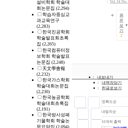
Vol.34 No.
설비학회 학술대
회논문집
(2,294)
학습자중심교
원
과교육연구
문
보
(2,283)
기
한국진공학회
2
학술발표회초록
집
(2,265)
한국컴퓨터정
보학회 학술발표
논문집
(2,248)
天文學會報
(2,232)
내보내기
한국가스학회
내책장담기
학술대회논문집
한글로보기
(2,230)
한국농공학회
정확도순
학술대회초록집
(2,191)
내림차순
정확도
한국방사성폐
순
기물학회 학술논
10개씩 출력
내림차
인기도
문요약집
(2,094)