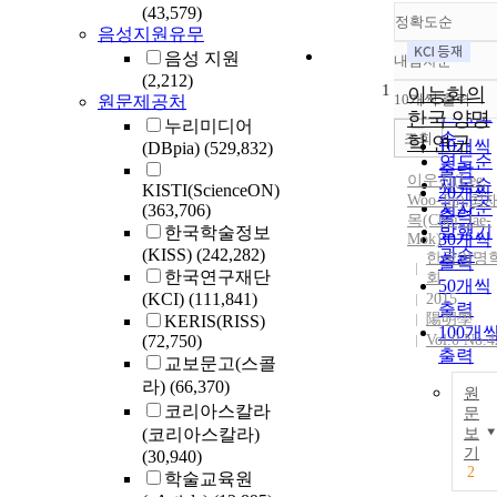
(43,579)
정확도순
음성지원유무
음성 지원
내림차순
정확도
(2,212)
1
순
이능화의
10개씩 출력
원문제공처
내림차
인기도
한국 양명
누리미디어
순
조회
학 연구
10개씩
(DBpia)
(529,832)
연도순
출력
이우진(
Lee
,
제목순
KISTI(ScienceON)
20개씩
Woo-Jin)
,
최
저자순
(363,706)
출력
목(Choi, Jae-
발행기
한국학술정보
30개씩
Mok)
(KISS)
(242,282)
관순
한국양명
출력
한국연구재단
회
50개씩
(KCI)
(111,841)
2015
출력
陽明學
KERIS(RISS)
100개
(72,750)
Vol.0 No.4
출력
교보문고(스콜
라)
(66,370)
원
코리아스칼라
문
(코리아스칼라)
보
기
(30,940)
2
학술교육원