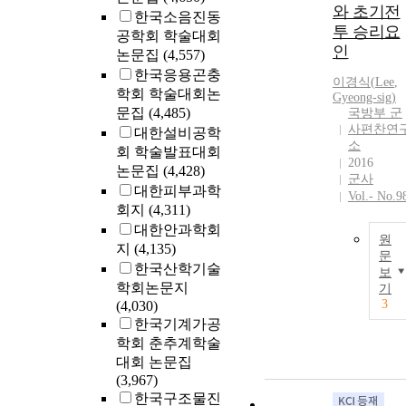
와 초기전
한국소음진동
투 승리요
공학회 학술대회
인
논문집
(4,557)
한국응용곤충
이경식(
Lee
,
학회 학술대회논
Gyeong-sig)
문집
(4,485)
국방부 군
사편찬연
대한설비공학
소
회 학술발표대회
2016
논문집
(4,428)
군사
대한피부과학
Vol.- No.9
회지
(4,311)
대한안과학회
원
지
(4,135)
문
한국산학기술
보
학회논문지
기
3
(4,030)
한국기계가공
학회 춘추계학술
대회 논문집
(3,967)
한국구조물진