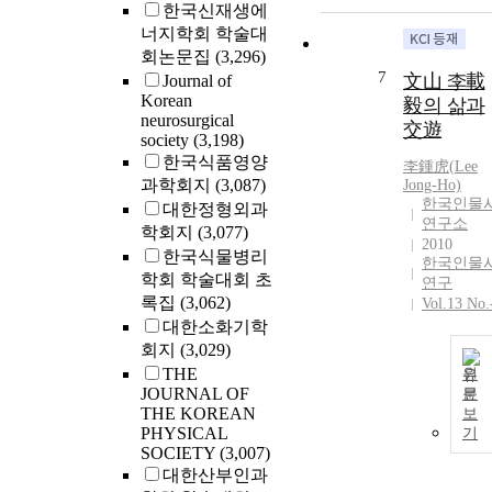
한국신재생에
너지학회 학술대
회논문집
(3,296)
7
文山 李載
Journal of
Korean
毅의 삶과
neurosurgical
交遊
society
(3,198)
한국식품영양
李鍾虎(
Lee
과학회지
(3,087)
Jong-Ho)
한국인물
대한정형외과
연구소
학회지
(3,077)
2010
한국식물병리
한국인물
학회 학술대회 초
연구
록집
(3,062)
Vol.13 No.
대한소화기학
회지
(3,029)
THE
원
JOURNAL OF
문
THE KOREAN
보
PHYSICAL
기
SOCIETY
(3,007)
대한산부인과