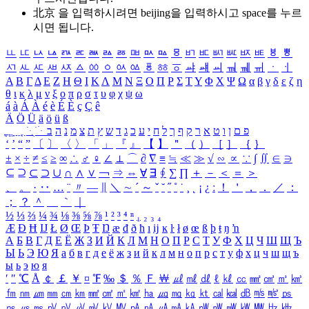
北京 을 입력하시려면
beijing
을 입력하시고 space를 누르
시면 됩니다.
ㅥ
ㅦ
ㅧ
ㅨ
ㅩ
ㅪ
ㅫ
ㅬ
ㅭ
ㅮ
ㅯ
ㅰ
ㅱ
ㅲ
ㅳ
ㅴ
ㅵ
ㅶ
ㅷ
ㅸ
ㅹ
ㅺ
ㅻ
ㅼ
ㅽ
ㅾ
ㅿ
ㆀ
ㆁ
ㆂ
ㆃ
ㆄ
ㆅ
ㆆ
ㆇ
ㆈ
ㆉ
ㆊ
ㆋ
ㆌ
ㆍ
ㆎ
Α
Β
Γ
Δ
Ε
Ζ
Η
Θ
Ι
Κ
Λ
Μ
Ν
Ξ
Ο
Π
Ρ
Σ
Τ
Υ
Φ
Χ
Ψ
Ω
α
β
γ
δ
ε
ζ
η
θ
ι
κ
λ
μ
ν
ξ
ο
π
ρ
σ
τ
υ
φ
χ
ψ
ω
á
à
Á
À
é
è
É
È
ç
Ç
ê
Ä
Ö
Ü
ä
ö
ü
ß
ְ
ֳ
ֲ
ֱ
ָ
ַ
ֵ
ֶ
ִ
ֹ
ּ
ֻ
ׂ
ׁ
ּ
ב
ה
נ
מ
צ
ת
ץ
ש
ד
ג
כ
ע
י
ח
ל
ך
ף
ק
ר
א
ט
ו
ן
ם
פ
‘
’
“
”
〔
〕
〈
〉
「
」
『
』
【
】
＂
（
）
［
］
｛
｝
±
×
÷
≠
≤
≥
∞
∴
♂
♀
∠
⊥
⌒
∂
∇
≡
≒
≪
≫
√
∽
∝
∵
∫
∬
∈
∋
⊆
⊇
⊂
⊃
∪
∩
∧
∨
￢
⇒
⇔
∀
∃
∮
∑
∏
＋
－
＜
＝
＞
、
。
·
‥
…
¨
〃
―
∥
＼
∼
´
～
ˇ
˘
˝
˚
˙
¸
˛
¡
¿
ː
！
＇
，
．
／
：
；
？
＾
＿
｀
｜
½
⅓
⅔
¼
¾
⅛
⅜
⅝
⅞
¹
²
³
⁴
ⁿ
₁
₂
₃
₄
Æ
Ð
Ħ
Ĳ
Ł
Ø
Œ
Þ
Ŧ
Ŋ
æ
đ
ð
ħ
ı
ĳ
ĸ
ŀ
ł
ø
œ
ß
þ
ŧ
ŋ
ŉ
А
Б
В
Г
Д
Е
Ё
Ж
З
И
Й
К
Л
М
Н
О
П
Р
С
Т
У
Ф
Х
Ц
Ч
Ш
Щ
Ъ
Ы
Ь
Э
Ю
Я
а
б
в
г
д
е
ё
ж
з
и
й
к
л
м
н
о
п
р
с
т
у
ф
х
ц
ч
ш
щ
ъ
ы
ь
э
ю
я
′
″
℃
Å
￠
￡
￥
¤
℉
‰
＄
％
Ｆ
￦
㎕
㎖
㎗
ℓ
㎘
㏄
㎣
㎤
㎥
㎦
㎙
㎚
㎛
㎜
㎝
㎞
㎟
㎠
㎡
㎢
㏊
㎍
㎎
㎏
㏏
㎈
㎉
㏈
㎧
㎨
㎰
㎱
㎲
㎳
㎴
㎵
㎶
㎷
㎸
㎹
㎀
㎁
㎂
㎃
㎄
㎺
㎻
㎽
㎾
㎿
㎐
㎑