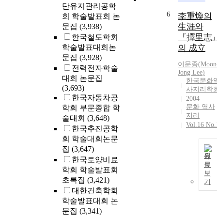
단유지관리공학
6
李重煥의
회 학술발표회 논
生涯와
문집
(3,938)
『擇里志
한국철도학회
학술발표대회논
의 成立
문집
(3,928)
이문종(Moon
전력전자학술
Jong
Lee
)
대회 논문집
한국문화
(3,693)
사지리학
한국자동차공
2004
문화 역사
학회 부문종합 학
지리
술대회
(3,648)
Vol.16 No.
한국추진공학
회 학술대회논문
집
(3,647)
원
한국토양비료
문
학회 학술발표회
보
초록집
(3,421)
기
대한건축학회
학술발표대회 논
문집
(3,341)