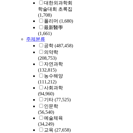
대한외과학회
학술대회 초록집
(1,708)
폴리머
(1,680)
最新醫學
(1,661)
주제분류
공학
(487,458)
의약학
(208,753)
자연과학
(132,815)
농수해양
(111,212)
사회과학
(94,960)
기타
(77,525)
인문학
(56,540)
예술체육
(34,249)
교육
(27,658)