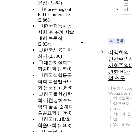
문집
(2,884)
보
Proceedings of
기
KIIT Conference
(2,868)
한국자동차공
학회 춘 추계 학술
대회 논문집
(2,834)
한국체육과학
9
리영희의
회지
(2,830)
인간주의
대한지질학회
사회주의
학술대회
(2,830)
관한 비판
한국실험동물
적 연구
학회 학술발표대
회 논문집
(2,808)
이순웅 ( Soo
Woong
Lee
)
한국물환경학
한국철학
회·대한상하수도
상연구회
학회 공동 춘계학
2008
술발표회
(2,768)
시대와 철
한국HCI학회
학
학술대회
(2,698)
Vol.19 No.
Journal of