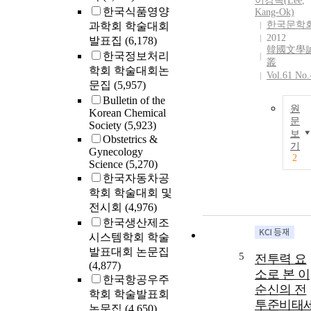
이강옥(
Lee
,
한국식품영양
Kang-Ok)
한국문학
과학회 학술대회
2012
발표집
(6,178)
韓國文學
한국정보처리
叢
학회 학술대회논
Vol.61 No.
문집
(5,957)
Bulletin of the
원
Korean Chemical
문
Society
(5,923)
보
Obstetrics &
기
Gynecology
2
Science
(5,270)
한국자동차공
학회 학술대회 및
전시회
(4,976)
한국생산제조
시스템학회 학술
발표대회 논문집
5
전투력 요
(4,877)
소로 본 이
한국항공우주
순신의 전
학회 학술발표회
투준비태
논문집
(4,650)