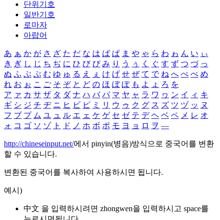
단위기호
일반기호
로마자
아랍어
あ
ぁ
か
が
さ
ざ
た
だ
な
は
ば
ぱ
ま
や
ゃ
ら
わ
ゎ
ん
い
ぃ
き
ぎ
し
じ
ち
ぢ
に
ひ
び
ぴ
み
り
う
ぅ
く
ぐ
す
ず
つ
づ
っ
ぬ
ふ
ぶ
ぷ
む
ゆ
ゅ
る
え
ぇ
け
げ
せ
ぜ
て
で
ね
へ
べ
ぺ
め
れ
お
ぉ
こ
ご
そ
ぞ
と
ど
の
ほ
ぼ
ぽ
も
よ
ょ
ろ
を
ア
ァ
カ
サ
ザ
タ
ダ
ナ
ハ
バ
パ
マ
ヤ
ャ
ラ
ワ
ヮ
ン
イ
ィ
キ
ギ
シ
ジ
チ
ヂ
ニ
ヒ
ビ
ピ
ミ
リ
ウ
ゥ
ク
グ
ス
ズ
ツ
ヅ
ッ
ヌ
フ
ブ
プ
ム
ユ
ュ
ル
エ
ェ
ケ
ゲ
セ
ゼ
テ
デ
ヘ
ベ
ペ
メ
レ
オ
ォ
コ
ゴ
ソ
ゾ
ト
ド
ノ
ホ
ボ
ポ
モ
ヨ
ョ
ロ
ヲ
―
http://chineseinput.net/
에서 pinyin(병음)방식으로 중국어를 변환
할 수 있습니다.
변환된 중국어를 복사하여 사용하시면 됩니다.
예시)
中文 을 입력하시려면
zhongwen
을 입력하시고 space를
누르시면됩니다.