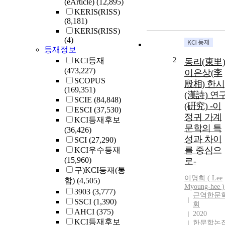
(eArticle)
(12,895)
KERIS(RISS)
(8,181)
KERIS(RISS)
(4)
등재정보
2
KCI등재
동리(東里)
(473,227)
이은상(李
SCOPUS
殷相) 한시
(169,351)
(漢詩) 연
SCIE
(84,848)
(硏究) -이
ESCI
(37,530)
정귀 가계
KCI등재후보
문학의 특
(36,426)
성과 차이
SCI
(27,290)
를 중심으
KCI우수등재
(15,960)
로-
구)KCI등재(통
이명희 (
Lee
합)
(4,505)
Myoung-hee )
3903
(3,777)
근역한문
SSCI
(1,390)
회
AHCI
(375)
2020
KCI등재후보
한문학논