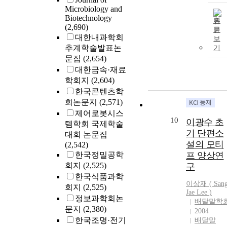
Microbiology and
Biotechnology
원
(2,690)
문
대한내과학회
보
추계학술발표논
기
문집
(2,654)
대한금속·재료
학회지
(2,604)
한국콘텐츠학
회논문지
(2,571)
제어로봇시스
10
이광수 초
템학회 국제학술
기 단편소
대회 논문집
설의 모티
(2,542)
한국정밀공학
프 양상연
회지
(2,525)
구
한국식품과학
이상재 ( San
회지
(2,525)
Jae
Lee
)
정보과학회논
배달말학
문지
(2,380)
2004
한국조명·전기
배달말