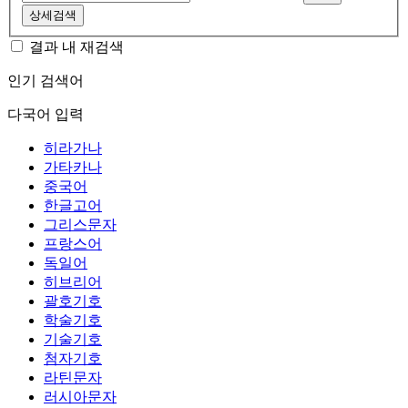
상세검색
결과 내 재검색
인기 검색어
다국어 입력
히라가나
가타카나
중국어
한글고어
그리스문자
프랑스어
독일어
히브리어
괄호기호
학술기호
기술기호
첨자기호
라틴문자
러시아문자