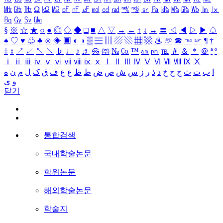
㎒
㎓
㎔
Ω
㏀
㏁
㎊
㎋
㎌
㏖
㏅
㎭
㎮
㎯
㏛
㎩
㎪
㎫
㎬
㏝
㏐
㏓
㏃
㏉
㏜
㏆
§
※
☆
★
○
●
◎
◇
◆
□
■
△
▽
→
←
↑
↓
↔
〓
◁
◀
▷
▶
♤
♠
♡
♥
♧
♣
⊙
◈
▣
◐
◑
▒
▤
▥
▨
▧
▦
▩
♨
☏
☎
☜
☞
¶
†
‡
↕
↗
↙
↖
↘
♭
♩
♪
♬
㉿
㈜
№
㏇
™
㏂
㏘
℡
＃
＆
＊
＠
ª
º
ⅰ
ⅱ
ⅲ
ⅳ
ⅴ
ⅵ
ⅶ
ⅷ
ⅸ
ⅹ
Ⅰ
Ⅱ
Ⅲ
Ⅳ
Ⅴ
Ⅵ
Ⅶ
Ⅷ
Ⅸ
Ⅹ
ا
ب
ت
ث
ج
ح
خ
د
ذ
ر
ز
س
ش
ص
ض
ط
ظ
ع
غ
ف
ق
ک
ل
م
ن
ه
و
ی
닫기
통합검색
국내학술논문
학위논문
해외학술논문
학술지