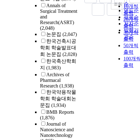
순
조회
Annals of
10개씩
연도순
Surgical Treatment
출력
and
제목순
20개씩
Research(ASRT)
저자순
출력
(2,048)
발행기
30개씩
논문집
(2,047)
관순
출력
한국건축시공
50개씩
학회 학술발표대
출력
회 논문집
(2,028)
100개
한국축산학회
출력
지
(1,983)
Archives of
Pharmacal
Research
(1,938)
한국약용작물
학회 학술대회논
문집
(1,934)
BMB Reports
(1,876)
Journal of
Nanoscience and
Nanotechnology