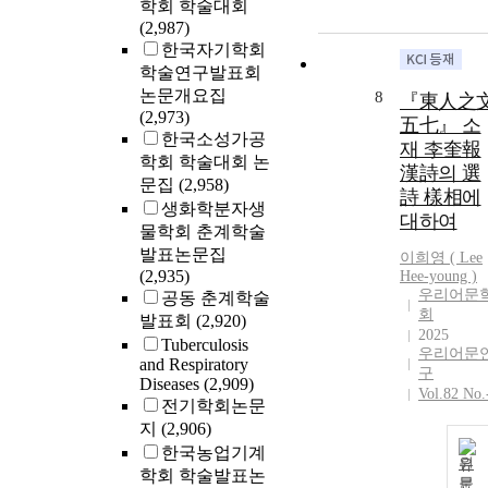
학회 학술대회
(2,987)
한국자기학회
학술연구발표회
논문개요집
8
『東人之
(2,973)
五七』 소
한국소성가공
재 李奎報
학회 학술대회 논
漢詩의 選
문집
(2,958)
詩 樣相에
생화학분자생
대하여
물학회 춘계학술
발표논문집
이희영 (
Lee
(2,935)
Hee-young )
우리어문
공동 춘계학술
회
발표회
(2,920)
2025
Tuberculosis
우리어문
and Respiratory
구
Diseases
(2,909)
Vol.82 No.
전기학회논문
지
(2,906)
한국농업기계
원
학회 학술발표논
문