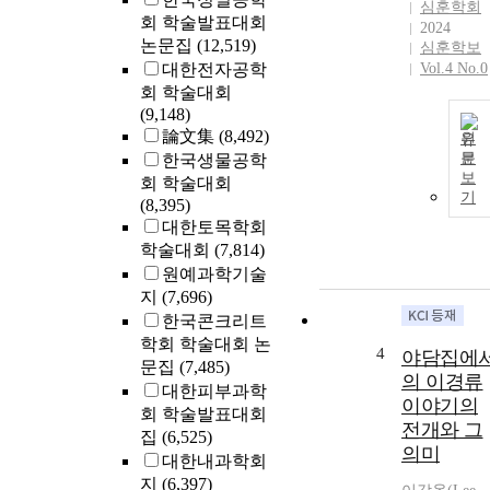
심훈학회
회 학술발표대회
2024
논문집
(12,519)
심훈학보
대한전자공학
Vol.4 No.0
회 학술대회
(9,148)
論文集
(8,492)
원
문
한국생물공학
보
회 학술대회
기
(8,395)
대한토목학회
학술대회
(7,814)
원예과학기술
지
(7,696)
한국콘크리트
학회 학술대회 논
4
야담집에
문집
(7,485)
의 이경류
대한피부과학
이야기의
회 학술발표대회
전개와 그
집
(6,525)
의미
대한내과학회
지
(6,397)