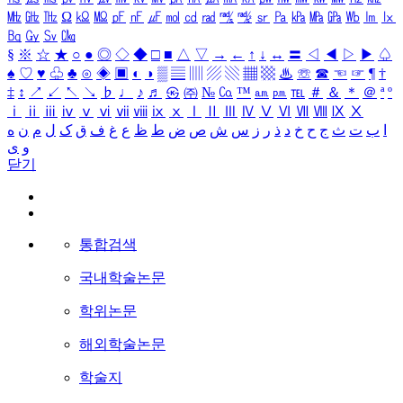
㎒
㎓
㎔
Ω
㏀
㏁
㎊
㎋
㎌
㏖
㏅
㎭
㎮
㎯
㏛
㎩
㎪
㎫
㎬
㏝
㏐
㏓
㏃
㏉
㏜
㏆
§
※
☆
★
○
●
◎
◇
◆
□
■
△
▽
→
←
↑
↓
↔
〓
◁
◀
▷
▶
♤
♠
♡
♥
♧
♣
⊙
◈
▣
◐
◑
▒
▤
▥
▨
▧
▦
▩
♨
☏
☎
☜
☞
¶
†
‡
↕
↗
↙
↖
↘
♭
♩
♪
♬
㉿
㈜
№
㏇
™
㏂
㏘
℡
＃
＆
＊
＠
ª
º
ⅰ
ⅱ
ⅲ
ⅳ
ⅴ
ⅵ
ⅶ
ⅷ
ⅸ
ⅹ
Ⅰ
Ⅱ
Ⅲ
Ⅳ
Ⅴ
Ⅵ
Ⅶ
Ⅷ
Ⅸ
Ⅹ
ا
ب
ت
ث
ج
ح
خ
د
ذ
ر
ز
س
ش
ص
ض
ط
ظ
ع
غ
ف
ق
ک
ل
م
ن
ه
و
ی
닫기
통합검색
국내학술논문
학위논문
해외학술논문
학술지