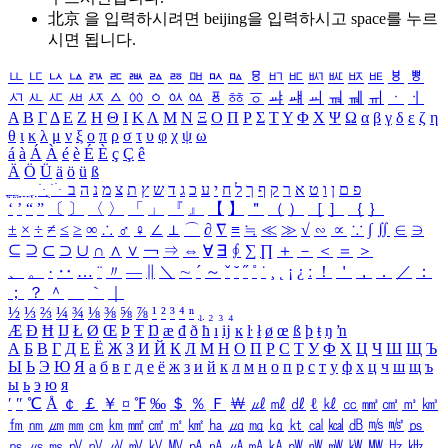
北京 을 입력하시려면
beijing
을 입력하시고 space를 누르
시면 됩니다.
ㅥ
ㅦ
ㅧ
ㅨ
ㅩ
ㅪ
ㅫ
ㅬ
ㅭ
ㅮ
ㅯ
ㅰ
ㅱ
ㅲ
ㅳ
ㅴ
ㅵ
ㅶ
ㅷ
ㅸ
ㅹ
ㅺ
ㅻ
ㅼ
ㅽ
ㅾ
ㅿ
ㆀ
ㆁ
ㆂ
ㆃ
ㆄ
ㆅ
ㆆ
ㆇ
ㆈ
ㆉ
ㆊ
ㆋ
ㆌ
ㆍ
ㆎ
Α
Β
Γ
Δ
Ε
Ζ
Η
Θ
Ι
Κ
Λ
Μ
Ν
Ξ
Ο
Π
Ρ
Σ
Τ
Υ
Φ
Χ
Ψ
Ω
α
β
γ
δ
ε
ζ
η
θ
ι
κ
λ
μ
ν
ξ
ο
π
ρ
σ
τ
υ
φ
χ
ψ
ω
á
à
Á
À
é
è
É
È
ç
Ç
ê
Ä
Ö
Ü
ä
ö
ü
ß
ְ
ֳ
ֲ
ֱ
ָ
ַ
ֵ
ֶ
ִ
ֹ
ּ
ֻ
ׂ
ׁ
ּ
ב
ה
נ
מ
צ
ת
ץ
ש
ד
ג
כ
ע
י
ח
ל
ך
ף
ק
ר
א
ט
ו
ן
ם
פ
‘
’
“
”
〔
〕
〈
〉
「
」
『
』
【
】
＂
（
）
［
］
｛
｝
±
×
÷
≠
≤
≥
∞
∴
♂
♀
∠
⊥
⌒
∂
∇
≡
≒
≪
≫
√
∽
∝
∵
∫
∬
∈
∋
⊆
⊇
⊂
⊃
∪
∩
∧
∨
￢
⇒
⇔
∀
∃
∮
∑
∏
＋
－
＜
＝
＞
、
。
·
‥
…
¨
〃
―
∥
＼
∼
´
～
ˇ
˘
˝
˚
˙
¸
˛
¡
¿
ː
！
＇
，
．
／
：
；
？
＾
＿
｀
｜
½
⅓
⅔
¼
¾
⅛
⅜
⅝
⅞
¹
²
³
⁴
ⁿ
₁
₂
₃
₄
Æ
Ð
Ħ
Ĳ
Ł
Ø
Œ
Þ
Ŧ
Ŋ
æ
đ
ð
ħ
ı
ĳ
ĸ
ŀ
ł
ø
œ
ß
þ
ŧ
ŋ
ŉ
А
Б
В
Г
Д
Е
Ё
Ж
З
И
Й
К
Л
М
Н
О
П
Р
С
Т
У
Ф
Х
Ц
Ч
Ш
Щ
Ъ
Ы
Ь
Э
Ю
Я
а
б
в
г
д
е
ё
ж
з
и
й
к
л
м
н
о
п
р
с
т
у
ф
х
ц
ч
ш
щ
ъ
ы
ь
э
ю
я
′
″
℃
Å
￠
￡
￥
¤
℉
‰
＄
％
Ｆ
￦
㎕
㎖
㎗
ℓ
㎘
㏄
㎣
㎤
㎥
㎦
㎙
㎚
㎛
㎜
㎝
㎞
㎟
㎠
㎡
㎢
㏊
㎍
㎎
㎏
㏏
㎈
㎉
㏈
㎧
㎨
㎰
㎱
㎲
㎳
㎴
㎵
㎶
㎷
㎸
㎹
㎀
㎁
㎂
㎃
㎄
㎺
㎻
㎽
㎾
㎿
㎐
㎑