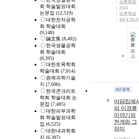
심훈학회
회 학술발표대회
2024
논문집
(12,519)
심훈학보
대한전자공학
Vol.4 No.0
회 학술대회
(9,148)
論文集
(8,492)
원
문
한국생물공학
보
회 학술대회
기
(8,395)
대한토목학회
학술대회
(7,814)
원예과학기술
지
(7,696)
한국콘크리트
학회 학술대회 논
4
야담집에
문집
(7,485)
의 이경류
대한피부과학
이야기의
회 학술발표대회
전개와 그
집
(6,525)
의미
대한내과학회
지
(6,397)