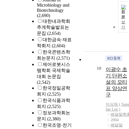
Microbiology and
Biotechnology
원
(2,690)
문
대한내과학회
보
추계학술발표논
기
문집
(2,654)
대한금속·재료
학회지
(2,604)
한국콘텐츠학
회논문지
(2,571)
제어로봇시스
10
이광수 초
템학회 국제학술
기 단편소
대회 논문집
설의 모티
(2,542)
한국정밀공학
프 양상연
회지
(2,525)
구
한국식품과학
이상재 ( San
회지
(2,525)
Jae
Lee
)
정보과학회논
배달말학
문지
(2,380)
2004
한국조명·전기
배달말