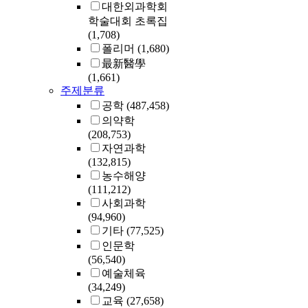
대한외과학회
학술대회 초록집
(1,708)
폴리머
(1,680)
最新醫學
(1,661)
주제분류
공학
(487,458)
의약학
(208,753)
자연과학
(132,815)
농수해양
(111,212)
사회과학
(94,960)
기타
(77,525)
인문학
(56,540)
예술체육
(34,249)
교육
(27,658)