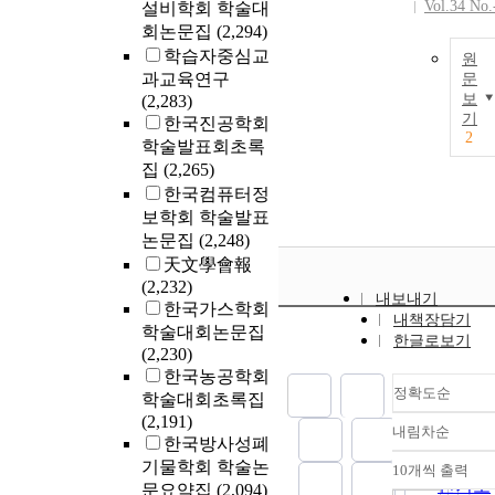
Vol.34 No.
설비학회 학술대
회논문집
(2,294)
학습자중심교
원
과교육연구
문
보
(2,283)
기
한국진공학회
2
학술발표회초록
집
(2,265)
한국컴퓨터정
보학회 학술발표
논문집
(2,248)
天文學會報
(2,232)
내보내기
한국가스학회
내책장담기
학술대회논문집
한글로보기
(2,230)
한국농공학회
정확도순
학술대회초록집
(2,191)
내림차순
정확도
한국방사성폐
순
기물학회 학술논
10개씩 출력
내림차
인기도
문요약집
(2,094)