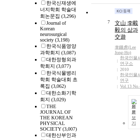
한국신재생에
너지학회 학술대
회논문집
(3,296)
7
文山 李載
Journal of
Korean
毅의 삶과
neurosurgical
交遊
society
(3,198)
한국식품영양
李鍾虎(
Lee
과학회지
(3,087)
Jong-Ho)
한국인물
대한정형외과
연구소
학회지
(3,077)
2010
한국식물병리
한국인물
학회 학술대회 초
연구
록집
(3,062)
Vol.13 No.
대한소화기학
회지
(3,029)
THE
원
JOURNAL OF
문
THE KOREAN
보
PHYSICAL
기
SOCIETY
(3,007)
대한산부인과