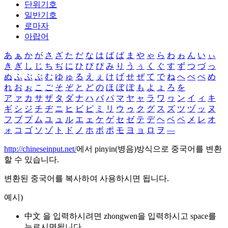
단위기호
일반기호
로마자
아랍어
あ
ぁ
か
が
さ
ざ
た
だ
な
は
ば
ぱ
ま
や
ゃ
ら
わ
ゎ
ん
い
ぃ
き
ぎ
し
じ
ち
ぢ
に
ひ
び
ぴ
み
り
う
ぅ
く
ぐ
す
ず
つ
づ
っ
ぬ
ふ
ぶ
ぷ
む
ゆ
ゅ
る
え
ぇ
け
げ
せ
ぜ
て
で
ね
へ
べ
ぺ
め
れ
お
ぉ
こ
ご
そ
ぞ
と
ど
の
ほ
ぼ
ぽ
も
よ
ょ
ろ
を
ア
ァ
カ
サ
ザ
タ
ダ
ナ
ハ
バ
パ
マ
ヤ
ャ
ラ
ワ
ヮ
ン
イ
ィ
キ
ギ
シ
ジ
チ
ヂ
ニ
ヒ
ビ
ピ
ミ
リ
ウ
ゥ
ク
グ
ス
ズ
ツ
ヅ
ッ
ヌ
フ
ブ
プ
ム
ユ
ュ
ル
エ
ェ
ケ
ゲ
セ
ゼ
テ
デ
ヘ
ベ
ペ
メ
レ
オ
ォ
コ
ゴ
ソ
ゾ
ト
ド
ノ
ホ
ボ
ポ
モ
ヨ
ョ
ロ
ヲ
―
http://chineseinput.net/
에서 pinyin(병음)방식으로 중국어를 변환
할 수 있습니다.
변환된 중국어를 복사하여 사용하시면 됩니다.
예시)
中文 을 입력하시려면
zhongwen
을 입력하시고 space를
누르시면됩니다.