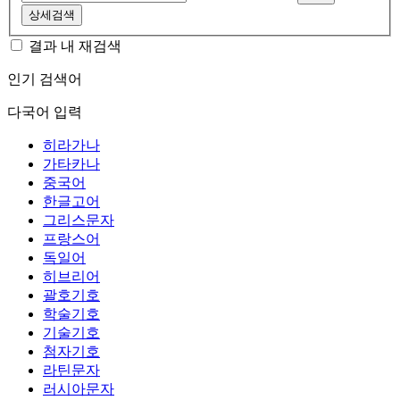
상세검색
결과 내 재검색
인기 검색어
다국어 입력
히라가나
가타카나
중국어
한글고어
그리스문자
프랑스어
독일어
히브리어
괄호기호
학술기호
기술기호
첨자기호
라틴문자
러시아문자