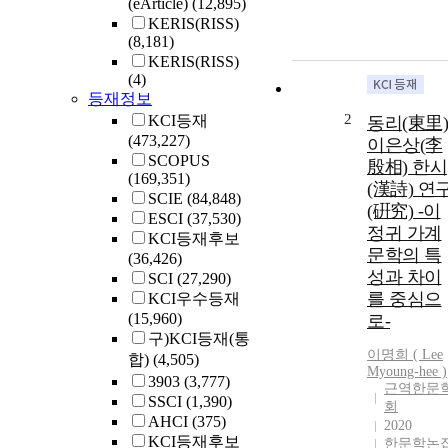
(eArticle)
(12,895)
KERIS(RISS)
(8,181)
KERIS(RISS)
(4)
등재정보
2
KCI등재
동리(東里)
(473,227)
이은상(李
SCOPUS
殷相) 한시
(169,351)
(漢詩) 연
SCIE
(84,848)
(硏究) -이
ESCI
(37,530)
정귀 가계
KCI등재후보
문학의 특
(36,426)
성과 차이
SCI
(27,290)
를 중심으
KCI우수등재
(15,960)
로-
구)KCI등재(통
이명희 (
Lee
합)
(4,505)
Myoung-hee )
3903
(3,777)
근역한문
SSCI
(1,390)
회
AHCI
(375)
2020
KCI등재후보
한문학논