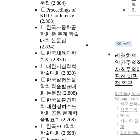
문집
(2,884)
보
Proceedings of
기
KIIT Conference
(2,868)
한국자동차공
학회 춘 추계 학술
대회 논문집
(2,834)
한국체육과학
9
리영희의
회지
(2,830)
인간주의
대한지질학회
사회주의
학술대회
(2,830)
관한 비판
한국실험동물
적 연구
학회 학술발표대
회 논문집
(2,808)
이순웅 ( Soo
Woong
Lee
)
한국물환경학
한국철학
회·대한상하수도
상연구회
학회 공동 춘계학
2008
술발표회
(2,768)
시대와 철
한국HCI학회
학
학술대회
(2,698)
Vol.19 No.
Journal of