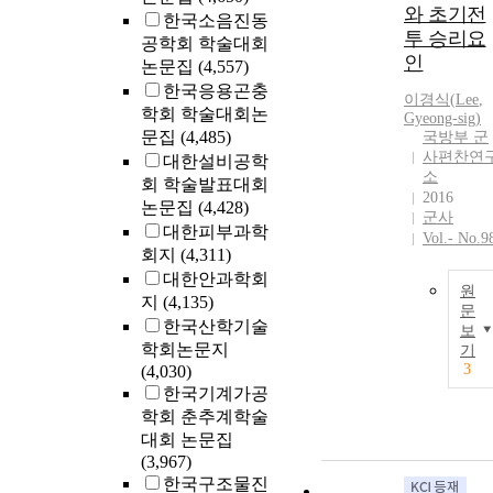
와 초기전
한국소음진동
투 승리요
공학회 학술대회
인
논문집
(4,557)
한국응용곤충
이경식(
Lee
,
학회 학술대회논
Gyeong-sig)
문집
(4,485)
국방부 군
사편찬연
대한설비공학
소
회 학술발표대회
2016
논문집
(4,428)
군사
대한피부과학
Vol.- No.9
회지
(4,311)
대한안과학회
원
지
(4,135)
문
한국산학기술
보
학회논문지
기
3
(4,030)
한국기계가공
학회 춘추계학술
대회 논문집
(3,967)
한국구조물진