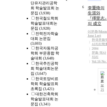
단유지관리공학
6
李重煥의
회 학술발표회 논
生涯와
문집
(3,938)
『擇里志
한국철도학회
학술발표대회논
의 成立
문집
(3,928)
이문종(Moon
전력전자학술
Jong
Lee
)
대회 논문집
한국문화
(3,693)
사지리학
한국자동차공
2004
문화 역사
학회 부문종합 학
지리
술대회
(3,648)
Vol.16 No.
한국추진공학
회 학술대회논문
집
(3,647)
원
한국토양비료
문
학회 학술발표회
보
초록집
(3,421)
기
대한건축학회
학술발표대회 논
문집
(3,341)