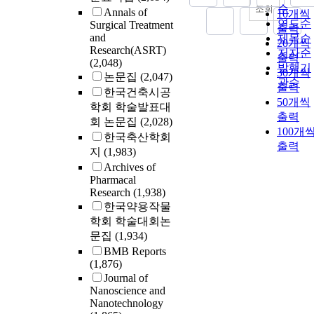
순
조회
Annals of
10개씩
연도순
Surgical Treatment
출력
and
제목순
20개씩
Research(ASRT)
저자순
출력
(2,048)
발행기
30개씩
논문집
(2,047)
관순
출력
한국건축시공
50개씩
학회 학술발표대
출력
회 논문집
(2,028)
100개
한국축산학회
출력
지
(1,983)
Archives of
Pharmacal
Research
(1,938)
한국약용작물
학회 학술대회논
문집
(1,934)
BMB Reports
(1,876)
Journal of
Nanoscience and
Nanotechnology