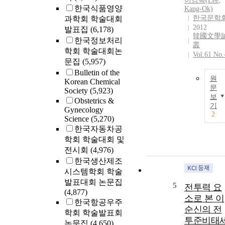
이강옥(
Lee
,
한국식품영양
Kang-Ok)
한국문학
과학회 학술대회
2012
발표집
(6,178)
韓國文學
한국정보처리
叢
학회 학술대회논
Vol.61 No.
문집
(5,957)
Bulletin of the
원
Korean Chemical
문
Society
(5,923)
보
Obstetrics &
기
Gynecology
2
Science
(5,270)
한국자동차공
학회 학술대회 및
전시회
(4,976)
한국생산제조
시스템학회 학술
발표대회 논문집
5
전투력 요
(4,877)
소로 본 이
한국항공우주
순신의 전
학회 학술발표회
투준비태
논문집
(4,650)