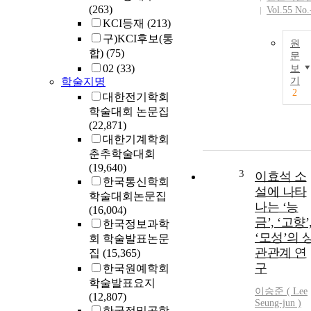
(263)
Vol.55 No.
KCI등재
(213)
구)KCI후보(통
원
합)
(75)
문
02
(33)
보
학술지명
기
2
대한전기학회
학술대회 논문집
(22,871)
대한기계학회
춘추학술대회
(19,640)
3
이효석 소
한국통신학회
설에 나타
학술대회논문집
나는 ‘능
(16,004)
금’, ‘고향’
한국정보과학
‘모성’의 
회 학술발표논문
관관계 연
집
(15,365)
구
한국원예학회
학술발표요지
이승준 (
Lee
(12,807)
Seung-jun )
한국정밀공학