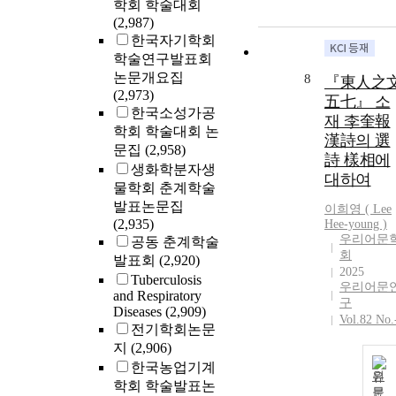
학회 학술대회
(2,987)
한국자기학회
학술연구발표회
논문개요집
8
『東人之
(2,973)
五七』 소
한국소성가공
재 李奎報
학회 학술대회 논
漢詩의 選
문집
(2,958)
詩 樣相에
생화학분자생
대하여
물학회 춘계학술
발표논문집
이희영 (
Lee
(2,935)
Hee-young )
우리어문
공동 춘계학술
회
발표회
(2,920)
2025
Tuberculosis
우리어문
and Respiratory
구
Diseases
(2,909)
Vol.82 No.
전기학회논문
지
(2,906)
한국농업기계
원
학회 학술발표논
문