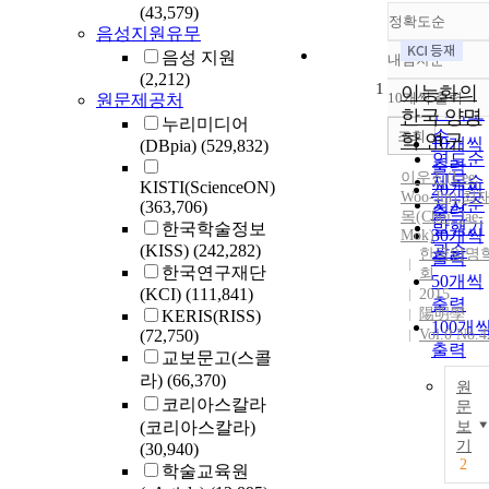
(43,579)
정확도순
음성지원유무
음성 지원
내림차순
정확도
(2,212)
1
순
이능화의
10개씩 출력
원문제공처
내림차
인기도
한국 양명
누리미디어
순
조회
학 연구
10개씩
(DBpia)
(529,832)
연도순
출력
이우진(
Lee
,
제목순
KISTI(ScienceON)
20개씩
Woo-Jin)
,
최
저자순
(363,706)
출력
목(Choi, Jae-
발행기
한국학술정보
30개씩
Mok)
(KISS)
(242,282)
관순
한국양명
출력
한국연구재단
회
50개씩
(KCI)
(111,841)
2015
출력
陽明學
KERIS(RISS)
100개
(72,750)
Vol.0 No.4
출력
교보문고(스콜
라)
(66,370)
원
코리아스칼라
문
(코리아스칼라)
보
기
(30,940)
2
학술교육원