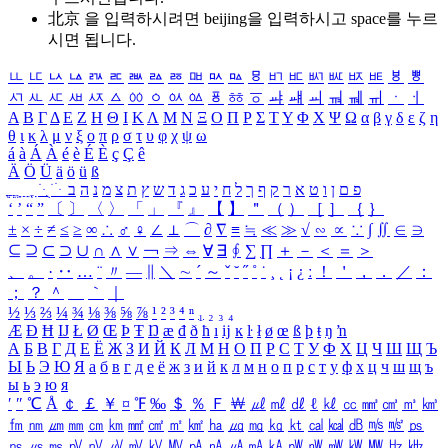
北京 을 입력하시려면
beijing
을 입력하시고 space를 누르
시면 됩니다.
ㅥ
ㅦ
ㅧ
ㅨ
ㅩ
ㅪ
ㅫ
ㅬ
ㅭ
ㅮ
ㅯ
ㅰ
ㅱ
ㅲ
ㅳ
ㅴ
ㅵ
ㅶ
ㅷ
ㅸ
ㅹ
ㅺ
ㅻ
ㅼ
ㅽ
ㅾ
ㅿ
ㆀ
ㆁ
ㆂ
ㆃ
ㆄ
ㆅ
ㆆ
ㆇ
ㆈ
ㆉ
ㆊ
ㆋ
ㆌ
ㆍ
ㆎ
Α
Β
Γ
Δ
Ε
Ζ
Η
Θ
Ι
Κ
Λ
Μ
Ν
Ξ
Ο
Π
Ρ
Σ
Τ
Υ
Φ
Χ
Ψ
Ω
α
β
γ
δ
ε
ζ
η
θ
ι
κ
λ
μ
ν
ξ
ο
π
ρ
σ
τ
υ
φ
χ
ψ
ω
á
à
Á
À
é
è
É
È
ç
Ç
ê
Ä
Ö
Ü
ä
ö
ü
ß
ְ
ֳ
ֲ
ֱ
ָ
ַ
ֵ
ֶ
ִ
ֹ
ּ
ֻ
ׂ
ׁ
ּ
ב
ה
נ
מ
צ
ת
ץ
ש
ד
ג
כ
ע
י
ח
ל
ך
ף
ק
ר
א
ט
ו
ן
ם
פ
‘
’
“
”
〔
〕
〈
〉
「
」
『
』
【
】
＂
（
）
［
］
｛
｝
±
×
÷
≠
≤
≥
∞
∴
♂
♀
∠
⊥
⌒
∂
∇
≡
≒
≪
≫
√
∽
∝
∵
∫
∬
∈
∋
⊆
⊇
⊂
⊃
∪
∩
∧
∨
￢
⇒
⇔
∀
∃
∮
∑
∏
＋
－
＜
＝
＞
、
。
·
‥
…
¨
〃
―
∥
＼
∼
´
～
ˇ
˘
˝
˚
˙
¸
˛
¡
¿
ː
！
＇
，
．
／
：
；
？
＾
＿
｀
｜
½
⅓
⅔
¼
¾
⅛
⅜
⅝
⅞
¹
²
³
⁴
ⁿ
₁
₂
₃
₄
Æ
Ð
Ħ
Ĳ
Ł
Ø
Œ
Þ
Ŧ
Ŋ
æ
đ
ð
ħ
ı
ĳ
ĸ
ŀ
ł
ø
œ
ß
þ
ŧ
ŋ
ŉ
А
Б
В
Г
Д
Е
Ё
Ж
З
И
Й
К
Л
М
Н
О
П
Р
С
Т
У
Ф
Х
Ц
Ч
Ш
Щ
Ъ
Ы
Ь
Э
Ю
Я
а
б
в
г
д
е
ё
ж
з
и
й
к
л
м
н
о
п
р
с
т
у
ф
х
ц
ч
ш
щ
ъ
ы
ь
э
ю
я
′
″
℃
Å
￠
￡
￥
¤
℉
‰
＄
％
Ｆ
￦
㎕
㎖
㎗
ℓ
㎘
㏄
㎣
㎤
㎥
㎦
㎙
㎚
㎛
㎜
㎝
㎞
㎟
㎠
㎡
㎢
㏊
㎍
㎎
㎏
㏏
㎈
㎉
㏈
㎧
㎨
㎰
㎱
㎲
㎳
㎴
㎵
㎶
㎷
㎸
㎹
㎀
㎁
㎂
㎃
㎄
㎺
㎻
㎽
㎾
㎿
㎐
㎑