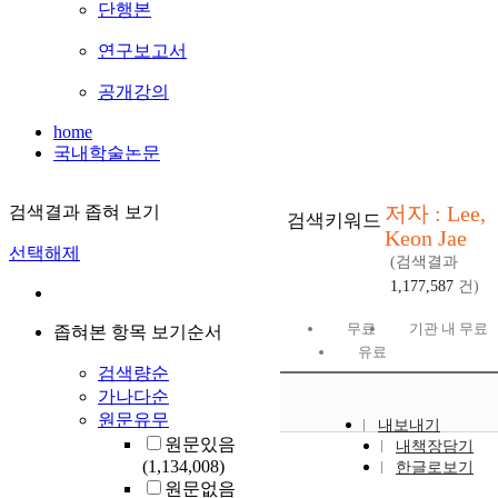
단행본
연구보고서
공개강의
home
국내학술논문
저자 : Lee,
검색결과 좁혀 보기
검색키워드
Keon Jae
선택해제
(검색결과
1,177,587
건)
무료
기관 내 무료
좁혀본 항목 보기순서
유료
검색량순
가나다순
원문유무
내보내기
원문있음
내책장담기
(1,134,008)
한글로보기
원문없음