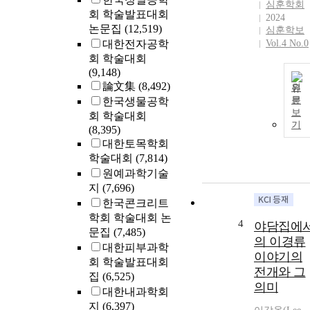
심훈학회
회 학술발표대회
2024
논문집
(12,519)
심훈학보
대한전자공학
Vol.4 No.0
회 학술대회
(9,148)
論文集
(8,492)
원
문
한국생물공학
보
회 학술대회
기
(8,395)
대한토목학회
학술대회
(7,814)
원예과학기술
지
(7,696)
한국콘크리트
학회 학술대회 논
4
야담집에
문집
(7,485)
의 이경류
대한피부과학
이야기의
회 학술발표대회
전개와 그
집
(6,525)
의미
대한내과학회
지
(6,397)