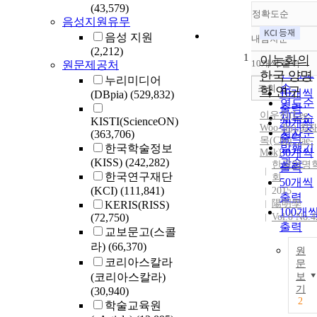
(43,579)
정확도순
음성지원유무
음성 지원
내림차순
정확도
(2,212)
1
순
이능화의
10개씩 출력
원문제공처
내림차
인기도
한국 양명
누리미디어
순
조회
학 연구
10개씩
(DBpia)
(529,832)
연도순
출력
이우진(
Lee
,
제목순
KISTI(ScienceON)
20개씩
Woo-Jin)
,
최
저자순
(363,706)
출력
목(Choi, Jae-
발행기
한국학술정보
30개씩
Mok)
(KISS)
(242,282)
관순
한국양명
출력
한국연구재단
회
50개씩
(KCI)
(111,841)
2015
출력
陽明學
KERIS(RISS)
100개
(72,750)
Vol.0 No.4
출력
교보문고(스콜
라)
(66,370)
원
코리아스칼라
문
(코리아스칼라)
보
기
(30,940)
2
학술교육원