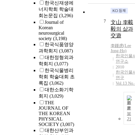
한국신재생에
너지학회 학술대
회논문집
(3,296)
7
文山 李載
Journal of
Korean
毅의 삶과
neurosurgical
交遊
society
(3,198)
한국식품영양
李鍾虎(
Lee
과학회지
(3,087)
Jong-Ho)
한국인물
대한정형외과
연구소
학회지
(3,077)
2010
한국식물병리
한국인물
학회 학술대회 초
연구
록집
(3,062)
Vol.13 No.
대한소화기학
회지
(3,029)
THE
원
JOURNAL OF
문
THE KOREAN
보
PHYSICAL
기
SOCIETY
(3,007)
대한산부인과