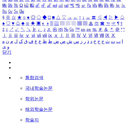
㎒
㎓
㎔
Ω
㏀
㏁
㎊
㎋
㎌
㏖
㏅
㎭
㎮
㎯
㏛
㎩
㎪
㎫
㎬
㏝
㏐
㏓
㏃
㏉
㏜
㏆
§
※
☆
★
○
●
◎
◇
◆
□
■
△
▽
→
←
↑
↓
↔
〓
◁
◀
▷
▶
♤
♠
♡
♥
♧
♣
⊙
◈
▣
◐
◑
▒
▤
▥
▨
▧
▦
▩
♨
☏
☎
☜
☞
¶
†
‡
↕
↗
↙
↖
↘
♭
♩
♪
♬
㉿
㈜
№
㏇
™
㏂
㏘
℡
＃
＆
＊
＠
ª
º
ⅰ
ⅱ
ⅲ
ⅳ
ⅴ
ⅵ
ⅶ
ⅷ
ⅸ
ⅹ
Ⅰ
Ⅱ
Ⅲ
Ⅳ
Ⅴ
Ⅵ
Ⅶ
Ⅷ
Ⅸ
Ⅹ
ا
ب
ت
ث
ج
ح
خ
د
ذ
ر
ز
س
ش
ص
ض
ط
ظ
ع
غ
ف
ق
ک
ل
م
ن
ه
و
ی
닫기
통합검색
국내학술논문
학위논문
해외학술논문
학술지