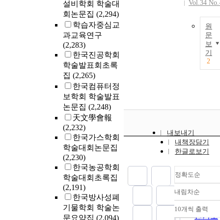
Vol.34 No.
설비학회 학술대
회논문집
(2,294)
학습자중심교
원
과교육연구
문
보
(2,283)
기
한국진공학회
2
학술발표회초록
집
(2,265)
한국컴퓨터정
보학회 학술발표
논문집
(2,248)
天文學會報
(2,232)
내보내기
한국가스학회
내책장담기
학술대회논문집
한글로보기
(2,230)
한국농공학회
정확도순
학술대회초록집
(2,191)
내림차순
정확도
한국방사성폐
순
기물학회 학술논
10개씩 출력
내림차
인기도
문요약집
(2,094)