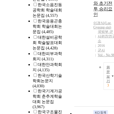
와 초기전
한국소음진동
투 승리요
공학회 학술대회
인
논문집
(4,557)
한국응용곤충
이경식(
Lee
,
학회 학술대회논
Gyeong-sig)
문집
(4,485)
국방부 군
사편찬연
대한설비공학
소
회 학술발표대회
2016
논문집
(4,428)
군사
대한피부과학
Vol.- No.9
회지
(4,311)
대한안과학회
원
지
(4,135)
문
한국산학기술
보
학회논문지
기
3
(4,030)
한국기계가공
학회 춘추계학술
대회 논문집
(3,967)
한국구조물진