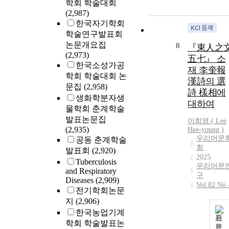
학회 학술대회
(2,987)
한국자기학회
학술연구발표회
논문개요집
8
『東人之
(2,973)
五七』 소
한국소성가공
재 李奎報
학회 학술대회 논
漢詩의 選
문집
(2,958)
詩 樣相에
생화학분자생
대하여
물학회 춘계학술
발표논문집
이희영 (
Lee
(2,935)
Hee-young )
우리어문
공동 춘계학술
회
발표회
(2,920)
2025
Tuberculosis
우리어문
and Respiratory
구
Diseases
(2,909)
Vol.82 No.
전기학회논문
지
(2,906)
한국농업기계
원
학회 학술발표논
문