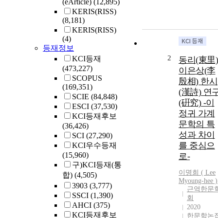
(eArticle)
(12,895)
KERIS(RISS)
(8,181)
KERIS(RISS)
(4)
등재정보
2
KCI등재
동리(東里)
(473,227)
이은상(李
SCOPUS
殷相) 한시
(169,351)
(漢詩) 연
SCIE
(84,848)
(硏究) -이
ESCI
(37,530)
정귀 가계
KCI등재후보
문학의 특
(36,426)
성과 차이
SCI
(27,290)
를 중심으
KCI우수등재
(15,960)
로-
구)KCI등재(통
이명희 (
Lee
합)
(4,505)
Myoung-hee )
3903
(3,777)
근역한문
SSCI
(1,390)
회
AHCI
(375)
2020
KCI등재후보
한문학논