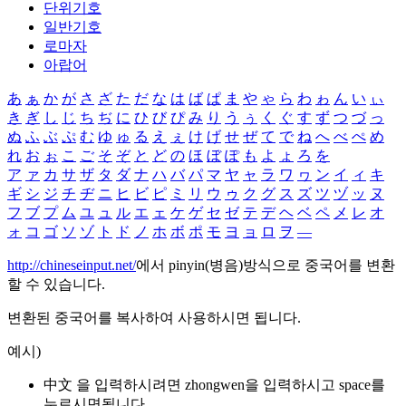
단위기호
일반기호
로마자
아랍어
あ
ぁ
か
が
さ
ざ
た
だ
な
は
ば
ぱ
ま
や
ゃ
ら
わ
ゎ
ん
い
ぃ
き
ぎ
し
じ
ち
ぢ
に
ひ
び
ぴ
み
り
う
ぅ
く
ぐ
す
ず
つ
づ
っ
ぬ
ふ
ぶ
ぷ
む
ゆ
ゅ
る
え
ぇ
け
げ
せ
ぜ
て
で
ね
へ
べ
ぺ
め
れ
お
ぉ
こ
ご
そ
ぞ
と
ど
の
ほ
ぼ
ぽ
も
よ
ょ
ろ
を
ア
ァ
カ
サ
ザ
タ
ダ
ナ
ハ
バ
パ
マ
ヤ
ャ
ラ
ワ
ヮ
ン
イ
ィ
キ
ギ
シ
ジ
チ
ヂ
ニ
ヒ
ビ
ピ
ミ
リ
ウ
ゥ
ク
グ
ス
ズ
ツ
ヅ
ッ
ヌ
フ
ブ
プ
ム
ユ
ュ
ル
エ
ェ
ケ
ゲ
セ
ゼ
テ
デ
ヘ
ベ
ペ
メ
レ
オ
ォ
コ
ゴ
ソ
ゾ
ト
ド
ノ
ホ
ボ
ポ
モ
ヨ
ョ
ロ
ヲ
―
http://chineseinput.net/
에서 pinyin(병음)방식으로 중국어를 변환
할 수 있습니다.
변환된 중국어를 복사하여 사용하시면 됩니다.
예시)
中文 을 입력하시려면
zhongwen
을 입력하시고 space를
누르시면됩니다.