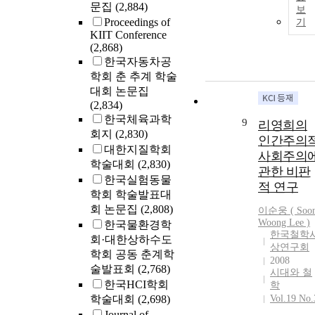
문집
(2,884)
보
Proceedings of
기
KIIT Conference
(2,868)
한국자동차공
학회 춘 추계 학술
대회 논문집
(2,834)
한국체육과학
9
리영희의
회지
(2,830)
인간주의
대한지질학회
사회주의
학술대회
(2,830)
관한 비판
한국실험동물
적 연구
학회 학술발표대
회 논문집
(2,808)
이순웅 ( Soo
Woong
Lee
)
한국물환경학
한국철학
회·대한상하수도
상연구회
학회 공동 춘계학
2008
술발표회
(2,768)
시대와 철
한국HCI학회
학
학술대회
(2,698)
Vol.19 No.
Journal of