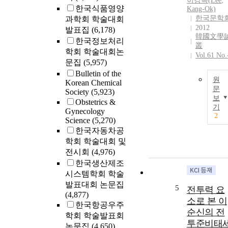
이강옥(
Lee
,
한국식품영양
Kang-Ok)
한국문학
과학회 학술대회
2012
발표집
(6,178)
韓國文學
한국정보처리
叢
학회 학술대회논
Vol.61 No.
문집
(5,957)
Bulletin of the
원
Korean Chemical
문
Society
(5,923)
보
Obstetrics &
기
Gynecology
2
Science
(5,270)
한국자동차공
학회 학술대회 및
전시회
(4,976)
한국생산제조
시스템학회 학술
발표대회 논문집
5
전투력 요
(4,877)
소로 본 이
한국항공우주
순신의 전
학회 학술발표회
투준비태
논문집
(4,650)