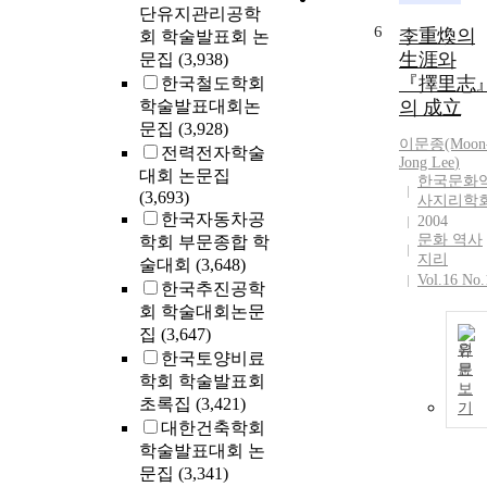
단유지관리공학
6
李重煥의
회 학술발표회 논
生涯와
문집
(3,938)
『擇里志
한국철도학회
학술발표대회논
의 成立
문집
(3,928)
이문종(Moon
전력전자학술
Jong
Lee
)
대회 논문집
한국문화
(3,693)
사지리학
한국자동차공
2004
문화 역사
학회 부문종합 학
지리
술대회
(3,648)
Vol.16 No.
한국추진공학
회 학술대회논문
집
(3,647)
원
한국토양비료
문
학회 학술발표회
보
초록집
(3,421)
기
대한건축학회
학술발표대회 논
문집
(3,341)