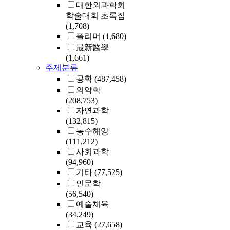
대한외과학회
학술대회 초록집
(1,708)
폴리머
(1,680)
最新醫學
(1,661)
주제분류
공학
(487,458)
의약학
(208,753)
자연과학
(132,815)
농수해양
(111,212)
사회과학
(94,960)
기타
(77,525)
인문학
(56,540)
예술체육
(34,249)
교육
(27,658)