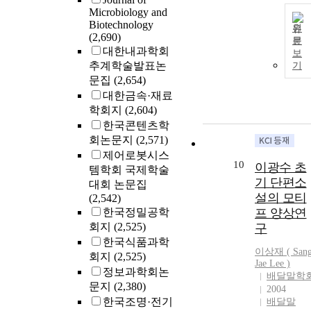
Microbiology and
Biotechnology
원
(2,690)
문
대한내과학회
보
추계학술발표논
기
문집
(2,654)
대한금속·재료
학회지
(2,604)
한국콘텐츠학
회논문지
(2,571)
제어로봇시스
10
이광수 초
템학회 국제학술
기 단편소
대회 논문집
설의 모티
(2,542)
한국정밀공학
프 양상연
회지
(2,525)
구
한국식품과학
이상재 ( San
회지
(2,525)
Jae
Lee
)
정보과학회논
배달말학
문지
(2,380)
2004
한국조명·전기
배달말