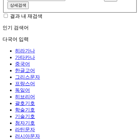
상세검색
결과 내 재검색
인기 검색어
다국어 입력
히라가나
가타카나
중국어
한글고어
그리스문자
프랑스어
독일어
히브리어
괄호기호
학술기호
기술기호
첨자기호
라틴문자
러시아문자