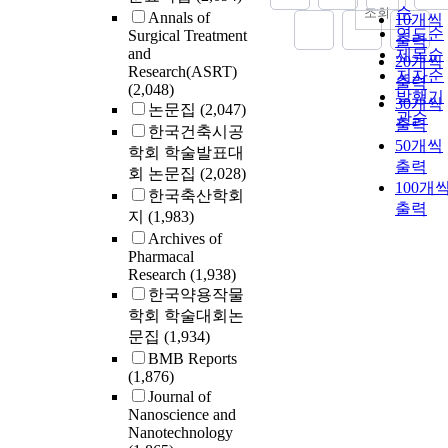
순
조회
Annals of
10개씩
연도순
Surgical Treatment
출력
and
제목순
20개씩
Research(ASRT)
저자순
출력
(2,048)
발행기
30개씩
논문집
(2,047)
관순
출력
한국건축시공
50개씩
학회 학술발표대
출력
회 논문집
(2,028)
100개
한국축산학회
출력
지
(1,983)
Archives of
Pharmacal
Research
(1,938)
한국약용작물
학회 학술대회논
문집
(1,934)
BMB Reports
(1,876)
Journal of
Nanoscience and
Nanotechnology