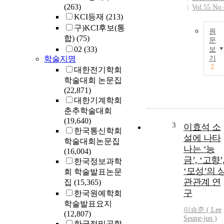
(263)
Vol.55 No.
KCI등재
(213)
구)KCI후보(통
원
합)
(75)
문
02
(33)
보
학술지명
기
2
대한전기학회
학술대회 논문집
(22,871)
대한기계학회
춘추학술대회
(19,640)
3
이효석 소
한국통신학회
설에 나타
학술대회논문집
나는 ‘능
(16,004)
금’, ‘고향’
한국정보과학
‘모성’의 
회 학술발표논문
관관계 연
집
(15,365)
구
한국원예학회
학술발표요지
이승준 (
Lee
(12,807)
Seung-jun )
한국정밀공학