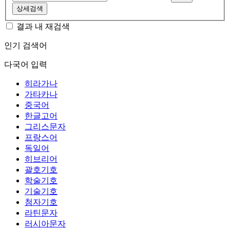
상세검색
결과 내 재검색
인기 검색어
다국어 입력
히라가나
가타카나
중국어
한글고어
그리스문자
프랑스어
독일어
히브리어
괄호기호
학술기호
기술기호
첨자기호
라틴문자
러시아문자