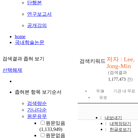
단행본
연구보고서
공개강의
home
국내학술논문
저자 : Lee,
검색결과 좁혀 보기
검색키워드
Jong-Min
선택해제
(검색결과
1,177,473
건)
무료
기관 내 무료
좁혀본 항목 보기순서
유료
검색량순
가나다순
원문유무
내보내기
원문있음
내책장담기
(1,133,949)
한글로보기
원문없음