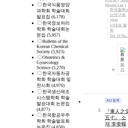
이순웅 ( Soo
한국식품영양
Woong
Lee
)
한국철학
과학회 학술대회
상연구회
발표집
(6,178)
2008
한국정보처리
시대와 철
학회 학술대회논
학
문집
(5,957)
Vol.19 No.
Bulletin of the
Korean Chemical
Society
(5,923)
원
Obstetrics &
문
Gynecology
보
Science
(5,270)
기
한국자동차공
학회 학술대회 및
전시회
(4,976)
한국생산제조
시스템학회 학술
발표대회 논문집
(4,877)
5
『東人之
한국항공우주
五七』 소
학회 학술발표회
재 李奎報
논문집
(4,650)