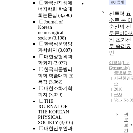
한국신재생에
너지학회 학술대
7
전투력 요
회논문집
(3,296)
소로 본 이
Journal of
순신의 전
Korean
neurosurgical
투준비태
society
(3,198)
와 초기전
한국식품영양
투 승리요
과학회지
(3,087)
인
대한정형외과
학회지
(3,077)
이경식(
Lee
,
Gyeong-sig)
한국식물병리
국방부 군
학회 학술대회 초
사편찬연
록집
(3,062)
소
대한소화기학
2016
회지
(3,029)
군사
Vol.- No.9
THE
JOURNAL OF
THE KOREAN
원
PHYSICAL
문
SOCIETY
(3,016)
보
대한산부인과
기