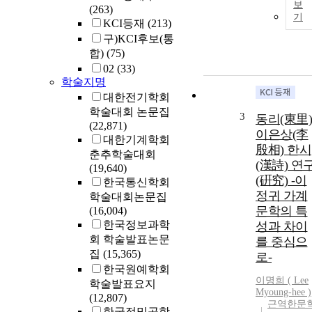
보
(263)
기
KCI등재
(213)
구)KCI후보(통
합)
(75)
02
(33)
학술지명
대한전기학회
학술대회 논문집
3
동리(東里)
(22,871)
이은상(李
대한기계학회
殷相) 한시
춘추학술대회
(漢詩) 연
(19,640)
(硏究) -이
한국통신학회
정귀 가계
학술대회논문집
문학의 특
(16,004)
한국정보과학
성과 차이
회 학술발표논문
를 중심으
집
(15,365)
로-
한국원예학회
이명희 (
Lee
학술발표요지
Myoung-hee )
(12,807)
근역한문
한국정밀공학