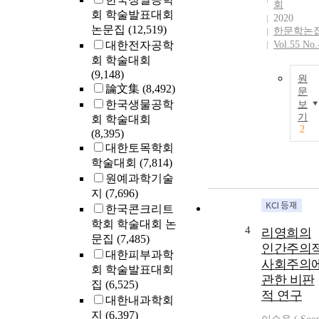
회
회 학술발표대회
2020
논문집
(12,519)
한문학논
대한전자공학
Vol.55 No.
회 학술대회
(9,148)
원
論文集
(8,492)
문
한국생물공학
보
기
회 학술대회
2
(8,395)
대한토목학회
학술대회
(7,814)
원예과학기술
지
(7,696)
한국콘크리트
학회 학술대회 논
4
리영희의
문집
(7,485)
인간주의
대한피부과학
사회주의
회 학술발표대회
관한 비판
집
(6,525)
적 연구
대한내과학회
지
(6,397)