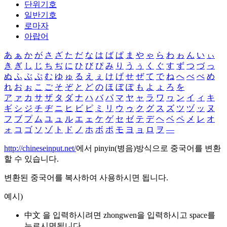
단위기호
일반기호
로마자
아랍어
あ
ぁ
か
が
さ
ざ
た
だ
な
は
ば
ぱ
ま
や
ゃ
ら
わ
ゎ
ん
い
ぃ
き
ぎ
し
じ
ち
ぢ
に
ひ
び
ぴ
み
り
う
ぅ
く
ぐ
す
ず
つ
づ
っ
ぬ
ふ
ぶ
ぷ
む
ゆ
ゅ
る
え
ぇ
け
げ
せ
ぜ
て
で
ね
へ
べ
ぺ
め
れ
お
ぉ
こ
ご
そ
ぞ
と
ど
の
ほ
ぼ
ぽ
も
よ
ょ
ろ
を
ア
ァ
カ
サ
ザ
タ
ダ
ナ
ハ
バ
パ
マ
ヤ
ャ
ラ
ワ
ヮ
ン
イ
ィ
キ
ギ
シ
ジ
チ
ヂ
ニ
ヒ
ビ
ピ
ミ
リ
ウ
ゥ
ク
グ
ス
ズ
ツ
ヅ
ッ
ヌ
フ
ブ
プ
ム
ユ
ュ
ル
エ
ェ
ケ
ゲ
セ
ゼ
テ
デ
ヘ
ベ
ペ
メ
レ
オ
ォ
コ
ゴ
ソ
ゾ
ト
ド
ノ
ホ
ボ
ポ
モ
ヨ
ョ
ロ
ヲ
―
http://chineseinput.net/
에서 pinyin(병음)방식으로 중국어를 변환
할 수 있습니다.
변환된 중국어를 복사하여 사용하시면 됩니다.
예시)
中文 을 입력하시려면
zhongwen
을 입력하시고 space를
누르시면됩니다.