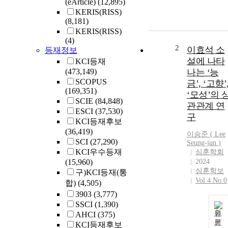
(eArticle)
(12,895)
KERIS(RISS)
(8,181)
KERIS(RISS)
(4)
2
이효석 소
등재정보
설에 나타
KCI등재
(473,149)
나는 ‘능
SCOPUS
금’, ‘고향’
(169,351)
‘모성’의 
SCIE
(84,848)
관관계 연
ESCI
(37,530)
구
KCI등재후보
(36,419)
이승준 (
Lee
SCI
(27,290)
Seung-jun )
KCI우수등재
심훈학회
(15,960)
2024
심훈학보
구)KCI등재(통
Vol.4 No.0
합)
(4,505)
3903
(3,777)
SSCI
(1,390)
원
AHCI
(375)
문
KCI등재후보