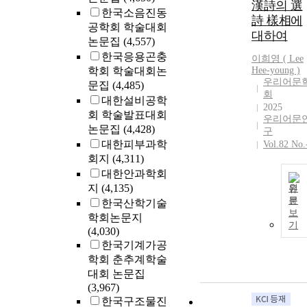
漢詩의 選
한국소음진동
詩 樣相에
공학회 학술대회
대하여
논문집
(4,557)
한국응용곤충
이희영 (
Lee
학회 학술대회논
Hee-young )
우리어문
문집
(4,485)
회
대한설비공학
2025
회 학술발표대회
우리어문
논문집
(4,428)
구
대한피부과학
Vol.82 No.
회지
(4,311)
대한안과학회
지
(4,135)
원
문
한국산학기술
보
학회논문지
기
(4,030)
한국기계가공
학회 춘추계학술
대회 논문집
(3,967)
한국구조물진