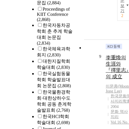
문
문집
(2,884)
보
Proceedings of
기
KIIT Conference
2
(2,868)
한국자동차공
학회 춘 추계 학술
대회 논문집
(2,834)
한국체육과학
회지
(2,830)
9
李重煥의
대한지질학회
生涯와
학술대회
(2,830)
『擇里志
한국실험동물
의 成立
학회 학술발표대
회 논문집
(2,808)
이문종(Moon
Jong
Lee
)
한국물환경학
한국문화
회·대한상하수도
사지리학
학회 공동 춘계학
2004
술발표회
(2,768)
문화 역사
한국HCI학회
지리
학술대회
(2,698)
Vol.16 No.
Journal of