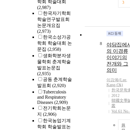
학회 학술대회
3
(2,987)
한국자기학회
학술연구발표회
논문개요집
(2,973)
한국소성가공
학회 학술대회 논
8
야담집에
문집
(2,958)
의 이경류
생화학분자생
이야기의
물학회 춘계학술
전개와 그
발표논문집
의미
(2,935)
공동 춘계학술
이강옥(
Lee
,
Kang-Ok)
발표회
(2,920)
한국문학
Tuberculosis
2012
and Respiratory
韓國文學
Diseases
(2,909)
叢
전기학회논문
Vol.61 No.
지
(2,906)
한국농업기계
원
학회 학술발표논