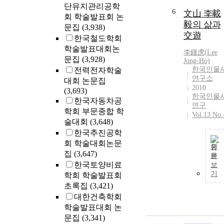
단유지관리공학
6
文山 李載
회 학술발표회 논
毅의 삶과
문집
(3,938)
交遊
한국철도학회
학술발표대회논
李鍾虎(
Lee
문집
(3,928)
Jong-Ho)
한국인물
전력전자학술
연구소
대회 논문집
2010
(3,693)
한국인물
한국자동차공
연구
학회 부문종합 학
Vol.13 No.
술대회
(3,648)
한국추진공학
회 학술대회논문
원
집
(3,647)
문
한국토양비료
보
기
학회 학술발표회
초록집
(3,421)
대한건축학회
학술발표대회 논
문집
(3,341)