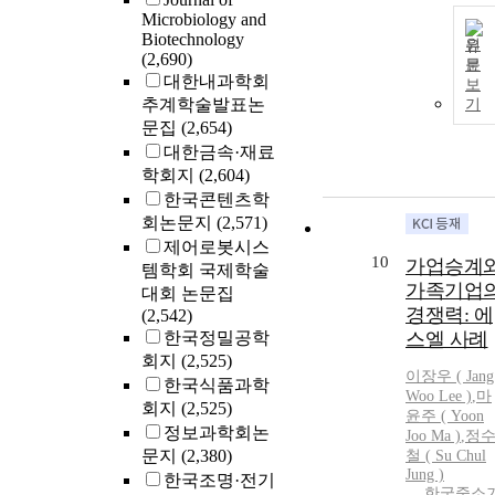
Microbiology and
Biotechnology
원
(2,690)
문
대한내과학회
보
추계학술발표논
기
문집
(2,654)
대한금속·재료
학회지
(2,604)
한국콘텐츠학
회논문지
(2,571)
제어로봇시스
10
가업승계
템학회 국제학술
가족기업
대회 논문집
경쟁력: 에
(2,542)
한국정밀공학
스엘 사례
회지
(2,525)
이장우 ( Jang
한국식품과학
Woo
Lee
)
,
마
회지
(2,525)
윤주 ( Yoon
정보과학회논
Joo Ma )
,
정
문지
(2,380)
철 ( Su Chul
Jung )
한국조명·전기
한국중소