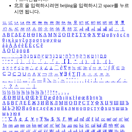
北京 을 입력하시려면
beijing
을 입력하시고 space를 누르
시면 됩니다.
ㅥ
ㅦ
ㅧ
ㅨ
ㅩ
ㅪ
ㅫ
ㅬ
ㅭ
ㅮ
ㅯ
ㅰ
ㅱ
ㅲ
ㅳ
ㅴ
ㅵ
ㅶ
ㅷ
ㅸ
ㅹ
ㅺ
ㅻ
ㅼ
ㅽ
ㅾ
ㅿ
ㆀ
ㆁ
ㆂ
ㆃ
ㆄ
ㆅ
ㆆ
ㆇ
ㆈ
ㆉ
ㆊ
ㆋ
ㆌ
ㆍ
ㆎ
Α
Β
Γ
Δ
Ε
Ζ
Η
Θ
Ι
Κ
Λ
Μ
Ν
Ξ
Ο
Π
Ρ
Σ
Τ
Υ
Φ
Χ
Ψ
Ω
α
β
γ
δ
ε
ζ
η
θ
ι
κ
λ
μ
ν
ξ
ο
π
ρ
σ
τ
υ
φ
χ
ψ
ω
á
à
Á
À
é
è
É
È
ç
Ç
ê
Ä
Ö
Ü
ä
ö
ü
ß
ְ
ֳ
ֲ
ֱ
ָ
ַ
ֵ
ֶ
ִ
ֹ
ּ
ֻ
ׂ
ׁ
ּ
ב
ה
נ
מ
צ
ת
ץ
ש
ד
ג
כ
ע
י
ח
ל
ך
ף
ק
ר
א
ט
ו
ן
ם
פ
‘
’
“
”
〔
〕
〈
〉
「
」
『
』
【
】
＂
（
）
［
］
｛
｝
±
×
÷
≠
≤
≥
∞
∴
♂
♀
∠
⊥
⌒
∂
∇
≡
≒
≪
≫
√
∽
∝
∵
∫
∬
∈
∋
⊆
⊇
⊂
⊃
∪
∩
∧
∨
￢
⇒
⇔
∀
∃
∮
∑
∏
＋
－
＜
＝
＞
、
。
·
‥
…
¨
〃
―
∥
＼
∼
´
～
ˇ
˘
˝
˚
˙
¸
˛
¡
¿
ː
！
＇
，
．
／
：
；
？
＾
＿
｀
｜
½
⅓
⅔
¼
¾
⅛
⅜
⅝
⅞
¹
²
³
⁴
ⁿ
₁
₂
₃
₄
Æ
Ð
Ħ
Ĳ
Ł
Ø
Œ
Þ
Ŧ
Ŋ
æ
đ
ð
ħ
ı
ĳ
ĸ
ŀ
ł
ø
œ
ß
þ
ŧ
ŋ
ŉ
А
Б
В
Г
Д
Е
Ё
Ж
З
И
Й
К
Л
М
Н
О
П
Р
С
Т
У
Ф
Х
Ц
Ч
Ш
Щ
Ъ
Ы
Ь
Э
Ю
Я
а
б
в
г
д
е
ё
ж
з
и
й
к
л
м
н
о
п
р
с
т
у
ф
х
ц
ч
ш
щ
ъ
ы
ь
э
ю
я
′
″
℃
Å
￠
￡
￥
¤
℉
‰
＄
％
Ｆ
￦
㎕
㎖
㎗
ℓ
㎘
㏄
㎣
㎤
㎥
㎦
㎙
㎚
㎛
㎜
㎝
㎞
㎟
㎠
㎡
㎢
㏊
㎍
㎎
㎏
㏏
㎈
㎉
㏈
㎧
㎨
㎰
㎱
㎲
㎳
㎴
㎵
㎶
㎷
㎸
㎹
㎀
㎁
㎂
㎃
㎄
㎺
㎻
㎽
㎾
㎿
㎐
㎑