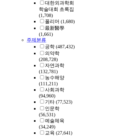
대한외과학회
학술대회 초록집
(1,708)
폴리머
(1,680)
最新醫學
(1,661)
주제분류
공학
(487,432)
의약학
(208,728)
자연과학
(132,781)
농수해양
(111,211)
사회과학
(94,960)
기타
(77,523)
인문학
(56,531)
예술체육
(34,249)
교육
(27,641)