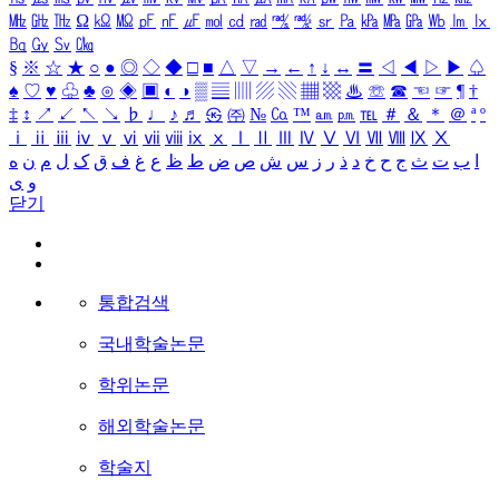
㎒
㎓
㎔
Ω
㏀
㏁
㎊
㎋
㎌
㏖
㏅
㎭
㎮
㎯
㏛
㎩
㎪
㎫
㎬
㏝
㏐
㏓
㏃
㏉
㏜
㏆
§
※
☆
★
○
●
◎
◇
◆
□
■
△
▽
→
←
↑
↓
↔
〓
◁
◀
▷
▶
♤
♠
♡
♥
♧
♣
⊙
◈
▣
◐
◑
▒
▤
▥
▨
▧
▦
▩
♨
☏
☎
☜
☞
¶
†
‡
↕
↗
↙
↖
↘
♭
♩
♪
♬
㉿
㈜
№
㏇
™
㏂
㏘
℡
＃
＆
＊
＠
ª
º
ⅰ
ⅱ
ⅲ
ⅳ
ⅴ
ⅵ
ⅶ
ⅷ
ⅸ
ⅹ
Ⅰ
Ⅱ
Ⅲ
Ⅳ
Ⅴ
Ⅵ
Ⅶ
Ⅷ
Ⅸ
Ⅹ
ا
ب
ت
ث
ج
ح
خ
د
ذ
ر
ز
س
ش
ص
ض
ط
ظ
ع
غ
ف
ق
ک
ل
م
ن
ه
و
ی
닫기
통합검색
국내학술논문
학위논문
해외학술논문
학술지