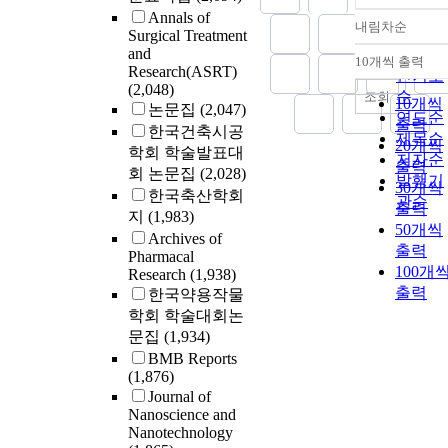
Annals of
내림차순
정확도
Surgical Treatment
and
순
10개씩 출력
내림차
Research(ASRT)
인기도
(2,048)
순
조회
10개씩
논문집
(2,047)
연도순
출력
한국건축시공
제목순
20개씩
학회 학술발표대
저자순
출력
회 논문집
(2,028)
발행기
30개씩
한국축산학회
관순
출력
지
(1,983)
50개씩
Archives of
출력
Pharmacal
100개
Research
(1,938)
출력
한국약용작물
학회 학술대회논
문집
(1,934)
BMB Reports
(1,876)
Journal of
Nanoscience and
Nanotechnology