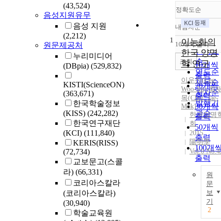
(43,524)
정확도순
음성지원유무
음성 지원
내림차순
정확도
(2,212)
1
순
이능화의
10개씩 출력
원문제공처
내림차
인기도
한국 양명
누리미디어
순
조회
학 연구
10개씩
(DBpia)
(529,832)
연도순
출력
이우진(
Lee
,
제목순
KISTI(ScienceON)
20개씩
Woo-Jin)
,
최
저자순
(363,671)
출력
목(Choi, Jae-
발행기
한국학술정보
30개씩
Mok)
(KISS)
(242,282)
관순
한국양명
출력
한국연구재단
회
50개씩
(KCI)
(111,840)
2015
출력
陽明學
KERIS(RISS)
100개
(72,734)
Vol.0 No.4
출력
교보문고(스콜
라)
(66,331)
원
코리아스칼라
문
(코리아스칼라)
보
기
(30,940)
2
학술교육원