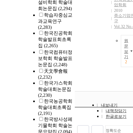
설비학회 학술대
업학회
회논문집
(2,294)
2010
학습자중심교
중소기업
과교육연구
구
Vol.32 No.
(2,283)
한국진공학회
학술발표회초록
원
집
(2,265)
문
보
한국컴퓨터정
기
보학회 학술발표
2
논문집
(2,248)
天文學會報
(2,232)
한국가스학회
학술대회논문집
(2,230)
한국농공학회
내보내기
학술대회초록집
내책장담기
(2,191)
한글로보기
한국방사성폐
기물학회 학술논
정확도순
문요약집
(2,094)