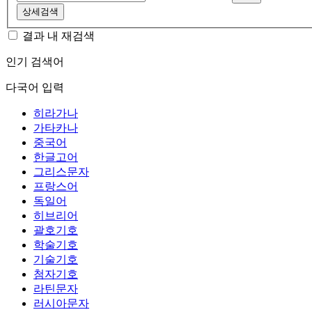
상세검색
결과 내 재검색
인기 검색어
다국어 입력
히라가나
가타카나
중국어
한글고어
그리스문자
프랑스어
독일어
히브리어
괄호기호
학술기호
기술기호
첨자기호
라틴문자
러시아문자