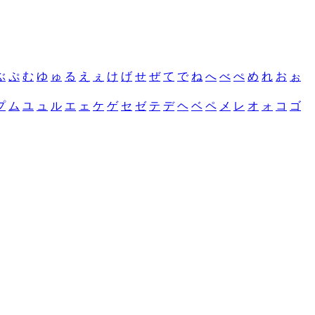
ぶ
ぷ
む
ゆ
ゅ
る
え
ぇ
け
げ
せ
ぜ
て
で
ね
へ
べ
ぺ
め
れ
お
ぉ
プ
ム
ユ
ュ
ル
エ
ェ
ケ
ゲ
セ
ゼ
テ
デ
ヘ
ベ
ペ
メ
レ
オ
ォ
コ
ゴ