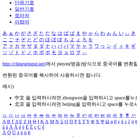
단위기호
일반기호
로마자
아랍어
あ
ぁ
か
が
さ
ざ
た
だ
な
は
ば
ぱ
ま
や
ゃ
ら
わ
ゎ
ん
い
ぃ
き
こ
ご
そ
ぞ
と
ど
の
ほ
ぼ
ぽ
も
よ
ょ
ろ
を
ア
ァ
カ
サ
ザ
タ
ダ
ナ
ハ
バ
パ
マ
ヤ
ャ
ラ
ワ
ヮ
ン
イ
ィ
キ
ギ
ソ
ゾ
ト
ド
ノ
ホ
ボ
ポ
モ
ヨ
ョ
ロ
ヲ
―
http://chineseinput.net/
에서 pinyin(병음)방식으로 중국어를 변환
변환된 중국어를 복사하여 사용하시면 됩니다.
예시)
中文 을 입력하시려면
zhongwen
을 입력하시고 space를
北京 을 입력하시려면
beijing
을 입력하시고 space를 누르
ㅥ
ㅦ
ㅧ
ㅨ
ㅩ
ㅪ
ㅫ
ㅬ
ㅭ
ㅮ
ㅯ
ㅰ
ㅱ
ㅲ
ㅳ
ㅴ
ㅵ
ㅶ
ㅷ
ㅸ
ㅹ
ㅺ
Α
Β
Γ
Δ
Ε
Ζ
Η
Θ
Ι
Κ
Λ
Μ
Ν
Ξ
Ο
Π
Ρ
Σ
Τ
Υ
Φ
Χ
Ψ
Ω
α
β
γ
δ
ε
ζ
η
á
à
Á
À
é
è
É
È
ç
Ç
ê
Ä
Ö
Ü
ä
ö
ü
ß