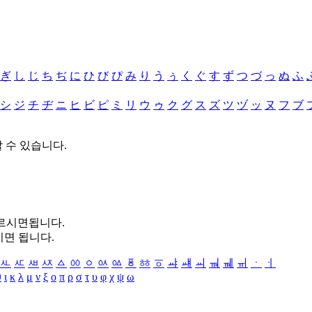
ぎ
し
じ
ち
ぢ
に
ひ
び
ぴ
み
り
う
ぅ
く
ぐ
す
ず
つ
づ
っ
ぬ
ふ
シ
ジ
チ
ヂ
ニ
ヒ
ビ
ピ
ミ
リ
ウ
ゥ
ク
グ
ス
ズ
ツ
ヅ
ッ
ヌ
フ
ブ
할 수 있습니다.
누르시면됩니다.
시면 됩니다.
ㅻ
ㅼ
ㅽ
ㅾ
ㅿ
ㆀ
ㆁ
ㆂ
ㆃ
ㆄ
ㆅ
ㆆ
ㆇ
ㆈ
ㆉ
ㆊ
ㆋ
ㆌ
ㆍ
ㆎ
θ
ι
κ
λ
μ
ν
ξ
ο
π
ρ
σ
τ
υ
φ
χ
ψ
ω