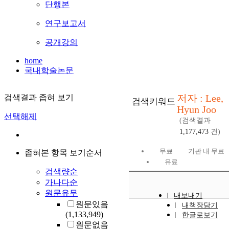
단행본
연구보고서
공개강의
home
국내학술논문
저자 : Lee,
검색결과 좁혀 보기
검색키워드
Hyun Joo
선택해제
(검색결과
1,177,473
건)
무료
기관 내 무료
좁혀본 항목 보기순서
유료
검색량순
가나다순
원문유무
내보내기
원문있음
내책장담기
(1,133,949)
한글로보기
원문없음