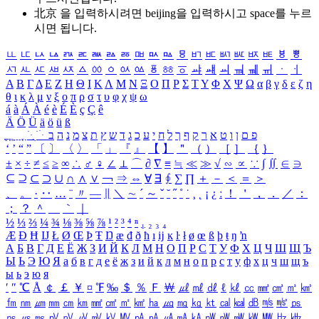
北京 을 입력하시려면
beijing
을 입력하시고 space를 누르
시면 됩니다.
ㅥ
ㅦ
ㅧ
ㅨ
ㅩ
ㅪ
ㅫ
ㅬ
ㅭ
ㅮ
ㅯ
ㅰ
ㅱ
ㅲ
ㅳ
ㅴ
ㅵ
ㅶ
ㅷ
ㅸ
ㅹ
ㅺ
ㅻ
ㅼ
ㅽ
ㅾ
ㅿ
ㆀ
ㆁ
ㆂ
ㆃ
ㆄ
ㆅ
ㆆ
ㆇ
ㆈ
ㆉ
ㆊ
ㆋ
ㆌ
ㆍ
ㆎ
Α
Β
Γ
Δ
Ε
Ζ
Η
Θ
Ι
Κ
Λ
Μ
Ν
Ξ
Ο
Π
Ρ
Σ
Τ
Υ
Φ
Χ
Ψ
Ω
α
β
γ
δ
ε
ζ
η
θ
ι
κ
λ
μ
ν
ξ
ο
π
ρ
σ
τ
υ
φ
χ
ψ
ω
á
à
Á
À
é
è
É
È
ç
Ç
ê
Ä
Ö
Ü
ä
ö
ü
ß
ְ
ֳ
ֲ
ֱ
ָ
ַ
ֵ
ֶ
ִ
ֹ
ּ
ֻ
ׂ
ׁ
ּ
ב
ה
נ
מ
צ
ת
ץ
ש
ד
ג
כ
ע
י
ח
ל
ך
ף
ק
ר
א
ט
ו
ן
ם
פ
‘
’
“
”
〔
〕
〈
〉
「
」
『
』
【
】
＂
（
）
［
］
｛
｝
±
×
÷
≠
≤
≥
∞
∴
♂
♀
∠
⊥
⌒
∂
∇
≡
≒
≪
≫
√
∽
∝
∵
∫
∬
∈
∋
⊆
⊇
⊂
⊃
∪
∩
∧
∨
￢
⇒
⇔
∀
∃
∮
∑
∏
＋
－
＜
＝
＞
、
。
·
‥
…
¨
〃
―
∥
＼
∼
´
～
ˇ
˘
˝
˚
˙
¸
˛
¡
¿
ː
！
＇
，
．
／
：
；
？
＾
＿
｀
｜
½
⅓
⅔
¼
¾
⅛
⅜
⅝
⅞
¹
²
³
⁴
ⁿ
₁
₂
₃
₄
Æ
Ð
Ħ
Ĳ
Ł
Ø
Œ
Þ
Ŧ
Ŋ
æ
đ
ð
ħ
ı
ĳ
ĸ
ŀ
ł
ø
œ
ß
þ
ŧ
ŋ
ŉ
А
Б
В
Г
Д
Е
Ё
Ж
З
И
Й
К
Л
М
Н
О
П
Р
С
Т
У
Ф
Х
Ц
Ч
Ш
Щ
Ъ
Ы
Ь
Э
Ю
Я
а
б
в
г
д
е
ё
ж
з
и
й
к
л
м
н
о
п
р
с
т
у
ф
х
ц
ч
ш
щ
ъ
ы
ь
э
ю
я
′
″
℃
Å
￠
￡
￥
¤
℉
‰
＄
％
Ｆ
￦
㎕
㎖
㎗
ℓ
㎘
㏄
㎣
㎤
㎥
㎦
㎙
㎚
㎛
㎜
㎝
㎞
㎟
㎠
㎡
㎢
㏊
㎍
㎎
㎏
㏏
㎈
㎉
㏈
㎧
㎨
㎰
㎱
㎲
㎳
㎴
㎵
㎶
㎷
㎸
㎹
㎀
㎁
㎂
㎃
㎄
㎺
㎻
㎽
㎾
㎿
㎐
㎑