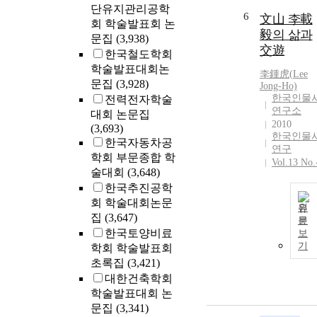
단유지관리공학
6
文山 李載
회 학술발표회 논
毅의 삶과
문집
(3,938)
交遊
한국철도학회
학술발표대회논
李鍾虎(
Lee
문집
(3,928)
Jong-Ho)
한국인물
전력전자학술
연구소
대회 논문집
2010
(3,693)
한국인물
한국자동차공
연구
학회 부문종합 학
Vol.13 No.
술대회
(3,648)
한국추진공학
회 학술대회논문
원
집
(3,647)
문
한국토양비료
보
기
학회 학술발표회
초록집
(3,421)
대한건축학회
학술발표대회 논
문집
(3,341)