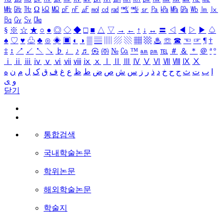
㎒
㎓
㎔
Ω
㏀
㏁
㎊
㎋
㎌
㏖
㏅
㎭
㎮
㎯
㏛
㎩
㎪
㎫
㎬
㏝
㏐
㏓
㏃
㏉
㏜
㏆
§
※
☆
★
○
●
◎
◇
◆
□
■
△
▽
→
←
↑
↓
↔
〓
◁
◀
▷
▶
♤
♠
♡
♥
♧
♣
⊙
◈
▣
◐
◑
▒
▤
▥
▨
▧
▦
▩
♨
☏
☎
☜
☞
¶
†
‡
↕
↗
↙
↖
↘
♭
♩
♪
♬
㉿
㈜
№
㏇
™
㏂
㏘
℡
＃
＆
＊
＠
ª
º
ⅰ
ⅱ
ⅲ
ⅳ
ⅴ
ⅵ
ⅶ
ⅷ
ⅸ
ⅹ
Ⅰ
Ⅱ
Ⅲ
Ⅳ
Ⅴ
Ⅵ
Ⅶ
Ⅷ
Ⅸ
Ⅹ
ا
ب
ت
ث
ج
ح
خ
د
ذ
ر
ز
س
ش
ص
ض
ط
ظ
ع
غ
ف
ق
ک
ل
م
ن
ه
و
ی
닫기
통합검색
국내학술논문
학위논문
해외학술논문
학술지