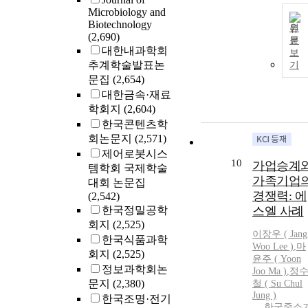
Microbiology and
Biotechnology
원
(2,690)
문
대한내과학회
보
추계학술발표논
기
문집
(2,654)
대한금속·재료
학회지
(2,604)
한국콘텐츠학
회논문지
(2,571)
제어로봇시스
10
가업승계
템학회 국제학술
가족기업
대회 논문집
경쟁력: 에
(2,542)
한국정밀공학
스엘 사례
회지
(2,525)
이장우 ( Jang
한국식품과학
Woo
Lee
)
,
마
회지
(2,525)
윤주 ( Yoon
정보과학회논
Joo Ma )
,
정
문지
(2,380)
철 ( Su Chul
Jung )
한국조명·전기
한국중소