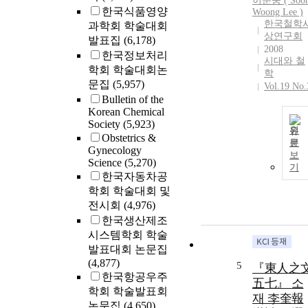
이순웅 ( Soo
한국식품영양
Woong
Lee
)
한국철학
과학회 학술대회
상연구회
발표집
(6,178)
2008
한국정보처리
시대와 철
학회 학술대회논
학
문집
(5,957)
Vol.19 No.
Bulletin of the
Korean Chemical
Society
(5,923)
원
Obstetrics &
문
Gynecology
보
Science
(5,270)
기
한국자동차공
학회 학술대회 및
전시회
(4,976)
한국생산제조
시스템학회 학술
발표대회 논문집
(4,877)
5
『東人之
한국항공우주
五七』 소
학회 학술발표회
재 李奎報
논문집
(4,650)