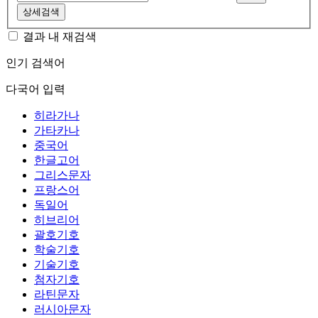
상세검색
결과 내 재검색
인기 검색어
다국어 입력
히라가나
가타카나
중국어
한글고어
그리스문자
프랑스어
독일어
히브리어
괄호기호
학술기호
기술기호
첨자기호
라틴문자
러시아문자