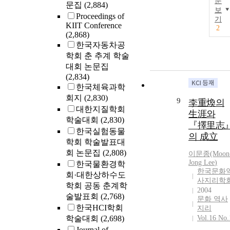
문
문집
(2,884)
보
Proceedings of
기
KIIT Conference
2
(2,868)
한국자동차공
학회 춘 추계 학술
대회 논문집
(2,834)
한국체육과학
회지
(2,830)
9
李重煥의
대한지질학회
生涯와
학술대회
(2,830)
『擇里志
한국실험동물
의 成立
학회 학술발표대
회 논문집
(2,808)
이문종(Moon
Jong
Lee
)
한국물환경학
한국문화
회·대한상하수도
사지리학
학회 공동 춘계학
2004
술발표회
(2,768)
문화 역사
한국HCI학회
지리
학술대회
(2,698)
Vol.16 No.
Journal of