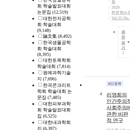
회
회 학술발표대회
2020
논문집
(12,519)
한문학논
대한전자공학
Vol.55 No.
회 학술대회
(9,148)
원
論文集
(8,492)
문
한국생물공학
보
기
회 학술대회
2
(8,395)
대한토목학회
학술대회
(7,814)
원예과학기술
지
(7,696)
한국콘크리트
학회 학술대회 논
4
리영희의
문집
(7,485)
인간주의
대한피부과학
사회주의
회 학술발표대회
관한 비판
집
(6,525)
적 연구
대한내과학회
지
(6,397)