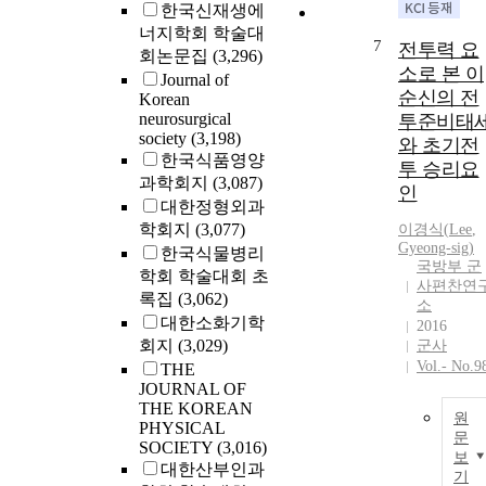
한국신재생에
너지학회 학술대
7
전투력 요
회논문집
(3,296)
소로 본 이
Journal of
순신의 전
Korean
neurosurgical
투준비태
society
(3,198)
와 초기전
한국식품영양
투 승리요
과학회지
(3,087)
인
대한정형외과
학회지
(3,077)
이경식(
Lee
,
Gyeong-sig)
한국식물병리
국방부 군
학회 학술대회 초
사편찬연
록집
(3,062)
소
대한소화기학
2016
회지
(3,029)
군사
Vol.- No.9
THE
JOURNAL OF
THE KOREAN
원
PHYSICAL
문
SOCIETY
(3,016)
보
대한산부인과
기