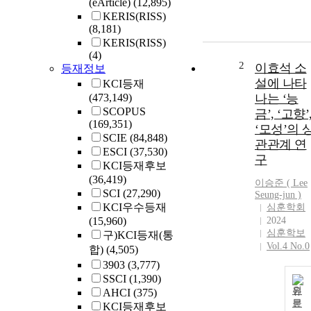
(eArticle)
(12,895)
KERIS(RISS)
(8,181)
KERIS(RISS)
(4)
2
이효석 소
등재정보
설에 나타
KCI등재
(473,149)
나는 ‘능
SCOPUS
금’, ‘고향’
(169,351)
‘모성’의 
SCIE
(84,848)
관관계 연
ESCI
(37,530)
구
KCI등재후보
(36,419)
이승준 (
Lee
SCI
(27,290)
Seung-jun )
KCI우수등재
심훈학회
(15,960)
2024
심훈학보
구)KCI등재(통
Vol.4 No.0
합)
(4,505)
3903
(3,777)
SSCI
(1,390)
원
AHCI
(375)
문
KCI등재후보