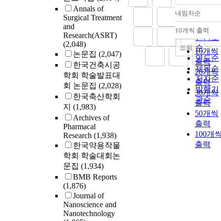
Annals of
내림차순
정확도
Surgical Treatment
and
순
10개씩 출력
내림차
Research(ASRT)
인기도
(2,048)
순
조회
10개씩
논문집
(2,047)
연도순
출력
한국건축시공
제목순
20개씩
학회 학술발표대
저자순
출력
회 논문집
(2,028)
발행기
30개씩
한국축산학회
관순
출력
지
(1,983)
50개씩
Archives of
출력
Pharmacal
100개
Research
(1,938)
출력
한국약용작물
학회 학술대회논
문집
(1,934)
BMB Reports
(1,876)
Journal of
Nanoscience and
Nanotechnology