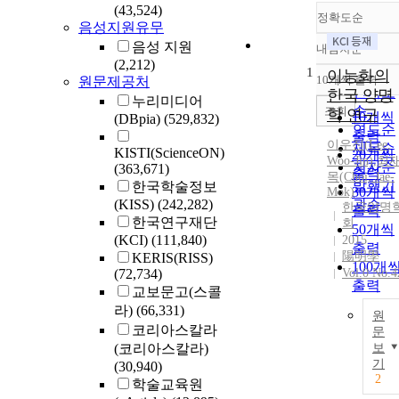
(43,524)
정확도순
음성지원유무
음성 지원
내림차순
정확도
(2,212)
1
순
이능화의
10개씩 출력
원문제공처
내림차
인기도
한국 양명
누리미디어
순
조회
학 연구
10개씩
(DBpia)
(529,832)
연도순
출력
이우진(
Lee
,
제목순
KISTI(ScienceON)
20개씩
Woo-Jin)
,
최
저자순
(363,671)
출력
목(Choi, Jae-
발행기
한국학술정보
30개씩
Mok)
(KISS)
(242,282)
관순
한국양명
출력
한국연구재단
회
50개씩
(KCI)
(111,840)
2015
출력
陽明學
KERIS(RISS)
100개
(72,734)
Vol.0 No.4
출력
교보문고(스콜
라)
(66,331)
원
코리아스칼라
문
(코리아스칼라)
보
기
(30,940)
2
학술교육원