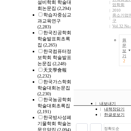
설비학회 학술대
업학회
회논문집
(2,294)
2010
학습자중심교
중소기업
과교육연구
구
Vol.32 No.
(2,283)
한국진공학회
학술발표회초록
원
집
(2,265)
문
보
한국컴퓨터정
기
보학회 학술발표
2
논문집
(2,248)
天文學會報
(2,232)
한국가스학회
학술대회논문집
(2,230)
한국농공학회
내보내기
학술대회초록집
내책장담기
(2,191)
한글로보기
한국방사성폐
기물학회 학술논
정확도순
문요약집
(2,094)