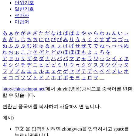
단위기호
일반기호
로마자
아랍어
あ
ぁ
か
が
さ
ざ
た
だ
な
は
ば
ぱ
ま
や
ゃ
ら
わ
ゎ
ん
い
ぃ
き
ぎ
し
じ
ち
ぢ
に
ひ
び
ぴ
み
り
う
ぅ
く
ぐ
す
ず
つ
づ
っ
ぬ
ふ
ぶ
ぷ
む
ゆ
ゅ
る
え
ぇ
け
げ
せ
ぜ
て
で
ね
へ
べ
ぺ
め
れ
お
ぉ
こ
ご
そ
ぞ
と
ど
の
ほ
ぼ
ぽ
も
よ
ょ
ろ
を
ア
ァ
カ
サ
ザ
タ
ダ
ナ
ハ
バ
パ
マ
ヤ
ャ
ラ
ワ
ヮ
ン
イ
ィ
キ
ギ
シ
ジ
チ
ヂ
ニ
ヒ
ビ
ピ
ミ
リ
ウ
ゥ
ク
グ
ス
ズ
ツ
ヅ
ッ
ヌ
フ
ブ
プ
ム
ユ
ュ
ル
エ
ェ
ケ
ゲ
セ
ゼ
テ
デ
ヘ
ベ
ペ
メ
レ
オ
ォ
コ
ゴ
ソ
ゾ
ト
ド
ノ
ホ
ボ
ポ
モ
ヨ
ョ
ロ
ヲ
―
http://chineseinput.net/
에서 pinyin(병음)방식으로 중국어를 변환
할 수 있습니다.
변환된 중국어를 복사하여 사용하시면 됩니다.
예시)
中文 을 입력하시려면
zhongwen
을 입력하시고 space를
누르시면됩니다.