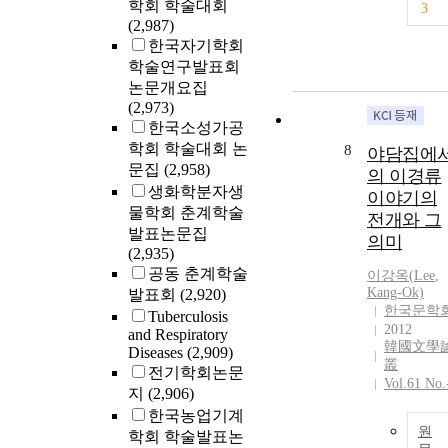
학회 학술대회
3
(2,987)
한국자기학회
학술연구발표회
논문개요집
(2,973)
한국소성가공
학회 학술대회 논
8
야담집에
문집
(2,958)
의 이경류
생화학분자생
이야기의
물학회 춘계학술
전개와 그
발표논문집
의미
(2,935)
공동 춘계학술
이강옥(
Lee
,
Kang-Ok)
발표회
(2,920)
한국문학
Tuberculosis
2012
and Respiratory
韓國文學
Diseases
(2,909)
叢
전기학회논문
Vol.61 No.
지
(2,906)
한국농업기계
원
학회 학술발표논