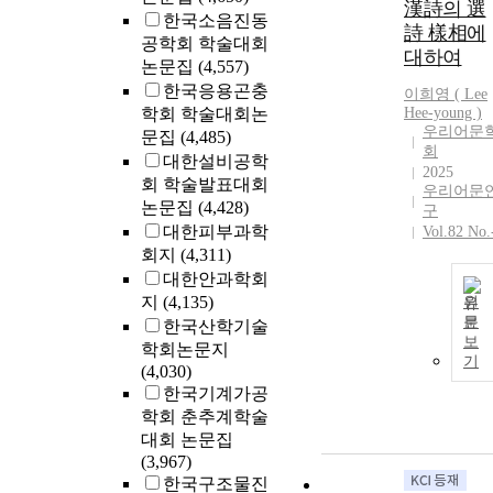
漢詩의 選
한국소음진동
詩 樣相에
공학회 학술대회
대하여
논문집
(4,557)
한국응용곤충
이희영 (
Lee
학회 학술대회논
Hee-young )
우리어문
문집
(4,485)
회
대한설비공학
2025
회 학술발표대회
우리어문
논문집
(4,428)
구
대한피부과학
Vol.82 No.
회지
(4,311)
대한안과학회
지
(4,135)
원
문
한국산학기술
보
학회논문지
기
(4,030)
한국기계가공
학회 춘추계학술
대회 논문집
(3,967)
한국구조물진