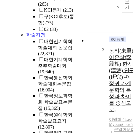
보
(263)
기
KCI등재
(213)
구)KCI후보(통
합)
(75)
02
(33)
학술지명
대한전기학회
학술대회 논문집
3
동리(東里)
(22,871)
이은상(李
대한기계학회
殷相) 한시
춘추학술대회
(漢詩) 연
(19,640)
(硏究) -이
한국통신학회
정귀 가계
학술대회논문집
문학의 특
(16,004)
한국정보과학
성과 차이
회 학술발표논문
를 중심으
집
(15,365)
로-
한국원예학회
이명희 (
Lee
학술발표요지
Myoung-hee )
(12,807)
근역한문
한국정밀공학