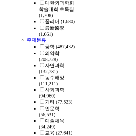
대한외과학회
학술대회 초록집
(1,708)
폴리머
(1,680)
最新醫學
(1,661)
주제분류
공학
(487,432)
의약학
(208,728)
자연과학
(132,781)
농수해양
(111,211)
사회과학
(94,960)
기타
(77,523)
인문학
(56,531)
예술체육
(34,249)
교육
(27,641)