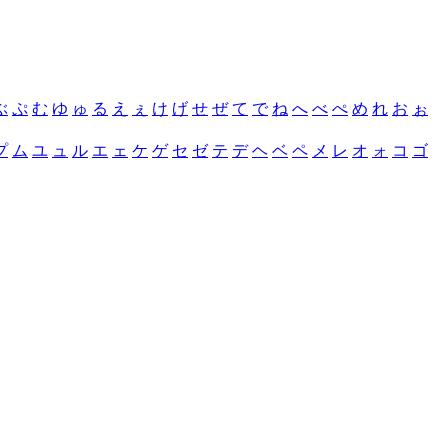
ぶ
ぷ
む
ゆ
ゅ
る
え
ぇ
け
げ
せ
ぜ
て
で
ね
へ
べ
ぺ
め
れ
お
ぉ
プ
ム
ユ
ュ
ル
エ
ェ
ケ
ゲ
セ
ゼ
テ
デ
ヘ
ベ
ペ
メ
レ
オ
ォ
コ
ゴ