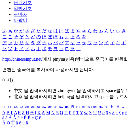
단위기호
일반기호
로마자
아랍어
あ
ぁ
か
が
さ
ざ
た
だ
な
は
ば
ぱ
ま
や
ゃ
ら
わ
ゎ
ん
い
ぃ
き
こ
ご
そ
ぞ
と
ど
の
ほ
ぼ
ぽ
も
よ
ょ
ろ
を
ア
ァ
カ
サ
ザ
タ
ダ
ナ
ハ
バ
パ
マ
ヤ
ャ
ラ
ワ
ヮ
ン
イ
ィ
キ
ギ
ソ
ゾ
ト
ド
ノ
ホ
ボ
ポ
モ
ヨ
ョ
ロ
ヲ
―
http://chineseinput.net/
에서 pinyin(병음)방식으로 중국어를 변환
변환된 중국어를 복사하여 사용하시면 됩니다.
예시)
中文 을 입력하시려면
zhongwen
을 입력하시고 space를
北京 을 입력하시려면
beijing
을 입력하시고 space를 누르
ㅥ
ㅦ
ㅧ
ㅨ
ㅩ
ㅪ
ㅫ
ㅬ
ㅭ
ㅮ
ㅯ
ㅰ
ㅱ
ㅲ
ㅳ
ㅴ
ㅵ
ㅶ
ㅷ
ㅸ
ㅹ
ㅺ
Α
Β
Γ
Δ
Ε
Ζ
Η
Θ
Ι
Κ
Λ
Μ
Ν
Ξ
Ο
Π
Ρ
Σ
Τ
Υ
Φ
Χ
Ψ
Ω
α
β
γ
δ
ε
ζ
η
á
à
Á
À
é
è
É
È
ç
Ç
ê
Ä
Ö
Ü
ä
ö
ü
ß