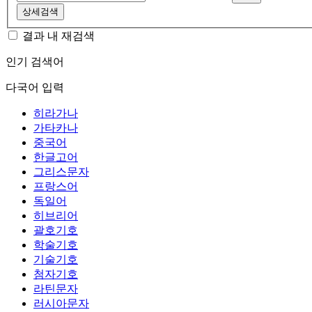
상세검색
결과 내 재검색
인기 검색어
다국어 입력
히라가나
가타카나
중국어
한글고어
그리스문자
프랑스어
독일어
히브리어
괄호기호
학술기호
기술기호
첨자기호
라틴문자
러시아문자