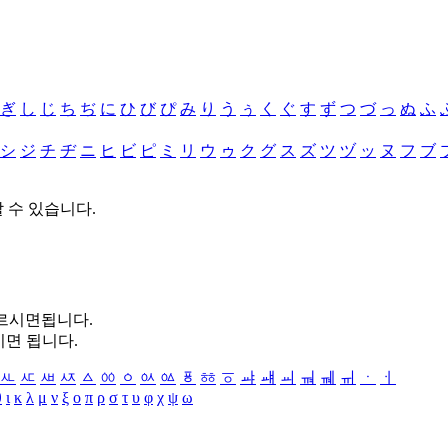
ぎ
し
じ
ち
ぢ
に
ひ
び
ぴ
み
り
う
ぅ
く
ぐ
す
ず
つ
づ
っ
ぬ
ふ
シ
ジ
チ
ヂ
ニ
ヒ
ビ
ピ
ミ
リ
ウ
ゥ
ク
グ
ス
ズ
ツ
ヅ
ッ
ヌ
フ
ブ
할 수 있습니다.
누르시면됩니다.
시면 됩니다.
ㅻ
ㅼ
ㅽ
ㅾ
ㅿ
ㆀ
ㆁ
ㆂ
ㆃ
ㆄ
ㆅ
ㆆ
ㆇ
ㆈ
ㆉ
ㆊ
ㆋ
ㆌ
ㆍ
ㆎ
θ
ι
κ
λ
μ
ν
ξ
ο
π
ρ
σ
τ
υ
φ
χ
ψ
ω