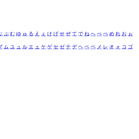
ぶ
ぷ
む
ゆ
ゅ
る
え
ぇ
け
げ
せ
ぜ
て
で
ね
へ
べ
ぺ
め
れ
お
ぉ
プ
ム
ユ
ュ
ル
エ
ェ
ケ
ゲ
セ
ゼ
テ
デ
ヘ
ベ
ペ
メ
レ
オ
ォ
コ
ゴ