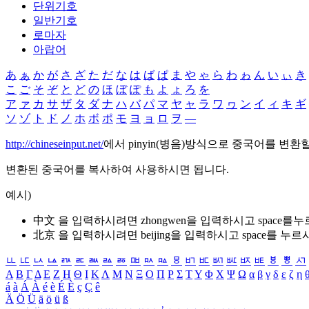
단위기호
일반기호
로마자
아랍어
あ
ぁ
か
が
さ
ざ
た
だ
な
は
ば
ぱ
ま
や
ゃ
ら
わ
ゎ
ん
い
ぃ
き
こ
ご
そ
ぞ
と
ど
の
ほ
ぼ
ぽ
も
よ
ょ
ろ
を
ア
ァ
カ
サ
ザ
タ
ダ
ナ
ハ
バ
パ
マ
ヤ
ャ
ラ
ワ
ヮ
ン
イ
ィ
キ
ギ
ソ
ゾ
ト
ド
ノ
ホ
ボ
ポ
モ
ヨ
ョ
ロ
ヲ
―
http://chineseinput.net/
에서 pinyin(병음)방식으로 중국어를 변환
변환된 중국어를 복사하여 사용하시면 됩니다.
예시)
中文 을 입력하시려면
zhongwen
을 입력하시고 space를
北京 을 입력하시려면
beijing
을 입력하시고 space를 누르
ㅥ
ㅦ
ㅧ
ㅨ
ㅩ
ㅪ
ㅫ
ㅬ
ㅭ
ㅮ
ㅯ
ㅰ
ㅱ
ㅲ
ㅳ
ㅴ
ㅵ
ㅶ
ㅷ
ㅸ
ㅹ
ㅺ
Α
Β
Γ
Δ
Ε
Ζ
Η
Θ
Ι
Κ
Λ
Μ
Ν
Ξ
Ο
Π
Ρ
Σ
Τ
Υ
Φ
Χ
Ψ
Ω
α
β
γ
δ
ε
ζ
η
á
à
Á
À
é
è
É
È
ç
Ç
ê
Ä
Ö
Ü
ä
ö
ü
ß