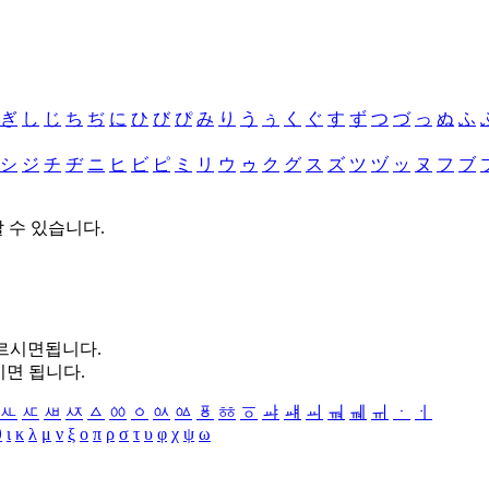
ぎ
し
じ
ち
ぢ
に
ひ
び
ぴ
み
り
う
ぅ
く
ぐ
す
ず
つ
づ
っ
ぬ
ふ
シ
ジ
チ
ヂ
ニ
ヒ
ビ
ピ
ミ
リ
ウ
ゥ
ク
グ
ス
ズ
ツ
ヅ
ッ
ヌ
フ
ブ
할 수 있습니다.
누르시면됩니다.
시면 됩니다.
ㅻ
ㅼ
ㅽ
ㅾ
ㅿ
ㆀ
ㆁ
ㆂ
ㆃ
ㆄ
ㆅ
ㆆ
ㆇ
ㆈ
ㆉ
ㆊ
ㆋ
ㆌ
ㆍ
ㆎ
θ
ι
κ
λ
μ
ν
ξ
ο
π
ρ
σ
τ
υ
φ
χ
ψ
ω