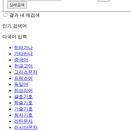
상세검색
결과 내 재검색
인기 검색어
다국어 입력
히라가나
가타카나
중국어
한글고어
그리스문자
프랑스어
독일어
히브리어
괄호기호
학술기호
기술기호
첨자기호
라틴문자
러시아문자