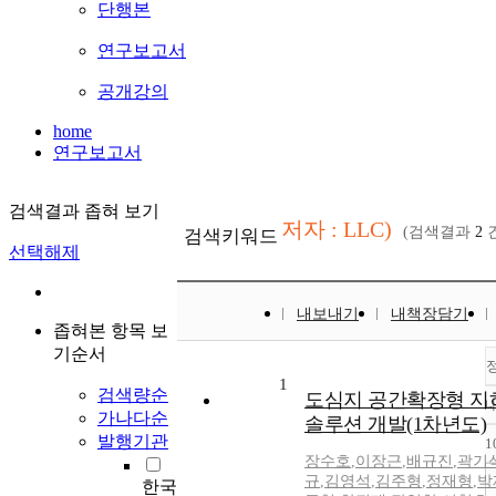
단행본
연구보고서
공개강의
home
연구보고서
검색결과 좁혀 보기
저자 : LLC)
(검색결과
2
건
검색키워드
선택해제
내보내기
내책장담기
좁혀본 항목 보
기순서
1
검색량순
도심지 공간확장형 지
가나다순
솔루션 개발(1차년도)
발행기관
1
장수호
,
이장근
,
배규진
,
곽기
규
,
김영석
,
김주형
,
정재형
,
박
한국