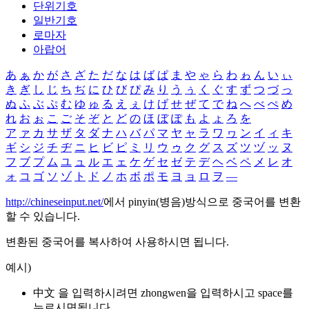
단위기호
일반기호
로마자
아랍어
あ
ぁ
か
が
さ
ざ
た
だ
な
は
ば
ぱ
ま
や
ゃ
ら
わ
ゎ
ん
い
ぃ
き
ぎ
し
じ
ち
ぢ
に
ひ
び
ぴ
み
り
う
ぅ
く
ぐ
す
ず
つ
づ
っ
ぬ
ふ
ぶ
ぷ
む
ゆ
ゅ
る
え
ぇ
け
げ
せ
ぜ
て
で
ね
へ
べ
ぺ
め
れ
お
ぉ
こ
ご
そ
ぞ
と
ど
の
ほ
ぼ
ぽ
も
よ
ょ
ろ
を
ア
ァ
カ
サ
ザ
タ
ダ
ナ
ハ
バ
パ
マ
ヤ
ャ
ラ
ワ
ヮ
ン
イ
ィ
キ
ギ
シ
ジ
チ
ヂ
ニ
ヒ
ビ
ピ
ミ
リ
ウ
ゥ
ク
グ
ス
ズ
ツ
ヅ
ッ
ヌ
フ
ブ
プ
ム
ユ
ュ
ル
エ
ェ
ケ
ゲ
セ
ゼ
テ
デ
ヘ
ベ
ペ
メ
レ
オ
ォ
コ
ゴ
ソ
ゾ
ト
ド
ノ
ホ
ボ
ポ
モ
ヨ
ョ
ロ
ヲ
―
http://chineseinput.net/
에서 pinyin(병음)방식으로 중국어를 변환
할 수 있습니다.
변환된 중국어를 복사하여 사용하시면 됩니다.
예시)
中文 을 입력하시려면
zhongwen
을 입력하시고 space를
누르시면됩니다.