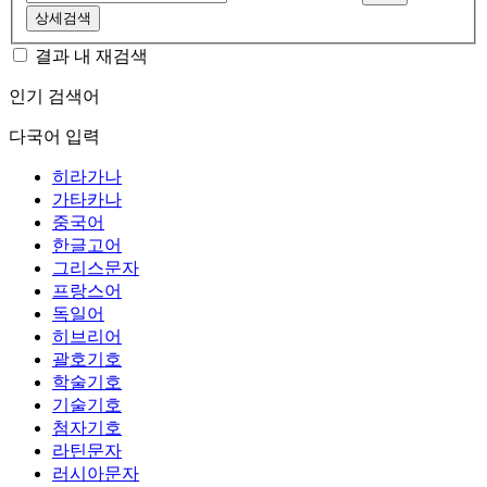
상세검색
결과 내 재검색
인기 검색어
다국어 입력
히라가나
가타카나
중국어
한글고어
그리스문자
프랑스어
독일어
히브리어
괄호기호
학술기호
기술기호
첨자기호
라틴문자
러시아문자