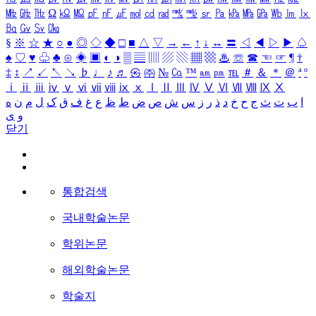
㎒
㎓
㎔
Ω
㏀
㏁
㎊
㎋
㎌
㏖
㏅
㎭
㎮
㎯
㏛
㎩
㎪
㎫
㎬
㏝
㏐
㏓
㏃
㏉
㏜
㏆
§
※
☆
★
○
●
◎
◇
◆
□
■
△
▽
→
←
↑
↓
↔
〓
◁
◀
▷
▶
♤
♠
♡
♥
♧
♣
⊙
◈
▣
◐
◑
▒
▤
▥
▨
▧
▦
▩
♨
☏
☎
☜
☞
¶
†
‡
↕
↗
↙
↖
↘
♭
♩
♪
♬
㉿
㈜
№
㏇
™
㏂
㏘
℡
＃
＆
＊
＠
ª
º
ⅰ
ⅱ
ⅲ
ⅳ
ⅴ
ⅵ
ⅶ
ⅷ
ⅸ
ⅹ
Ⅰ
Ⅱ
Ⅲ
Ⅳ
Ⅴ
Ⅵ
Ⅶ
Ⅷ
Ⅸ
Ⅹ
ا
ب
ت
ث
ج
ح
خ
د
ذ
ر
ز
س
ش
ص
ض
ط
ظ
ع
غ
ف
ق
ک
ل
م
ن
ه
و
ی
닫기
통합검색
국내학술논문
학위논문
해외학술논문
학술지