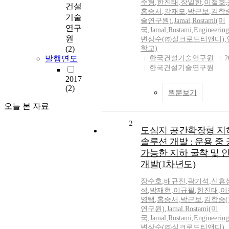
주형
,
한진태
,
장일한
,
이철호
,
건설
홍승서
,
강재모
,
박근보
,
김학
기술
술연구원)
,
Jamal
,
Rostami(미
연구
국
,
Jamal
,
Rostami
,
Engineering
원
변상수(㈜실크로드티앤디)
,
(2)
학교)
발행연도
한국건설기술연구원
2
한국건설기술연구원
2017
(2)
원문보기
오늘 본 자료
2
도심지 공간확장형 지
솔루션 개발 : 운용 
가능한 지하 굴착 및 
개발(1차년도)
장수호
,
배규진
,
곽기석
,
신휴
석
,
박재현
,
이규필
,
한진태
,
이
영택
,
홍승서
,
박근보
,
김학승
연구원)
,
Jamal
,
Rostami(미
국
,
Jamal
,
Rostami
,
Engineering
변상수(㈜실크로드티앤디)