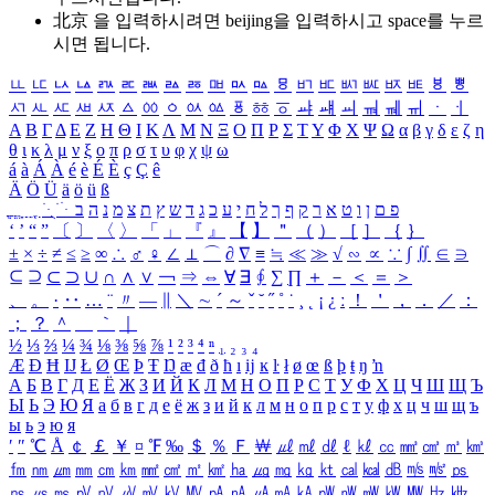
北京 을 입력하시려면
beijing
을 입력하시고 space를 누르
시면 됩니다.
ㅥ
ㅦ
ㅧ
ㅨ
ㅩ
ㅪ
ㅫ
ㅬ
ㅭ
ㅮ
ㅯ
ㅰ
ㅱ
ㅲ
ㅳ
ㅴ
ㅵ
ㅶ
ㅷ
ㅸ
ㅹ
ㅺ
ㅻ
ㅼ
ㅽ
ㅾ
ㅿ
ㆀ
ㆁ
ㆂ
ㆃ
ㆄ
ㆅ
ㆆ
ㆇ
ㆈ
ㆉ
ㆊ
ㆋ
ㆌ
ㆍ
ㆎ
Α
Β
Γ
Δ
Ε
Ζ
Η
Θ
Ι
Κ
Λ
Μ
Ν
Ξ
Ο
Π
Ρ
Σ
Τ
Υ
Φ
Χ
Ψ
Ω
α
β
γ
δ
ε
ζ
η
θ
ι
κ
λ
μ
ν
ξ
ο
π
ρ
σ
τ
υ
φ
χ
ψ
ω
á
à
Á
À
é
è
É
È
ç
Ç
ê
Ä
Ö
Ü
ä
ö
ü
ß
ְ
ֳ
ֲ
ֱ
ָ
ַ
ֵ
ֶ
ִ
ֹ
ּ
ֻ
ׂ
ׁ
ּ
ב
ה
נ
מ
צ
ת
ץ
ש
ד
ג
כ
ע
י
ח
ל
ך
ף
ק
ר
א
ט
ו
ן
ם
פ
‘
’
“
”
〔
〕
〈
〉
「
」
『
』
【
】
＂
（
）
［
］
｛
｝
±
×
÷
≠
≤
≥
∞
∴
♂
♀
∠
⊥
⌒
∂
∇
≡
≒
≪
≫
√
∽
∝
∵
∫
∬
∈
∋
⊆
⊇
⊂
⊃
∪
∩
∧
∨
￢
⇒
⇔
∀
∃
∮
∑
∏
＋
－
＜
＝
＞
、
。
·
‥
…
¨
〃
―
∥
＼
∼
´
～
ˇ
˘
˝
˚
˙
¸
˛
¡
¿
ː
！
＇
，
．
／
：
；
？
＾
＿
｀
｜
½
⅓
⅔
¼
¾
⅛
⅜
⅝
⅞
¹
²
³
⁴
ⁿ
₁
₂
₃
₄
Æ
Ð
Ħ
Ĳ
Ł
Ø
Œ
Þ
Ŧ
Ŋ
æ
đ
ð
ħ
ı
ĳ
ĸ
ŀ
ł
ø
œ
ß
þ
ŧ
ŋ
ŉ
А
Б
В
Г
Д
Е
Ё
Ж
З
И
Й
К
Л
М
Н
О
П
Р
С
Т
У
Ф
Х
Ц
Ч
Ш
Щ
Ъ
Ы
Ь
Э
Ю
Я
а
б
в
г
д
е
ё
ж
з
и
й
к
л
м
н
о
п
р
с
т
у
ф
х
ц
ч
ш
щ
ъ
ы
ь
э
ю
я
′
″
℃
Å
￠
￡
￥
¤
℉
‰
＄
％
Ｆ
￦
㎕
㎖
㎗
ℓ
㎘
㏄
㎣
㎤
㎥
㎦
㎙
㎚
㎛
㎜
㎝
㎞
㎟
㎠
㎡
㎢
㏊
㎍
㎎
㎏
㏏
㎈
㎉
㏈
㎧
㎨
㎰
㎱
㎲
㎳
㎴
㎵
㎶
㎷
㎸
㎹
㎀
㎁
㎂
㎃
㎄
㎺
㎻
㎽
㎾
㎿
㎐
㎑