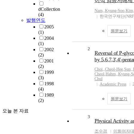
이적 염증저해제 
dCollection
Nam,
,
Kyung-Soo
,
Kim
(4)
한국연구재단(NRF
발행연도
2005
원문보기
(1)
2004
(1)
2
2002
Reversal of P-glyc
(2)
by 5,6,7,3',4'-pen
2001
(2)
Choi,
,
Cheol-Hee
,
Sun,
,
1999
Cheol
,
Hahm,
,
Kyung-S
(3)
Chul
1998
Academic Press
(4)
1989
원문보기
(2)
오늘 본 자료
3
Physical Activity 
조수경
이화여자대