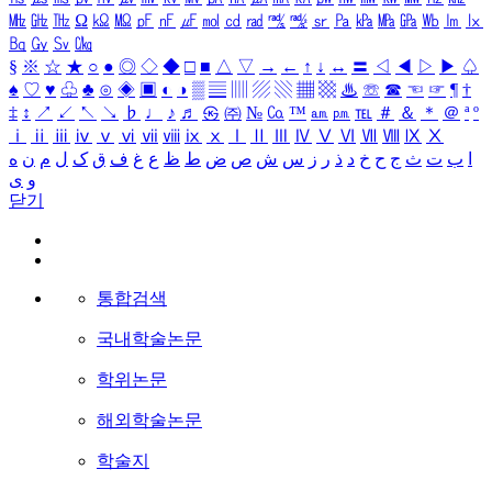
㎒
㎓
㎔
Ω
㏀
㏁
㎊
㎋
㎌
㏖
㏅
㎭
㎮
㎯
㏛
㎩
㎪
㎫
㎬
㏝
㏐
㏓
㏃
㏉
㏜
㏆
§
※
☆
★
○
●
◎
◇
◆
□
■
△
▽
→
←
↑
↓
↔
〓
◁
◀
▷
▶
♤
♠
♡
♥
♧
♣
⊙
◈
▣
◐
◑
▒
▤
▥
▨
▧
▦
▩
♨
☏
☎
☜
☞
¶
†
‡
↕
↗
↙
↖
↘
♭
♩
♪
♬
㉿
㈜
№
㏇
™
㏂
㏘
℡
＃
＆
＊
＠
ª
º
ⅰ
ⅱ
ⅲ
ⅳ
ⅴ
ⅵ
ⅶ
ⅷ
ⅸ
ⅹ
Ⅰ
Ⅱ
Ⅲ
Ⅳ
Ⅴ
Ⅵ
Ⅶ
Ⅷ
Ⅸ
Ⅹ
ا
ب
ت
ث
ج
ح
خ
د
ذ
ر
ز
س
ش
ص
ض
ط
ظ
ع
غ
ف
ق
ک
ل
م
ن
ه
و
ی
닫기
통합검색
국내학술논문
학위논문
해외학술논문
학술지