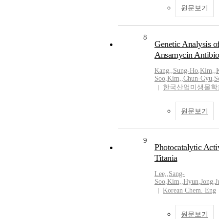
원문보기
8
Genetic Analysis of
Ansamycin Antibiot
Kang,
,
Sung-Ho
,
Kim,
,
Soo
,
Kim,
,
Chun-Gyu
,
S
한국산업미생물학
원문보기
9
Photocatalytic Act
Titania
Lee,
,
Sang-
Soo
,
Kim,
,
Hyun
,
Jong
,
J
Korean Chem. Eng
원문보기