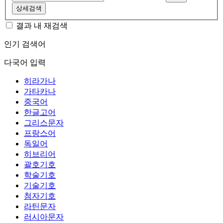
상세검색
결과 내 재검색
인기 검색어
다국어 입력
히라가나
가타카나
중국어
한글고어
그리스문자
프랑스어
독일어
히브리어
괄호기호
학술기호
기술기호
첨자기호
라틴문자
러시아문자