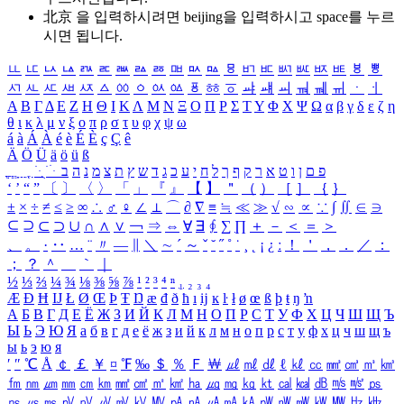
北京 을 입력하시려면
beijing
을 입력하시고 space를 누르
시면 됩니다.
ㅥ
ㅦ
ㅧ
ㅨ
ㅩ
ㅪ
ㅫ
ㅬ
ㅭ
ㅮ
ㅯ
ㅰ
ㅱ
ㅲ
ㅳ
ㅴ
ㅵ
ㅶ
ㅷ
ㅸ
ㅹ
ㅺ
ㅻ
ㅼ
ㅽ
ㅾ
ㅿ
ㆀ
ㆁ
ㆂ
ㆃ
ㆄ
ㆅ
ㆆ
ㆇ
ㆈ
ㆉ
ㆊ
ㆋ
ㆌ
ㆍ
ㆎ
Α
Β
Γ
Δ
Ε
Ζ
Η
Θ
Ι
Κ
Λ
Μ
Ν
Ξ
Ο
Π
Ρ
Σ
Τ
Υ
Φ
Χ
Ψ
Ω
α
β
γ
δ
ε
ζ
η
θ
ι
κ
λ
μ
ν
ξ
ο
π
ρ
σ
τ
υ
φ
χ
ψ
ω
á
à
Á
À
é
è
É
È
ç
Ç
ê
Ä
Ö
Ü
ä
ö
ü
ß
ְ
ֳ
ֲ
ֱ
ָ
ַ
ֵ
ֶ
ִ
ֹ
ּ
ֻ
ׂ
ׁ
ּ
ב
ה
נ
מ
צ
ת
ץ
ש
ד
ג
כ
ע
י
ח
ל
ך
ף
ק
ר
א
ט
ו
ן
ם
פ
‘
’
“
”
〔
〕
〈
〉
「
」
『
』
【
】
＂
（
）
［
］
｛
｝
±
×
÷
≠
≤
≥
∞
∴
♂
♀
∠
⊥
⌒
∂
∇
≡
≒
≪
≫
√
∽
∝
∵
∫
∬
∈
∋
⊆
⊇
⊂
⊃
∪
∩
∧
∨
￢
⇒
⇔
∀
∃
∮
∑
∏
＋
－
＜
＝
＞
、
。
·
‥
…
¨
〃
―
∥
＼
∼
´
～
ˇ
˘
˝
˚
˙
¸
˛
¡
¿
ː
！
＇
，
．
／
：
；
？
＾
＿
｀
｜
½
⅓
⅔
¼
¾
⅛
⅜
⅝
⅞
¹
²
³
⁴
ⁿ
₁
₂
₃
₄
Æ
Ð
Ħ
Ĳ
Ł
Ø
Œ
Þ
Ŧ
Ŋ
æ
đ
ð
ħ
ı
ĳ
ĸ
ŀ
ł
ø
œ
ß
þ
ŧ
ŋ
ŉ
А
Б
В
Г
Д
Е
Ё
Ж
З
И
Й
К
Л
М
Н
О
П
Р
С
Т
У
Ф
Х
Ц
Ч
Ш
Щ
Ъ
Ы
Ь
Э
Ю
Я
а
б
в
г
д
е
ё
ж
з
и
й
к
л
м
н
о
п
р
с
т
у
ф
х
ц
ч
ш
щ
ъ
ы
ь
э
ю
я
′
″
℃
Å
￠
￡
￥
¤
℉
‰
＄
％
Ｆ
￦
㎕
㎖
㎗
ℓ
㎘
㏄
㎣
㎤
㎥
㎦
㎙
㎚
㎛
㎜
㎝
㎞
㎟
㎠
㎡
㎢
㏊
㎍
㎎
㎏
㏏
㎈
㎉
㏈
㎧
㎨
㎰
㎱
㎲
㎳
㎴
㎵
㎶
㎷
㎸
㎹
㎀
㎁
㎂
㎃
㎄
㎺
㎻
㎽
㎾
㎿
㎐
㎑