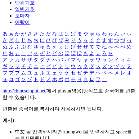
단위기호
일반기호
로마자
아랍어
あ
ぁ
か
が
さ
ざ
た
だ
な
は
ば
ぱ
ま
や
ゃ
ら
わ
ゎ
ん
い
ぃ
き
ぎ
し
じ
ち
ぢ
に
ひ
び
ぴ
み
り
う
ぅ
く
ぐ
す
ず
つ
づ
っ
ぬ
ふ
ぶ
ぷ
む
ゆ
ゅ
る
え
ぇ
け
げ
せ
ぜ
て
で
ね
へ
べ
ぺ
め
れ
お
ぉ
こ
ご
そ
ぞ
と
ど
の
ほ
ぼ
ぽ
も
よ
ょ
ろ
を
ア
ァ
カ
サ
ザ
タ
ダ
ナ
ハ
バ
パ
マ
ヤ
ャ
ラ
ワ
ヮ
ン
イ
ィ
キ
ギ
シ
ジ
チ
ヂ
ニ
ヒ
ビ
ピ
ミ
リ
ウ
ゥ
ク
グ
ス
ズ
ツ
ヅ
ッ
ヌ
フ
ブ
プ
ム
ユ
ュ
ル
エ
ェ
ケ
ゲ
セ
ゼ
テ
デ
ヘ
ベ
ペ
メ
レ
オ
ォ
コ
ゴ
ソ
ゾ
ト
ド
ノ
ホ
ボ
ポ
モ
ヨ
ョ
ロ
ヲ
―
http://chineseinput.net/
에서 pinyin(병음)방식으로 중국어를 변환
할 수 있습니다.
변환된 중국어를 복사하여 사용하시면 됩니다.
예시)
中文 을 입력하시려면
zhongwen
을 입력하시고 space를
누르시면됩니다.