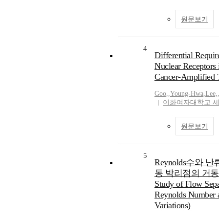
원문보기
4
Differential Requi
Nuclear Receptors i
Cancer-Amplified T
Goo,
,
Young-Hwa
,
Lee,
이화여자대학교 
원문보기
5
Reynolds수와
동 박리점의 거동에 
Study of Flow Sepa
Reynolds Number a
Variations)