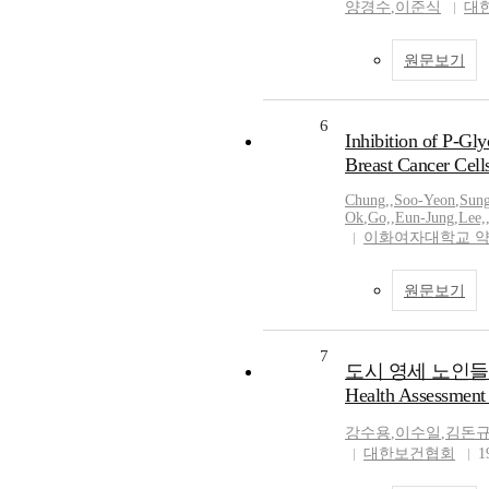
양경수
,
이준식
대
원문보기
6
Inhibition of P-Gl
Breast Cancer Cell
Chung,
,
Soo-Yeon
,
Sung
Ok
,
Go,
,
Eun-Jung
,
Lee,
이화여자대학교 
원문보기
7
도시 영세 노인들의 
Health Assessment 
강수용
,
이수일
,
김돈
대한보건협회
1