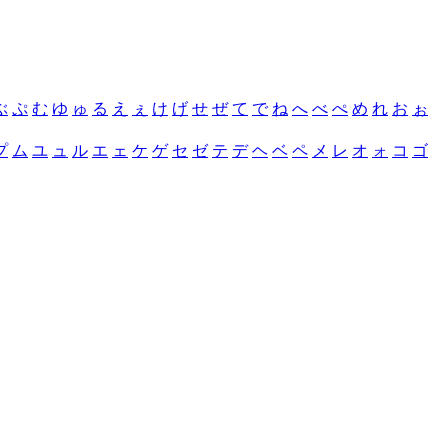
ぶ
ぷ
む
ゆ
ゅ
る
え
ぇ
け
げ
せ
ぜ
て
で
ね
へ
べ
ぺ
め
れ
お
ぉ
プ
ム
ユ
ュ
ル
エ
ェ
ケ
ゲ
セ
ゼ
テ
デ
ヘ
ベ
ペ
メ
レ
オ
ォ
コ
ゴ