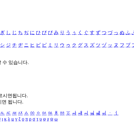
ぎ
し
じ
ち
ぢ
に
ひ
び
ぴ
み
り
う
ぅ
く
ぐ
す
ず
つ
づ
っ
ぬ
ふ
シ
ジ
チ
ヂ
ニ
ヒ
ビ
ピ
ミ
リ
ウ
ゥ
ク
グ
ス
ズ
ツ
ヅ
ッ
ヌ
フ
ブ
할 수 있습니다.
누르시면됩니다.
시면 됩니다.
ㅻ
ㅼ
ㅽ
ㅾ
ㅿ
ㆀ
ㆁ
ㆂ
ㆃ
ㆄ
ㆅ
ㆆ
ㆇ
ㆈ
ㆉ
ㆊ
ㆋ
ㆌ
ㆍ
ㆎ
θ
ι
κ
λ
μ
ν
ξ
ο
π
ρ
σ
τ
υ
φ
χ
ψ
ω