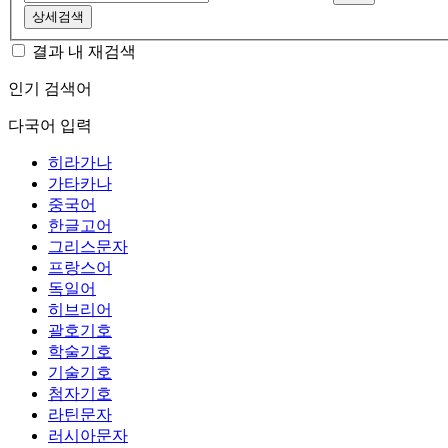
상세검색
결과 내 재검색
인기 검색어
다국어 입력
히라가나
가타카나
중국어
한글고어
그리스문자
프랑스어
독일어
히브리어
괄호기호
학술기호
기술기호
첨자기호
라틴문자
러시아문자