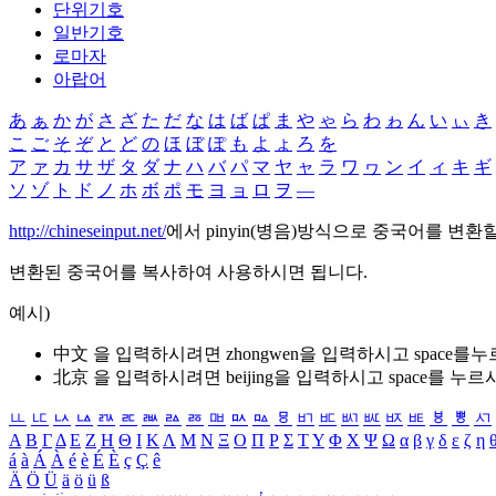
단위기호
일반기호
로마자
아랍어
あ
ぁ
か
が
さ
ざ
た
だ
な
は
ば
ぱ
ま
や
ゃ
ら
わ
ゎ
ん
い
ぃ
き
こ
ご
そ
ぞ
と
ど
の
ほ
ぼ
ぽ
も
よ
ょ
ろ
を
ア
ァ
カ
サ
ザ
タ
ダ
ナ
ハ
バ
パ
マ
ヤ
ャ
ラ
ワ
ヮ
ン
イ
ィ
キ
ギ
ソ
ゾ
ト
ド
ノ
ホ
ボ
ポ
モ
ヨ
ョ
ロ
ヲ
―
http://chineseinput.net/
에서 pinyin(병음)방식으로 중국어를 변환
변환된 중국어를 복사하여 사용하시면 됩니다.
예시)
中文 을 입력하시려면
zhongwen
을 입력하시고 space를
北京 을 입력하시려면
beijing
을 입력하시고 space를 누르
ㅥ
ㅦ
ㅧ
ㅨ
ㅩ
ㅪ
ㅫ
ㅬ
ㅭ
ㅮ
ㅯ
ㅰ
ㅱ
ㅲ
ㅳ
ㅴ
ㅵ
ㅶ
ㅷ
ㅸ
ㅹ
ㅺ
Α
Β
Γ
Δ
Ε
Ζ
Η
Θ
Ι
Κ
Λ
Μ
Ν
Ξ
Ο
Π
Ρ
Σ
Τ
Υ
Φ
Χ
Ψ
Ω
α
β
γ
δ
ε
ζ
η
á
à
Á
À
é
è
É
È
ç
Ç
ê
Ä
Ö
Ü
ä
ö
ü
ß