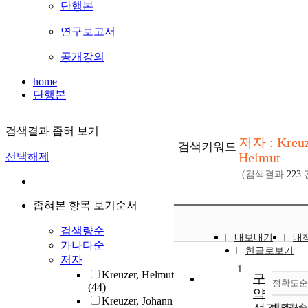
단행본
연구보고서
공개강의
home
단행본
검색결과 좁혀 보기
저자 : Kreuz
검색키워드
Helmut
선택해제
(검색결과
223
좁혀본 항목 보기순서
검색량순
내보내기
내
가나다순
한글로보기
저자
1
Kreuzer, Helmut
구
정확도순
(44)
약
Kreuzer, Johann
내림차순