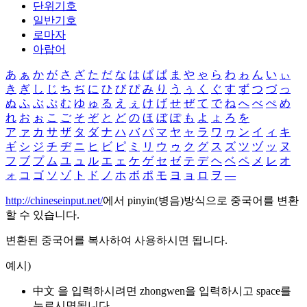
단위기호
일반기호
로마자
아랍어
あ
ぁ
か
が
さ
ざ
た
だ
な
は
ば
ぱ
ま
や
ゃ
ら
わ
ゎ
ん
い
ぃ
き
ぎ
し
じ
ち
ぢ
に
ひ
び
ぴ
み
り
う
ぅ
く
ぐ
す
ず
つ
づ
っ
ぬ
ふ
ぶ
ぷ
む
ゆ
ゅ
る
え
ぇ
け
げ
せ
ぜ
て
で
ね
へ
べ
ぺ
め
れ
お
ぉ
こ
ご
そ
ぞ
と
ど
の
ほ
ぼ
ぽ
も
よ
ょ
ろ
を
ア
ァ
カ
サ
ザ
タ
ダ
ナ
ハ
バ
パ
マ
ヤ
ャ
ラ
ワ
ヮ
ン
イ
ィ
キ
ギ
シ
ジ
チ
ヂ
ニ
ヒ
ビ
ピ
ミ
リ
ウ
ゥ
ク
グ
ス
ズ
ツ
ヅ
ッ
ヌ
フ
ブ
プ
ム
ユ
ュ
ル
エ
ェ
ケ
ゲ
セ
ゼ
テ
デ
ヘ
ベ
ペ
メ
レ
オ
ォ
コ
ゴ
ソ
ゾ
ト
ド
ノ
ホ
ボ
ポ
モ
ヨ
ョ
ロ
ヲ
―
http://chineseinput.net/
에서 pinyin(병음)방식으로 중국어를 변환
할 수 있습니다.
변환된 중국어를 복사하여 사용하시면 됩니다.
예시)
中文 을 입력하시려면
zhongwen
을 입력하시고 space를
누르시면됩니다.