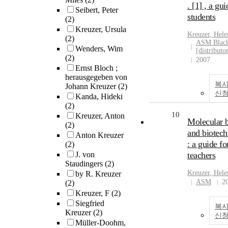
. [1] , a gui
Seibert, Peter
students
(2)
Kreuzer, Ursula
Kreuzer
, Hele
(2)
ASM Black
Wenders, Wim
[distributo
(2)
2007
Ernst Bloch ;
herausgegeben von
복사
Johann Kreuzer
(2)
신
Kanda, Hideki
(2)
10
Kreuzer, Anton
Molecular 
(2)
and biotec
Anton Kreuzer
: a guide fo
(2)
J. von
teachers
Staudingers
(2)
Kreuzer
, Hele
by R. Kreuzer
ASM
2
(2)
Kreuzer, F
(2)
Siegfried
복사
Kreuzer
(2)
신
Müller-Doohm,