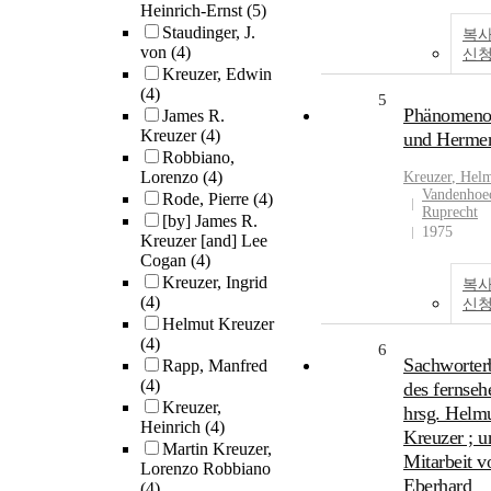
Heinrich-Ernst
(5)
Staudinger, J.
복사
von
(4)
신
Kreuzer, Edwin
(4)
5
Phänomeno
James R.
Kreuzer
(4)
und Hermen
Robbiano,
Lorenzo
(4)
Kreuzer
, Hel
Vandenhoe
Rode, Pierre
(4)
Ruprecht
[by] James R.
1975
Kreuzer [and] Lee
Cogan
(4)
Kreuzer, Ingrid
복사
(4)
신
Helmut Kreuzer
(4)
6
Sachworter
Rapp, Manfred
(4)
des fernseh
Kreuzer,
hrsg. Helm
Heinrich
(4)
Kreuzer ; u
Martin Kreuzer,
Mitarbeit v
Lorenzo Robbiano
Eberhard
(4)