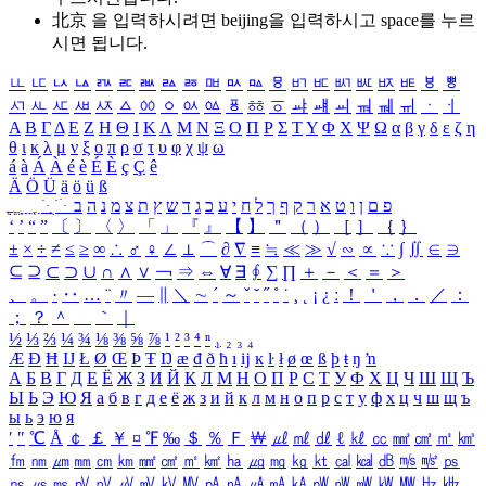
北京 을 입력하시려면
beijing
을 입력하시고 space를 누르
시면 됩니다.
ㅥ
ㅦ
ㅧ
ㅨ
ㅩ
ㅪ
ㅫ
ㅬ
ㅭ
ㅮ
ㅯ
ㅰ
ㅱ
ㅲ
ㅳ
ㅴ
ㅵ
ㅶ
ㅷ
ㅸ
ㅹ
ㅺ
ㅻ
ㅼ
ㅽ
ㅾ
ㅿ
ㆀ
ㆁ
ㆂ
ㆃ
ㆄ
ㆅ
ㆆ
ㆇ
ㆈ
ㆉ
ㆊ
ㆋ
ㆌ
ㆍ
ㆎ
Α
Β
Γ
Δ
Ε
Ζ
Η
Θ
Ι
Κ
Λ
Μ
Ν
Ξ
Ο
Π
Ρ
Σ
Τ
Υ
Φ
Χ
Ψ
Ω
α
β
γ
δ
ε
ζ
η
θ
ι
κ
λ
μ
ν
ξ
ο
π
ρ
σ
τ
υ
φ
χ
ψ
ω
á
à
Á
À
é
è
É
È
ç
Ç
ê
Ä
Ö
Ü
ä
ö
ü
ß
ְ
ֳ
ֲ
ֱ
ָ
ַ
ֵ
ֶ
ִ
ֹ
ּ
ֻ
ׂ
ׁ
ּ
ב
ה
נ
מ
צ
ת
ץ
ש
ד
ג
כ
ע
י
ח
ל
ך
ף
ק
ר
א
ט
ו
ן
ם
פ
‘
’
“
”
〔
〕
〈
〉
「
」
『
』
【
】
＂
（
）
［
］
｛
｝
±
×
÷
≠
≤
≥
∞
∴
♂
♀
∠
⊥
⌒
∂
∇
≡
≒
≪
≫
√
∽
∝
∵
∫
∬
∈
∋
⊆
⊇
⊂
⊃
∪
∩
∧
∨
￢
⇒
⇔
∀
∃
∮
∑
∏
＋
－
＜
＝
＞
、
。
·
‥
…
¨
〃
―
∥
＼
∼
´
～
ˇ
˘
˝
˚
˙
¸
˛
¡
¿
ː
！
＇
，
．
／
：
；
？
＾
＿
｀
｜
½
⅓
⅔
¼
¾
⅛
⅜
⅝
⅞
¹
²
³
⁴
ⁿ
₁
₂
₃
₄
Æ
Ð
Ħ
Ĳ
Ł
Ø
Œ
Þ
Ŧ
Ŋ
æ
đ
ð
ħ
ı
ĳ
ĸ
ŀ
ł
ø
œ
ß
þ
ŧ
ŋ
ŉ
А
Б
В
Г
Д
Е
Ё
Ж
З
И
Й
К
Л
М
Н
О
П
Р
С
Т
У
Ф
Х
Ц
Ч
Ш
Щ
Ъ
Ы
Ь
Э
Ю
Я
а
б
в
г
д
е
ё
ж
з
и
й
к
л
м
н
о
п
р
с
т
у
ф
х
ц
ч
ш
щ
ъ
ы
ь
э
ю
я
′
″
℃
Å
￠
￡
￥
¤
℉
‰
＄
％
Ｆ
￦
㎕
㎖
㎗
ℓ
㎘
㏄
㎣
㎤
㎥
㎦
㎙
㎚
㎛
㎜
㎝
㎞
㎟
㎠
㎡
㎢
㏊
㎍
㎎
㎏
㏏
㎈
㎉
㏈
㎧
㎨
㎰
㎱
㎲
㎳
㎴
㎵
㎶
㎷
㎸
㎹
㎀
㎁
㎂
㎃
㎄
㎺
㎻
㎽
㎾
㎿
㎐
㎑