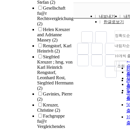
Stefan
(2)
Gesellschaft
fu@r
내보내기
내
Rechtsvergleichung
한글로보기
(2)
Helen Kreuzer
and Adrianne
정확도순
Massey
(2)
Rengstorf, Karl
내림차순
Heinrivh
(2)
10개씩 
Siegfried
Kreuzer ; hrsg. von
조회
Karl Heinrich
1
Rengstorf,
Leonhard Rost,
2
Siegfried Herrmann
(2)
3
Gavinies, Pierre
(2)
5
Kreuzer,
Christine
(2)
Fachgruppe
1
fu@r
Vergleichendes