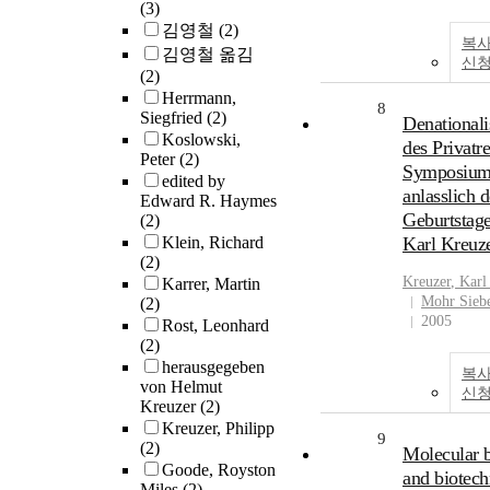
(3)
김영철
(2)
복사
김영철 옮김
신
(2)
Herrmann,
8
Siegfried
(2)
Denationali
Koslowski,
des Privatre
Peter
(2)
Symposiu
edited by
anlasslich d
Edward R. Haymes
Geburtstag
(2)
Klein, Richard
Karl Kreuz
(2)
Kreuzer
, Karl
Karrer, Martin
Mohr Sieb
(2)
2005
Rost, Leonhard
(2)
herausgegeben
복사
von Helmut
신
Kreuzer
(2)
Kreuzer, Philipp
9
(2)
Molecular 
Goode, Royston
and biotec
Miles
(2)