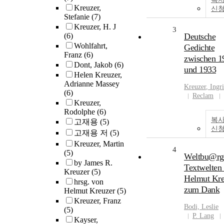
Kreuzer,
신
Stefanie
(7)
Kreuzer, H. J
3
(6)
Deutsche
Wohlfahrt,
Gedichte
Franz
(6)
zwischen 1
Dont, Jakob
(6)
und 1933
Helen Kreuzer,
Adrianne Massey
Kreuzer
, Ingr
(6)
Reclam
Kreuzer,
Rodolphe
(6)
복사
고재용
(5)
신
고재용 저
(5)
Kreuzer, Martin
4
(5)
Weltbu@rge
by James R.
Textwelten 
Kreuzer
(5)
Helmut Kre
hrsg. von
zum Dank
Helmut Kreuzer
(5)
Kreuzer, Franz
Bodi, Leslie
(5)
P. Lang
Kayser,