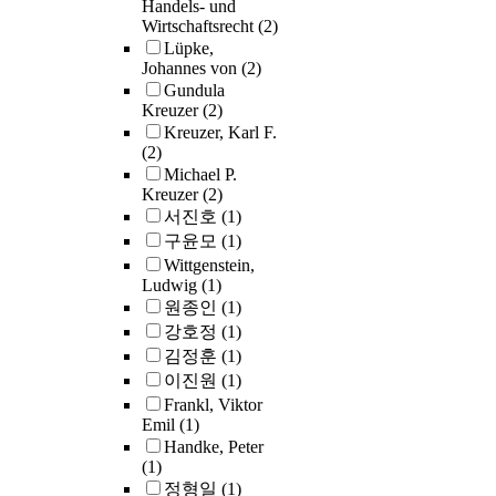
Handels- und
Wirtschaftsrecht
(2)
Lüpke,
Johannes von
(2)
Gundula
Kreuzer
(2)
Kreuzer, Karl F.
(2)
Michael P.
Kreuzer
(2)
서진호
(1)
구윤모
(1)
Wittgenstein,
Ludwig
(1)
원종인
(1)
강호정
(1)
김정훈
(1)
이진원
(1)
Frankl, Viktor
Emil
(1)
Handke, Peter
(1)
정형일
(1)