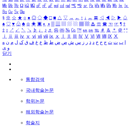
㎒
㎓
㎔
Ω
㏀
㏁
㎊
㎋
㎌
㏖
㏅
㎭
㎮
㎯
㏛
㎩
㎪
㎫
㎬
㏝
㏐
㏓
㏃
㏉
㏜
㏆
§
※
☆
★
○
●
◎
◇
◆
□
■
△
▽
→
←
↑
↓
↔
〓
◁
◀
▷
▶
♤
♠
♡
♥
♧
♣
⊙
◈
▣
◐
◑
▒
▤
▥
▨
▧
▦
▩
♨
☏
☎
☜
☞
¶
†
‡
↕
↗
↙
↖
↘
♭
♩
♪
♬
㉿
㈜
№
㏇
™
㏂
㏘
℡
＃
＆
＊
＠
ª
º
ⅰ
ⅱ
ⅲ
ⅳ
ⅴ
ⅵ
ⅶ
ⅷ
ⅸ
ⅹ
Ⅰ
Ⅱ
Ⅲ
Ⅳ
Ⅴ
Ⅵ
Ⅶ
Ⅷ
Ⅸ
Ⅹ
ا
ب
ت
ث
ج
ح
خ
د
ذ
ر
ز
س
ش
ص
ض
ط
ظ
ع
غ
ف
ق
ک
ل
م
ن
ه
و
ی
닫기
통합검색
국내학술논문
학위논문
해외학술논문
학술지