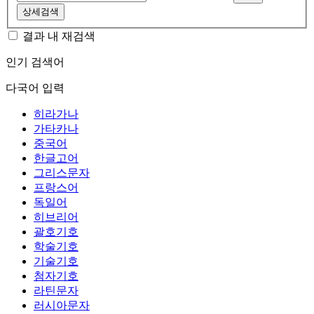
상세검색
결과 내 재검색
인기 검색어
다국어 입력
히라가나
가타카나
중국어
한글고어
그리스문자
프랑스어
독일어
히브리어
괄호기호
학술기호
기술기호
첨자기호
라틴문자
러시아문자