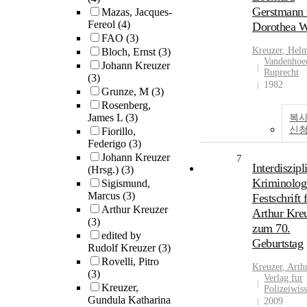
Gerstmann
Mazas, Jacques-
Fereol
(4)
Dorothea W
FAO
(3)
Kreuzer
, Hel
Bloch, Ernst
(3)
Vandenhoe
Johann Kreuzer
Ruprecht
(3)
1982
Grunze, M
(3)
Rosenberg,
James L
(3)
복사
신
Fiorillo,
Federigo
(3)
Johann Kreuzer
7
Interdiszipl
(Hrsg.)
(3)
Kriminologi
Sigismund,
Marcus
(3)
Festschrift 
Arthur Kreuzer
Arthur Kre
(3)
zum 70.
edited by
Geburtstag
Rudolf Kreuzer
(3)
Rovelli, Pitro
Kreuzer
, Arth
(3)
Verlag fur
Kreuzer,
Polizeiwis
Gundula Katharina
2009