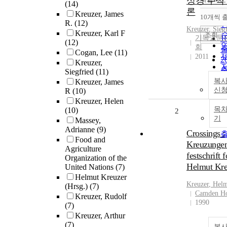
성경 주석
(14)
론
Kreuzer, James
10개씩 
R.
(12)
Kreuzer
, Sieg
Kreuzer, Karl F
조회
기독교문
1
(12)
회
Cogan, Lee
(11)
2011
2
Kreuzer,
Siegfried
(11)
3
복사
Kreuzer, James
신
R
(10)
Kreuzer, Helen
5
목
(10)
2
기
Massey,
1
Adrianne
(9)
Crossings :
Food and
Kreuzungen
Agriculture
festschrift f
Organization of the
Helmut Kre
United Nations
(7)
Helmut Kreuzer
Kreuzer
, Hel
(Hrsg.)
(7)
Camden H
Kreuzer, Rudolf
1990
(7)
Kreuzer, Arthur
(7)
복사