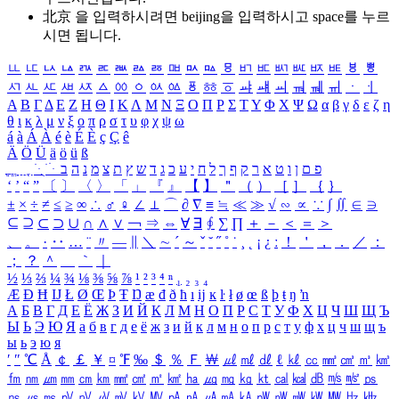
北京 을 입력하시려면
beijing
을 입력하시고 space를 누르
시면 됩니다.
ㅥ
ㅦ
ㅧ
ㅨ
ㅩ
ㅪ
ㅫ
ㅬ
ㅭ
ㅮ
ㅯ
ㅰ
ㅱ
ㅲ
ㅳ
ㅴ
ㅵ
ㅶ
ㅷ
ㅸ
ㅹ
ㅺ
ㅻ
ㅼ
ㅽ
ㅾ
ㅿ
ㆀ
ㆁ
ㆂ
ㆃ
ㆄ
ㆅ
ㆆ
ㆇ
ㆈ
ㆉ
ㆊ
ㆋ
ㆌ
ㆍ
ㆎ
Α
Β
Γ
Δ
Ε
Ζ
Η
Θ
Ι
Κ
Λ
Μ
Ν
Ξ
Ο
Π
Ρ
Σ
Τ
Υ
Φ
Χ
Ψ
Ω
α
β
γ
δ
ε
ζ
η
θ
ι
κ
λ
μ
ν
ξ
ο
π
ρ
σ
τ
υ
φ
χ
ψ
ω
á
à
Á
À
é
è
É
È
ç
Ç
ê
Ä
Ö
Ü
ä
ö
ü
ß
ְ
ֳ
ֲ
ֱ
ָ
ַ
ֵ
ֶ
ִ
ֹ
ּ
ֻ
ׂ
ׁ
ּ
ב
ה
נ
מ
צ
ת
ץ
ש
ד
ג
כ
ע
י
ח
ל
ך
ף
ק
ר
א
ט
ו
ן
ם
פ
‘
’
“
”
〔
〕
〈
〉
「
」
『
』
【
】
＂
（
）
［
］
｛
｝
±
×
÷
≠
≤
≥
∞
∴
♂
♀
∠
⊥
⌒
∂
∇
≡
≒
≪
≫
√
∽
∝
∵
∫
∬
∈
∋
⊆
⊇
⊂
⊃
∪
∩
∧
∨
￢
⇒
⇔
∀
∃
∮
∑
∏
＋
－
＜
＝
＞
、
。
·
‥
…
¨
〃
―
∥
＼
∼
´
～
ˇ
˘
˝
˚
˙
¸
˛
¡
¿
ː
！
＇
，
．
／
：
；
？
＾
＿
｀
｜
½
⅓
⅔
¼
¾
⅛
⅜
⅝
⅞
¹
²
³
⁴
ⁿ
₁
₂
₃
₄
Æ
Ð
Ħ
Ĳ
Ł
Ø
Œ
Þ
Ŧ
Ŋ
æ
đ
ð
ħ
ı
ĳ
ĸ
ŀ
ł
ø
œ
ß
þ
ŧ
ŋ
ŉ
А
Б
В
Г
Д
Е
Ё
Ж
З
И
Й
К
Л
М
Н
О
П
Р
С
Т
У
Ф
Х
Ц
Ч
Ш
Щ
Ъ
Ы
Ь
Э
Ю
Я
а
б
в
г
д
е
ё
ж
з
и
й
к
л
м
н
о
п
р
с
т
у
ф
х
ц
ч
ш
щ
ъ
ы
ь
э
ю
я
′
″
℃
Å
￠
￡
￥
¤
℉
‰
＄
％
Ｆ
￦
㎕
㎖
㎗
ℓ
㎘
㏄
㎣
㎤
㎥
㎦
㎙
㎚
㎛
㎜
㎝
㎞
㎟
㎠
㎡
㎢
㏊
㎍
㎎
㎏
㏏
㎈
㎉
㏈
㎧
㎨
㎰
㎱
㎲
㎳
㎴
㎵
㎶
㎷
㎸
㎹
㎀
㎁
㎂
㎃
㎄
㎺
㎻
㎽
㎾
㎿
㎐
㎑