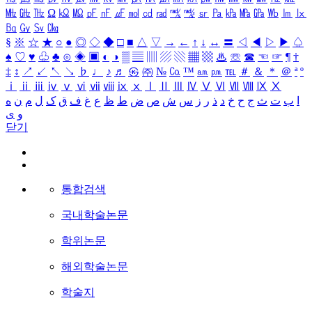
㎒
㎓
㎔
Ω
㏀
㏁
㎊
㎋
㎌
㏖
㏅
㎭
㎮
㎯
㏛
㎩
㎪
㎫
㎬
㏝
㏐
㏓
㏃
㏉
㏜
㏆
§
※
☆
★
○
●
◎
◇
◆
□
■
△
▽
→
←
↑
↓
↔
〓
◁
◀
▷
▶
♤
♠
♡
♥
♧
♣
⊙
◈
▣
◐
◑
▒
▤
▥
▨
▧
▦
▩
♨
☏
☎
☜
☞
¶
†
‡
↕
↗
↙
↖
↘
♭
♩
♪
♬
㉿
㈜
№
㏇
™
㏂
㏘
℡
＃
＆
＊
＠
ª
º
ⅰ
ⅱ
ⅲ
ⅳ
ⅴ
ⅵ
ⅶ
ⅷ
ⅸ
ⅹ
Ⅰ
Ⅱ
Ⅲ
Ⅳ
Ⅴ
Ⅵ
Ⅶ
Ⅷ
Ⅸ
Ⅹ
ا
ب
ت
ث
ج
ح
خ
د
ذ
ر
ز
س
ش
ص
ض
ط
ظ
ع
غ
ف
ق
ک
ل
م
ن
ه
و
ی
닫기
통합검색
국내학술논문
학위논문
해외학술논문
학술지