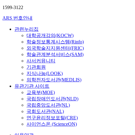
1599-3122
ARS 번호안내
관련누리집
대학공개강의(KOCW)
학술정보통계시스템(Rinfo)
외국학술지지원센터(FRIC)
학술관계분석서비스(SAM)
사서커뮤니티
기관회원
지식나눔(LOOK)
의학전자도서관(MEDLIS)
유관기관 사이트
교육부(MOE)
국립장애인도서관(NLD)
국립중앙도서관(NL)
국회도서관(NAL)
연구윤리정보포털(CRE)
사이언스온 (ScienceON)