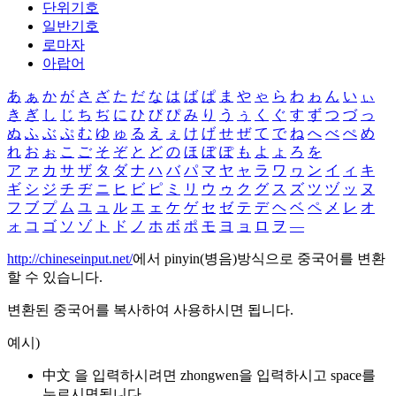
단위기호
일반기호
로마자
아랍어
あ
ぁ
か
が
さ
ざ
た
だ
な
は
ば
ぱ
ま
や
ゃ
ら
わ
ゎ
ん
い
ぃ
き
ぎ
し
じ
ち
ぢ
に
ひ
び
ぴ
み
り
う
ぅ
く
ぐ
す
ず
つ
づ
っ
ぬ
ふ
ぶ
ぷ
む
ゆ
ゅ
る
え
ぇ
け
げ
せ
ぜ
て
で
ね
へ
べ
ぺ
め
れ
お
ぉ
こ
ご
そ
ぞ
と
ど
の
ほ
ぼ
ぽ
も
よ
ょ
ろ
を
ア
ァ
カ
サ
ザ
タ
ダ
ナ
ハ
バ
パ
マ
ヤ
ャ
ラ
ワ
ヮ
ン
イ
ィ
キ
ギ
シ
ジ
チ
ヂ
ニ
ヒ
ビ
ピ
ミ
リ
ウ
ゥ
ク
グ
ス
ズ
ツ
ヅ
ッ
ヌ
フ
ブ
プ
ム
ユ
ュ
ル
エ
ェ
ケ
ゲ
セ
ゼ
テ
デ
ヘ
ベ
ペ
メ
レ
オ
ォ
コ
ゴ
ソ
ゾ
ト
ド
ノ
ホ
ボ
ポ
モ
ヨ
ョ
ロ
ヲ
―
http://chineseinput.net/
에서 pinyin(병음)방식으로 중국어를 변환
할 수 있습니다.
변환된 중국어를 복사하여 사용하시면 됩니다.
예시)
中文 을 입력하시려면
zhongwen
을 입력하시고 space를
누르시면됩니다.