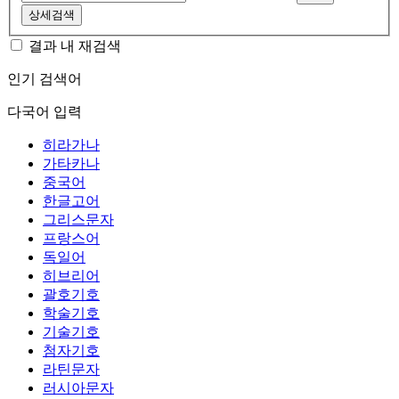
상세검색
결과 내 재검색
인기 검색어
다국어 입력
히라가나
가타카나
중국어
한글고어
그리스문자
프랑스어
독일어
히브리어
괄호기호
학술기호
기술기호
첨자기호
라틴문자
러시아문자