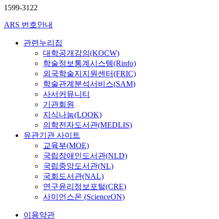
1599-3122
ARS 번호안내
관련누리집
대학공개강의(KOCW)
학술정보통계시스템(Rinfo)
외국학술지지원센터(FRIC)
학술관계분석서비스(SAM)
사서커뮤니티
기관회원
지식나눔(LOOK)
의학전자도서관(MEDLIS)
유관기관 사이트
교육부(MOE)
국립장애인도서관(NLD)
국립중앙도서관(NL)
국회도서관(NAL)
연구윤리정보포털(CRE)
사이언스온 (ScienceON)
이용약관