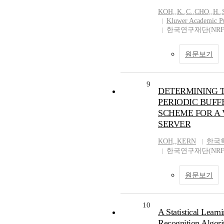
KOH,
,
K.
,
C.
,
CHO,
,
H.
,
Kluwer Academic Pu
한국연구재단(NRF
원문보기
9
DETERMINING T
PERIODIC BUFF
SCHEME FOR A
SERVER
KOH,
,
KERN
한국
한국연구재단(NRF
원문보기
10
A Statistical Learn
Recognition Algori