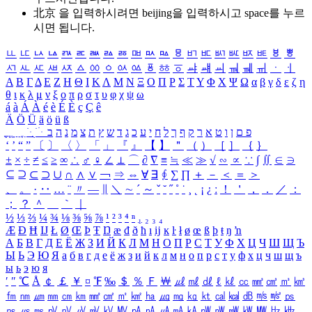
北京 을 입력하시려면
beijing
을 입력하시고 space를 누르
시면 됩니다.
ㅥ
ㅦ
ㅧ
ㅨ
ㅩ
ㅪ
ㅫ
ㅬ
ㅭ
ㅮ
ㅯ
ㅰ
ㅱ
ㅲ
ㅳ
ㅴ
ㅵ
ㅶ
ㅷ
ㅸ
ㅹ
ㅺ
ㅻ
ㅼ
ㅽ
ㅾ
ㅿ
ㆀ
ㆁ
ㆂ
ㆃ
ㆄ
ㆅ
ㆆ
ㆇ
ㆈ
ㆉ
ㆊ
ㆋ
ㆌ
ㆍ
ㆎ
Α
Β
Γ
Δ
Ε
Ζ
Η
Θ
Ι
Κ
Λ
Μ
Ν
Ξ
Ο
Π
Ρ
Σ
Τ
Υ
Φ
Χ
Ψ
Ω
α
β
γ
δ
ε
ζ
η
θ
ι
κ
λ
μ
ν
ξ
ο
π
ρ
σ
τ
υ
φ
χ
ψ
ω
á
à
Á
À
é
è
É
È
ç
Ç
ê
Ä
Ö
Ü
ä
ö
ü
ß
ְ
ֳ
ֲ
ֱ
ָ
ַ
ֵ
ֶ
ִ
ֹ
ּ
ֻ
ׂ
ׁ
ּ
ב
ה
נ
מ
צ
ת
ץ
ש
ד
ג
כ
ע
י
ח
ל
ך
ף
ק
ר
א
ט
ו
ן
ם
פ
‘
’
“
”
〔
〕
〈
〉
「
」
『
』
【
】
＂
（
）
［
］
｛
｝
±
×
÷
≠
≤
≥
∞
∴
♂
♀
∠
⊥
⌒
∂
∇
≡
≒
≪
≫
√
∽
∝
∵
∫
∬
∈
∋
⊆
⊇
⊂
⊃
∪
∩
∧
∨
￢
⇒
⇔
∀
∃
∮
∑
∏
＋
－
＜
＝
＞
、
。
·
‥
…
¨
〃
―
∥
＼
∼
´
～
ˇ
˘
˝
˚
˙
¸
˛
¡
¿
ː
！
＇
，
．
／
：
；
？
＾
＿
｀
｜
½
⅓
⅔
¼
¾
⅛
⅜
⅝
⅞
¹
²
³
⁴
ⁿ
₁
₂
₃
₄
Æ
Ð
Ħ
Ĳ
Ł
Ø
Œ
Þ
Ŧ
Ŋ
æ
đ
ð
ħ
ı
ĳ
ĸ
ŀ
ł
ø
œ
ß
þ
ŧ
ŋ
ŉ
А
Б
В
Г
Д
Е
Ё
Ж
З
И
Й
К
Л
М
Н
О
П
Р
С
Т
У
Ф
Х
Ц
Ч
Ш
Щ
Ъ
Ы
Ь
Э
Ю
Я
а
б
в
г
д
е
ё
ж
з
и
й
к
л
м
н
о
п
р
с
т
у
ф
х
ц
ч
ш
щ
ъ
ы
ь
э
ю
я
′
″
℃
Å
￠
￡
￥
¤
℉
‰
＄
％
Ｆ
￦
㎕
㎖
㎗
ℓ
㎘
㏄
㎣
㎤
㎥
㎦
㎙
㎚
㎛
㎜
㎝
㎞
㎟
㎠
㎡
㎢
㏊
㎍
㎎
㎏
㏏
㎈
㎉
㏈
㎧
㎨
㎰
㎱
㎲
㎳
㎴
㎵
㎶
㎷
㎸
㎹
㎀
㎁
㎂
㎃
㎄
㎺
㎻
㎽
㎾
㎿
㎐
㎑