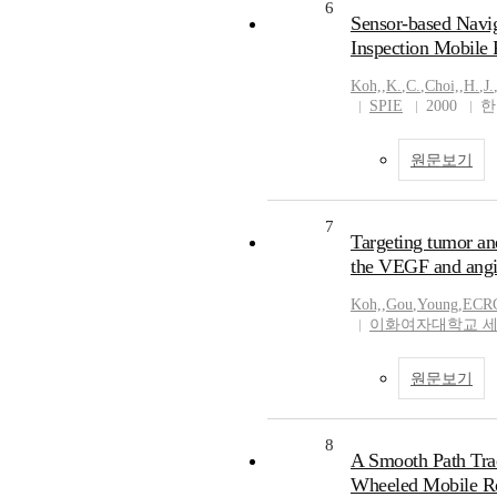
6
Sensor-based Navig
Inspection Mobile 
Koh,
,
K.
,
C.
,
Choi,
,
H.
,
J.
SPIE
2000
한
원문보기
7
Targeting tumor an
the VEGF and angi
Koh,
,
Gou
,
Young
,
ECR
이화여자대학교 
원문보기
8
A Smooth Path Tra
Wheeled Mobile Ro