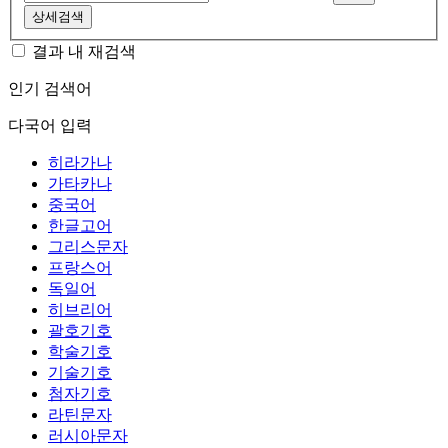
상세검색
결과 내 재검색
인기 검색어
다국어 입력
히라가나
가타카나
중국어
한글고어
그리스문자
프랑스어
독일어
히브리어
괄호기호
학술기호
기술기호
첨자기호
라틴문자
러시아문자