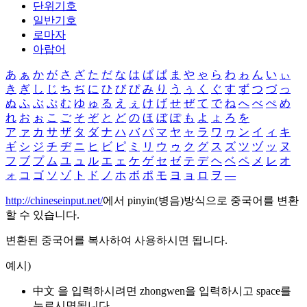
단위기호
일반기호
로마자
아랍어
あ
ぁ
か
が
さ
ざ
た
だ
な
は
ば
ぱ
ま
や
ゃ
ら
わ
ゎ
ん
い
ぃ
き
ぎ
し
じ
ち
ぢ
に
ひ
び
ぴ
み
り
う
ぅ
く
ぐ
す
ず
つ
づ
っ
ぬ
ふ
ぶ
ぷ
む
ゆ
ゅ
る
え
ぇ
け
げ
せ
ぜ
て
で
ね
へ
べ
ぺ
め
れ
お
ぉ
こ
ご
そ
ぞ
と
ど
の
ほ
ぼ
ぽ
も
よ
ょ
ろ
を
ア
ァ
カ
サ
ザ
タ
ダ
ナ
ハ
バ
パ
マ
ヤ
ャ
ラ
ワ
ヮ
ン
イ
ィ
キ
ギ
シ
ジ
チ
ヂ
ニ
ヒ
ビ
ピ
ミ
リ
ウ
ゥ
ク
グ
ス
ズ
ツ
ヅ
ッ
ヌ
フ
ブ
プ
ム
ユ
ュ
ル
エ
ェ
ケ
ゲ
セ
ゼ
テ
デ
ヘ
ベ
ペ
メ
レ
オ
ォ
コ
ゴ
ソ
ゾ
ト
ド
ノ
ホ
ボ
ポ
モ
ヨ
ョ
ロ
ヲ
―
http://chineseinput.net/
에서 pinyin(병음)방식으로 중국어를 변환
할 수 있습니다.
변환된 중국어를 복사하여 사용하시면 됩니다.
예시)
中文 을 입력하시려면
zhongwen
을 입력하시고 space를
누르시면됩니다.