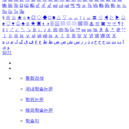
㎒
㎓
㎔
Ω
㏀
㏁
㎊
㎋
㎌
㏖
㏅
㎭
㎮
㎯
㏛
㎩
㎪
㎫
㎬
㏝
㏐
㏓
㏃
㏉
㏜
㏆
§
※
☆
★
○
●
◎
◇
◆
□
■
△
▽
→
←
↑
↓
↔
〓
◁
◀
▷
▶
♤
♠
♡
♥
♧
♣
⊙
◈
▣
◐
◑
▒
▤
▥
▨
▧
▦
▩
♨
☏
☎
☜
☞
¶
†
‡
↕
↗
↙
↖
↘
♭
♩
♪
♬
㉿
㈜
№
㏇
™
㏂
㏘
℡
＃
＆
＊
＠
ª
º
ⅰ
ⅱ
ⅲ
ⅳ
ⅴ
ⅵ
ⅶ
ⅷ
ⅸ
ⅹ
Ⅰ
Ⅱ
Ⅲ
Ⅳ
Ⅴ
Ⅵ
Ⅶ
Ⅷ
Ⅸ
Ⅹ
ا
ب
ت
ث
ج
ح
خ
د
ذ
ر
ز
س
ش
ص
ض
ط
ظ
ع
غ
ف
ق
ک
ل
م
ن
ه
و
ی
닫기
통합검색
국내학술논문
학위논문
해외학술논문
학술지