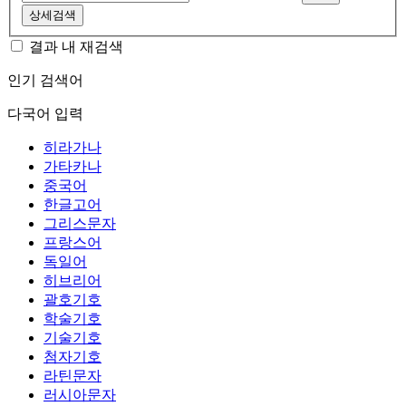
상세검색
결과 내 재검색
인기 검색어
다국어 입력
히라가나
가타카나
중국어
한글고어
그리스문자
프랑스어
독일어
히브리어
괄호기호
학술기호
기술기호
첨자기호
라틴문자
러시아문자