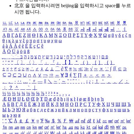
北京 을 입력하시려면
beijing
을 입력하시고 space를 누르
시면 됩니다.
ㅥ
ㅦ
ㅧ
ㅨ
ㅩ
ㅪ
ㅫ
ㅬ
ㅭ
ㅮ
ㅯ
ㅰ
ㅱ
ㅲ
ㅳ
ㅴ
ㅵ
ㅶ
ㅷ
ㅸ
ㅹ
ㅺ
ㅻ
ㅼ
ㅽ
ㅾ
ㅿ
ㆀ
ㆁ
ㆂ
ㆃ
ㆄ
ㆅ
ㆆ
ㆇ
ㆈ
ㆉ
ㆊ
ㆋ
ㆌ
ㆍ
ㆎ
Α
Β
Γ
Δ
Ε
Ζ
Η
Θ
Ι
Κ
Λ
Μ
Ν
Ξ
Ο
Π
Ρ
Σ
Τ
Υ
Φ
Χ
Ψ
Ω
α
β
γ
δ
ε
ζ
η
θ
ι
κ
λ
μ
ν
ξ
ο
π
ρ
σ
τ
υ
φ
χ
ψ
ω
á
à
Á
À
é
è
É
È
ç
Ç
ê
Ä
Ö
Ü
ä
ö
ü
ß
ְ
ֳ
ֲ
ֱ
ָ
ַ
ֵ
ֶ
ִ
ֹ
ּ
ֻ
ׂ
ׁ
ּ
ב
ה
נ
מ
צ
ת
ץ
ש
ד
ג
כ
ע
י
ח
ל
ך
ף
ק
ר
א
ט
ו
ן
ם
פ
‘
’
“
”
〔
〕
〈
〉
「
」
『
』
【
】
＂
（
）
［
］
｛
｝
±
×
÷
≠
≤
≥
∞
∴
♂
♀
∠
⊥
⌒
∂
∇
≡
≒
≪
≫
√
∽
∝
∵
∫
∬
∈
∋
⊆
⊇
⊂
⊃
∪
∩
∧
∨
￢
⇒
⇔
∀
∃
∮
∑
∏
＋
－
＜
＝
＞
、
。
·
‥
…
¨
〃
―
∥
＼
∼
´
～
ˇ
˘
˝
˚
˙
¸
˛
¡
¿
ː
！
＇
，
．
／
：
；
？
＾
＿
｀
｜
½
⅓
⅔
¼
¾
⅛
⅜
⅝
⅞
¹
²
³
⁴
ⁿ
₁
₂
₃
₄
Æ
Ð
Ħ
Ĳ
Ł
Ø
Œ
Þ
Ŧ
Ŋ
æ
đ
ð
ħ
ı
ĳ
ĸ
ŀ
ł
ø
œ
ß
þ
ŧ
ŋ
ŉ
А
Б
В
Г
Д
Е
Ё
Ж
З
И
Й
К
Л
М
Н
О
П
Р
С
Т
У
Ф
Х
Ц
Ч
Ш
Щ
Ъ
Ы
Ь
Э
Ю
Я
а
б
в
г
д
е
ё
ж
з
и
й
к
л
м
н
о
п
р
с
т
у
ф
х
ц
ч
ш
щ
ъ
ы
ь
э
ю
я
′
″
℃
Å
￠
￡
￥
¤
℉
‰
＄
％
Ｆ
￦
㎕
㎖
㎗
ℓ
㎘
㏄
㎣
㎤
㎥
㎦
㎙
㎚
㎛
㎜
㎝
㎞
㎟
㎠
㎡
㎢
㏊
㎍
㎎
㎏
㏏
㎈
㎉
㏈
㎧
㎨
㎰
㎱
㎲
㎳
㎴
㎵
㎶
㎷
㎸
㎹
㎀
㎁
㎂
㎃
㎄
㎺
㎻
㎽
㎾
㎿
㎐
㎑