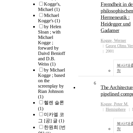
Fremdheit in de
Kogge's,
Michael
(1)
philosophische
Michael
Hermeneutik :
Kogge's
(1)
Heidegger und
by Helen
Gadamer
Sloan ; with
Michael
Kogge
, Werner
Kogge ;
Georg Olms Ver
forward by
2001
Daivd Benioff
and D.B.
Weiss
(1)
복사/대
by Michael
청
Kogge ; based
on the
6
screenplay by
The Architectur
Rian Johnson
pipelined compu
(1)
헬렌 슬론
Kogge
, Peter M.
(1)
Hemisphere
미카엘 코
그 [공] 글
(1)
복사/대
한원희 [번
청