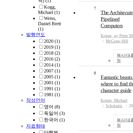
역]
(1)
Kogg,
7
The Architecutr
Michael
(1)
Weiss,
Pipelined
Daniel Brett
Computers
(1)
발행연도
Kogge
, ny Peter M
2020
(1)
McGraw-Hill
2019
(1)
2018
(2)
복사/대
2016
(2)
청
2014
(1)
2007
(1)
8
2005
(1)
Fantastic beasts
2001
(1)
where to find t
1991
(1)
character guide
1981
(1)
작성언어
Kogge
, Michael
Scholastic
20
영어
(8)
독일어
(3)
한국어
(1)
복사/대
청
자료형태
단행본