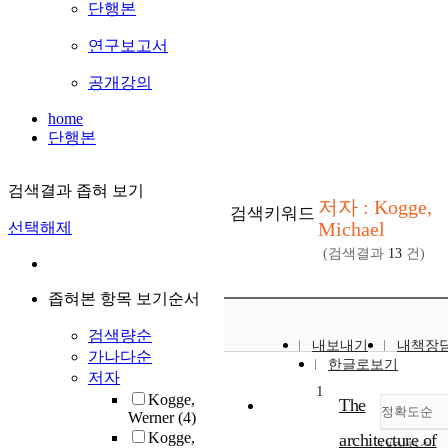
단행본
연구보고서
공개강의
home
단행본
검색결과 좁혀 보기
저자 : Kogge,
검색키워드
Michael
선택해제
(검색결과
13
건)
좁혀본 항목 보기순서
검색량순
내보내기
내책장
가나다순
한글로보기
저자
1
Kogge,
The
정확도순
Werner
(4)
Kogge,
architecture of
내림차순