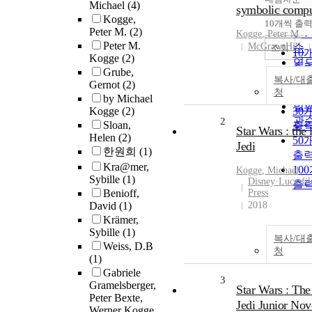
정
Michael
(4)
symbolic compu
순
Kogge,
10개씩 출
내
Peter M.
(2)
인
Kogge
, Peter M.
Peter M.
McGraw-Hill
순
조회
10
Kogge
(2)
연
출
Grube,
제
복사/대
20
Gernot
(2)
저
청
출
by Michael
발
Kogge
(2)
30
관
2
Sloan,
출
Star Wars : the l
Helen
(2)
50
Jedi
한원희
(1)
출
Kra@mer,
10
Kogge
, Michael
Sybille
(1)
Disney·Lucasfi
출
Benioff,
Press
David
(1)
2018
Krämer,
Sybille
(1)
복사/대
Weiss, D.B
청
(1)
Gabriele
3
Gramelsberger,
Star Wars : The
Peter Bexte,
Jedi Junior Nov
Werner Kogge