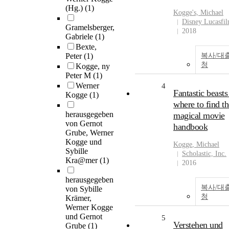
(Hg.)
(1)
Kogge
's, Michael
Disney Lucasfi
Gramelsberger,
2018
Gabriele
(1)
Bexte,
Peter
(1)
복사/대
청
Kogge, ny
Peter M
(1)
Werner
4
Fantastic beasts
Kogge
(1)
where to find t
herausgegeben
magical movie
von Gernot
handbook
Grube, Werner
Kogge und
Kogge
, Michael
Sybille
Scholastic, Inc.
Kra@mer
(1)
2016
herausgegeben
복사/대
von Sybille
청
Krämer,
Werner Kogge
und Gernot
5
Verstehen und
Grube
(1)