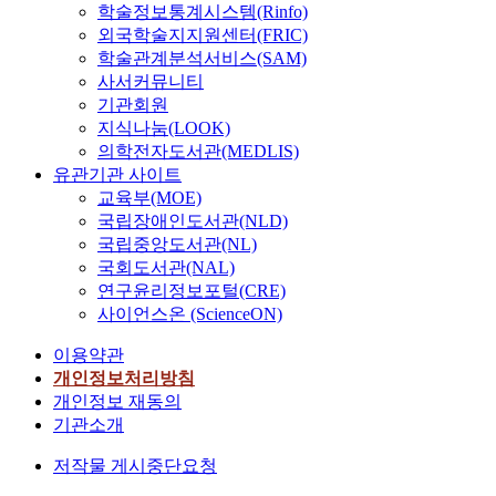
학술정보통계시스템(Rinfo)
외국학술지지원센터(FRIC)
학술관계분석서비스(SAM)
사서커뮤니티
기관회원
지식나눔(LOOK)
의학전자도서관(MEDLIS)
유관기관 사이트
교육부(MOE)
국립장애인도서관(NLD)
국립중앙도서관(NL)
국회도서관(NAL)
연구윤리정보포털(CRE)
사이언스온 (ScienceON)
이용약관
개인정보처리방침
개인정보 재동의
기관소개
저작물 게시중단요청