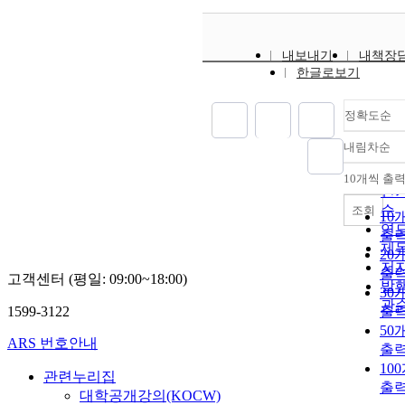
내보내기
내책장
한글로보기
정확도순
내림차순
정
순
10개씩 출
내
인
순
조회
10
연
출
제
20
저
출
고객센터 (평일: 09:00~18:00)
발
30
관
1599-3122
출
50
ARS 번호안내
출
10
관련누리집
출
대학공개강의(KOCW)