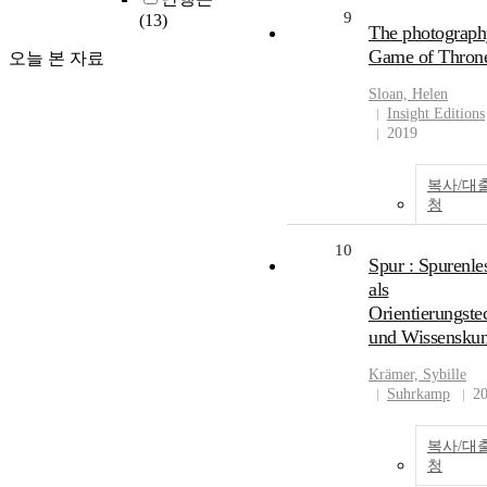
9
(13)
The photograph
Game of Thron
오늘 본 자료
Sloan, Helen
Insight Editions
2019
복사/대
청
10
Spur : Spurenle
als
Orientierungste
und Wissenskun
Krämer, Sybille
Suhrkamp
2
복사/대
청