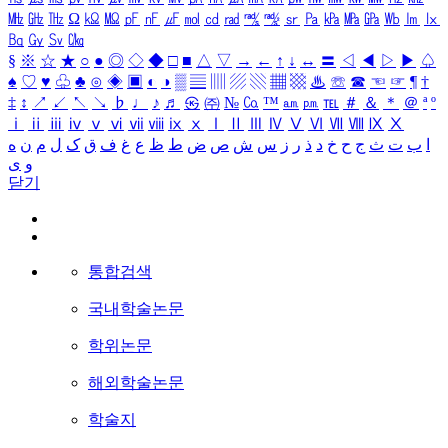
㎒
㎓
㎔
Ω
㏀
㏁
㎊
㎋
㎌
㏖
㏅
㎭
㎮
㎯
㏛
㎩
㎪
㎫
㎬
㏝
㏐
㏓
㏃
㏉
㏜
㏆
§
※
☆
★
○
●
◎
◇
◆
□
■
△
▽
→
←
↑
↓
↔
〓
◁
◀
▷
▶
♤
♠
♡
♥
♧
♣
⊙
◈
▣
◐
◑
▒
▤
▥
▨
▧
▦
▩
♨
☏
☎
☜
☞
¶
†
‡
↕
↗
↙
↖
↘
♭
♩
♪
♬
㉿
㈜
№
㏇
™
㏂
㏘
℡
＃
＆
＊
＠
ª
º
ⅰ
ⅱ
ⅲ
ⅳ
ⅴ
ⅵ
ⅶ
ⅷ
ⅸ
ⅹ
Ⅰ
Ⅱ
Ⅲ
Ⅳ
Ⅴ
Ⅵ
Ⅶ
Ⅷ
Ⅸ
Ⅹ
ا
ب
ت
ث
ج
ح
خ
د
ذ
ر
ز
س
ش
ص
ض
ط
ظ
ع
غ
ف
ق
ک
ل
م
ن
ه
و
ی
닫기
통합검색
국내학술논문
학위논문
해외학술논문
학술지