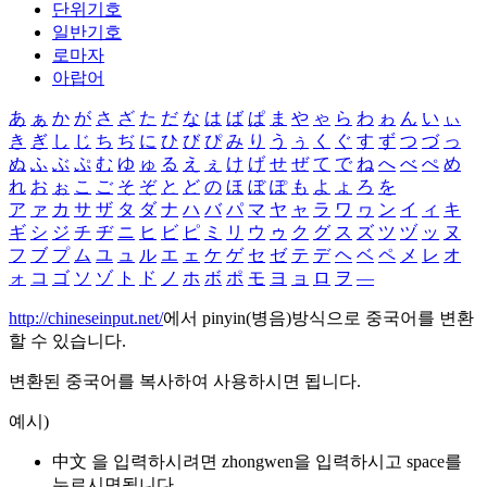
단위기호
일반기호
로마자
아랍어
あ
ぁ
か
が
さ
ざ
た
だ
な
は
ば
ぱ
ま
や
ゃ
ら
わ
ゎ
ん
い
ぃ
き
ぎ
し
じ
ち
ぢ
に
ひ
び
ぴ
み
り
う
ぅ
く
ぐ
す
ず
つ
づ
っ
ぬ
ふ
ぶ
ぷ
む
ゆ
ゅ
る
え
ぇ
け
げ
せ
ぜ
て
で
ね
へ
べ
ぺ
め
れ
お
ぉ
こ
ご
そ
ぞ
と
ど
の
ほ
ぼ
ぽ
も
よ
ょ
ろ
を
ア
ァ
カ
サ
ザ
タ
ダ
ナ
ハ
バ
パ
マ
ヤ
ャ
ラ
ワ
ヮ
ン
イ
ィ
キ
ギ
シ
ジ
チ
ヂ
ニ
ヒ
ビ
ピ
ミ
リ
ウ
ゥ
ク
グ
ス
ズ
ツ
ヅ
ッ
ヌ
フ
ブ
プ
ム
ユ
ュ
ル
エ
ェ
ケ
ゲ
セ
ゼ
テ
デ
ヘ
ベ
ペ
メ
レ
オ
ォ
コ
ゴ
ソ
ゾ
ト
ド
ノ
ホ
ボ
ポ
モ
ヨ
ョ
ロ
ヲ
―
http://chineseinput.net/
에서 pinyin(병음)방식으로 중국어를 변환
할 수 있습니다.
변환된 중국어를 복사하여 사용하시면 됩니다.
예시)
中文 을 입력하시려면
zhongwen
을 입력하시고 space를
누르시면됩니다.