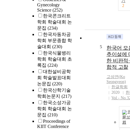
기
Gynecology
2
Science
(252)
한국콘크리트
학회 학술대회 논
문집
(234)
한국자동차공
학회 부문종합 학
술대회
(230)
5
한국어 모
한국식물병리
추이설에 
학회 학술대회 초
한 비판적
록집
(224)
합적 고찰
대한설비공학
고성연(
Ko
회 학술발표대회
Seongyeon)
논문집
(220)
한글학회
한국산학기술
2020
한
학회논문지
(217)
Vol.- No.3
한국소성가공
학회 학술대회 논
문집
(210)
문
Proceedings of
기
KIIT Conference