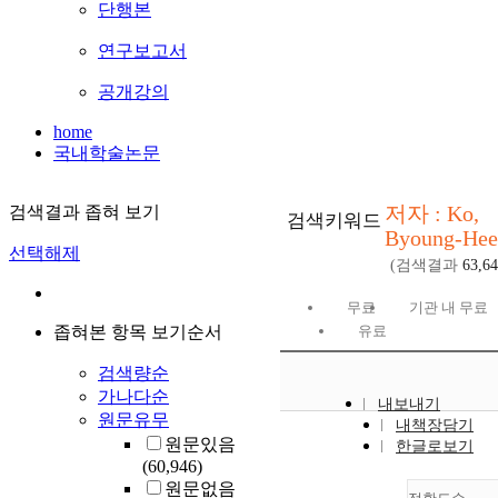
단행본
연구보고서
공개강의
home
국내학술논문
저자 : Ko,
검색결과 좁혀 보기
검색키워드
Byoung-Hee
선택해제
(검색결과
63,6
무료
기관 내 무료
좁혀본 항목 보기순서
유료
검색량순
가나다순
내보내기
원문유무
내책장담기
원문있음
한글로보기
(60,946)
원문없음