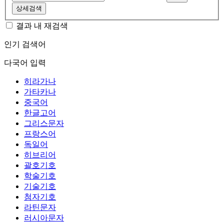
상세검색
결과 내 재검색
인기 검색어
다국어 입력
히라가나
가타카나
중국어
한글고어
그리스문자
프랑스어
독일어
히브리어
괄호기호
학술기호
기술기호
첨자기호
라틴문자
러시아문자