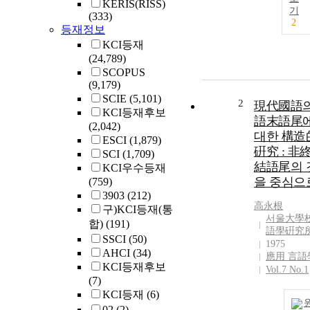
KERIS(RISS)
기
(333)
2
등재정보
KCI등재
(24,789)
SCOPUS
(9,179)
SCIE
(5,101)
2
現代國語
KCI등재후보
語末語尾
(2,042)
대한 構造
ESCI
(1,879)
硏究 : 非
SCI
(1,709)
結語尾의 
KCI우수등재
을 중심으
(759)
3903
(212)
高永根
구)KCI등재(통
서울大學
합)
(191)
語學硏究
SSCI
(50)
1975
AHCI
(34)
應用 言語
KCI등재후보
Vol.7 No.1
(7)
KCI등재
(6)
02
(2)