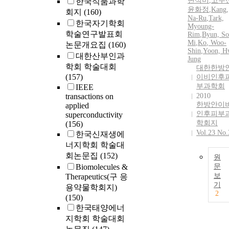
변석미
,
고우
한국식품과학
윤화정
,
Kang,
회지
(160)
Na-Ru
,
Tark,
한국자기학회
Myoung-
학술연구발표회
Rim
,
Byun, So
Mi
,
Ko
, Woo-
논문개요집
(160)
Shin
,
Yoon, H
대한산부인과
Jung
학회 학술대회
대한한방
(157)
이비인후
부과학회
IEEE
transactions on
2010
한방안이
applied
인후피부
superconductivity
학회지
(156)
Vol.23 No.
한국신재생에
너지학회 학술대
회논문집
(152)
원
Biomolecules &
문
보
Therapeutics(구 응
기
용약물학회지)
2
(150)
한국태양에너
지학회 학술대회