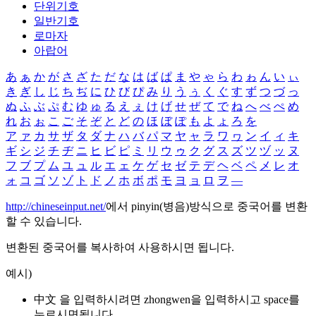
단위기호
일반기호
로마자
아랍어
あ
ぁ
か
が
さ
ざ
た
だ
な
は
ば
ぱ
ま
や
ゃ
ら
わ
ゎ
ん
い
ぃ
き
ぎ
し
じ
ち
ぢ
に
ひ
び
ぴ
み
り
う
ぅ
く
ぐ
す
ず
つ
づ
っ
ぬ
ふ
ぶ
ぷ
む
ゆ
ゅ
る
え
ぇ
け
げ
せ
ぜ
て
で
ね
へ
べ
ぺ
め
れ
お
ぉ
こ
ご
そ
ぞ
と
ど
の
ほ
ぼ
ぽ
も
よ
ょ
ろ
を
ア
ァ
カ
サ
ザ
タ
ダ
ナ
ハ
バ
パ
マ
ヤ
ャ
ラ
ワ
ヮ
ン
イ
ィ
キ
ギ
シ
ジ
チ
ヂ
ニ
ヒ
ビ
ピ
ミ
リ
ウ
ゥ
ク
グ
ス
ズ
ツ
ヅ
ッ
ヌ
フ
ブ
プ
ム
ユ
ュ
ル
エ
ェ
ケ
ゲ
セ
ゼ
テ
デ
ヘ
ベ
ペ
メ
レ
オ
ォ
コ
ゴ
ソ
ゾ
ト
ド
ノ
ホ
ボ
ポ
モ
ヨ
ョ
ロ
ヲ
―
http://chineseinput.net/
에서 pinyin(병음)방식으로 중국어를 변환
할 수 있습니다.
변환된 중국어를 복사하여 사용하시면 됩니다.
예시)
中文 을 입력하시려면
zhongwen
을 입력하시고 space를
누르시면됩니다.