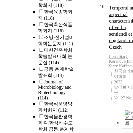
the morpholog
학회지
(118)
10
Temporal a
of adult males
한국육종학회
females, we
aspectual
지
(118)
present a
characterist
한국축산식품
molecular
of verba
학회지
(116)
phylogenetic
sentiendi et
조명·전기설비
reconstruction
cogitandi in
학회논문지
(115)
Zoraptera
Czech
specifically
대한건축학회
focused on the
학술발표대회 논
Ilona Starý
genus
Kořánová(Ilo
문집
(114)
Starý Kořáno
Spiralizoros
공동 춘계학술
한국슬라
Koˇcárek, Hor
발표회
(114)
어학회
& Kundrata, 2
Journal of
2022
and the positi
Microbiology and
슬라브어
of S. hainanens
Biotechnology
구
(114)
Vol.27 No.
한국식품영양
과학회지
(112)
한국물환경학
문
회·대한상하수도
기
학회 공동 춘계학