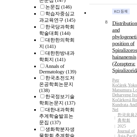
논문집
(147)
논문집
(146)
학습자중심교
과교육연구
(145)
8
Distribution
한국당과학회
and
학술대회
(144)
phylogeneti
대한한의학회
position of
지
(141)
Spiralizoros
대한한방내과
hainanensis
학회지
(141)
(Zoraptera:
Annals of
Spiralizorid
Dermatology
(139)
한국초전도저
Petr
온공학회논문지
Kočárek
,
Yoko
(138)
Matsumura
,
Lo
Deharveng
,
Iv
한국정보기술
Kočárková
,
Ro
학회논문지
(137)
Kundrata
,
And
대한내과학회
Nel
한국응용
추계학술발표논
충학회
문집
(137)
2025
생화학분자생
Journal of
물학회 춘계학술
Asia-Pacifi