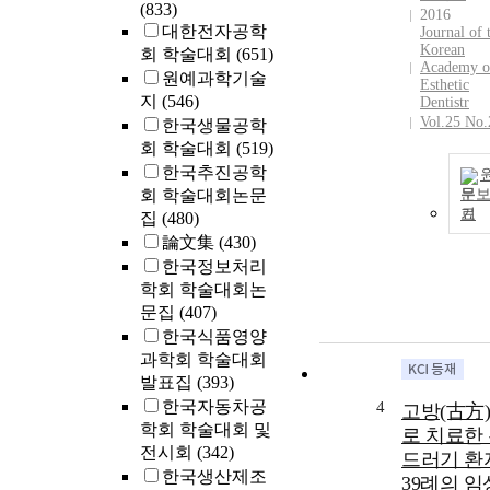
(833)
2016
대한전자공학
Journal of 
Korean
회 학술대회
(651)
Academy o
원예과학기술
Esthetic
지
(546)
Dentistr
Vol.25 No.
한국생물공학
회 학술대회
(519)
한국추진공학
회 학술대회논문
문
기
집
(480)
論文集
(430)
한국정보처리
학회 학술대회논
문집
(407)
한국식품영양
과학회 학술대회
발표집
(393)
한국자동차공
4
고방(古方
학회 학술대회 및
로 치료한
전시회
(342)
드러기 환
한국생산제조
39례의 임