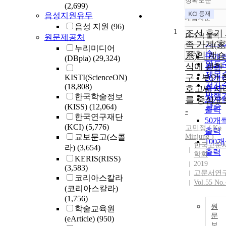
정확도순
(2,699)
음성지원유무
내림차순
정확
음성 지원
(96)
1
순
조선 후기
10개씩 출력
원문제공처
내림
인기
족 가계(家
누리미디어
순
조회
系)의 계
10개
(DBpia)
(29,324)
연도
식에 관한
출력
제목
구 - 부안 
KISTI(ScienceON)
20개
저자
(18,808)
호고씨 사
출력
발행
한국학술정보
를 중심으
30개
관순
(KISS)
(12,064)
출력
-
한국연구재단
50개
(KCI)
(5,776)
고민정 (
Ko
출력
교보문고(스콜
Minjung )
100
한국고문
라)
(3,654)
출력
학회
KERIS(RISS)
2019
(3,583)
고문서연
코리아스칼라
Vol.55 No.
(코리아스칼라)
(1,756)
원
학술교육원
문
(eArticle)
(950)
보