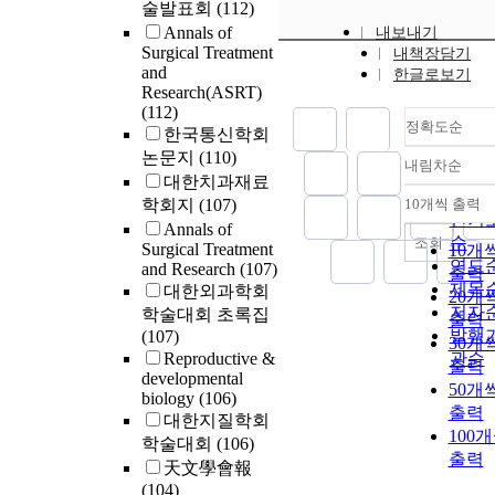
술발표회
(112)
Annals of
내보내기
Surgical Treatment
내책장담기
and
한글로보기
Research(ASRT)
(112)
정확도순
한국통신학회
논문지
(110)
내림차순
정확
대한치과재료
순
학회지
(107)
10개씩 출력
내림
인기
Annals of
순
조회
Surgical Treatment
10개
연도
and Research
(107)
출력
제목
대한외과학회
20개
저자
학술대회 초록집
출력
발행
(107)
30개
Reproductive &
관순
출력
developmental
50개
biology
(106)
출력
대한지질학회
100
학술대회
(106)
출력
天文學會報
(104)