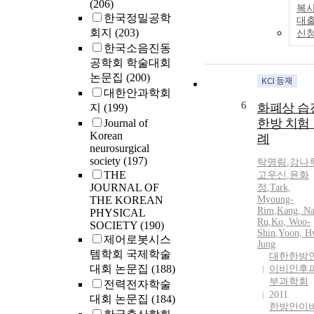
(206)
복사
한국정밀공학
대
회지
(203)
신
한국소음진동
공학회 학술대회
논문집
(200)
대한안과학회
6
화폐상 습
지
(199)
한방 치험 
Journal of
Korean
례
neurosurgical
society
(197)
탁명림
,
강나
THE
고우신
,
윤화
JOURNAL OF
정
,
Tark,
THE KOREAN
Myoung-
Rim
,
Kang, Na
PHYSICAL
Ru
,
Ko
, Woo-
SOCIETY
(190)
Shin
,
Yoon, H
제어로봇시스
Jung
템학회 국제학술
대한한방
대회 논문집
(188)
이비인후
부과학회
전력전자학술
2011
대회 논문집
(184)
한방안이