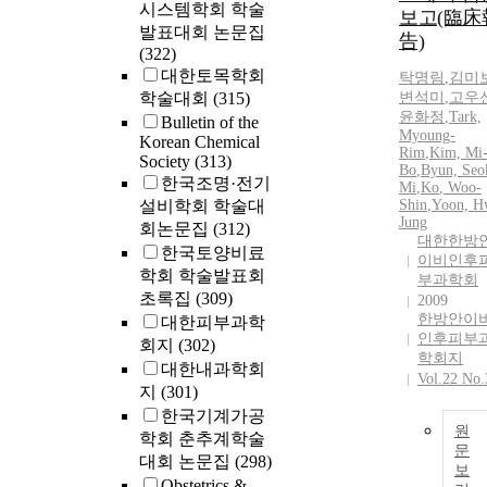
시스템학회 학술
보고(臨床
발표대회 논문집
告)
(322)
대한토목학회
탁명림
,
김미
학술대회
(315)
변석미
,
고우
윤화정
,
Tark,
Bulletin of the
Myoung-
Korean Chemical
Rim
,
Kim, Mi
Society
(313)
Bo
,
Byun, Seo
한국조명·전기
Mi
,
Ko
, Woo-
설비학회 학술대
Shin
,
Yoon, H
Jung
회논문집
(312)
대한한방
한국토양비료
이비인후
학회 학술발표회
부과학회
초록집
(309)
2009
한방안이
대한피부과학
인후피부
회지
(302)
학회지
대한내과학회
Vol.22 No.
지
(301)
한국기계가공
원
학회 춘추계학술
문
대회 논문집
(298)
보
Obstetrics &