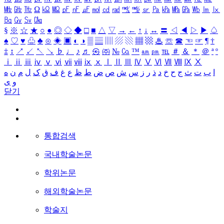
㎒
㎓
㎔
Ω
㏀
㏁
㎊
㎋
㎌
㏖
㏅
㎭
㎮
㎯
㏛
㎩
㎪
㎫
㎬
㏝
㏐
㏓
㏃
㏉
㏜
㏆
§
※
☆
★
○
●
◎
◇
◆
□
■
△
▽
→
←
↑
↓
↔
〓
◁
◀
▷
▶
♤
♠
♡
♥
♧
♣
⊙
◈
▣
◐
◑
▒
▤
▥
▨
▧
▦
▩
♨
☏
☎
☜
☞
¶
†
‡
↕
↗
↙
↖
↘
♭
♩
♪
♬
㉿
㈜
№
㏇
™
㏂
㏘
℡
＃
＆
＊
＠
ª
º
ⅰ
ⅱ
ⅲ
ⅳ
ⅴ
ⅵ
ⅶ
ⅷ
ⅸ
ⅹ
Ⅰ
Ⅱ
Ⅲ
Ⅳ
Ⅴ
Ⅵ
Ⅶ
Ⅷ
Ⅸ
Ⅹ
ا
ب
ت
ث
ج
ح
خ
د
ذ
ر
ز
س
ش
ص
ض
ط
ظ
ع
غ
ف
ق
ک
ل
م
ن
ه
و
ی
닫기
통합검색
국내학술논문
학위논문
해외학술논문
학술지