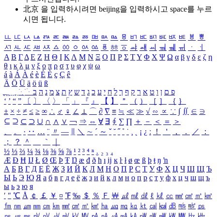
北京 을 입력하시려면
beijing
을 입력하시고 space를 누르
시면 됩니다.
ㅥ
ㅦ
ㅧ
ㅨ
ㅩ
ㅪ
ㅫ
ㅬ
ㅭ
ㅮ
ㅯ
ㅰ
ㅱ
ㅲ
ㅳ
ㅴ
ㅵ
ㅶ
ㅷ
ㅸ
ㅹ
ㅺ
ㅻ
ㅼ
ㅽ
ㅾ
ㅿ
ㆀ
ㆁ
ㆂ
ㆃ
ㆄ
ㆅ
ㆆ
ㆇ
ㆈ
ㆉ
ㆊ
ㆋ
ㆌ
ㆍ
ㆎ
Α
Β
Γ
Δ
Ε
Ζ
Η
Θ
Ι
Κ
Λ
Μ
Ν
Ξ
Ο
Π
Ρ
Σ
Τ
Υ
Φ
Χ
Ψ
Ω
α
β
γ
δ
ε
ζ
η
θ
ι
κ
λ
μ
ν
ξ
ο
π
ρ
σ
τ
υ
φ
χ
ψ
ω
á
à
Á
À
é
è
É
È
ç
Ç
ê
Ä
Ö
Ü
ä
ö
ü
ß
ְ
ֳ
ֲ
ֱ
ָ
ַ
ֵ
ֶ
ִ
ֹ
ּ
ֻ
ׂ
ׁ
ּ
ב
ה
נ
מ
צ
ת
ץ
ש
ד
ג
כ
ע
י
ח
ל
ך
ף
ק
ר
א
ט
ו
ן
ם
פ
‘
’
“
”
〔
〕
〈
〉
「
」
『
』
【
】
＂
（
）
［
］
｛
｝
±
×
÷
≠
≤
≥
∞
∴
♂
♀
∠
⊥
⌒
∂
∇
≡
≒
≪
≫
√
∽
∝
∵
∫
∬
∈
∋
⊆
⊇
⊂
⊃
∪
∩
∧
∨
￢
⇒
⇔
∀
∃
∮
∑
∏
＋
－
＜
＝
＞
、
。
·
‥
…
¨
〃
―
∥
＼
∼
´
～
ˇ
˘
˝
˚
˙
¸
˛
¡
¿
ː
！
＇
，
．
／
：
；
？
＾
＿
｀
｜
½
⅓
⅔
¼
¾
⅛
⅜
⅝
⅞
¹
²
³
⁴
ⁿ
₁
₂
₃
₄
Æ
Ð
Ħ
Ĳ
Ł
Ø
Œ
Þ
Ŧ
Ŋ
æ
đ
ð
ħ
ı
ĳ
ĸ
ŀ
ł
ø
œ
ß
þ
ŧ
ŋ
ŉ
А
Б
В
Г
Д
Е
Ё
Ж
З
И
Й
К
Л
М
Н
О
П
Р
С
Т
У
Ф
Х
Ц
Ч
Ш
Щ
Ъ
Ы
Ь
Э
Ю
Я
а
б
в
г
д
е
ё
ж
з
и
й
к
л
м
н
о
п
р
с
т
у
ф
х
ц
ч
ш
щ
ъ
ы
ь
э
ю
я
′
″
℃
Å
￠
￡
￥
¤
℉
‰
＄
％
Ｆ
￦
㎕
㎖
㎗
ℓ
㎘
㏄
㎣
㎤
㎥
㎦
㎙
㎚
㎛
㎜
㎝
㎞
㎟
㎠
㎡
㎢
㏊
㎍
㎎
㎏
㏏
㎈
㎉
㏈
㎧
㎨
㎰
㎱
㎲
㎳
㎴
㎵
㎶
㎷
㎸
㎹
㎀
㎁
㎂
㎃
㎄
㎺
㎻
㎽
㎾
㎿
㎐
㎑