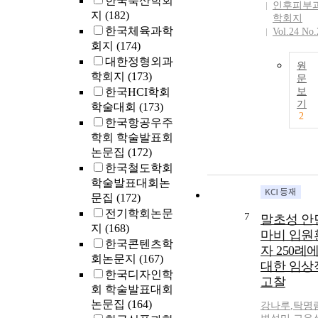
한국축산학회
인후피부
지
(182)
학회지
한국체육과학
Vol.24 No.
회지
(174)
대한정형외과
원
학회지
(173)
문
한국HCI학회
보
기
학술대회
(173)
2
한국항공우주
학회 학술발표회
논문집
(172)
한국철도학회
학술발표대회논
문집
(172)
전기학회논문
7
말초성 안
지
(168)
마비 입원
한국콘텐츠학
자 250례
회논문지
(167)
대한 임상
한국디자인학
고찰
회 학술발표대회
논문집
(164)
강나루
,
탁명