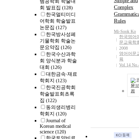
Simple and
템공학회 학술대
combination o
Complex
회 발표집
(128)
newly generat
Grammatica
한국멀티미디
molecular data
Rules
어학회 학술발표
and a detailed
논문집
(127)
morphological
Mi-Sook
Ko
한국방사성폐
investigation o
한국영어
기물학회 학술논
hainanensis, w
문교육학
문요약집
(126)
confirmed that
2008
영어어문
한국수산과학
DNA data of th
육
species from
회 양식분과 학술
Vol.14 No.
Vietnam were
대회
(126)
previously
대한금속·재료
published und
학회지
(123)
the name
문
한국진공학회
Zorotypus sp.
기
학술발표회초록
This species
집
(122)
represents the
동의생리병리
only known
학회지
(120)
Zoraptera spec
Journal of
from Vietnam. 
Korean medical
addition to
science
(120)
contributing t
한국토양비료