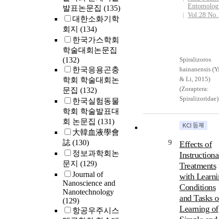
Entomolog
발표논문집
(135)
Vol.28 No.
대한소화기학
회지
(134)
한국가스학회
학술대회논문집
(132)
Spiralizoros
한국응용곤충
hainanensis (Y
& Li, 2015)
학회 학술대회논
(Zoraptera:
문집
(132)
Spiralizoridae)
한국실험동물
was originally
학회 학술발표대
described in
회 논문집
(131)
Hainan, China.
大韓血液學會
Here, we report
誌
(130)
9
Effects of
the first time t
정보과학회논
Instructiona
occurrence of t
문지
(129)
Treatments
species in
Journal of
with Learni
Vietnam on th
Nanoscience and
Conditions
basis of
Nanotechnology
specimens fro
and Tasks 
(129)
Lâm Đồng
Learning of
항공우주시스
Province. Via a