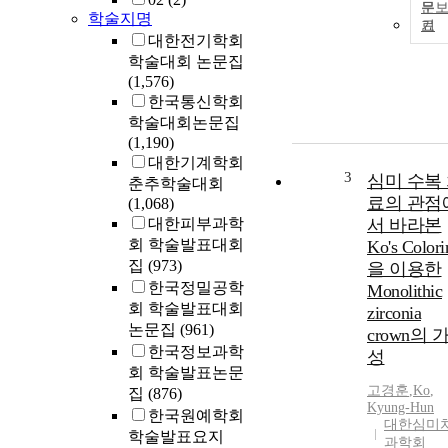
문
학술지명
기
대한전기학회
학술대회 논문집
(1,576)
한국통신학회
학술대회논문집
(1,190)
대한기계학회
3
심미 수복
춘추학술대회
료의 관점
(1,068)
대한피부과학
서 바라본
회 학술발표대회
Ko's Colori
집
(973)
을 이용한
한국정밀공학
Monolithic
회 학술발표대회
zirconia
논문집
(961)
crown의 
한국정보과학
성
회 학술발표논문
고경훈
,
Ko
,
집
(876)
Kyung-Hun
한국원예학회
대한심미
학술발표요지
과학회