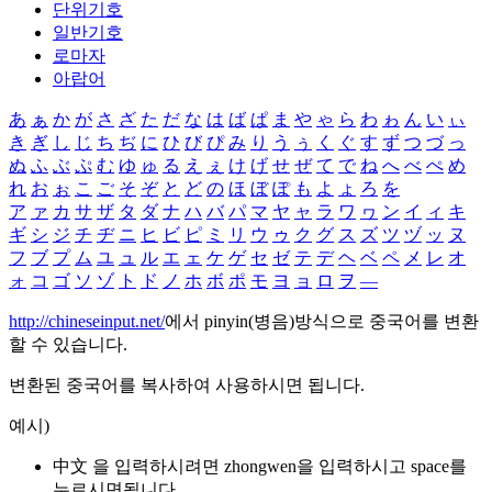
단위기호
일반기호
로마자
아랍어
あ
ぁ
か
が
さ
ざ
た
だ
な
は
ば
ぱ
ま
や
ゃ
ら
わ
ゎ
ん
い
ぃ
き
ぎ
し
じ
ち
ぢ
に
ひ
び
ぴ
み
り
う
ぅ
く
ぐ
す
ず
つ
づ
っ
ぬ
ふ
ぶ
ぷ
む
ゆ
ゅ
る
え
ぇ
け
げ
せ
ぜ
て
で
ね
へ
べ
ぺ
め
れ
お
ぉ
こ
ご
そ
ぞ
と
ど
の
ほ
ぼ
ぽ
も
よ
ょ
ろ
を
ア
ァ
カ
サ
ザ
タ
ダ
ナ
ハ
バ
パ
マ
ヤ
ャ
ラ
ワ
ヮ
ン
イ
ィ
キ
ギ
シ
ジ
チ
ヂ
ニ
ヒ
ビ
ピ
ミ
リ
ウ
ゥ
ク
グ
ス
ズ
ツ
ヅ
ッ
ヌ
フ
ブ
プ
ム
ユ
ュ
ル
エ
ェ
ケ
ゲ
セ
ゼ
テ
デ
ヘ
ベ
ペ
メ
レ
オ
ォ
コ
ゴ
ソ
ゾ
ト
ド
ノ
ホ
ボ
ポ
モ
ヨ
ョ
ロ
ヲ
―
http://chineseinput.net/
에서 pinyin(병음)방식으로 중국어를 변환
할 수 있습니다.
변환된 중국어를 복사하여 사용하시면 됩니다.
예시)
中文 을 입력하시려면
zhongwen
을 입력하시고 space를
누르시면됩니다.