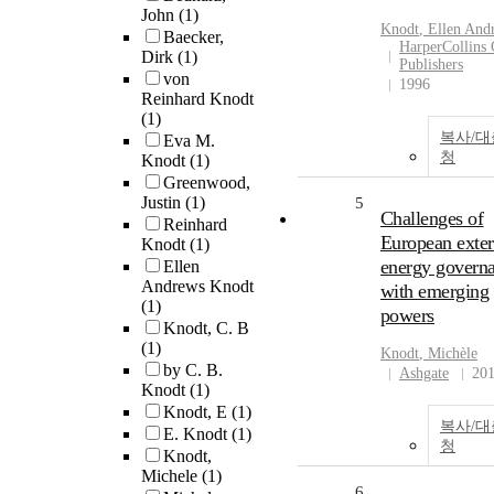
John
(1)
Knodt
, Ellen And
Baecker,
HarperCollins 
Dirk
(1)
Publishers
von
1996
Reinhard Knodt
(1)
복사/
Eva M.
청
Knodt
(1)
Greenwood,
Justin
(1)
5
Challenges of
Reinhard
European exter
Knodt
(1)
energy govern
Ellen
Andrews Knodt
with emerging
(1)
powers
Knodt, C. B
(1)
Knodt
, Michèle
by C. B.
Ashgate
20
Knodt
(1)
Knodt, E
(1)
복사/
E. Knodt
(1)
청
Knodt,
Michele
(1)
6