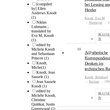
[compiled
bei Lessing un
by] Ellen
Herder
Andrews Knodt
(1)
Knodt
, Eva M
Niklas
Niemeyer
1
Luhmann ;
translated by
복사/
Eva M. Knodt
청
(1)
edited by
Michele Knodt
10
A@sthetische
and Sebastiaan
Korrespondenz
Princen
(1)
Knodt,
Denken im
Miche
(1)
technischen R
Knodt, Jean
Sausele
(1)
Knodt
, Reinhard
Jean Sausele
Reclam
199
Knodt
(1)
edited by
복사/
Michèle Knodt,
청
Christine
Quittkat, Justin
Greenwood
(1)