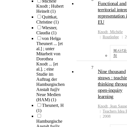
Michele
Functional and
Knodt ; Hubert
territorial inter
Heinelt
(1)
representation 
Quittkat,
EU
Christine
(1)
Wiesner,
Knodt
, Michèle
Claudia
(1)
Routledge
2
von Helga
Theunert ... [et
al.] ; unter
복사/
Mitarbeit von
청
Dorothea
Knodt ... [et
7
al.]. ; eine
Nine thousand
Studie im
straws : teachi
Auftrag der
thinking throu
Hamburgischen
Anstalt fu@r
open-inquiry
Neue Medien
learning
(HAM)
(1)
Theunert, H
Knodt
, Jean Sause
(1)
Teachers Idea 
2008
Hamburgische
Anstalt fu@r