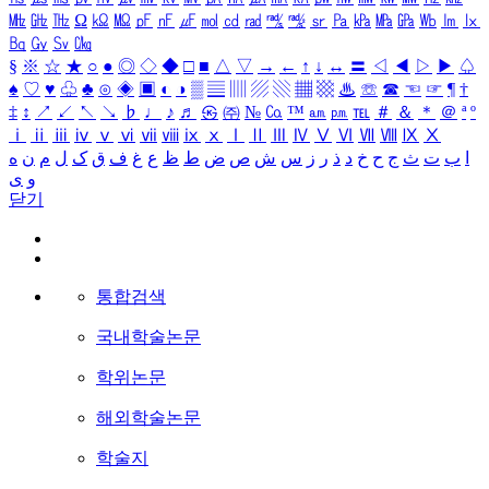
㎒
㎓
㎔
Ω
㏀
㏁
㎊
㎋
㎌
㏖
㏅
㎭
㎮
㎯
㏛
㎩
㎪
㎫
㎬
㏝
㏐
㏓
㏃
㏉
㏜
㏆
§
※
☆
★
○
●
◎
◇
◆
□
■
△
▽
→
←
↑
↓
↔
〓
◁
◀
▷
▶
♤
♠
♡
♥
♧
♣
⊙
◈
▣
◐
◑
▒
▤
▥
▨
▧
▦
▩
♨
☏
☎
☜
☞
¶
†
‡
↕
↗
↙
↖
↘
♭
♩
♪
♬
㉿
㈜
№
㏇
™
㏂
㏘
℡
＃
＆
＊
＠
ª
º
ⅰ
ⅱ
ⅲ
ⅳ
ⅴ
ⅵ
ⅶ
ⅷ
ⅸ
ⅹ
Ⅰ
Ⅱ
Ⅲ
Ⅳ
Ⅴ
Ⅵ
Ⅶ
Ⅷ
Ⅸ
Ⅹ
ا
ب
ت
ث
ج
ح
خ
د
ذ
ر
ز
س
ش
ص
ض
ط
ظ
ع
غ
ف
ق
ک
ل
م
ن
ه
و
ی
닫기
통합검색
국내학술논문
학위논문
해외학술논문
학술지