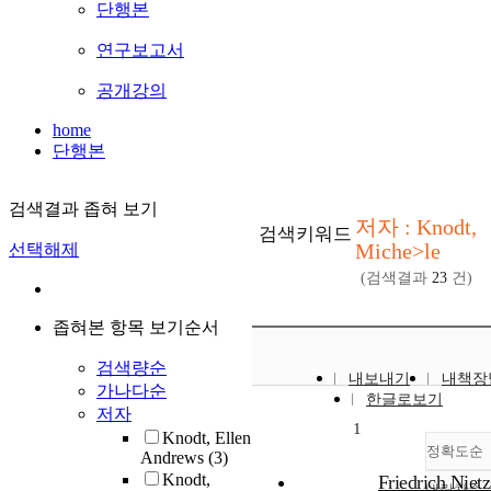
단행본
연구보고서
공개강의
home
단행본
검색결과 좁혀 보기
저자 : Knodt,
검색키워드
Miche>le
선택해제
(검색결과
23
건)
좁혀본 항목 보기순서
검색량순
내보내기
내책장
가나다순
한글로보기
저자
1
Knodt, Ellen
정확도순
Andrews
(3)
Knodt,
Friedrich Nietz
내림차순