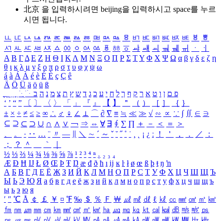
北京 을 입력하시려면
beijing
을 입력하시고 space를 누르
시면 됩니다.
ㅥ
ㅦ
ㅧ
ㅨ
ㅩ
ㅪ
ㅫ
ㅬ
ㅭ
ㅮ
ㅯ
ㅰ
ㅱ
ㅲ
ㅳ
ㅴ
ㅵ
ㅶ
ㅷ
ㅸ
ㅹ
ㅺ
ㅻ
ㅼ
ㅽ
ㅾ
ㅿ
ㆀ
ㆁ
ㆂ
ㆃ
ㆄ
ㆅ
ㆆ
ㆇ
ㆈ
ㆉ
ㆊ
ㆋ
ㆌ
ㆍ
ㆎ
Α
Β
Γ
Δ
Ε
Ζ
Η
Θ
Ι
Κ
Λ
Μ
Ν
Ξ
Ο
Π
Ρ
Σ
Τ
Υ
Φ
Χ
Ψ
Ω
α
β
γ
δ
ε
ζ
η
θ
ι
κ
λ
μ
ν
ξ
ο
π
ρ
σ
τ
υ
φ
χ
ψ
ω
á
à
Á
À
é
è
É
È
ç
Ç
ê
Ä
Ö
Ü
ä
ö
ü
ß
ְ
ֳ
ֲ
ֱ
ָ
ַ
ֵ
ֶ
ִ
ֹ
ּ
ֻ
ׂ
ׁ
ּ
ב
ה
נ
מ
צ
ת
ץ
ש
ד
ג
כ
ע
י
ח
ל
ך
ף
ק
ר
א
ט
ו
ן
ם
פ
‘
’
“
”
〔
〕
〈
〉
「
」
『
』
【
】
＂
（
）
［
］
｛
｝
±
×
÷
≠
≤
≥
∞
∴
♂
♀
∠
⊥
⌒
∂
∇
≡
≒
≪
≫
√
∽
∝
∵
∫
∬
∈
∋
⊆
⊇
⊂
⊃
∪
∩
∧
∨
￢
⇒
⇔
∀
∃
∮
∑
∏
＋
－
＜
＝
＞
、
。
·
‥
…
¨
〃
―
∥
＼
∼
´
～
ˇ
˘
˝
˚
˙
¸
˛
¡
¿
ː
！
＇
，
．
／
：
；
？
＾
＿
｀
｜
½
⅓
⅔
¼
¾
⅛
⅜
⅝
⅞
¹
²
³
⁴
ⁿ
₁
₂
₃
₄
Æ
Ð
Ħ
Ĳ
Ł
Ø
Œ
Þ
Ŧ
Ŋ
æ
đ
ð
ħ
ı
ĳ
ĸ
ŀ
ł
ø
œ
ß
þ
ŧ
ŋ
ŉ
А
Б
В
Г
Д
Е
Ё
Ж
З
И
Й
К
Л
М
Н
О
П
Р
С
Т
У
Ф
Х
Ц
Ч
Ш
Щ
Ъ
Ы
Ь
Э
Ю
Я
а
б
в
г
д
е
ё
ж
з
и
й
к
л
м
н
о
п
р
с
т
у
ф
х
ц
ч
ш
щ
ъ
ы
ь
э
ю
я
′
″
℃
Å
￠
￡
￥
¤
℉
‰
＄
％
Ｆ
￦
㎕
㎖
㎗
ℓ
㎘
㏄
㎣
㎤
㎥
㎦
㎙
㎚
㎛
㎜
㎝
㎞
㎟
㎠
㎡
㎢
㏊
㎍
㎎
㎏
㏏
㎈
㎉
㏈
㎧
㎨
㎰
㎱
㎲
㎳
㎴
㎵
㎶
㎷
㎸
㎹
㎀
㎁
㎂
㎃
㎄
㎺
㎻
㎽
㎾
㎿
㎐
㎑