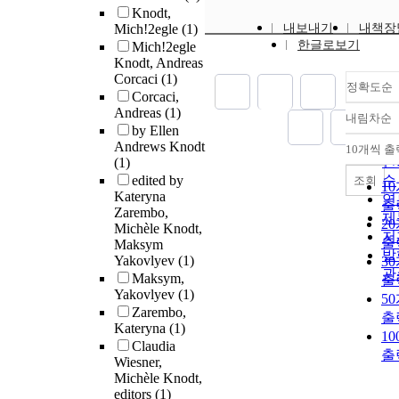
Knodt,
Mich!2egle
(1)
내보내기
내책장
한글로보기
Mich!2egle
Knodt, Andreas
Corcaci
(1)
정확도순
Corcaci,
Andreas
(1)
내림차순
정
by Ellen
순
Andrews Knodt
10개씩 출
내
인
(1)
edited by
순
조회
1
Kateryna
연
출
Zarembo,
제
2
Michèle Knodt,
저
출
Maksym
발
Yakovlyev
(1)
3
관
Maksym,
출
Yakovlyev
(1)
5
Zarembo,
출
Kateryna
(1)
1
Claudia
출
Wiesner,
Michèle Knodt,
editors
(1)