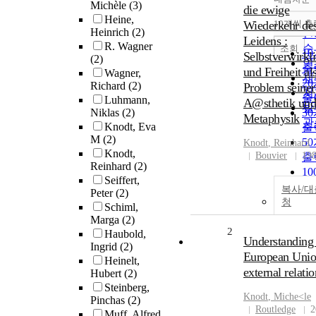
정
Michèle
(3)
die ewige
순
Heine,
Wiederkehr de
10개씩 출
내
Heinrich
(2)
인
Leidens :
R. Wagner
순
조회
1
Selbstverwirkl
(2)
연
출
und Freiheit al
Wagner,
제
2
Richard
(2)
Problem seiner
저
출
Luhmann,
A@sthetik un
발
Niklas
(2)
3
Metaphysik
관
Knodt, Eva
출
M
(2)
5
Knodt
, Reinhard
Knodt,
Bouvier
19
출
Reinhard
(2)
1
Seiffert,
출
복사/
Peter
(2)
청
Schiml,
Marga
(2)
2
Haubold,
Understanding 
Ingrid
(2)
European Unio
Heinelt,
external relati
Hubert
(2)
Steinberg,
Knodt
, Miche<le
Pinchas
(2)
Routledge
2
Muff, Alfred