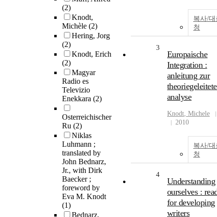
(2)
Knodt,
복사/
Michèle
(2)
청
Hering, Jorg
(2)
3
Europaische
Knodt, Erich
(2)
Integration :
Magyar
anleitung zur
Radio es
theoriegeleitet
Televizio
analyse
Enekkara
(2)
Knodt
, Michele
Osterreichischer
2010
Ru
(2)
Niklas
Luhmann ;
복사/
translated by
청
John Bednarz,
Jr., with Dirk
4
Baecker ;
Understanding
foreword by
ourselves : rea
Eva M. Knodt
for developing
(1)
writers
Bednarz,