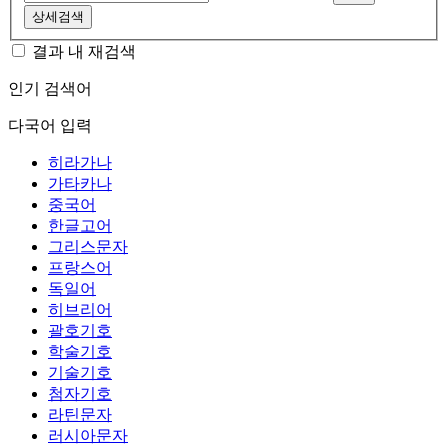
상세검색
결과 내 재검색
인기 검색어
다국어 입력
히라가나
가타카나
중국어
한글고어
그리스문자
프랑스어
독일어
히브리어
괄호기호
학술기호
기술기호
첨자기호
라틴문자
러시아문자