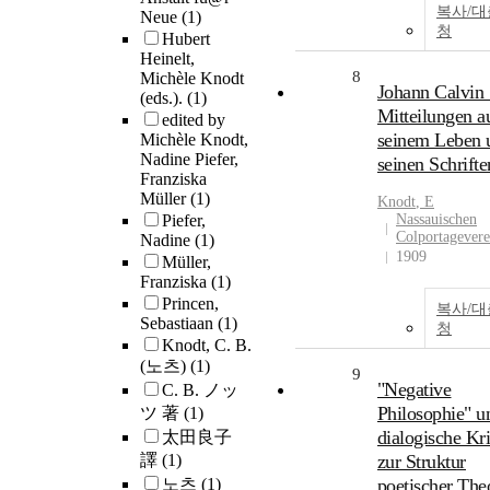
복사/
Neue
(1)
청
Hubert
Heinelt,
8
Michèle Knodt
Johann Calvin 
(eds.).
(1)
Mitteilungen a
edited by
seinem Leben 
Michèle Knodt,
Nadine Piefer,
seinen Schrifte
Franziska
Müller
(1)
Knodt
, E
Piefer,
Nassauischen
Colportagevere
Nadine
(1)
1909
Müller,
Franziska
(1)
Princen,
복사/
Sebastiaan
(1)
청
Knodt, C. B.
(노츠)
(1)
9
"Negative
C. B. ノッ
Philosophie" u
ツ 著
(1)
dialogische Kri
太田良子
譯
(1)
zur Struktur
노츠
(1)
poetischer The