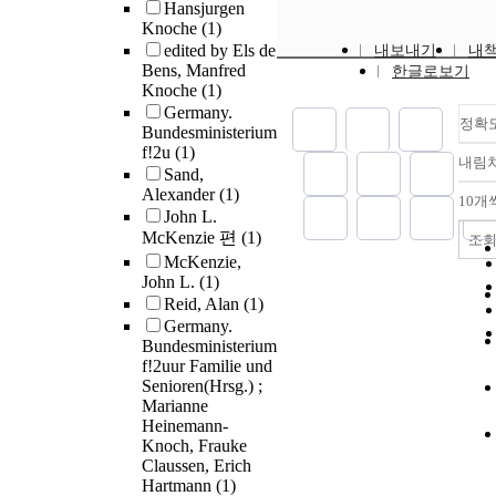
Hansjurgen
Knoche
(1)
edited by Els de
내보내기
내
Bens, Manfred
한글로보기
Knoche
(1)
Germany.
정확
Bundesministerium
f!2u
(1)
내림
Sand,
Alexander
(1)
10개
John L.
McKenzie 편
(1)
조
McKenzie,
John L.
(1)
Reid, Alan
(1)
Germany.
Bundesministerium
f!2uur Familie und
Senioren(Hrsg.) ;
Marianne
Heinemann-
Knoch, Frauke
Claussen, Erich
Hartmann
(1)