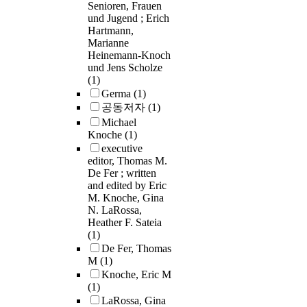
Senioren, Frauen
und Jugend ; Erich
Hartmann,
Marianne
Heinemann-Knoch
und Jens Scholze
(1)
Germa
(1)
공동저자
(1)
Michael
Knoche
(1)
executive
editor, Thomas M.
De Fer ; written
and edited by Eric
M. Knoche, Gina
N. LaRossa,
Heather F. Sateia
(1)
De Fer, Thomas
M
(1)
Knoche, Eric M
(1)
LaRossa, Gina