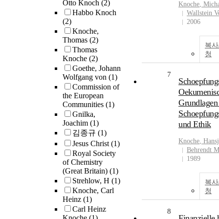
Otto Knoch
(2)
Knoche
, Mich
Habbo Knoch
Wallstein V
(2)
2006
Knoche,
Thomas
(2)
복사
Thomas
청
Knoche
(2)
Goethe, Johann
7
Wolfgang von
(1)
Schoepfungs
Commission of
Oekumenis
the European
Grundlagen
Communities
(1)
Schoepfungs
Gnilka,
Joachim
(1)
und Ethik
김종규
(1)
Knoche
, Hans
Jesus Christ
(1)
Behrendt M
Royal Society
1989
of Chemistry
(Great Britain)
(1)
Strehlow, H
(1)
복사
Knoche, Carl
청
Heinz
(1)
Carl Heinz
8
Finanzielle 
Knoche
(1)