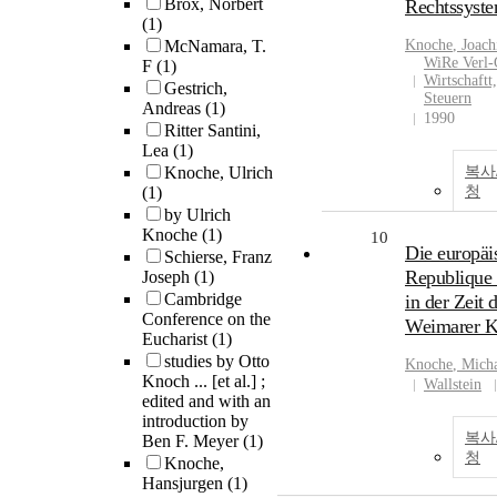
Brox, Norbert
Rechtssyst
(1)
McNamara, T.
Knoche
, Joac
WiRe Verl-
F
(1)
Wirtschaftt
Gestrich,
Steuern
Andreas
(1)
1990
Ritter Santini,
Lea
(1)
Knoche, Ulrich
복사
(1)
청
by Ulrich
Knoche
(1)
10
Die europäi
Schierse, Franz
Republique d
Joseph
(1)
Cambridge
in der Zeit 
Conference on the
Weimarer K
Eucharist
(1)
studies by Otto
Knoche
, Mich
Knoch ... [et al.] ;
Wallstein
edited and with an
introduction by
복사
Ben F. Meyer
(1)
청
Knoche,
Hansjurgen
(1)