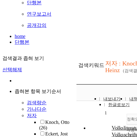
단행본
연구보고서
공개강의
home
단행본
검색결과 좁혀 보기
저자 : Knoch
검색키워드
Heinz
선택해제
(검색
좁혀본 항목 보기순서
내보내기
내
검색량순
한글로보기
가나다순
1
저자
정확
Knoch, Otto
Volksliterat
(26)
내림
Eckert, Jost
Volksschrif