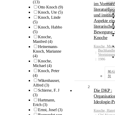
(13)
im Vormarz 
10개
Otto Knoch
(9)
literaturtheo
조
Knoch, Ute
(5)
und institut
Knoch, Linde
Aspekte ein
(5)
literarischen
Knoch, Habbo
Bewegung :
(5)
Knoche,
Knoche
Manfred
(4)
Heinemann-
Knoche
, Mich
Buchhandle
Knoch, Marianne
Vereinigun
(4)
1986
Knoche,
Michael
(4)
Knoch, Peter
복사
(4)
청
Wikenhauser,
Alfred
(3)
2
Die DKP :
Schierse, F. J
(3)
Organisatio
Hartmann,
Ideologie-Po
Erich
(3)
Ernst, Josef
(3)
Knoche
, Hans
Begrundet von