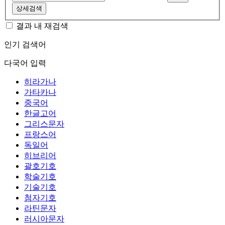
상세검색
결과 내 재검색
인기 검색어
다국어 입력
히라가나
가타카나
중국어
한글고어
그리스문자
프랑스어
독일어
히브리어
괄호기호
학술기호
기술기호
첨자기호
라틴문자
러시아문자