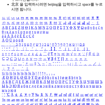
北京 을 입력하시려면
beijing
을 입력하시고 space를 누르
시면 됩니다.
ㅥ
ㅦ
ㅧ
ㅨ
ㅩ
ㅪ
ㅫ
ㅬ
ㅭ
ㅮ
ㅯ
ㅰ
ㅱ
ㅲ
ㅳ
ㅴ
ㅵ
ㅶ
ㅷ
ㅸ
ㅹ
ㅺ
ㅻ
ㅼ
ㅽ
ㅾ
ㅿ
ㆀ
ㆁ
ㆂ
ㆃ
ㆄ
ㆅ
ㆆ
ㆇ
ㆈ
ㆉ
ㆊ
ㆋ
ㆌ
ㆍ
ㆎ
Α
Β
Γ
Δ
Ε
Ζ
Η
Θ
Ι
Κ
Λ
Μ
Ν
Ξ
Ο
Π
Ρ
Σ
Τ
Υ
Φ
Χ
Ψ
Ω
α
β
γ
δ
ε
ζ
η
θ
ι
κ
λ
μ
ν
ξ
ο
π
ρ
σ
τ
υ
φ
χ
ψ
ω
á
à
Á
À
é
è
É
È
ç
Ç
ê
Ä
Ö
Ü
ä
ö
ü
ß
ְ
ֳ
ֲ
ֱ
ָ
ַ
ֵ
ֶ
ִ
ֹ
ּ
ֻ
ׂ
ׁ
ּ
ב
ה
נ
מ
צ
ת
ץ
ש
ד
ג
כ
ע
י
ח
ל
ך
ף
ק
ר
א
ט
ו
ן
ם
פ
‘
’
“
”
〔
〕
〈
〉
「
」
『
』
【
】
＂
（
）
［
］
｛
｝
±
×
÷
≠
≤
≥
∞
∴
♂
♀
∠
⊥
⌒
∂
∇
≡
≒
≪
≫
√
∽
∝
∵
∫
∬
∈
∋
⊆
⊇
⊂
⊃
∪
∩
∧
∨
￢
⇒
⇔
∀
∃
∮
∑
∏
＋
－
＜
＝
＞
、
。
·
‥
…
¨
〃
―
∥
＼
∼
´
～
ˇ
˘
˝
˚
˙
¸
˛
¡
¿
ː
！
＇
，
．
／
：
；
？
＾
＿
｀
｜
½
⅓
⅔
¼
¾
⅛
⅜
⅝
⅞
¹
²
³
⁴
ⁿ
₁
₂
₃
₄
Æ
Ð
Ħ
Ĳ
Ł
Ø
Œ
Þ
Ŧ
Ŋ
æ
đ
ð
ħ
ı
ĳ
ĸ
ŀ
ł
ø
œ
ß
þ
ŧ
ŋ
ŉ
А
Б
В
Г
Д
Е
Ё
Ж
З
И
Й
К
Л
М
Н
О
П
Р
С
Т
У
Ф
Х
Ц
Ч
Ш
Щ
Ъ
Ы
Ь
Э
Ю
Я
а
б
в
г
д
е
ё
ж
з
и
й
к
л
м
н
о
п
р
с
т
у
ф
х
ц
ч
ш
щ
ъ
ы
ь
э
ю
я
′
″
℃
Å
￠
￡
￥
¤
℉
‰
＄
％
Ｆ
￦
㎕
㎖
㎗
ℓ
㎘
㏄
㎣
㎤
㎥
㎦
㎙
㎚
㎛
㎜
㎝
㎞
㎟
㎠
㎡
㎢
㏊
㎍
㎎
㎏
㏏
㎈
㎉
㏈
㎧
㎨
㎰
㎱
㎲
㎳
㎴
㎵
㎶
㎷
㎸
㎹
㎀
㎁
㎂
㎃
㎄
㎺
㎻
㎽
㎾
㎿
㎐
㎑