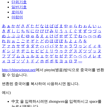
단위기호
일반기호
로마자
아랍어
あ
ぁ
か
が
さ
ざ
た
だ
な
は
ば
ぱ
ま
や
ゃ
ら
わ
ゎ
ん
い
ぃ
き
ぎ
し
じ
ち
ぢ
に
ひ
び
ぴ
み
り
う
ぅ
く
ぐ
す
ず
つ
づ
っ
ぬ
ふ
ぶ
ぷ
む
ゆ
ゅ
る
え
ぇ
け
げ
せ
ぜ
て
で
ね
へ
べ
ぺ
め
れ
お
ぉ
こ
ご
そ
ぞ
と
ど
の
ほ
ぼ
ぽ
も
よ
ょ
ろ
を
ア
ァ
カ
サ
ザ
タ
ダ
ナ
ハ
バ
パ
マ
ヤ
ャ
ラ
ワ
ヮ
ン
イ
ィ
キ
ギ
シ
ジ
チ
ヂ
ニ
ヒ
ビ
ピ
ミ
リ
ウ
ゥ
ク
グ
ス
ズ
ツ
ヅ
ッ
ヌ
フ
ブ
プ
ム
ユ
ュ
ル
エ
ェ
ケ
ゲ
セ
ゼ
テ
デ
ヘ
ベ
ペ
メ
レ
オ
ォ
コ
ゴ
ソ
ゾ
ト
ド
ノ
ホ
ボ
ポ
モ
ヨ
ョ
ロ
ヲ
―
http://chineseinput.net/
에서 pinyin(병음)방식으로 중국어를 변환
할 수 있습니다.
변환된 중국어를 복사하여 사용하시면 됩니다.
예시)
中文 을 입력하시려면
zhongwen
을 입력하시고 space를
누르시면됩니다.