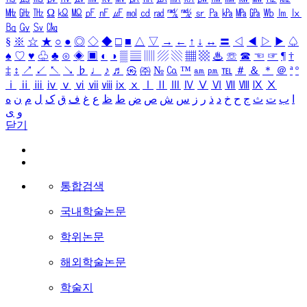
㎒
㎓
㎔
Ω
㏀
㏁
㎊
㎋
㎌
㏖
㏅
㎭
㎮
㎯
㏛
㎩
㎪
㎫
㎬
㏝
㏐
㏓
㏃
㏉
㏜
㏆
§
※
☆
★
○
●
◎
◇
◆
□
■
△
▽
→
←
↑
↓
↔
〓
◁
◀
▷
▶
♤
♠
♡
♥
♧
♣
⊙
◈
▣
◐
◑
▒
▤
▥
▨
▧
▦
▩
♨
☏
☎
☜
☞
¶
†
‡
↕
↗
↙
↖
↘
♭
♩
♪
♬
㉿
㈜
№
㏇
™
㏂
㏘
℡
＃
＆
＊
＠
ª
º
ⅰ
ⅱ
ⅲ
ⅳ
ⅴ
ⅵ
ⅶ
ⅷ
ⅸ
ⅹ
Ⅰ
Ⅱ
Ⅲ
Ⅳ
Ⅴ
Ⅵ
Ⅶ
Ⅷ
Ⅸ
Ⅹ
ا
ب
ت
ث
ج
ح
خ
د
ذ
ر
ز
س
ش
ص
ض
ط
ظ
ع
غ
ف
ق
ک
ل
م
ن
ه
و
ی
닫기
통합검색
국내학술논문
학위논문
해외학술논문
학술지