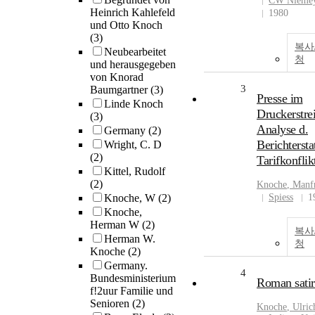
CW Niemey
Heinrich Kahlefeld
1980
und Otto Knoch
(3)
복사
Neubearbeitet
청
und herausgegeben
von Knorad
3
Baumgartner
(3)
Presse im
Linde Knoch
Druckerstrei
(3)
Analyse d.
Germany
(2)
Berichterst
Wright, C. D
(2)
Tarifkonflik
Kittel, Rudolf
(2)
Knoche
, Manf
Knoche, W
(2)
Spiess
1
Knoche,
Herman W
(2)
복사
Herman W.
청
Knoche
(2)
Germany.
4
Bundesministerium
Roman satir
f!2uur Familie und
Senioren
(2)
Knoche
, Ulric