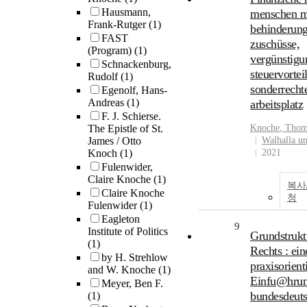
Hausmann,
menschen m
Frank-Rutger
(1)
behinderung
FAST
zuschüsse,
(Program)
(1)
vergünstigu
Schnackenburg,
steuervorteil
Rudolf
(1)
sonderrecht
Egenolf, Hans-
Andreas
(1)
arbeitsplatz
F. J. Schierse.
The Epistle of St.
Knoche
, Thom
James / Otto
Walhalla un
Knoch
(1)
2021
Fulenwider,
Claire Knoche
(1)
복사
Claire Knoche
청
Fulenwider
(1)
Eagleton
9
Institute of Politics
Grundstrukt
(1)
Rechts : ein
by H. Strehlow
praxisorient
and W. Knoche
(1)
Einfu@hrun
Meyer, Ben F.
bundesdeut
(1)