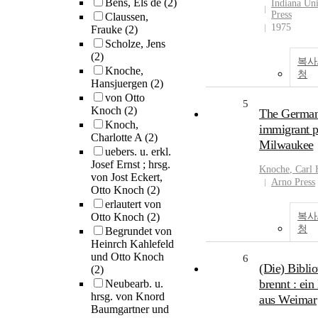
Bens, Els de
(2)
Indiana Uni
Press
Claussen,
1975
Frauke
(2)
Scholze, Jens
(2)
복사
Knoche,
청
Hansjuergen
(2)
von Otto
5
Knoch
(2)
The Germa
Knoch,
immigrant p
Charlotte A
(2)
Milwaukee
uebers. u. erkl.
Josef Ernst ; hrsg.
Knoche
, Carl
von Jost Eckert,
Arno Press
Otto Knoch
(2)
erlautert von
Otto Knoch
(2)
복사
청
Begrundet von
Heinrch Kahlefeld
und Otto Knoch
6
(Die) Bibli
(2)
brennt : ein
Neubearb. u.
hrsg. von Knord
aus Weimar
Baumgartner und