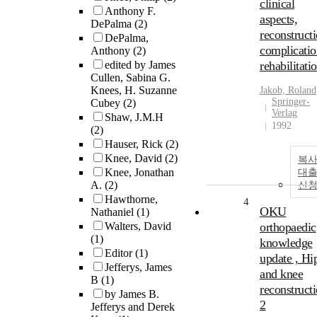
clinical
Anthony F.
aspects,
DePalma
(2)
reconstructi
DePalma,
complicatio
Anthony
(2)
edited by James
rehabilitati
Cullen, Sabina G.
Knees, H. Suzanne
Jakob, Roland
Springer-
Cubey
(2)
Verlag
Shaw, J.M.H
1992
(2)
Hauser, Rick
(2)
Knee, David
(2)
복사
Knee, Jonathan
대
A.
(2)
신
Hawthorne,
4
OKU
Nathaniel
(1)
Walters, David
orthopaedic
(1)
knowledge
Editor
(1)
update , Hi
Jefferys, James
and knee
B
(1)
reconstruct
by James B.
2
Jefferys and Derek