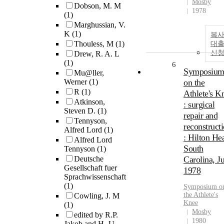
Mosby
Dobson, M. M
1978
(1)
Marghussian, V.
K
(1)
복사
Thouless, M
(1)
대
신
Drew, R. A. L
(1)
6
Symposiu
Mu@ller,
Werner
(1)
on the
R
(1)
Athlete's K
Atkinson,
: surgical
Steven D.
(1)
repair and
Tennyson,
reconstruct
Alfred Lord
(1)
: Hilton He
Alfred Lord
South
Tennyson
(1)
Deutsche
Carolina, J
Gesellschaft fuer
1978
Sprachwissenschaft
(1)
Symposium o
the Athlete's
Cowling, J. M
Knee
(1)
Mosby
edited by R.P.
1980
Jakob and H.-U.