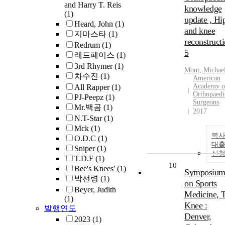
and Harry T. Reis
knowledge
(1)
update , Hi
Heard, John
(1)
and knee
지마스타
(1)
reconstruct
Redrum
(1)
5
레드페이스
(1)
3rd Rhymer
(1)
Mont, Michae
차수진
(1)
American
Academy o
All Rapper
(1)
Orthopaedi
PJ-Peepz
(1)
Surgeons
Mr.백곰
(1)
2017
N.T-Star
(1)
Mck
(1)
복사
O.D.C
(1)
대
Sniper
(1)
신
T.D.F
(1)
10
Bee's Knees'
(1)
Symposiu
박선령
(1)
on Sports
Beyer, Judith
Medicine, 
(1)
Knee :
발행연도
Denver,
2023
(1)