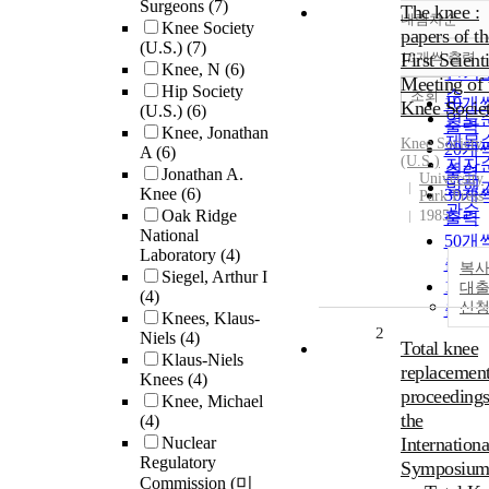
Surgeons
(7)
The knee :
내림차순
정확
Knee Society
papers of th
(U.S.)
(7)
순
10개씩 출력
First Scienti
내림
Knee, N
(6)
인기
Meeting of 
Hip Society
순
조회
10개
Knee Socie
(U.S.)
(6)
연도
출력
Knee, Jonathan
제목
Knee
Society
20개
A
(6)
(U.S.)
저자
출력
Jonathan A.
University
발행
Knee
(6)
30개
Park Press
관순
Oak Ridge
1985
출력
National
50개
Laboratory
(4)
출력
복사
Siegel, Arthur I
100
대
(4)
신
출력
Knees, Klaus-
2
Niels
(4)
Total knee
Klaus-Niels
replacement
Knees
(4)
proceedings
Knee, Michael
the
(4)
Nuclear
Internationa
Regulatory
Symposiu
Commission (미