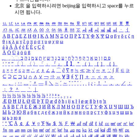
北京 을 입력하시려면
beijing
을 입력하시고 space를 누르
시면 됩니다.
ㅥ
ㅦ
ㅧ
ㅨ
ㅩ
ㅪ
ㅫ
ㅬ
ㅭ
ㅮ
ㅯ
ㅰ
ㅱ
ㅲ
ㅳ
ㅴ
ㅵ
ㅶ
ㅷ
ㅸ
ㅹ
ㅺ
ㅻ
ㅼ
ㅽ
ㅾ
ㅿ
ㆀ
ㆁ
ㆂ
ㆃ
ㆄ
ㆅ
ㆆ
ㆇ
ㆈ
ㆉ
ㆊ
ㆋ
ㆌ
ㆍ
ㆎ
Α
Β
Γ
Δ
Ε
Ζ
Η
Θ
Ι
Κ
Λ
Μ
Ν
Ξ
Ο
Π
Ρ
Σ
Τ
Υ
Φ
Χ
Ψ
Ω
α
β
γ
δ
ε
ζ
η
θ
ι
κ
λ
μ
ν
ξ
ο
π
ρ
σ
τ
υ
φ
χ
ψ
ω
á
à
Á
À
é
è
É
È
ç
Ç
ê
Ä
Ö
Ü
ä
ö
ü
ß
ְ
ֳ
ֲ
ֱ
ָ
ַ
ֵ
ֶ
ִ
ֹ
ּ
ֻ
ׂ
ׁ
ּ
ב
ה
נ
מ
צ
ת
ץ
ש
ד
ג
כ
ע
י
ח
ל
ך
ף
ק
ר
א
ט
ו
ן
ם
פ
‘
’
“
”
〔
〕
〈
〉
「
」
『
』
【
】
＂
（
）
［
］
｛
｝
±
×
÷
≠
≤
≥
∞
∴
♂
♀
∠
⊥
⌒
∂
∇
≡
≒
≪
≫
√
∽
∝
∵
∫
∬
∈
∋
⊆
⊇
⊂
⊃
∪
∩
∧
∨
￢
⇒
⇔
∀
∃
∮
∑
∏
＋
－
＜
＝
＞
、
。
·
‥
…
¨
〃
―
∥
＼
∼
´
～
ˇ
˘
˝
˚
˙
¸
˛
¡
¿
ː
！
＇
，
．
／
：
；
？
＾
＿
｀
｜
½
⅓
⅔
¼
¾
⅛
⅜
⅝
⅞
¹
²
³
⁴
ⁿ
₁
₂
₃
₄
Æ
Ð
Ħ
Ĳ
Ł
Ø
Œ
Þ
Ŧ
Ŋ
æ
đ
ð
ħ
ı
ĳ
ĸ
ŀ
ł
ø
œ
ß
þ
ŧ
ŋ
ŉ
А
Б
В
Г
Д
Е
Ё
Ж
З
И
Й
К
Л
М
Н
О
П
Р
С
Т
У
Ф
Х
Ц
Ч
Ш
Щ
Ъ
Ы
Ь
Э
Ю
Я
а
б
в
г
д
е
ё
ж
з
и
й
к
л
м
н
о
п
р
с
т
у
ф
х
ц
ч
ш
щ
ъ
ы
ь
э
ю
я
′
″
℃
Å
￠
￡
￥
¤
℉
‰
＄
％
Ｆ
￦
㎕
㎖
㎗
ℓ
㎘
㏄
㎣
㎤
㎥
㎦
㎙
㎚
㎛
㎜
㎝
㎞
㎟
㎠
㎡
㎢
㏊
㎍
㎎
㎏
㏏
㎈
㎉
㏈
㎧
㎨
㎰
㎱
㎲
㎳
㎴
㎵
㎶
㎷
㎸
㎹
㎀
㎁
㎂
㎃
㎄
㎺
㎻
㎽
㎾
㎿
㎐
㎑