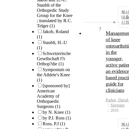
Staubli of the
Orthopedic Study
복사
Group for the Knee
대
; translated by R.C.
신
Telger
(1)
7
Jakob, Roland
Managemen
(1)
of knee
Staubli, H.-U
osteoarthriti
(1)
in the
Schweizerische
younger,
Gesellschaft f?r
Orthop?die
(1)
active patien
Symposium on
an evidence
the Athlete's Knee
based practi
(1)
guide for
[sponsored by]
clinicians
American
Academy of
Parker, David
Orthopaedic
Springer
Surgeons
(1)
2016
by N. Knee
(1)
by P.J. Ross
(1)
Ross, P.J
(1)
복사