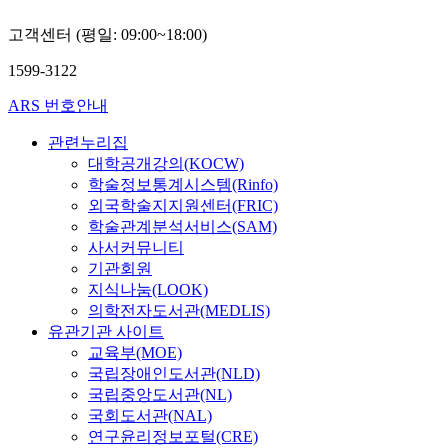
고객센터 (평일: 09:00~18:00)
1599-3122
ARS 번호안내
관련누리집
대학공개강의(KOCW)
학술정보통계시스템(Rinfo)
외국학술지지원센터(FRIC)
학술관계분석서비스(SAM)
사서커뮤니티
기관회원
지식나눔(LOOK)
의학전자도서관(MEDLIS)
유관기관 사이트
교육부(MOE)
국립장애인도서관(NLD)
국립중앙도서관(NL)
국회도서관(NAL)
연구윤리정보포털(CRE)