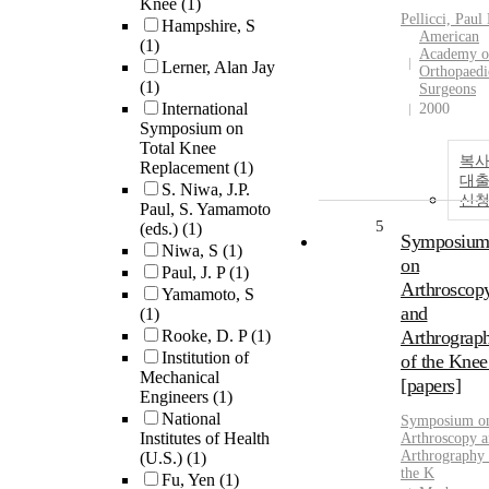
Knee
(1)
Pellicci, Paul
Hampshire, S
American
(1)
Academy o
Lerner, Alan Jay
Orthopaedi
(1)
Surgeons
International
2000
Symposium on
Total Knee
복사
Replacement
(1)
대
S. Niwa, J.P.
신
Paul, S. Yamamoto
5
(eds.)
(1)
Symposiu
Niwa, S
(1)
on
Paul, J. P
(1)
Arthroscop
Yamamoto, S
and
(1)
Rooke, D. P
(1)
Arthrograp
Institution of
of the Knee
Mechanical
[papers]
Engineers
(1)
National
Symposium o
Institutes of Health
Arthroscopy 
Arthrography 
(U.S.)
(1)
the K
Fu, Yen
(1)