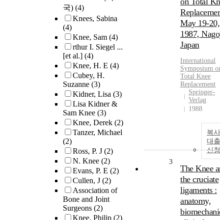
on Total K
국)
(4)
Replacemen
Knees, Sabina
May 19-20,
(4)
1987, Nago
Knee, Sam
(4)
Japan
rthur I. Siegel ...
[et al.]
(4)
International
Knee, H. E
(4)
Symposium o
Cubey, H.
Total
Knee
Suzanne
(3)
Replacement
Springer-
Kidner, Lisa
(3)
Verlag
Lisa Kidner &
1988
Sam Knee
(3)
Knee, Derek
(2)
Tanzer, Michael
복사
(2)
대
신
Ross, P. J
(2)
N. Knee
(2)
3
The Knee a
Evans, P. E
(2)
the cruciate
Cullen, J
(2)
ligaments :
Association of
Bone and Joint
anatomy,
Surgeons
(2)
biomechani
Knee, Philip
(2)