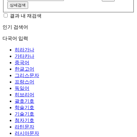
상세검색
결과 내 재검색
인기 검색어
다국어 입력
히라가나
가타카나
중국어
한글고어
그리스문자
프랑스어
독일어
히브리어
괄호기호
학술기호
기술기호
첨자기호
라틴문자
러시아문자