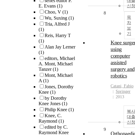
series editor P.
대
E. Evans
(1)
신
Choo, V
(1)
8
목
Wu, Suxing
(1)
차
Tria, Alfred J
보
(1)
기
Reis, Harry T
(1)
Knee surge
Alan Jay Lerner
using
(1)
computer
editors, Michael
assisted
A. Mont, Michael
surgery and
Tanzer
(1)
Mont, Michael
robotics
A
(1)
Catani, Fabio
Jones, Dorothy
Springer
Knee
(1)
2013
by Dorothy
Knee Jones
(1)
Philip Knee
(1)
복사
Knee, C.
대
Raymond
(1)
신
edited by C.
9
Raymond Knee
Orthopaedi