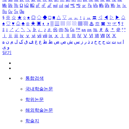
㎒
㎓
㎔
Ω
㏀
㏁
㎊
㎋
㎌
㏖
㏅
㎭
㎮
㎯
㏛
㎩
㎪
㎫
㎬
㏝
㏐
㏓
㏃
㏉
㏜
㏆
§
※
☆
★
○
●
◎
◇
◆
□
■
△
▽
→
←
↑
↓
↔
〓
◁
◀
▷
▶
♤
♠
♡
♥
♧
♣
⊙
◈
▣
◐
◑
▒
▤
▥
▨
▧
▦
▩
♨
☏
☎
☜
☞
¶
†
‡
↕
↗
↙
↖
↘
♭
♩
♪
♬
㉿
㈜
№
㏇
™
㏂
㏘
℡
＃
＆
＊
＠
ª
º
ⅰ
ⅱ
ⅲ
ⅳ
ⅴ
ⅵ
ⅶ
ⅷ
ⅸ
ⅹ
Ⅰ
Ⅱ
Ⅲ
Ⅳ
Ⅴ
Ⅵ
Ⅶ
Ⅷ
Ⅸ
Ⅹ
ا
ب
ت
ث
ج
ح
خ
د
ذ
ر
ز
س
ش
ص
ض
ط
ظ
ع
غ
ف
ق
ک
ل
م
ن
ه
و
ی
닫기
통합검색
국내학술논문
학위논문
해외학술논문
학술지