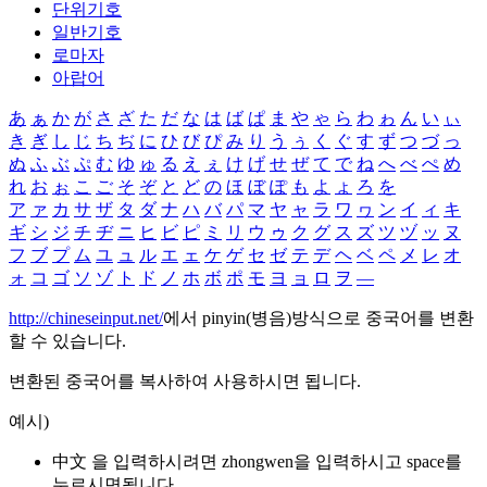
단위기호
일반기호
로마자
아랍어
あ
ぁ
か
が
さ
ざ
た
だ
な
は
ば
ぱ
ま
や
ゃ
ら
わ
ゎ
ん
い
ぃ
き
ぎ
し
じ
ち
ぢ
に
ひ
び
ぴ
み
り
う
ぅ
く
ぐ
す
ず
つ
づ
っ
ぬ
ふ
ぶ
ぷ
む
ゆ
ゅ
る
え
ぇ
け
げ
せ
ぜ
て
で
ね
へ
べ
ぺ
め
れ
お
ぉ
こ
ご
そ
ぞ
と
ど
の
ほ
ぼ
ぽ
も
よ
ょ
ろ
を
ア
ァ
カ
サ
ザ
タ
ダ
ナ
ハ
バ
パ
マ
ヤ
ャ
ラ
ワ
ヮ
ン
イ
ィ
キ
ギ
シ
ジ
チ
ヂ
ニ
ヒ
ビ
ピ
ミ
リ
ウ
ゥ
ク
グ
ス
ズ
ツ
ヅ
ッ
ヌ
フ
ブ
プ
ム
ユ
ュ
ル
エ
ェ
ケ
ゲ
セ
ゼ
テ
デ
ヘ
ベ
ペ
メ
レ
オ
ォ
コ
ゴ
ソ
ゾ
ト
ド
ノ
ホ
ボ
ポ
モ
ヨ
ョ
ロ
ヲ
―
http://chineseinput.net/
에서 pinyin(병음)방식으로 중국어를 변환
할 수 있습니다.
변환된 중국어를 복사하여 사용하시면 됩니다.
예시)
中文 을 입력하시려면
zhongwen
을 입력하시고 space를
누르시면됩니다.