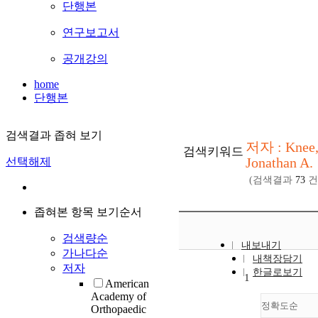
단행본
연구보고서
공개강의
home
단행본
검색결과 좁혀 보기
저자 : Knee
검색키워드
Jonathan A.
선택해제
(검색결과
73
건
좁혀본 항목 보기순서
검색량순
내보내기
가나다순
내책장담기
저자
한글로보기
1
American
Academy of
정확도순
Orthopaedic