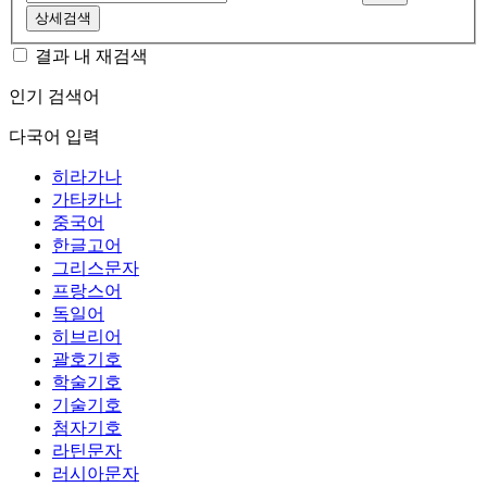
상세검색
결과 내 재검색
인기 검색어
다국어 입력
히라가나
가타카나
중국어
한글고어
그리스문자
프랑스어
독일어
히브리어
괄호기호
학술기호
기술기호
첨자기호
라틴문자
러시아문자