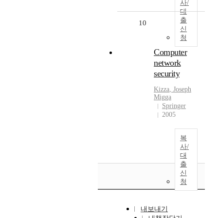
사/
대
출
10
신
청
Computer
network
security
Kizza
, Joseph
Migga
Springer
2005
복
사/
대
출
신
청
내보내기