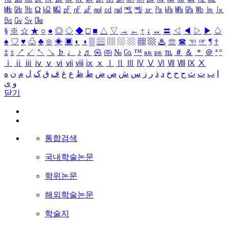
㎒
㎓
㎔
Ω
㏀
㏁
㎊
㎋
㎌
㏖
㏅
㎭
㎮
㎯
㏛
㎩
㎪
㎫
㎬
㏝
㏐
㏓
㏃
㏉
㏜
㏆
§
※
☆
★
○
●
◎
◇
◆
□
■
△
▽
→
←
↑
↓
↔
〓
◁
◀
▷
▶
♤
♠
♡
♥
♧
♣
⊙
◈
▣
◐
◑
▒
▤
▥
▨
▧
▦
▩
♨
☏
☎
☜
☞
¶
†
‡
↕
↗
↙
↖
↘
♭
♩
♪
♬
㉿
㈜
№
㏇
™
㏂
㏘
℡
＃
＆
＊
＠
ª
º
ⅰ
ⅱ
ⅲ
ⅳ
ⅴ
ⅵ
ⅶ
ⅷ
ⅸ
ⅹ
Ⅰ
Ⅱ
Ⅲ
Ⅳ
Ⅴ
Ⅵ
Ⅶ
Ⅷ
Ⅸ
Ⅹ
ا
ب
ت
ث
ج
ح
خ
د
ذ
ر
ز
س
ش
ص
ض
ط
ظ
ع
غ
ف
ق
ک
ل
م
ن
ه
و
ی
닫기
통합검색
국내학술논문
학위논문
해외학술논문
학술지