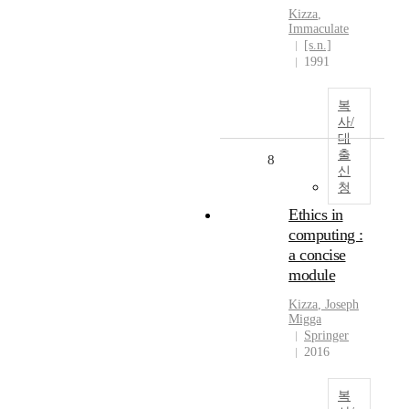
Kizza
,
Immaculate
[s.n.]
1991
복
사/
대
출
8
신
청
Ethics in
computing :
a concise
module
Kizza
, Joseph
Migga
Springer
2016
복