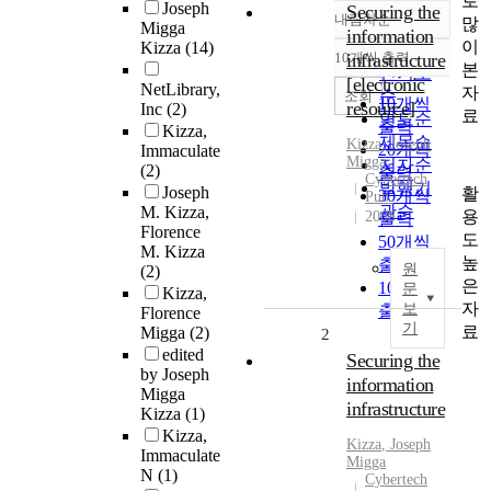
로
Joseph
Securing the
내림차순
많
정확도
Migga
information
이
Kizza
(14)
순
10개씩 출력
infrastructure
내림차순
본
인기도
[electronic
NetLibrary,
자
순
조회
10개씩
resource]
Inc
(2)
료
연도순
출력
Kizza,
제목순
Kizza
, Joseph
20개씩
Immaculate
Migga
저자순
(2)
출력
Cybertech
발행기
Joseph
활
30개씩
Pub.
관순
M. Kizza,
용
2008
출력
Florence
도
50개씩
M. Kizza
높
출력
원
(2)
은
100개씩
문
Kizza,
자
보
출력
Florence
기
료
Migga
(2)
2
edited
Securing the
by Joseph
information
Migga
infrastructure
Kizza
(1)
Kizza,
Kizza
, Joseph
Immaculate
Migga
N
(1)
Cybertech