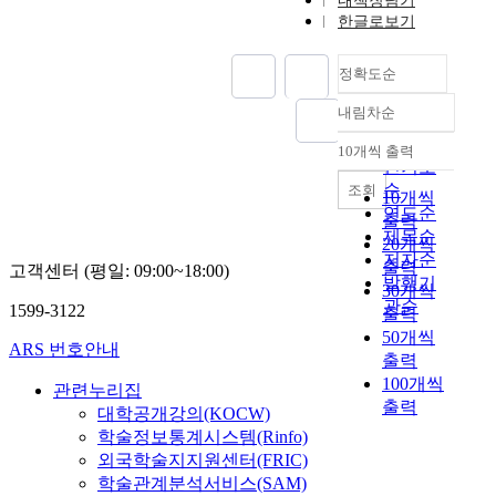
내책장담기
한글로보기
정확도순
내림차순
정확도
순
10개씩 출력
내림차순
인기도
순
조회
10개씩
연도순
출력
제목순
20개씩
저자순
출력
고객센터 (평일: 09:00~18:00)
발행기
30개씩
관순
1599-3122
출력
50개씩
ARS 번호안내
출력
100개씩
관련누리집
출력
대학공개강의(KOCW)
학술정보통계시스템(Rinfo)
외국학술지지원센터(FRIC)
학술관계분석서비스(SAM)