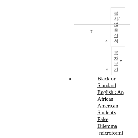
복
사/
대
출
7
신
청
목
차
보
기
Black or
Standard
English : An
African
American
Student's
False
Dilemma
[microform]