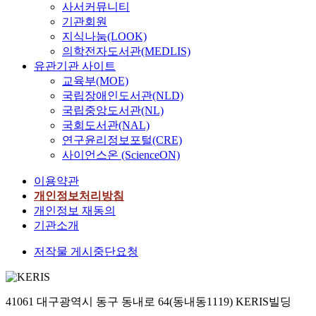
사서커뮤니티
기관회원
지식나눔(LOOK)
의학전자도서관(MEDLIS)
유관기관 사이트
교육부(MOE)
국립장애인도서관(NLD)
국립중앙도서관(NL)
국회도서관(NAL)
연구윤리정보포털(CRE)
사이언스온 (ScienceON)
이용약관
개인정보처리방침
개인정보 재동의
기관소개
저작물 게시중단요청
41061 대구광역시 동구 동내로 64(동내동1119) KERIS빌딩