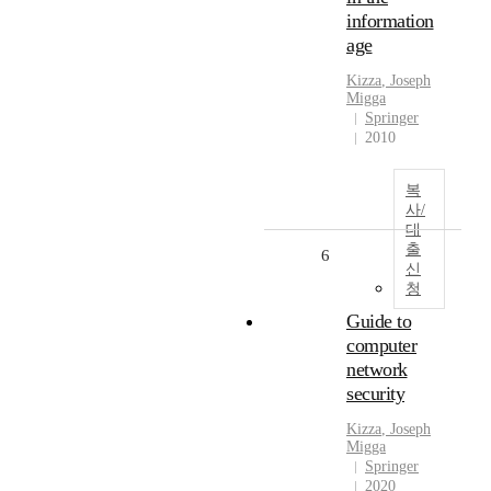
information
age
Kizza
, Joseph
Migga
Springer
2010
복
사/
대
출
6
신
청
Guide to
computer
network
security
Kizza
, Joseph
Migga
Springer
2020