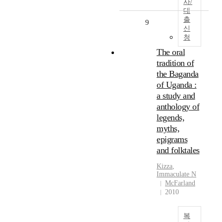
사/
대
출
9
신
청
The oral
tradition of
the Baganda
of Uganda :
a study and
anthology of
legends,
myths,
epigrams
and folktales
Kizza
,
Immaculate N
McFarland
2010
복