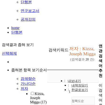
단행본
연구보고서
공개강의
home
단행본
검색결과 좁혀 보기
연
저자 : Kizza,
검색키워드
관
Joseph Migga
선택해제
검
(검색결과
20
건)
색
어
좁혀본 항목 보기순서
추
천
검색량순
내보내기
가나다순
이
내책장담기
저자
한글로보기
검
1
Kizza,
색
Joseph
어
정확도순
Migga
(17)