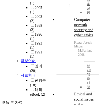
(1)
출
4
2005
신
(1)
청
2003
Computer
(2)
network
1998
security and
(2)
1996
cyber ethics
(1)
Kizza
, Joseph
1993
Migga
(1)
McFarland
1991
2006
(1)
작성언어
영어
복
사/
(20)
대
자료형태
출
5
단행본
신
(18)
청
해외
Ethical and
eBook
(2)
social issues
오늘 본 자료
in the