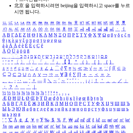
北京 을 입력하시려면
beijing
을 입력하시고 space를 누르
시면 됩니다.
ㅥ
ㅦ
ㅧ
ㅨ
ㅩ
ㅪ
ㅫ
ㅬ
ㅭ
ㅮ
ㅯ
ㅰ
ㅱ
ㅲ
ㅳ
ㅴ
ㅵ
ㅶ
ㅷ
ㅸ
ㅹ
ㅺ
ㅻ
ㅼ
ㅽ
ㅾ
ㅿ
ㆀ
ㆁ
ㆂ
ㆃ
ㆄ
ㆅ
ㆆ
ㆇ
ㆈ
ㆉ
ㆊ
ㆋ
ㆌ
ㆍ
ㆎ
Α
Β
Γ
Δ
Ε
Ζ
Η
Θ
Ι
Κ
Λ
Μ
Ν
Ξ
Ο
Π
Ρ
Σ
Τ
Υ
Φ
Χ
Ψ
Ω
α
β
γ
δ
ε
ζ
η
θ
ι
κ
λ
μ
ν
ξ
ο
π
ρ
σ
τ
υ
φ
χ
ψ
ω
á
à
Á
À
é
è
É
È
ç
Ç
ê
Ä
Ö
Ü
ä
ö
ü
ß
ְ
ֳ
ֲ
ֱ
ָ
ַ
ֵ
ֶ
ִ
ֹ
ּ
ֻ
ׂ
ׁ
ּ
ב
ה
נ
מ
צ
ת
ץ
ש
ד
ג
כ
ע
י
ח
ל
ך
ף
ק
ר
א
ט
ו
ן
ם
פ
‘
’
“
”
〔
〕
〈
〉
「
」
『
』
【
】
＂
（
）
［
］
｛
｝
±
×
÷
≠
≤
≥
∞
∴
♂
♀
∠
⊥
⌒
∂
∇
≡
≒
≪
≫
√
∽
∝
∵
∫
∬
∈
∋
⊆
⊇
⊂
⊃
∪
∩
∧
∨
￢
⇒
⇔
∀
∃
∮
∑
∏
＋
－
＜
＝
＞
、
。
·
‥
…
¨
〃
―
∥
＼
∼
´
～
ˇ
˘
˝
˚
˙
¸
˛
¡
¿
ː
！
＇
，
．
／
：
；
？
＾
＿
｀
｜
½
⅓
⅔
¼
¾
⅛
⅜
⅝
⅞
¹
²
³
⁴
ⁿ
₁
₂
₃
₄
Æ
Ð
Ħ
Ĳ
Ł
Ø
Œ
Þ
Ŧ
Ŋ
æ
đ
ð
ħ
ı
ĳ
ĸ
ŀ
ł
ø
œ
ß
þ
ŧ
ŋ
ŉ
А
Б
В
Г
Д
Е
Ё
Ж
З
И
Й
К
Л
М
Н
О
П
Р
С
Т
У
Ф
Х
Ц
Ч
Ш
Щ
Ъ
Ы
Ь
Э
Ю
Я
а
б
в
г
д
е
ё
ж
з
и
й
к
л
м
н
о
п
р
с
т
у
ф
х
ц
ч
ш
щ
ъ
ы
ь
э
ю
я
′
″
℃
Å
￠
￡
￥
¤
℉
‰
＄
％
Ｆ
￦
㎕
㎖
㎗
ℓ
㎘
㏄
㎣
㎤
㎥
㎦
㎙
㎚
㎛
㎜
㎝
㎞
㎟
㎠
㎡
㎢
㏊
㎍
㎎
㎏
㏏
㎈
㎉
㏈
㎧
㎨
㎰
㎱
㎲
㎳
㎴
㎵
㎶
㎷
㎸
㎹
㎀
㎁
㎂
㎃
㎄
㎺
㎻
㎽
㎾
㎿
㎐
㎑