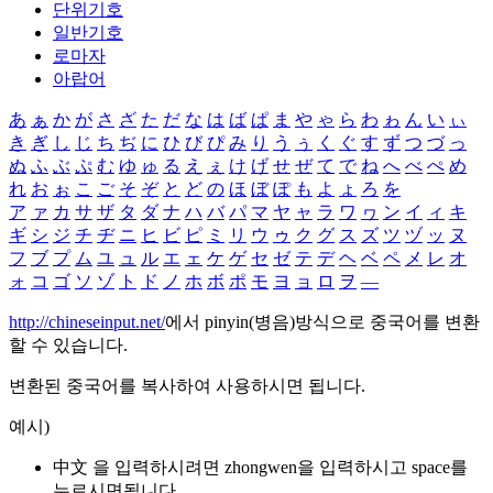
단위기호
일반기호
로마자
아랍어
あ
ぁ
か
が
さ
ざ
た
だ
な
は
ば
ぱ
ま
や
ゃ
ら
わ
ゎ
ん
い
ぃ
き
ぎ
し
じ
ち
ぢ
に
ひ
び
ぴ
み
り
う
ぅ
く
ぐ
す
ず
つ
づ
っ
ぬ
ふ
ぶ
ぷ
む
ゆ
ゅ
る
え
ぇ
け
げ
せ
ぜ
て
で
ね
へ
べ
ぺ
め
れ
お
ぉ
こ
ご
そ
ぞ
と
ど
の
ほ
ぼ
ぽ
も
よ
ょ
ろ
を
ア
ァ
カ
サ
ザ
タ
ダ
ナ
ハ
バ
パ
マ
ヤ
ャ
ラ
ワ
ヮ
ン
イ
ィ
キ
ギ
シ
ジ
チ
ヂ
ニ
ヒ
ビ
ピ
ミ
リ
ウ
ゥ
ク
グ
ス
ズ
ツ
ヅ
ッ
ヌ
フ
ブ
プ
ム
ユ
ュ
ル
エ
ェ
ケ
ゲ
セ
ゼ
テ
デ
ヘ
ベ
ペ
メ
レ
オ
ォ
コ
ゴ
ソ
ゾ
ト
ド
ノ
ホ
ボ
ポ
モ
ヨ
ョ
ロ
ヲ
―
http://chineseinput.net/
에서 pinyin(병음)방식으로 중국어를 변환
할 수 있습니다.
변환된 중국어를 복사하여 사용하시면 됩니다.
예시)
中文 을 입력하시려면
zhongwen
을 입력하시고 space를
누르시면됩니다.