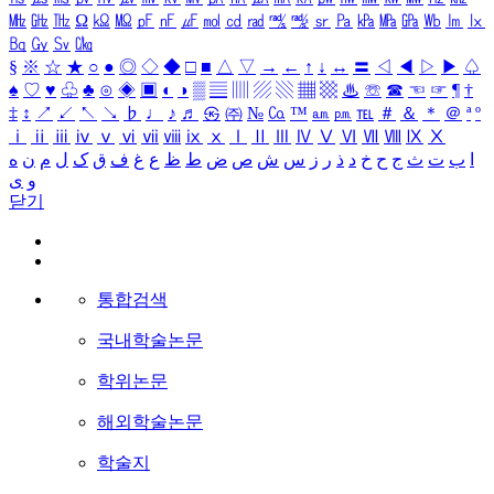
㎒
㎓
㎔
Ω
㏀
㏁
㎊
㎋
㎌
㏖
㏅
㎭
㎮
㎯
㏛
㎩
㎪
㎫
㎬
㏝
㏐
㏓
㏃
㏉
㏜
㏆
§
※
☆
★
○
●
◎
◇
◆
□
■
△
▽
→
←
↑
↓
↔
〓
◁
◀
▷
▶
♤
♠
♡
♥
♧
♣
⊙
◈
▣
◐
◑
▒
▤
▥
▨
▧
▦
▩
♨
☏
☎
☜
☞
¶
†
‡
↕
↗
↙
↖
↘
♭
♩
♪
♬
㉿
㈜
№
㏇
™
㏂
㏘
℡
＃
＆
＊
＠
ª
º
ⅰ
ⅱ
ⅲ
ⅳ
ⅴ
ⅵ
ⅶ
ⅷ
ⅸ
ⅹ
Ⅰ
Ⅱ
Ⅲ
Ⅳ
Ⅴ
Ⅵ
Ⅶ
Ⅷ
Ⅸ
Ⅹ
ا
ب
ت
ث
ج
ح
خ
د
ذ
ر
ز
س
ش
ص
ض
ط
ظ
ع
غ
ف
ق
ک
ل
م
ن
ه
و
ی
닫기
통합검색
국내학술논문
학위논문
해외학술논문
학술지