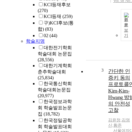
Vol.58 No.
KCI등재후보
(270)
KCI등재
(259)
원
구)KCI후보(통
문
합)
(83)
보
02
(44)
기
학술지명
대한전기학회
학술대회 논문집
(28,556)
대한기계학회
3
간단한 인
춘추학술대회
증키 동의
(25,834)
한국통신학회
프로토콜
학술대회논문집
Kim-Kim-
(20,977)
Hwang 방
한국정보과학
의 안전성
회 학술발표논문
고찰
집
(18,782)
한국정밀공학
김윤정;김영
신;황준
회 학술발표대회
서울여자