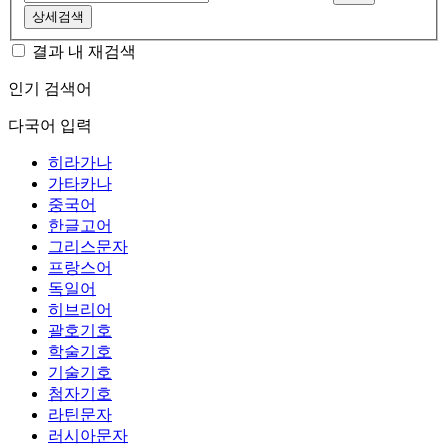
상세검색
결과 내 재검색
인기 검색어
다국어 입력
히라가나
가타카나
중국어
한글고어
그리스문자
프랑스어
독일어
히브리어
괄호기호
학술기호
기술기호
첨자기호
라틴문자
러시아문자