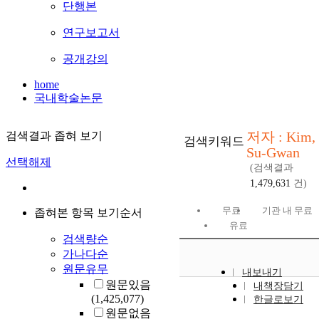
단행본
연구보고서
공개강의
home
국내학술논문
저자 : Kim,
검색결과 좁혀 보기
검색키워드
Su-Gwan
선택해제
(검색결과
1,479,631
건)
무료
기관 내 무료
좁혀본 항목 보기순서
유료
검색량순
가나다순
원문유무
내보내기
원문있음
내책장담기
(1,425,077)
한글로보기
원문없음