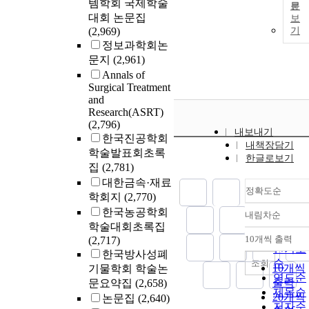
템학회 국제학술
문
대회 논문집
보
(2,969)
기
정보과학회논
문지
(2,961)
Annals of
Surgical Treatment
and
Research(ASRT)
(2,796)
내보내기
한국진공학회
내책장담기
학술발표회초록
한글로보기
집
(2,781)
대한금속·재료
정확도순
학회지
(2,770)
한국농공학회
내림차순
정확도
학술대회초록집
순
10개씩 출력
(2,717)
내림차
인기도
한국방사성폐
순
조회
10개씩
기물학회 학술논
연도순
출력
문요약집
(2,658)
제목순
20개씩
논문집
(2,640)
저자순