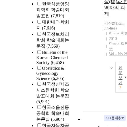
장(場)과 
한국식품영양
역자의 과
과학회 학술대회
제
발표집
(7,819)
대한내과학회
김진희(
Kim
지
(7,616)
Jin-hee)
한국시학
한국정보처리
2010
학회 학술대회논
한국시학
문집
(7,569)
구
Bulletin of the
Vol.- No.2
Korean Chemical
Society
(6,458)
원
Obstetrics &
문
Gynecology
보
Science
(6,205)
기
한국생산제조
2
시스템학회 학술
발표대회 논문집
(5,991)
한국소음진동
공학회 학술대회
논문집
(5,904)
한국자동차공