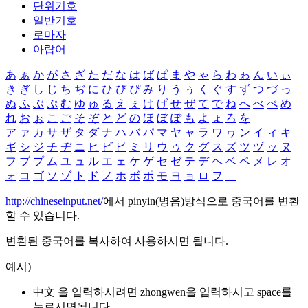
단위기호
일반기호
로마자
아랍어
あ
ぁ
か
が
さ
ざ
た
だ
な
は
ば
ぱ
ま
や
ゃ
ら
わ
ゎ
ん
い
ぃ
き
ぎ
し
じ
ち
ぢ
に
ひ
び
ぴ
み
り
う
ぅ
く
ぐ
す
ず
つ
づ
っ
ぬ
ふ
ぶ
ぷ
む
ゆ
ゅ
る
え
ぇ
け
げ
せ
ぜ
て
で
ね
へ
べ
ぺ
め
れ
お
ぉ
こ
ご
そ
ぞ
と
ど
の
ほ
ぼ
ぽ
も
よ
ょ
ろ
を
ア
ァ
カ
サ
ザ
タ
ダ
ナ
ハ
バ
パ
マ
ヤ
ャ
ラ
ワ
ヮ
ン
イ
ィ
キ
ギ
シ
ジ
チ
ヂ
ニ
ヒ
ビ
ピ
ミ
リ
ウ
ゥ
ク
グ
ス
ズ
ツ
ヅ
ッ
ヌ
フ
ブ
プ
ム
ユ
ュ
ル
エ
ェ
ケ
ゲ
セ
ゼ
テ
デ
ヘ
ベ
ペ
メ
レ
オ
ォ
コ
ゴ
ソ
ゾ
ト
ド
ノ
ホ
ボ
ポ
モ
ヨ
ョ
ロ
ヲ
―
http://chineseinput.net/
에서 pinyin(병음)방식으로 중국어를 변환
할 수 있습니다.
변환된 중국어를 복사하여 사용하시면 됩니다.
예시)
中文 을 입력하시려면
zhongwen
을 입력하시고 space를
누르시면됩니다.