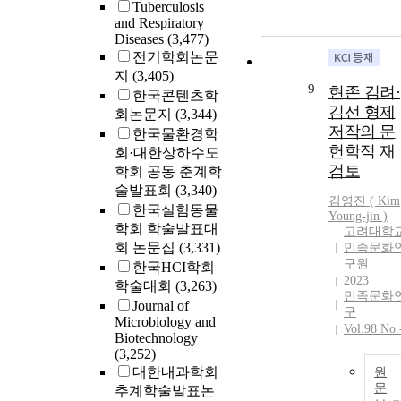
Tuberculosis
and Respiratory
Diseases
(3,477)
전기학회논문
지
(3,405)
9
현존 김려·
한국콘텐츠학
김선 형제
회논문지
(3,344)
저작의 문
한국물환경학
헌학적 재
회·대한상하수도
검토
학회 공동 춘계학
술발표회
(3,340)
김영진 (
Kim
한국실험동물
Young-jin )
학회 학술발표대
고려대학
회 논문집
(3,331)
민족문화
구원
한국HCI학회
2023
학술대회
(3,263)
민족문화
Journal of
구
Microbiology and
Vol.98 No.
Biotechnology
(3,252)
대한내과학회
원
문
추계학술발표논