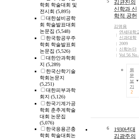
5
김균진의
학회 학술대회 및
신학과 신
전시회
(5,895)
학적 공헌
대한설비공학
회 학술발표대회
김명용
논문집
(5,548)
연세대학
한국항공우주
신과대학
2009
학회 학술발표회
신학논단
논문집
(5,526)
Vol.56 No.
대한안과학회
지
(5,289)
원
한국산학기술
문
학회논문지
보
(5,251)
기
대한피부과학
2
회지
(5,126)
한국기계가공
학회 춘추계학술
대회 논문집
(5,076)
6
한국응용곤충
1930년대
학회 학술대회논
김광주의