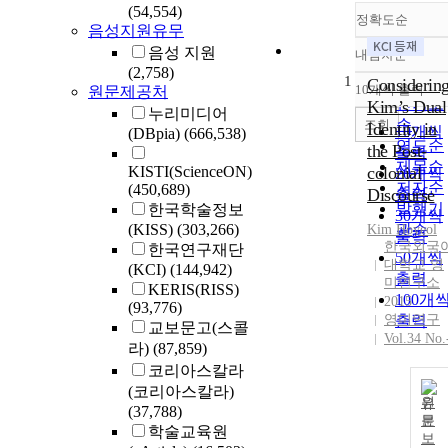
(54,554)
정확도순
음성지원유무
음성 지원
내림차순
정확도
(2,758)
1
순
Considerin
10개씩 출력
원문제공처
내림차
인기도
Kim’s Dual
누리미디어
순
조회
Identity in
10개씩
(DBpia)
(666,538)
연도순
the Post-
출력
제목순
KISTI(ScienceON)
colonial
20개씩
저자순
(450,689)
Discourse
출력
발행기
한국학술정보
30개씩
(KISS)
(303,266)
관순
Kim
Hoyeol
출력
한국외국
한국연구재단
50개씩
대학교 영
(KCI)
(144,942)
출력
미연구소
KERIS(RISS)
100개
2015
(93,776)
영미연구
출력
교보문고(스콜
Vol.34 No.
라)
(87,859)
코리아스칼라
(코리아스칼라)
원
(37,788)
문
학술교육원
보