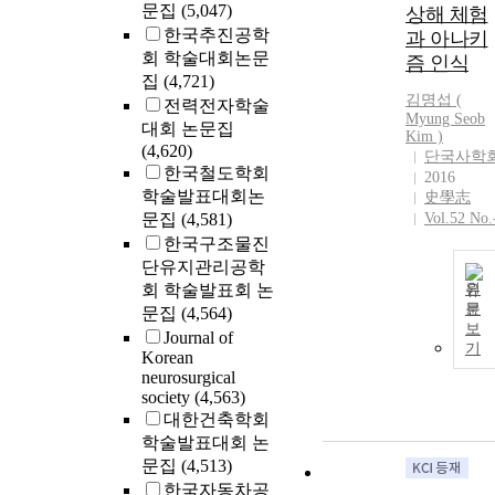
문집
(5,047)
상해 체험
한국추진공학
과 아나키
회 학술대회논문
즘 인식
집
(4,721)
김명섭 (
전력전자학술
Myung Seob
대회 논문집
Kim
)
(4,620)
단국사학
한국철도학회
2016
학술발표대회논
史學志
문집
(4,581)
Vol.52 No.
한국구조물진
단유지관리공학
회 학술발표회 논
원
문
문집
(4,564)
보
Journal of
기
Korean
neurosurgical
society
(4,563)
대한건축학회
학술발표대회 논
문집
(4,513)
한국자동차공