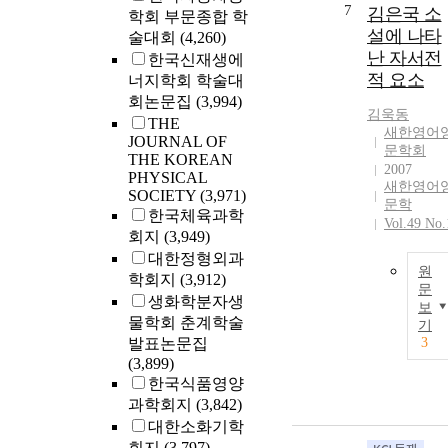
7
김은국 소
학회 부문종합 학
설에 나타
술대회
(4,260)
난 자서전
한국신재생에
적 요소
너지학회 학술대
회논문집
(3,994)
김욱동
THE
새한영어
JOURNAL OF
문학회
THE KOREAN
2007
PHYSICAL
새한영어
SOCIETY
(3,971)
문학
한국체육과학
Vol.49 No.
회지
(3,949)
대한정형외과
원
학회지
(3,912)
문
생화학분자생
보
물학회 춘계학술
기
발표논문집
3
(3,899)
한국식품영양
과학회지
(3,842)
대한소화기학
회지
(3,797)