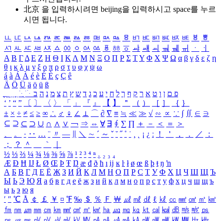
北京 을 입력하시려면
beijing
을 입력하시고 space를 누르
시면 됩니다.
ㅥ
ㅦ
ㅧ
ㅨ
ㅩ
ㅪ
ㅫ
ㅬ
ㅭ
ㅮ
ㅯ
ㅰ
ㅱ
ㅲ
ㅳ
ㅴ
ㅵ
ㅶ
ㅷ
ㅸ
ㅹ
ㅺ
ㅻ
ㅼ
ㅽ
ㅾ
ㅿ
ㆀ
ㆁ
ㆂ
ㆃ
ㆄ
ㆅ
ㆆ
ㆇ
ㆈ
ㆉ
ㆊ
ㆋ
ㆌ
ㆍ
ㆎ
Α
Β
Γ
Δ
Ε
Ζ
Η
Θ
Ι
Κ
Λ
Μ
Ν
Ξ
Ο
Π
Ρ
Σ
Τ
Υ
Φ
Χ
Ψ
Ω
α
β
γ
δ
ε
ζ
η
θ
ι
κ
λ
μ
ν
ξ
ο
π
ρ
σ
τ
υ
φ
χ
ψ
ω
á
à
Á
À
é
è
É
È
ç
Ç
ê
Ä
Ö
Ü
ä
ö
ü
ß
ְ
ֳ
ֲ
ֱ
ָ
ַ
ֵ
ֶ
ִ
ֹ
ּ
ֻ
ׂ
ׁ
ּ
ב
ה
נ
מ
צ
ת
ץ
ש
ד
ג
כ
ע
י
ח
ל
ך
ף
ק
ר
א
ט
ו
ן
ם
פ
‘
’
“
”
〔
〕
〈
〉
「
」
『
』
【
】
＂
（
）
［
］
｛
｝
±
×
÷
≠
≤
≥
∞
∴
♂
♀
∠
⊥
⌒
∂
∇
≡
≒
≪
≫
√
∽
∝
∵
∫
∬
∈
∋
⊆
⊇
⊂
⊃
∪
∩
∧
∨
￢
⇒
⇔
∀
∃
∮
∑
∏
＋
－
＜
＝
＞
、
。
·
‥
…
¨
〃
―
∥
＼
∼
´
～
ˇ
˘
˝
˚
˙
¸
˛
¡
¿
ː
！
＇
，
．
／
：
；
？
＾
＿
｀
｜
½
⅓
⅔
¼
¾
⅛
⅜
⅝
⅞
¹
²
³
⁴
ⁿ
₁
₂
₃
₄
Æ
Ð
Ħ
Ĳ
Ł
Ø
Œ
Þ
Ŧ
Ŋ
æ
đ
ð
ħ
ı
ĳ
ĸ
ŀ
ł
ø
œ
ß
þ
ŧ
ŋ
ŉ
А
Б
В
Г
Д
Е
Ё
Ж
З
И
Й
К
Л
М
Н
О
П
Р
С
Т
У
Ф
Х
Ц
Ч
Ш
Щ
Ъ
Ы
Ь
Э
Ю
Я
а
б
в
г
д
е
ё
ж
з
и
й
к
л
м
н
о
п
р
с
т
у
ф
х
ц
ч
ш
щ
ъ
ы
ь
э
ю
я
′
″
℃
Å
￠
￡
￥
¤
℉
‰
＄
％
Ｆ
￦
㎕
㎖
㎗
ℓ
㎘
㏄
㎣
㎤
㎥
㎦
㎙
㎚
㎛
㎜
㎝
㎞
㎟
㎠
㎡
㎢
㏊
㎍
㎎
㎏
㏏
㎈
㎉
㏈
㎧
㎨
㎰
㎱
㎲
㎳
㎴
㎵
㎶
㎷
㎸
㎹
㎀
㎁
㎂
㎃
㎄
㎺
㎻
㎽
㎾
㎿
㎐
㎑