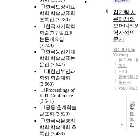
한국토양비료
8
김기림 시
학회 학술발표회
론에서의
초록집
(3,780)
모더니티
한국자기학회
역사성의
학술연구발표회
문제
논문개요집
(3,749)
김예리(
Kim
한국농업기계
Ye-rhee)
학회 학술발표논
한국현대
문집
(3,647)
학회
대한산부인과
2010
한국현대
학회 학술대회
학연구
(3,563)
Vol.0 No.3
Proceedings of
KIIT Conference
(3,541)
공동 춘계학술
원
발표회
(3,529)
문
보
한국식물병리
기
학회 학술대회 초
록집
(3,489)