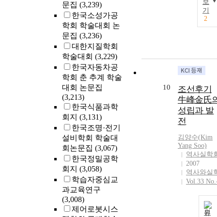
보
문집
(3,239)
기
한국소성가공
2
학회 학술대회 논
문집
(3,236)
대한지질학회
학술대회
(3,229)
한국자동차공
학회 춘 추계 학술
대회 논문집
10
조선후기
(3,213)
牛峰金氏
한국식품과학
성립과 발
회지
(3,131)
전
한국조명·전기
설비학회 학술대
김양수(
Kim
Yang Soo)
회논문집
(3,067)
역사실학
한국정밀공학
2007
회지
(3,058)
역사와실
학습자중심교
Vol.33 No.
과교육연구
(3,008)
제어로봇시스
원