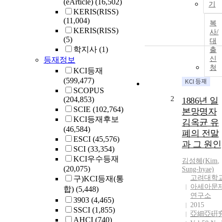
(eArticle)
(16,502)
기
KERIS(RISS)
(11,004)
복
KERIS(RISS)
사/
(5)
대
학지사
(1)
출
신
등재정보
청
KCI등재
(599,477)
SCOPUS
2
(204,853)
1886년 일
SCIE
(102,764)
본망명자
KCI등재후보
김옥균 유
(46,584)
폐의 전말
ESCI
(45,576)
과 그 원인
SCI
(33,354)
KCI우수등재
김성혜(
Kim
,
(20,075)
Sung-hyae)
고려대학
구)KCI등재(통
아세아문
합)
(5,448)
연구소
3903
(4,465)
2015
SSCI
(1,855)
亞細亞硏
AHCI
(740)