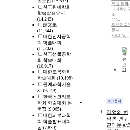
논문집
(15,633)
학교 컴퓨
한국원예학회
터과학연
학술발표요지
소
(14,243)
2004
論文集
정보기술
문지
(11,544)
Vol.2 No.-
대한전자공학
회 학술대회
(11,202)
한국생물공학
원
문
회 학술대회
보
(10,917)
기
대한토목학회
학술대회
(10,198)
원예과학기술
지
(9,149)
한국콘크리트
학회 학술대회 논
문집
(9,065)
4
김억의 번
대한피부과학
역론 연구 
회 학술발표대회
근대문학
집
(7,839)