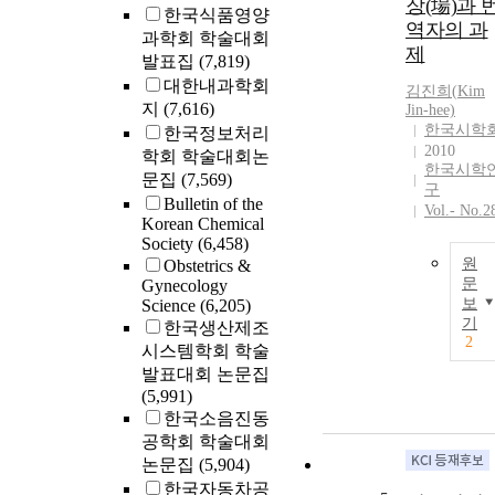
장(場)과 
한국식품영양
역자의 과
과학회 학술대회
제
발표집
(7,819)
대한내과학회
김진희(
Kim
지
(7,616)
Jin-hee)
한국시학
한국정보처리
2010
학회 학술대회논
한국시학
문집
(7,569)
구
Bulletin of the
Vol.- No.2
Korean Chemical
Society
(6,458)
원
Obstetrics &
문
Gynecology
보
Science
(6,205)
기
한국생산제조
2
시스템학회 학술
발표대회 논문집
(5,991)
한국소음진동
공학회 학술대회
논문집
(5,904)
한국자동차공