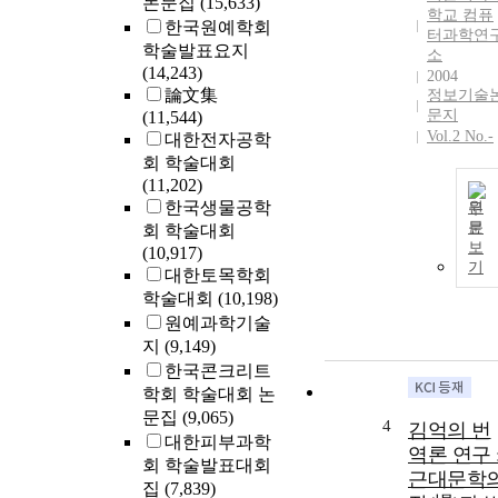
논문집
(15,633)
학교 컴퓨
한국원예학회
터과학연
학술발표요지
소
(14,243)
2004
論文集
정보기술
문지
(11,544)
Vol.2 No.-
대한전자공학
회 학술대회
(11,202)
한국생물공학
원
문
회 학술대회
보
(10,917)
기
대한토목학회
학술대회
(10,198)
원예과학기술
지
(9,149)
한국콘크리트
학회 학술대회 논
문집
(9,065)
4
김억의 번
대한피부과학
역론 연구 
회 학술발표대회
근대문학
집
(7,839)