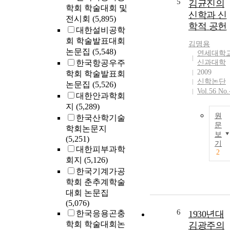
5
김균진의
학회 학술대회 및
신학과 신
전시회
(5,895)
학적 공헌
대한설비공학
회 학술발표대회
김명용
논문집
(5,548)
연세대학
한국항공우주
신과대학
2009
학회 학술발표회
신학논단
논문집
(5,526)
Vol.56 No.
대한안과학회
지
(5,289)
원
한국산학기술
문
학회논문지
보
(5,251)
기
대한피부과학
2
회지
(5,126)
한국기계가공
학회 춘추계학술
대회 논문집
(5,076)
6
한국응용곤충
1930년대
학회 학술대회논
김광주의