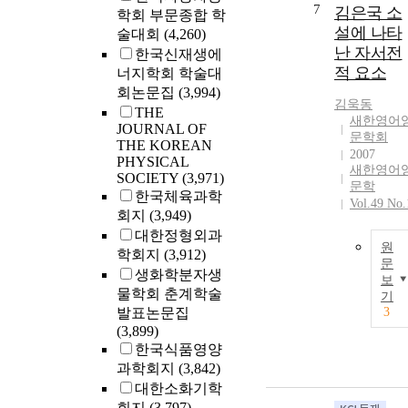
7
김은국 소
학회 부문종합 학
설에 나타
술대회
(4,260)
난 자서전
한국신재생에
적 요소
너지학회 학술대
회논문집
(3,994)
김욱동
THE
새한영어
JOURNAL OF
문학회
THE KOREAN
2007
PHYSICAL
새한영어
SOCIETY
(3,971)
문학
한국체육과학
Vol.49 No.
회지
(3,949)
대한정형외과
원
학회지
(3,912)
문
생화학분자생
보
물학회 춘계학술
기
발표논문집
3
(3,899)
한국식품영양
과학회지
(3,842)
대한소화기학
회지
(3,797)