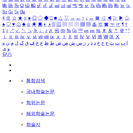
㎒
㎓
㎔
Ω
㏀
㏁
㎊
㎋
㎌
㏖
㏅
㎭
㎮
㎯
㏛
㎩
㎪
㎫
㎬
㏝
㏐
㏓
㏃
㏉
㏜
㏆
§
※
☆
★
○
●
◎
◇
◆
□
■
△
▽
→
←
↑
↓
↔
〓
◁
◀
▷
▶
♤
♠
♡
♥
♧
♣
⊙
◈
▣
◐
◑
▒
▤
▥
▨
▧
▦
▩
♨
☏
☎
☜
☞
¶
†
‡
↕
↗
↙
↖
↘
♭
♩
♪
♬
㉿
㈜
№
㏇
™
㏂
㏘
℡
＃
＆
＊
＠
ª
º
ⅰ
ⅱ
ⅲ
ⅳ
ⅴ
ⅵ
ⅶ
ⅷ
ⅸ
ⅹ
Ⅰ
Ⅱ
Ⅲ
Ⅳ
Ⅴ
Ⅵ
Ⅶ
Ⅷ
Ⅸ
Ⅹ
ا
ب
ت
ث
ج
ح
خ
د
ذ
ر
ز
س
ش
ص
ض
ط
ظ
ع
غ
ف
ق
ک
ل
م
ن
ه
و
ی
닫기
통합검색
국내학술논문
학위논문
해외학술논문
학술지