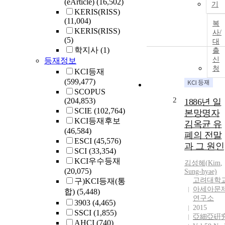
(eArticle)
(16,502)
기
KERIS(RISS)
(11,004)
복
KERIS(RISS)
사/
(5)
대
학지사
(1)
출
신
등재정보
청
KCI등재
(599,477)
SCOPUS
2
(204,853)
1886년 일
SCIE
(102,764)
본망명자
KCI등재후보
김옥균 유
(46,584)
폐의 전말
ESCI
(45,576)
과 그 원인
SCI
(33,354)
KCI우수등재
김성혜(
Kim
,
(20,075)
Sung-hyae)
고려대학
구)KCI등재(통
아세아문
합)
(5,448)
연구소
3903
(4,465)
2015
SSCI
(1,855)
亞細亞硏
AHCI
(740)