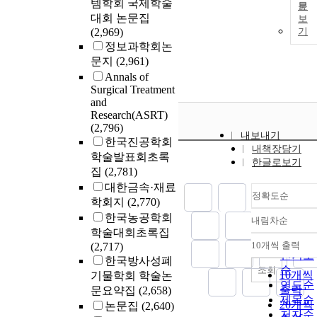
템학회 국제학술
문
대회 논문집
보
(2,969)
기
정보과학회논
문지
(2,961)
Annals of
Surgical Treatment
and
Research(ASRT)
(2,796)
내보내기
한국진공학회
내책장담기
학술발표회초록
한글로보기
집
(2,781)
대한금속·재료
정확도순
학회지
(2,770)
한국농공학회
내림차순
정확도
학술대회초록집
순
10개씩 출력
(2,717)
내림차
인기도
한국방사성폐
순
조회
10개씩
기물학회 학술논
연도순
출력
문요약집
(2,658)
제목순
20개씩
논문집
(2,640)
저자순