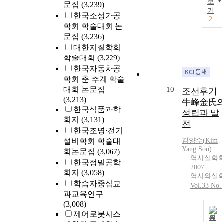
보
문집
(3,239)
기
한국소성가공
2
학회 학술대회 논
문집
(3,236)
대한지질학회
학술대회
(3,229)
한국자동차공
학회 춘 추계 학술
대회 논문집
10
조선후기
(3,213)
牛峰金氏
한국식품과학
성립과 발
회지
(3,131)
전
한국조명·전기
설비학회 학술대
김양수(
Kim
Yang Soo)
회논문집
(3,067)
역사실학
한국정밀공학
2007
회지
(3,058)
역사와실
학습자중심교
Vol.33 No.
과교육연구
(3,008)
제어로봇시스
원