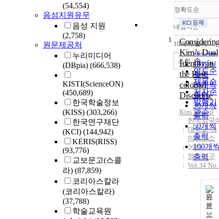
(54,554)
정확도순
음성지원유무
음성 지원
내림차순
정확도
(2,758)
1
순
Considerin
10개씩 출력
원문제공처
내림차
인기도
Kim’s Dual
누리미디어
순
조회
Identity in
10개씩
(DBpia)
(666,538)
연도순
the Post-
출력
제목순
KISTI(ScienceON)
colonial
20개씩
저자순
(450,689)
Discourse
출력
발행기
한국학술정보
30개씩
(KISS)
(303,266)
관순
Kim
Hoyeol
출력
한국외국
한국연구재단
50개씩
대학교 영
(KCI)
(144,942)
출력
미연구소
KERIS(RISS)
100개
2015
(93,776)
영미연구
출력
교보문고(스콜
Vol.34 No.
라)
(87,859)
코리아스칼라
(코리아스칼라)
원
(37,788)
문
학술교육원
보