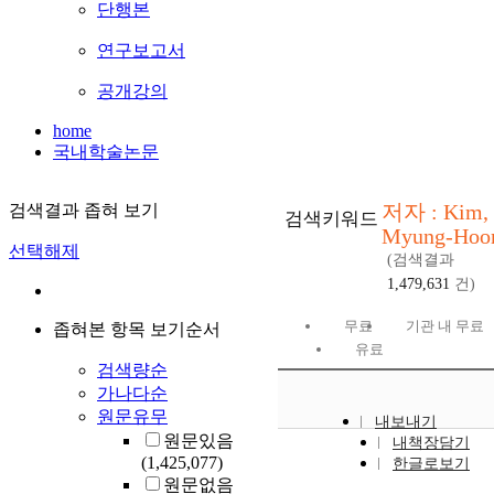
단행본
연구보고서
공개강의
home
국내학술논문
저자 : Kim,
검색결과 좁혀 보기
검색키워드
Myung-Hoo
선택해제
(검색결과
1,479,631
건)
무료
기관 내 무료
좁혀본 항목 보기순서
유료
검색량순
가나다순
원문유무
내보내기
원문있음
내책장담기
(1,425,077)
한글로보기
원문없음