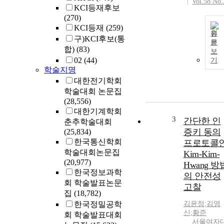
Vol.58 No.
KCI등재후보
(270)
KCI등재
(259)
원
구)KCI후보(통
문
합)
(83)
보
02
(44)
기
학술지명
대한전기학회
학술대회 논문집
(28,556)
대한기계학회
3
간단한 인
춘추학술대회
증키 동의
(25,834)
한국통신학회
프로토콜
학술대회논문집
Kim-Kim-
(20,977)
Hwang 방
한국정보과학
의 안전성
회 학술발표논문
고찰
집
(18,782)
한국정밀공학
김윤정;김영
신;황준
회 학술발표대회
서울여자