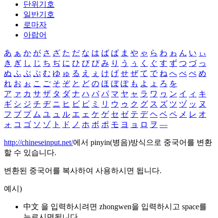
단위기호
일반기호
로마자
아랍어
あ
ぁ
か
が
さ
ざ
た
だ
な
は
ば
ぱ
ま
や
ゃ
ら
わ
ゎ
ん
い
ぃ
き
ぎ
し
じ
ち
ぢ
に
ひ
び
ぴ
み
り
う
ぅ
く
ぐ
す
ず
つ
づ
っ
ぬ
ふ
ぶ
ぷ
む
ゆ
ゅ
る
え
ぇ
け
げ
せ
ぜ
て
で
ね
へ
べ
ぺ
め
れ
お
ぉ
こ
ご
そ
ぞ
と
ど
の
ほ
ぼ
ぽ
も
よ
ょ
ろ
を
ア
ァ
カ
サ
ザ
タ
ダ
ナ
ハ
バ
パ
マ
ヤ
ャ
ラ
ワ
ヮ
ン
イ
ィ
キ
ギ
シ
ジ
チ
ヂ
ニ
ヒ
ビ
ピ
ミ
リ
ウ
ゥ
ク
グ
ス
ズ
ツ
ヅ
ッ
ヌ
フ
ブ
プ
ム
ユ
ュ
ル
エ
ェ
ケ
ゲ
セ
ゼ
テ
デ
ヘ
ベ
ペ
メ
レ
オ
ォ
コ
ゴ
ソ
ゾ
ト
ド
ノ
ホ
ボ
ポ
モ
ヨ
ョ
ロ
ヲ
―
http://chineseinput.net/
에서 pinyin(병음)방식으로 중국어를 변환
할 수 있습니다.
변환된 중국어를 복사하여 사용하시면 됩니다.
예시)
中文 을 입력하시려면
zhongwen
을 입력하시고 space를
누르시면됩니다.