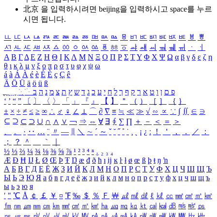
北京 을 입력하시려면
beijing
을 입력하시고 space를 누르
시면 됩니다.
ㅥ
ㅦ
ㅧ
ㅨ
ㅩ
ㅪ
ㅫ
ㅬ
ㅭ
ㅮ
ㅯ
ㅰ
ㅱ
ㅲ
ㅳ
ㅴ
ㅵ
ㅶ
ㅷ
ㅸ
ㅹ
ㅺ
ㅻ
ㅼ
ㅽ
ㅾ
ㅿ
ㆀ
ㆁ
ㆂ
ㆃ
ㆄ
ㆅ
ㆆ
ㆇ
ㆈ
ㆉ
ㆊ
ㆋ
ㆌ
ㆍ
ㆎ
Α
Β
Γ
Δ
Ε
Ζ
Η
Θ
Ι
Κ
Λ
Μ
Ν
Ξ
Ο
Π
Ρ
Σ
Τ
Υ
Φ
Χ
Ψ
Ω
α
β
γ
δ
ε
ζ
η
θ
ι
κ
λ
μ
ν
ξ
ο
π
ρ
σ
τ
υ
φ
χ
ψ
ω
á
à
Á
À
é
è
É
È
ç
Ç
ê
Ä
Ö
Ü
ä
ö
ü
ß
ְ
ֳ
ֲ
ֱ
ָ
ַ
ֵ
ֶ
ִ
ֹ
ּ
ֻ
ׂ
ׁ
ּ
ב
ה
נ
מ
צ
ת
ץ
ש
ד
ג
כ
ע
י
ח
ל
ך
ף
ק
ר
א
ט
ו
ן
ם
פ
‘
’
“
”
〔
〕
〈
〉
「
」
『
』
【
】
＂
（
）
［
］
｛
｝
±
×
÷
≠
≤
≥
∞
∴
♂
♀
∠
⊥
⌒
∂
∇
≡
≒
≪
≫
√
∽
∝
∵
∫
∬
∈
∋
⊆
⊇
⊂
⊃
∪
∩
∧
∨
￢
⇒
⇔
∀
∃
∮
∑
∏
＋
－
＜
＝
＞
、
。
·
‥
…
¨
〃
―
∥
＼
∼
´
～
ˇ
˘
˝
˚
˙
¸
˛
¡
¿
ː
！
＇
，
．
／
：
；
？
＾
＿
｀
｜
½
⅓
⅔
¼
¾
⅛
⅜
⅝
⅞
¹
²
³
⁴
ⁿ
₁
₂
₃
₄
Æ
Ð
Ħ
Ĳ
Ł
Ø
Œ
Þ
Ŧ
Ŋ
æ
đ
ð
ħ
ı
ĳ
ĸ
ŀ
ł
ø
œ
ß
þ
ŧ
ŋ
ŉ
А
Б
В
Г
Д
Е
Ё
Ж
З
И
Й
К
Л
М
Н
О
П
Р
С
Т
У
Ф
Х
Ц
Ч
Ш
Щ
Ъ
Ы
Ь
Э
Ю
Я
а
б
в
г
д
е
ё
ж
з
и
й
к
л
м
н
о
п
р
с
т
у
ф
х
ц
ч
ш
щ
ъ
ы
ь
э
ю
я
′
″
℃
Å
￠
￡
￥
¤
℉
‰
＄
％
Ｆ
￦
㎕
㎖
㎗
ℓ
㎘
㏄
㎣
㎤
㎥
㎦
㎙
㎚
㎛
㎜
㎝
㎞
㎟
㎠
㎡
㎢
㏊
㎍
㎎
㎏
㏏
㎈
㎉
㏈
㎧
㎨
㎰
㎱
㎲
㎳
㎴
㎵
㎶
㎷
㎸
㎹
㎀
㎁
㎂
㎃
㎄
㎺
㎻
㎽
㎾
㎿
㎐
㎑