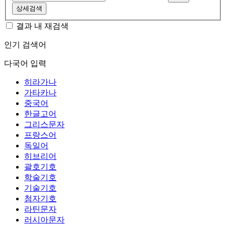
상세검색
결과 내 재검색
인기 검색어
다국어 입력
히라가나
가타카나
중국어
한글고어
그리스문자
프랑스어
독일어
히브리어
괄호기호
학술기호
기술기호
첨자기호
라틴문자
러시아문자