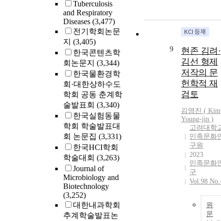
Tuberculosis
and Respiratory
Diseases
(3,477)
전기학회논문
지
(3,405)
9
현존 김려·
한국콘텐츠학
김선 형제
회논문지
(3,344)
저작의 문
한국물환경학
헌학적 재
회·대한상하수도
검토
학회 공동 춘계학
술발표회
(3,340)
김영진 (
Kim
한국실험동물
Young-jin )
학회 학술발표대
고려대학
회 논문집
(3,331)
민족문화
구원
한국HCI학회
2023
학술대회
(3,263)
민족문화
Journal of
구
Microbiology and
Vol.98 No.
Biotechnology
(3,252)
대한내과학회
원
문
추계학술발표논