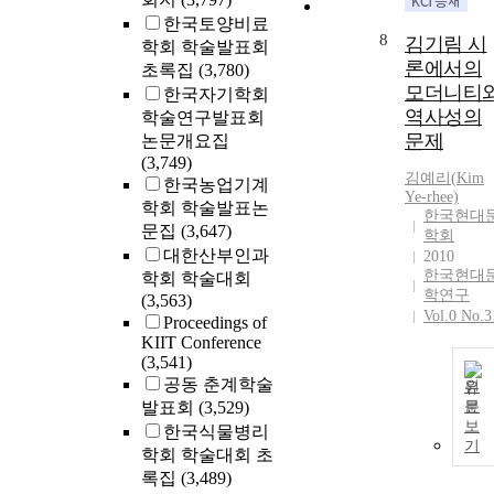
한국토양비료
8
김기림 시
학회 학술발표회
론에서의
초록집
(3,780)
모더니티
한국자기학회
역사성의
학술연구발표회
문제
논문개요집
(3,749)
김예리(
Kim
한국농업기계
Ye-rhee)
학회 학술발표논
한국현대
문집
(3,647)
학회
대한산부인과
2010
한국현대
학회 학술대회
학연구
(3,563)
Vol.0 No.3
Proceedings of
KIIT Conference
(3,541)
공동 춘계학술
원
발표회
(3,529)
문
보
한국식물병리
기
학회 학술대회 초
록집
(3,489)