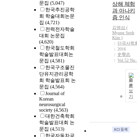
문집
(5,047)
상해 체험
한국추진공학
과 아나키
회 학술대회논문
즘 인식
집
(4,721)
김명섭 (
전력전자학술
Myung Seob
대회 논문집
Kim
)
(4,620)
단국사학
한국철도학회
2016
학술발표대회논
史學志
문집
(4,581)
Vol.52 No.
한국구조물진
단유지관리공학
회 학술발표회 논
원
문
문집
(4,564)
보
Journal of
기
Korean
neurosurgical
society
(4,563)
대한건축학회
학술발표대회 논
문집
(4,513)
한국자동차공