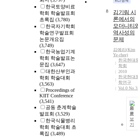
한국토양비료
8
김기림 시
학회 학술발표회
론에서의
초록집
(3,780)
모더니티
한국자기학회
역사성의
학술연구발표회
문제
논문개요집
(3,749)
김예리(
Kim
한국농업기계
Ye-rhee)
학회 학술발표논
한국현대
문집
(3,647)
학회
대한산부인과
2010
한국현대
학회 학술대회
학연구
(3,563)
Vol.0 No.3
Proceedings of
KIIT Conference
(3,541)
공동 춘계학술
원
발표회
(3,529)
문
보
한국식물병리
기
학회 학술대회 초
록집
(3,489)