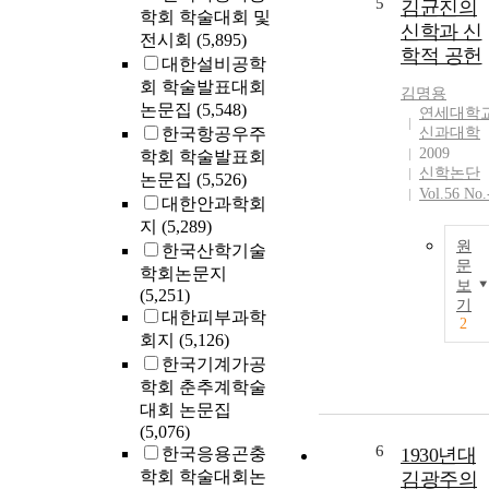
5
김균진의
학회 학술대회 및
신학과 신
전시회
(5,895)
학적 공헌
대한설비공학
회 학술발표대회
김명용
논문집
(5,548)
연세대학
한국항공우주
신과대학
2009
학회 학술발표회
신학논단
논문집
(5,526)
Vol.56 No.
대한안과학회
지
(5,289)
원
한국산학기술
문
학회논문지
보
(5,251)
기
대한피부과학
2
회지
(5,126)
한국기계가공
학회 춘추계학술
대회 논문집
(5,076)
6
한국응용곤충
1930년대
학회 학술대회논
김광주의