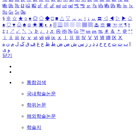
㎒
㎓
㎔
Ω
㏀
㏁
㎊
㎋
㎌
㏖
㏅
㎭
㎮
㎯
㏛
㎩
㎪
㎫
㎬
㏝
㏐
㏓
㏃
㏉
㏜
㏆
§
※
☆
★
○
●
◎
◇
◆
□
■
△
▽
→
←
↑
↓
↔
〓
◁
◀
▷
▶
♤
♠
♡
♥
♧
♣
⊙
◈
▣
◐
◑
▒
▤
▥
▨
▧
▦
▩
♨
☏
☎
☜
☞
¶
†
‡
↕
↗
↙
↖
↘
♭
♩
♪
♬
㉿
㈜
№
㏇
™
㏂
㏘
℡
＃
＆
＊
＠
ª
º
ⅰ
ⅱ
ⅲ
ⅳ
ⅴ
ⅵ
ⅶ
ⅷ
ⅸ
ⅹ
Ⅰ
Ⅱ
Ⅲ
Ⅳ
Ⅴ
Ⅵ
Ⅶ
Ⅷ
Ⅸ
Ⅹ
ا
ب
ت
ث
ج
ح
خ
د
ذ
ر
ز
س
ش
ص
ض
ط
ظ
ع
غ
ف
ق
ک
ل
م
ن
ه
و
ی
닫기
통합검색
국내학술논문
학위논문
해외학술논문
학술지