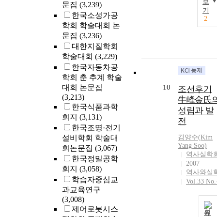
보
문집
(3,239)
기
한국소성가공
2
학회 학술대회 논
문집
(3,236)
대한지질학회
학술대회
(3,229)
한국자동차공
학회 춘 추계 학술
대회 논문집
10
조선후기
(3,213)
牛峰金氏
한국식품과학
성립과 발
회지
(3,131)
전
한국조명·전기
설비학회 학술대
김양수(
Kim
Yang Soo)
회논문집
(3,067)
역사실학
한국정밀공학
2007
회지
(3,058)
역사와실
학습자중심교
Vol.33 No.
과교육연구
(3,008)
제어로봇시스
원