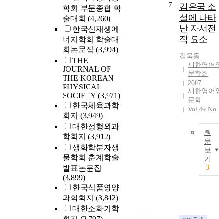
7
김은국 소
학회 부문종합 학
설에 나타
술대회
(4,260)
난 자서전
한국신재생에
적 요소
너지학회 학술대
회논문집
(3,994)
김욱동
THE
새한영어
JOURNAL OF
문학회
THE KOREAN
2007
PHYSICAL
새한영어
SOCIETY
(3,971)
문학
한국체육과학
Vol.49 No.
회지
(3,949)
대한정형외과
원
학회지
(3,912)
문
생화학분자생
보
물학회 춘계학술
기
발표논문집
3
(3,899)
한국식품영양
과학회지
(3,842)
대한소화기학
회지
(3,797)