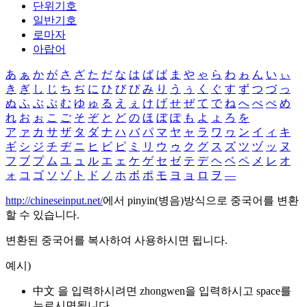
단위기호
일반기호
로마자
아랍어
あ
ぁ
か
が
さ
ざ
た
だ
な
は
ば
ぱ
ま
や
ゃ
ら
わ
ゎ
ん
い
ぃ
き
ぎ
し
じ
ち
ぢ
に
ひ
び
ぴ
み
り
う
ぅ
く
ぐ
す
ず
つ
づ
っ
ぬ
ふ
ぶ
ぷ
む
ゆ
ゅ
る
え
ぇ
け
げ
せ
ぜ
て
で
ね
へ
べ
ぺ
め
れ
お
ぉ
こ
ご
そ
ぞ
と
ど
の
ほ
ぼ
ぽ
も
よ
ょ
ろ
を
ア
ァ
カ
サ
ザ
タ
ダ
ナ
ハ
バ
パ
マ
ヤ
ャ
ラ
ワ
ヮ
ン
イ
ィ
キ
ギ
シ
ジ
チ
ヂ
ニ
ヒ
ビ
ピ
ミ
リ
ウ
ゥ
ク
グ
ス
ズ
ツ
ヅ
ッ
ヌ
フ
ブ
プ
ム
ユ
ュ
ル
エ
ェ
ケ
ゲ
セ
ゼ
テ
デ
ヘ
ベ
ペ
メ
レ
オ
ォ
コ
ゴ
ソ
ゾ
ト
ド
ノ
ホ
ボ
ポ
モ
ヨ
ョ
ロ
ヲ
―
http://chineseinput.net/
에서 pinyin(병음)방식으로 중국어를 변환
할 수 있습니다.
변환된 중국어를 복사하여 사용하시면 됩니다.
예시)
中文 을 입력하시려면
zhongwen
을 입력하시고 space를
누르시면됩니다.