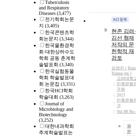
Tuberculosis
and Respiratory
Diseases
(3,477)
전기학회논문
지
(3,405)
9
현존 김려·
한국콘텐츠학
김선 형제
회논문지
(3,344)
저작의 문
한국물환경학
헌학적 재
회·대한상하수도
검토
학회 공동 춘계학
술발표회
(3,340)
김영진 (
Kim
한국실험동물
Young-jin )
학회 학술발표대
고려대학
회 논문집
(3,331)
민족문화
구원
한국HCI학회
2023
학술대회
(3,263)
민족문화
Journal of
구
Microbiology and
Vol.98 No.
Biotechnology
(3,252)
대한내과학회
원
문
추계학술발표논