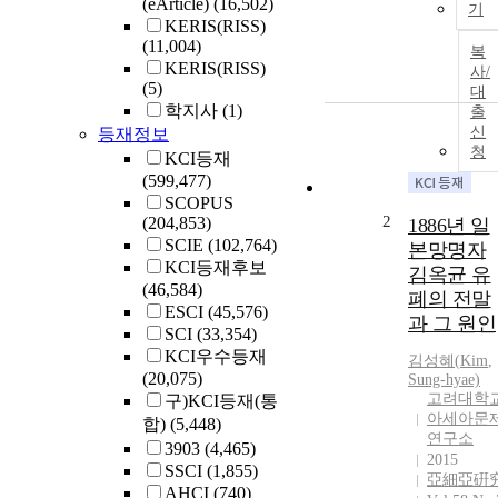
(eArticle)
(16,502)
기
KERIS(RISS)
(11,004)
복
KERIS(RISS)
사/
(5)
대
학지사
(1)
출
신
등재정보
청
KCI등재
(599,477)
SCOPUS
2
(204,853)
1886년 일
SCIE
(102,764)
본망명자
KCI등재후보
김옥균 유
(46,584)
폐의 전말
ESCI
(45,576)
과 그 원인
SCI
(33,354)
KCI우수등재
김성혜(
Kim
,
(20,075)
Sung-hyae)
고려대학
구)KCI등재(통
아세아문
합)
(5,448)
연구소
3903
(4,465)
2015
SSCI
(1,855)
亞細亞硏
AHCI
(740)