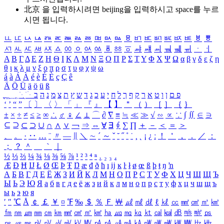
北京 을 입력하시려면
beijing
을 입력하시고 space를 누르
시면 됩니다.
ㅥ
ㅦ
ㅧ
ㅨ
ㅩ
ㅪ
ㅫ
ㅬ
ㅭ
ㅮ
ㅯ
ㅰ
ㅱ
ㅲ
ㅳ
ㅴ
ㅵ
ㅶ
ㅷ
ㅸ
ㅹ
ㅺ
ㅻ
ㅼ
ㅽ
ㅾ
ㅿ
ㆀ
ㆁ
ㆂ
ㆃ
ㆄ
ㆅ
ㆆ
ㆇ
ㆈ
ㆉ
ㆊ
ㆋ
ㆌ
ㆍ
ㆎ
Α
Β
Γ
Δ
Ε
Ζ
Η
Θ
Ι
Κ
Λ
Μ
Ν
Ξ
Ο
Π
Ρ
Σ
Τ
Υ
Φ
Χ
Ψ
Ω
α
β
γ
δ
ε
ζ
η
θ
ι
κ
λ
μ
ν
ξ
ο
π
ρ
σ
τ
υ
φ
χ
ψ
ω
á
à
Á
À
é
è
É
È
ç
Ç
ê
Ä
Ö
Ü
ä
ö
ü
ß
ְ
ֳ
ֲ
ֱ
ָ
ַ
ֵ
ֶ
ִ
ֹ
ּ
ֻ
ׂ
ׁ
ּ
ב
ה
נ
מ
צ
ת
ץ
ש
ד
ג
כ
ע
י
ח
ל
ך
ף
ק
ר
א
ט
ו
ן
ם
פ
‘
’
“
”
〔
〕
〈
〉
「
」
『
』
【
】
＂
（
）
［
］
｛
｝
±
×
÷
≠
≤
≥
∞
∴
♂
♀
∠
⊥
⌒
∂
∇
≡
≒
≪
≫
√
∽
∝
∵
∫
∬
∈
∋
⊆
⊇
⊂
⊃
∪
∩
∧
∨
￢
⇒
⇔
∀
∃
∮
∑
∏
＋
－
＜
＝
＞
、
。
·
‥
…
¨
〃
―
∥
＼
∼
´
～
ˇ
˘
˝
˚
˙
¸
˛
¡
¿
ː
！
＇
，
．
／
：
；
？
＾
＿
｀
｜
½
⅓
⅔
¼
¾
⅛
⅜
⅝
⅞
¹
²
³
⁴
ⁿ
₁
₂
₃
₄
Æ
Ð
Ħ
Ĳ
Ł
Ø
Œ
Þ
Ŧ
Ŋ
æ
đ
ð
ħ
ı
ĳ
ĸ
ŀ
ł
ø
œ
ß
þ
ŧ
ŋ
ŉ
А
Б
В
Г
Д
Е
Ё
Ж
З
И
Й
К
Л
М
Н
О
П
Р
С
Т
У
Ф
Х
Ц
Ч
Ш
Щ
Ъ
Ы
Ь
Э
Ю
Я
а
б
в
г
д
е
ё
ж
з
и
й
к
л
м
н
о
п
р
с
т
у
ф
х
ц
ч
ш
щ
ъ
ы
ь
э
ю
я
′
″
℃
Å
￠
￡
￥
¤
℉
‰
＄
％
Ｆ
￦
㎕
㎖
㎗
ℓ
㎘
㏄
㎣
㎤
㎥
㎦
㎙
㎚
㎛
㎜
㎝
㎞
㎟
㎠
㎡
㎢
㏊
㎍
㎎
㎏
㏏
㎈
㎉
㏈
㎧
㎨
㎰
㎱
㎲
㎳
㎴
㎵
㎶
㎷
㎸
㎹
㎀
㎁
㎂
㎃
㎄
㎺
㎻
㎽
㎾
㎿
㎐
㎑