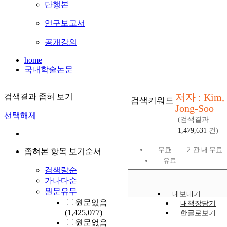
단행본
연구보고서
공개강의
home
국내학술논문
저자 : Kim,
검색결과 좁혀 보기
검색키워드
Jong-Soo
선택해제
(검색결과
1,479,631
건)
무료
기관 내 무료
좁혀본 항목 보기순서
유료
검색량순
가나다순
원문유무
내보내기
원문있음
내책장담기
(1,425,077)
한글로보기
원문없음