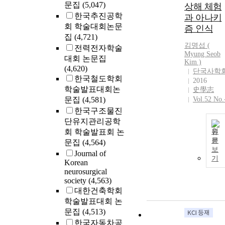
문집
(5,047)
상해 체험
한국추진공학
과 아나키
회 학술대회논문
즘 인식
집
(4,721)
김명섭 (
전력전자학술
Myung Seob
대회 논문집
Kim
)
(4,620)
단국사학
한국철도학회
2016
학술발표대회논
史學志
문집
(4,581)
Vol.52 No.
한국구조물진
단유지관리공학
회 학술발표회 논
원
문
문집
(4,564)
보
Journal of
기
Korean
neurosurgical
society
(4,563)
대한건축학회
학술발표대회 논
문집
(4,513)
한국자동차공