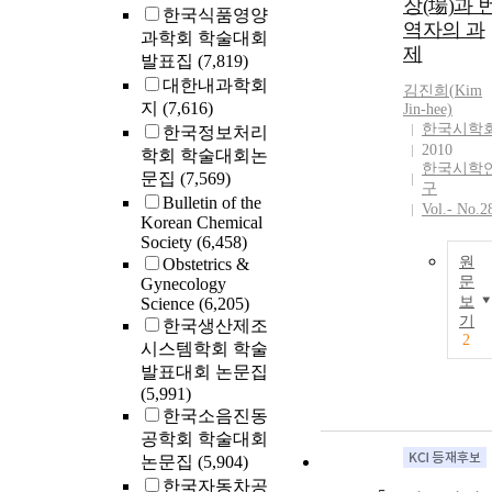
장(場)과 
한국식품영양
역자의 과
과학회 학술대회
제
발표집
(7,819)
대한내과학회
김진희(
Kim
지
(7,616)
Jin-hee)
한국시학
한국정보처리
2010
학회 학술대회논
한국시학
문집
(7,569)
구
Bulletin of the
Vol.- No.2
Korean Chemical
Society
(6,458)
원
Obstetrics &
문
Gynecology
보
Science
(6,205)
기
한국생산제조
2
시스템학회 학술
발표대회 논문집
(5,991)
한국소음진동
공학회 학술대회
논문집
(5,904)
한국자동차공