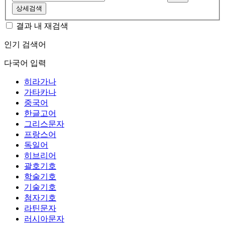
상세검색
결과 내 재검색
인기 검색어
다국어 입력
히라가나
가타카나
중국어
한글고어
그리스문자
프랑스어
독일어
히브리어
괄호기호
학술기호
기술기호
첨자기호
라틴문자
러시아문자