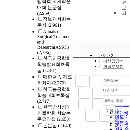
템학회 국제학술
문
대회 논문집
보
(2,969)
기
정보과학회논
문지
(2,961)
Annals of
Surgical Treatment
and
Research(ASRT)
(2,796)
내보내기
한국진공학회
내책장담기
학술발표회초록
한글로보기
집
(2,781)
대한금속·재료
정확도순
학회지
(2,770)
한국농공학회
내림차순
정확도
학술대회초록집
순
10개씩 출력
(2,717)
내림차
인기도
한국방사성폐
순
조회
10개씩
기물학회 학술논
연도순
출력
문요약집
(2,658)
제목순
20개씩
논문집
(2,640)
저자순