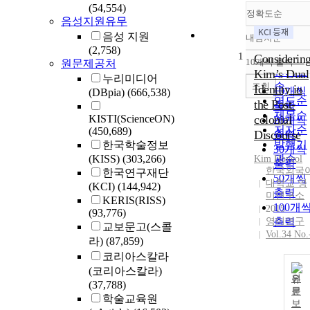
(54,554)
정확도순
음성지원유무
음성 지원
내림차순
정확도
(2,758)
1
순
Considerin
10개씩 출력
원문제공처
내림차
인기도
Kim’s Dual
누리미디어
순
조회
Identity in
10개씩
(DBpia)
(666,538)
연도순
the Post-
출력
제목순
KISTI(ScienceON)
colonial
20개씩
저자순
(450,689)
Discourse
출력
발행기
한국학술정보
30개씩
(KISS)
(303,266)
관순
Kim
Hoyeol
출력
한국외국
한국연구재단
50개씩
대학교 영
(KCI)
(144,942)
출력
미연구소
KERIS(RISS)
100개
2015
(93,776)
영미연구
출력
교보문고(스콜
Vol.34 No.
라)
(87,859)
코리아스칼라
(코리아스칼라)
원
(37,788)
문
학술교육원
보