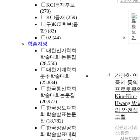
Vol.58 No.
KCI등재후보
(270)
KCI등재
(259)
원
구)KCI후보(통
문
합)
(83)
보
02
(44)
기
학술지명
대한전기학회
학술대회 논문집
(28,556)
대한기계학회
3
간단한 인
춘추학술대회
증키 동의
(25,834)
한국통신학회
프로토콜
학술대회논문집
Kim-Kim-
(20,977)
Hwang 방
한국정보과학
의 안전성
회 학술발표논문
고찰
집
(18,782)
한국정밀공학
김윤정;김영
신;황준
회 학술발표대회
서울여자