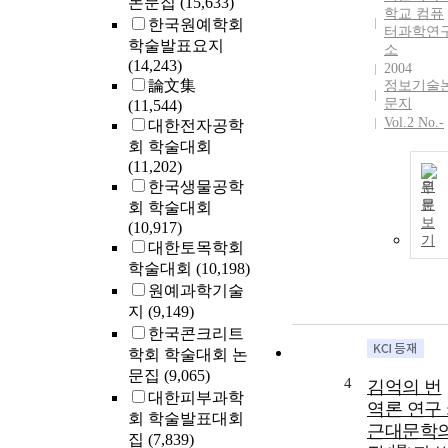
논문집
(15,633)
학교 컴퓨
한국원예학회
터과학연
학술발표요지
소
(14,243)
2004
論文集
정보기술
문지
(11,544)
Vol.2 No.-
대한전자공학
회 학술대회
(11,202)
한국생물공학
원
문
회 학술대회
보
(10,917)
기
대한토목학회
학술대회
(10,198)
원예과학기술
지
(9,149)
한국콘크리트
학회 학술대회 논
문집
(9,065)
4
김억의 번
대한피부과학
역론 연구 
회 학술발표대회
근대문학
집
(7,839)