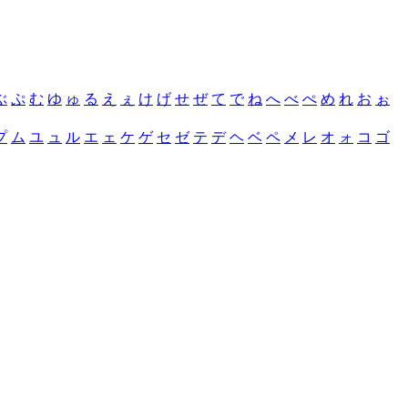
ぶ
ぷ
む
ゆ
ゅ
る
え
ぇ
け
げ
せ
ぜ
て
で
ね
へ
べ
ぺ
め
れ
お
ぉ
プ
ム
ユ
ュ
ル
エ
ェ
ケ
ゲ
セ
ゼ
テ
デ
ヘ
ベ
ペ
メ
レ
オ
ォ
コ
ゴ