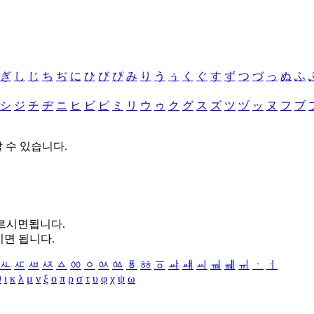
ぎ
し
じ
ち
ぢ
に
ひ
び
ぴ
み
り
う
ぅ
く
ぐ
す
ず
つ
づ
っ
ぬ
ふ
シ
ジ
チ
ヂ
ニ
ヒ
ビ
ピ
ミ
リ
ウ
ゥ
ク
グ
ス
ズ
ツ
ヅ
ッ
ヌ
フ
ブ
할 수 있습니다.
누르시면됩니다.
시면 됩니다.
ㅻ
ㅼ
ㅽ
ㅾ
ㅿ
ㆀ
ㆁ
ㆂ
ㆃ
ㆄ
ㆅ
ㆆ
ㆇ
ㆈ
ㆉ
ㆊ
ㆋ
ㆌ
ㆍ
ㆎ
θ
ι
κ
λ
μ
ν
ξ
ο
π
ρ
σ
τ
υ
φ
χ
ψ
ω