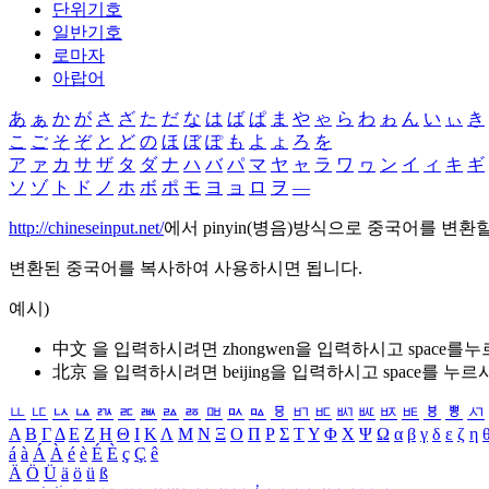
단위기호
일반기호
로마자
아랍어
あ
ぁ
か
が
さ
ざ
た
だ
な
は
ば
ぱ
ま
や
ゃ
ら
わ
ゎ
ん
い
ぃ
き
こ
ご
そ
ぞ
と
ど
の
ほ
ぼ
ぽ
も
よ
ょ
ろ
を
ア
ァ
カ
サ
ザ
タ
ダ
ナ
ハ
バ
パ
マ
ヤ
ャ
ラ
ワ
ヮ
ン
イ
ィ
キ
ギ
ソ
ゾ
ト
ド
ノ
ホ
ボ
ポ
モ
ヨ
ョ
ロ
ヲ
―
http://chineseinput.net/
에서 pinyin(병음)방식으로 중국어를 변환
변환된 중국어를 복사하여 사용하시면 됩니다.
예시)
中文 을 입력하시려면
zhongwen
을 입력하시고 space를
北京 을 입력하시려면
beijing
을 입력하시고 space를 누르
ㅥ
ㅦ
ㅧ
ㅨ
ㅩ
ㅪ
ㅫ
ㅬ
ㅭ
ㅮ
ㅯ
ㅰ
ㅱ
ㅲ
ㅳ
ㅴ
ㅵ
ㅶ
ㅷ
ㅸ
ㅹ
ㅺ
Α
Β
Γ
Δ
Ε
Ζ
Η
Θ
Ι
Κ
Λ
Μ
Ν
Ξ
Ο
Π
Ρ
Σ
Τ
Υ
Φ
Χ
Ψ
Ω
α
β
γ
δ
ε
ζ
η
á
à
Á
À
é
è
É
È
ç
Ç
ê
Ä
Ö
Ü
ä
ö
ü
ß