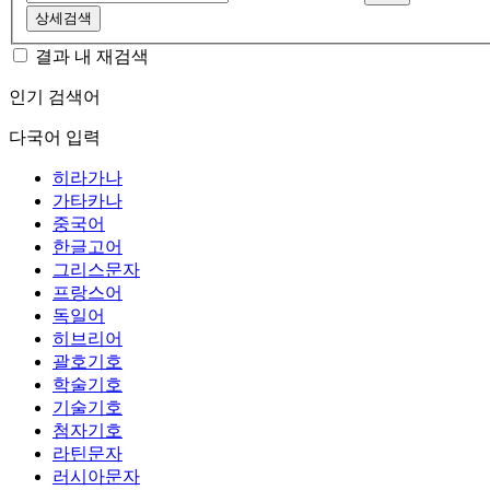
상세검색
결과 내 재검색
인기 검색어
다국어 입력
히라가나
가타카나
중국어
한글고어
그리스문자
프랑스어
독일어
히브리어
괄호기호
학술기호
기술기호
첨자기호
라틴문자
러시아문자