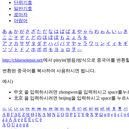
단위기호
일반기호
로마자
아랍어
あ
ぁ
か
が
さ
ざ
た
だ
な
は
ば
ぱ
ま
や
ゃ
ら
わ
ゎ
ん
い
ぃ
き
こ
ご
そ
ぞ
と
ど
の
ほ
ぼ
ぽ
も
よ
ょ
ろ
を
ア
ァ
カ
サ
ザ
タ
ダ
ナ
ハ
バ
パ
マ
ヤ
ャ
ラ
ワ
ヮ
ン
イ
ィ
キ
ギ
ソ
ゾ
ト
ド
ノ
ホ
ボ
ポ
モ
ヨ
ョ
ロ
ヲ
―
http://chineseinput.net/
에서 pinyin(병음)방식으로 중국어를 변환
변환된 중국어를 복사하여 사용하시면 됩니다.
예시)
中文 을 입력하시려면
zhongwen
을 입력하시고 space를
北京 을 입력하시려면
beijing
을 입력하시고 space를 누르
ㅥ
ㅦ
ㅧ
ㅨ
ㅩ
ㅪ
ㅫ
ㅬ
ㅭ
ㅮ
ㅯ
ㅰ
ㅱ
ㅲ
ㅳ
ㅴ
ㅵ
ㅶ
ㅷ
ㅸ
ㅹ
ㅺ
Α
Β
Γ
Δ
Ε
Ζ
Η
Θ
Ι
Κ
Λ
Μ
Ν
Ξ
Ο
Π
Ρ
Σ
Τ
Υ
Φ
Χ
Ψ
Ω
α
β
γ
δ
ε
ζ
η
á
à
Á
À
é
è
É
È
ç
Ç
ê
Ä
Ö
Ü
ä
ö
ü
ß