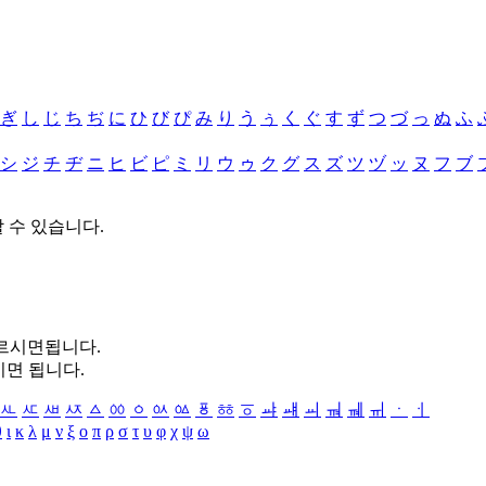
ぎ
し
じ
ち
ぢ
に
ひ
び
ぴ
み
り
う
ぅ
く
ぐ
す
ず
つ
づ
っ
ぬ
ふ
シ
ジ
チ
ヂ
ニ
ヒ
ビ
ピ
ミ
リ
ウ
ゥ
ク
グ
ス
ズ
ツ
ヅ
ッ
ヌ
フ
ブ
할 수 있습니다.
누르시면됩니다.
시면 됩니다.
ㅻ
ㅼ
ㅽ
ㅾ
ㅿ
ㆀ
ㆁ
ㆂ
ㆃ
ㆄ
ㆅ
ㆆ
ㆇ
ㆈ
ㆉ
ㆊ
ㆋ
ㆌ
ㆍ
ㆎ
θ
ι
κ
λ
μ
ν
ξ
ο
π
ρ
σ
τ
υ
φ
χ
ψ
ω