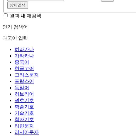
상세검색
결과 내 재검색
인기 검색어
다국어 입력
히라가나
가타카나
중국어
한글고어
그리스문자
프랑스어
독일어
히브리어
괄호기호
학술기호
기술기호
첨자기호
라틴문자
러시아문자