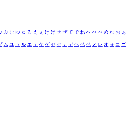
ぶ
ぷ
む
ゆ
ゅ
る
え
ぇ
け
げ
せ
ぜ
て
で
ね
へ
べ
ぺ
め
れ
お
ぉ
プ
ム
ユ
ュ
ル
エ
ェ
ケ
ゲ
セ
ゼ
テ
デ
ヘ
ベ
ペ
メ
レ
オ
ォ
コ
ゴ