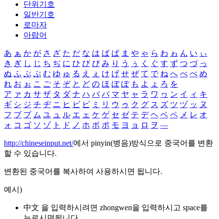
단위기호
일반기호
로마자
아랍어
あ
ぁ
か
が
さ
ざ
た
だ
な
は
ば
ぱ
ま
や
ゃ
ら
わ
ゎ
ん
い
ぃ
き
ぎ
し
じ
ち
ぢ
に
ひ
び
ぴ
み
り
う
ぅ
く
ぐ
す
ず
つ
づ
っ
ぬ
ふ
ぶ
ぷ
む
ゆ
ゅ
る
え
ぇ
け
げ
せ
ぜ
て
で
ね
へ
べ
ぺ
め
れ
お
ぉ
こ
ご
そ
ぞ
と
ど
の
ほ
ぼ
ぽ
も
よ
ょ
ろ
を
ア
ァ
カ
サ
ザ
タ
ダ
ナ
ハ
バ
パ
マ
ヤ
ャ
ラ
ワ
ヮ
ン
イ
ィ
キ
ギ
シ
ジ
チ
ヂ
ニ
ヒ
ビ
ピ
ミ
リ
ウ
ゥ
ク
グ
ス
ズ
ツ
ヅ
ッ
ヌ
フ
ブ
プ
ム
ユ
ュ
ル
エ
ェ
ケ
ゲ
セ
ゼ
テ
デ
ヘ
ベ
ペ
メ
レ
オ
ォ
コ
ゴ
ソ
ゾ
ト
ド
ノ
ホ
ボ
ポ
モ
ヨ
ョ
ロ
ヲ
―
http://chineseinput.net/
에서 pinyin(병음)방식으로 중국어를 변환
할 수 있습니다.
변환된 중국어를 복사하여 사용하시면 됩니다.
예시)
中文 을 입력하시려면
zhongwen
을 입력하시고 space를
누르시면됩니다.