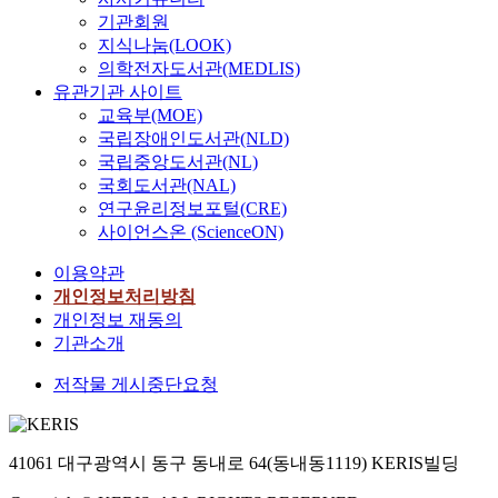
기관회원
지식나눔(LOOK)
의학전자도서관(MEDLIS)
유관기관 사이트
교육부(MOE)
국립장애인도서관(NLD)
국립중앙도서관(NL)
국회도서관(NAL)
연구윤리정보포털(CRE)
사이언스온 (ScienceON)
이용약관
개인정보처리방침
개인정보 재동의
기관소개
저작물 게시중단요청
41061 대구광역시 동구 동내로 64(동내동1119) KERIS빌딩