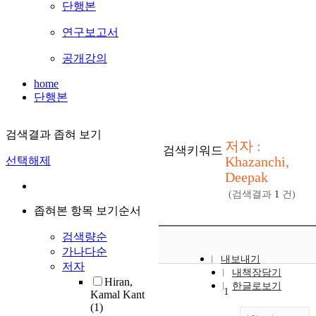
단행본
연구보고서
공개강의
home
단행본
검색결과 좁혀 보기
저자 :
검색키워드
Khazanchi,
선택해제
Deepak
(검색결과
1
건)
좁혀본 항목 보기순서
검색량순
가나다순
내보내기
저자
내책장담기
Hiran,
한글로보기
1
Kamal Kant
(1)