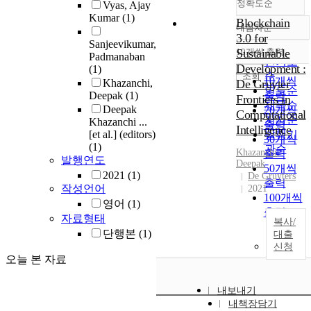
정확도순
Vyas, Ajay
Kumar
(1)
Blockchain
내림차순
정확도
3.0 for
Sanjeevikumar,
순
10개씩 출력
Sustainable
Padmanaban
내림차순
인기도
Development :
(1)
순
조회
10개씩
Khazanchi,
De Gruyter
연도순
Deepak
(1)
출력
Frontiers in
제목순
Deepak
20개씩
Computational
저자순
Khazanchi ...
출력
Intelligence
[et al.] (editors)
발행기
30개씩
(1)
관순
Khazanchi
,
출력
발행연도
Deepak
50개씩
2021
(1)
De Gruyters
출력
작성언어
2021
100개씩
영어
(1)
출력
자료형태
복사/
단행본
(1)
대출
신청
오늘 본 자료
내보내기
내책장담기