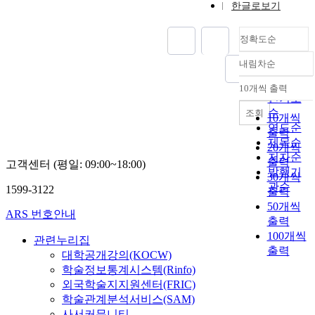
한글로보기
정확도순
내림차순
정확도
순
10개씩 출력
내림차순
인기도
순
조회
10개씩
연도순
출력
제목순
20개씩
저자순
출력
고객센터 (평일: 09:00~18:00)
발행기
30개씩
관순
1599-3122
출력
50개씩
ARS 번호안내
출력
100개씩
관련누리집
출력
대학공개강의(KOCW)
학술정보통계시스템(Rinfo)
외국학술지지원센터(FRIC)
학술관계분석서비스(SAM)
사서커뮤니티