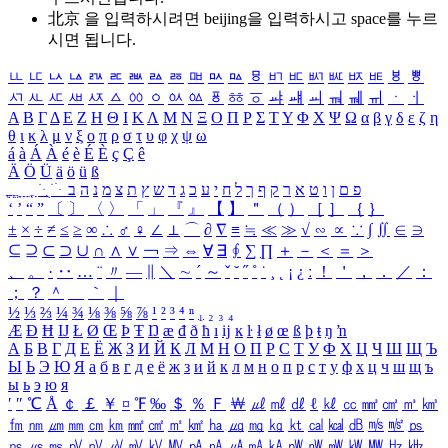
北京 을 입력하시려면
beijing
을 입력하시고 space를 누르
시면 됩니다.
ㅥ
ㅦ
ㅧ
ㅨ
ㅩ
ㅪ
ㅫ
ㅬ
ㅭ
ㅮ
ㅯ
ㅰ
ㅱ
ㅲ
ㅳ
ㅴ
ㅵ
ㅶ
ㅷ
ㅸ
ㅹ
ㅺ
ㅻ
ㅼ
ㅽ
ㅾ
ㅿ
ㆀ
ㆁ
ㆂ
ㆃ
ㆄ
ㆅ
ㆆ
ㆇ
ㆈ
ㆉ
ㆊ
ㆋ
ㆌ
ㆍ
ㆎ
Α
Β
Γ
Δ
Ε
Ζ
Η
Θ
Ι
Κ
Λ
Μ
Ν
Ξ
Ο
Π
Ρ
Σ
Τ
Υ
Φ
Χ
Ψ
Ω
α
β
γ
δ
ε
ζ
η
θ
ι
κ
λ
μ
ν
ξ
ο
π
ρ
σ
τ
υ
φ
χ
ψ
ω
á
à
Á
À
é
è
É
È
ç
Ç
ê
Ä
Ö
Ü
ä
ö
ü
ß
ְ
ֳ
ֲ
ֱ
ָ
ַ
ֵ
ֶ
ִ
ֹ
ּ
ֻ
ׂ
ׁ
ּ
ב
ה
נ
מ
צ
ת
ץ
ש
ד
ג
כ
ע
י
ח
ל
ך
ף
ק
ר
א
ט
ו
ן
ם
פ
‘
’
“
”
〔
〕
〈
〉
「
」
『
』
【
】
＂
（
）
［
］
｛
｝
±
×
÷
≠
≤
≥
∞
∴
♂
♀
∠
⊥
⌒
∂
∇
≡
≒
≪
≫
√
∽
∝
∵
∫
∬
∈
∋
⊆
⊇
⊂
⊃
∪
∩
∧
∨
￢
⇒
⇔
∀
∃
∮
∑
∏
＋
－
＜
＝
＞
、
。
·
‥
…
¨
〃
―
∥
＼
∼
´
～
ˇ
˘
˝
˚
˙
¸
˛
¡
¿
ː
！
＇
，
．
／
：
；
？
＾
＿
｀
｜
½
⅓
⅔
¼
¾
⅛
⅜
⅝
⅞
¹
²
³
⁴
ⁿ
₁
₂
₃
₄
Æ
Ð
Ħ
Ĳ
Ł
Ø
Œ
Þ
Ŧ
Ŋ
æ
đ
ð
ħ
ı
ĳ
ĸ
ŀ
ł
ø
œ
ß
þ
ŧ
ŋ
ŉ
А
Б
В
Г
Д
Е
Ё
Ж
З
И
Й
К
Л
М
Н
О
П
Р
С
Т
У
Ф
Х
Ц
Ч
Ш
Щ
Ъ
Ы
Ь
Э
Ю
Я
а
б
в
г
д
е
ё
ж
з
и
й
к
л
м
н
о
п
р
с
т
у
ф
х
ц
ч
ш
щ
ъ
ы
ь
э
ю
я
′
″
℃
Å
￠
￡
￥
¤
℉
‰
＄
％
Ｆ
￦
㎕
㎖
㎗
ℓ
㎘
㏄
㎣
㎤
㎥
㎦
㎙
㎚
㎛
㎜
㎝
㎞
㎟
㎠
㎡
㎢
㏊
㎍
㎎
㎏
㏏
㎈
㎉
㏈
㎧
㎨
㎰
㎱
㎲
㎳
㎴
㎵
㎶
㎷
㎸
㎹
㎀
㎁
㎂
㎃
㎄
㎺
㎻
㎽
㎾
㎿
㎐
㎑