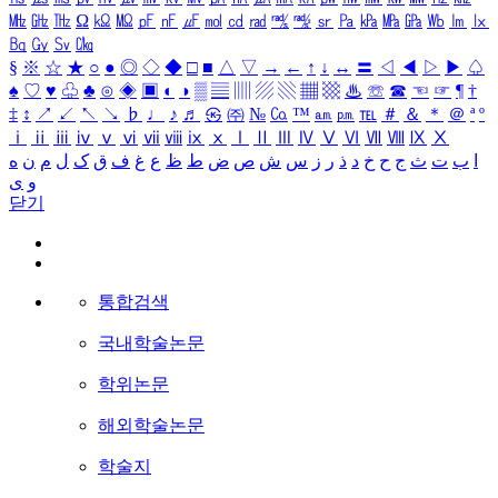
㎒
㎓
㎔
Ω
㏀
㏁
㎊
㎋
㎌
㏖
㏅
㎭
㎮
㎯
㏛
㎩
㎪
㎫
㎬
㏝
㏐
㏓
㏃
㏉
㏜
㏆
§
※
☆
★
○
●
◎
◇
◆
□
■
△
▽
→
←
↑
↓
↔
〓
◁
◀
▷
▶
♤
♠
♡
♥
♧
♣
⊙
◈
▣
◐
◑
▒
▤
▥
▨
▧
▦
▩
♨
☏
☎
☜
☞
¶
†
‡
↕
↗
↙
↖
↘
♭
♩
♪
♬
㉿
㈜
№
㏇
™
㏂
㏘
℡
＃
＆
＊
＠
ª
º
ⅰ
ⅱ
ⅲ
ⅳ
ⅴ
ⅵ
ⅶ
ⅷ
ⅸ
ⅹ
Ⅰ
Ⅱ
Ⅲ
Ⅳ
Ⅴ
Ⅵ
Ⅶ
Ⅷ
Ⅸ
Ⅹ
ا
ب
ت
ث
ج
ح
خ
د
ذ
ر
ز
س
ش
ص
ض
ط
ظ
ع
غ
ف
ق
ک
ل
م
ن
ه
و
ی
닫기
통합검색
국내학술논문
학위논문
해외학술논문
학술지