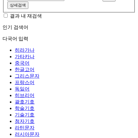
상세검색
결과 내 재검색
인기 검색어
다국어 입력
히라가나
가타카나
중국어
한글고어
그리스문자
프랑스어
독일어
히브리어
괄호기호
학술기호
기술기호
첨자기호
라틴문자
러시아문자