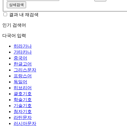
상세검색
결과 내 재검색
인기 검색어
다국어 입력
히라가나
가타카나
중국어
한글고어
그리스문자
프랑스어
독일어
히브리어
괄호기호
학술기호
기술기호
첨자기호
라틴문자
러시아문자