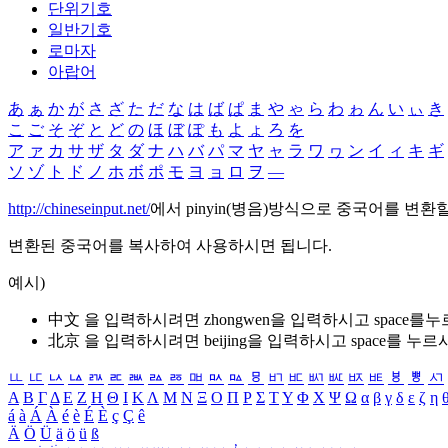
단위기호
일반기호
로마자
아랍어
あ
ぁ
か
が
さ
ざ
た
だ
な
は
ば
ぱ
ま
や
ゃ
ら
わ
ゎ
ん
い
ぃ
き
こ
ご
そ
ぞ
と
ど
の
ほ
ぼ
ぽ
も
よ
ょ
ろ
を
ア
ァ
カ
サ
ザ
タ
ダ
ナ
ハ
バ
パ
マ
ヤ
ャ
ラ
ワ
ヮ
ン
イ
ィ
キ
ギ
ソ
ゾ
ト
ド
ノ
ホ
ボ
ポ
モ
ヨ
ョ
ロ
ヲ
―
http://chineseinput.net/
에서 pinyin(병음)방식으로 중국어를 변환
변환된 중국어를 복사하여 사용하시면 됩니다.
예시)
中文 을 입력하시려면
zhongwen
을 입력하시고 space를
北京 을 입력하시려면
beijing
을 입력하시고 space를 누르
ㅥ
ㅦ
ㅧ
ㅨ
ㅩ
ㅪ
ㅫ
ㅬ
ㅭ
ㅮ
ㅯ
ㅰ
ㅱ
ㅲ
ㅳ
ㅴ
ㅵ
ㅶ
ㅷ
ㅸ
ㅹ
ㅺ
Α
Β
Γ
Δ
Ε
Ζ
Η
Θ
Ι
Κ
Λ
Μ
Ν
Ξ
Ο
Π
Ρ
Σ
Τ
Υ
Φ
Χ
Ψ
Ω
α
β
γ
δ
ε
ζ
η
á
à
Á
À
é
è
É
È
ç
Ç
ê
Ä
Ö
Ü
ä
ö
ü
ß