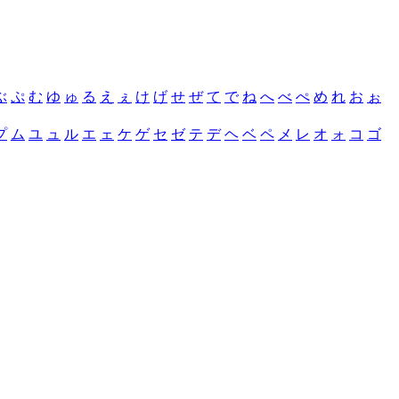
ぶ
ぷ
む
ゆ
ゅ
る
え
ぇ
け
げ
せ
ぜ
て
で
ね
へ
べ
ぺ
め
れ
お
ぉ
プ
ム
ユ
ュ
ル
エ
ェ
ケ
ゲ
セ
ゼ
テ
デ
ヘ
ベ
ペ
メ
レ
オ
ォ
コ
ゴ