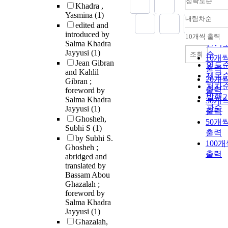
정확도순
Khadra ,
Yasmina
(1)
내림차순
정확
edited and
순
introduced by
10개씩 출력
내림
Salma Khadra
인기
Jayyusi
(1)
순
조회
10개
Jean Gibran
연도
출력
and Kahlil
제목
20개
Gibran ;
저자
출력
foreword by
발행
Salma Khadra
30개
관순
Jayyusi
(1)
출력
Ghosheh,
50개
Subhi S
(1)
출력
by Subhi S.
100
Ghosheh ;
출력
abridged and
translated by
Bassam Abou
Ghazalah ;
foreword by
Salma Khadra
Jayyusi
(1)
Ghazalah,