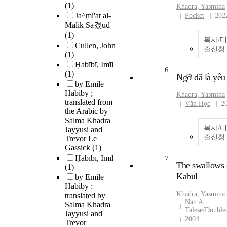
(1)
Khadra
, Yasmina
Ja^mi'at al-
Pocket
202
Malik Sa겼ud
(1)
복사/대
Cullen, John
출신청
(1)
Ḥabībī, Imīl
6
(1)
Ngỡ đã là yêu
by Emile
Habiby ;
Khadra
, Yasmina
translated from
Văn Học
2
the Arabic by
Salma Khadra
복사/대
Jayyusi and
출신청
Trevor Le
Gassick
(1)
Ḥabībī, Imīl
7
The swallows 
(1)
Kabul
by Emile
Habiby ;
Khadra
, Yasmina
translated by
Nan A.
Salma Khadra
Talese/Double
Jayyusi and
2004
Trevor