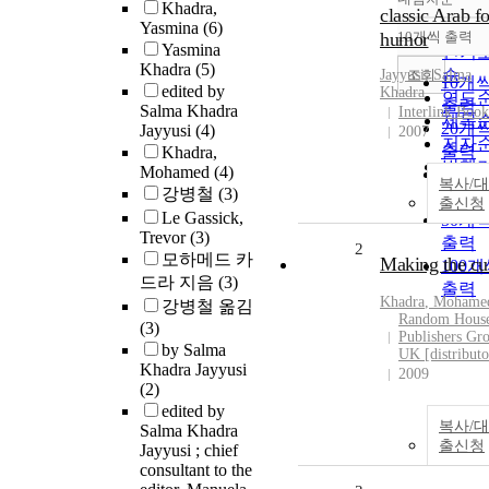
정확
Khadra,
classic Arab f
Yasmina
(6)
순
humor
10개씩 출력
내림
Yasmina
인기
Khadra
(5)
순
조회
Jayyusi, Salma
10개
edited by
Khadra
연도
출력
Salma Khadra
Interlink Book
제목
20개
Jayyusi
(4)
2007
저자
출력
Khadra,
발행
Mohamed
(4)
30개
복사/대
관순
강병철
(3)
출력
출신청
Le Gassick,
50개
Trevor
(3)
출력
2
모하메드 카
Making the cu
100
드라 지음
(3)
출력
Khadra
, Mohame
강병철 옮김
Random Hous
(3)
Publishers Gr
by Salma
UK [distributo
Khadra Jayyusi
2009
(2)
edited by
복사/대
Salma Khadra
출신청
Jayyusi ; chief
consultant to the