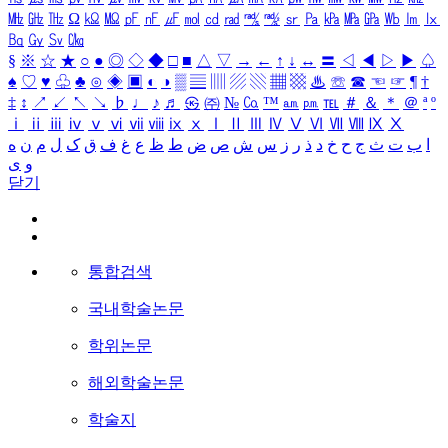
㎒
㎓
㎔
Ω
㏀
㏁
㎊
㎋
㎌
㏖
㏅
㎭
㎮
㎯
㏛
㎩
㎪
㎫
㎬
㏝
㏐
㏓
㏃
㏉
㏜
㏆
§
※
☆
★
○
●
◎
◇
◆
□
■
△
▽
→
←
↑
↓
↔
〓
◁
◀
▷
▶
♤
♠
♡
♥
♧
♣
⊙
◈
▣
◐
◑
▒
▤
▥
▨
▧
▦
▩
♨
☏
☎
☜
☞
¶
†
‡
↕
↗
↙
↖
↘
♭
♩
♪
♬
㉿
㈜
№
㏇
™
㏂
㏘
℡
＃
＆
＊
＠
ª
º
ⅰ
ⅱ
ⅲ
ⅳ
ⅴ
ⅵ
ⅶ
ⅷ
ⅸ
ⅹ
Ⅰ
Ⅱ
Ⅲ
Ⅳ
Ⅴ
Ⅵ
Ⅶ
Ⅷ
Ⅸ
Ⅹ
ا
ب
ت
ث
ج
ح
خ
د
ذ
ر
ز
س
ش
ص
ض
ط
ظ
ع
غ
ف
ق
ک
ل
م
ن
ه
و
ی
닫기
통합검색
국내학술논문
학위논문
해외학술논문
학술지