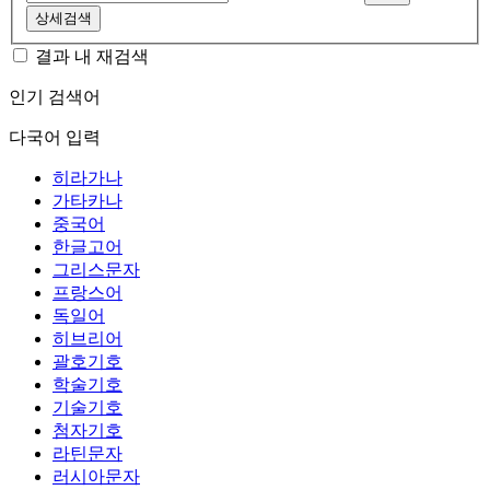
상세검색
결과 내 재검색
인기 검색어
다국어 입력
히라가나
가타카나
중국어
한글고어
그리스문자
프랑스어
독일어
히브리어
괄호기호
학술기호
기술기호
첨자기호
라틴문자
러시아문자