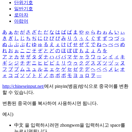
단위기호
일반기호
로마자
아랍어
あ
ぁ
か
が
さ
ざ
た
だ
な
は
ば
ぱ
ま
や
ゃ
ら
わ
ゎ
ん
い
ぃ
き
ぎ
し
じ
ち
ぢ
に
ひ
び
ぴ
み
り
う
ぅ
く
ぐ
す
ず
つ
づ
っ
ぬ
ふ
ぶ
ぷ
む
ゆ
ゅ
る
え
ぇ
け
げ
せ
ぜ
て
で
ね
へ
べ
ぺ
め
れ
お
ぉ
こ
ご
そ
ぞ
と
ど
の
ほ
ぼ
ぽ
も
よ
ょ
ろ
を
ア
ァ
カ
サ
ザ
タ
ダ
ナ
ハ
バ
パ
マ
ヤ
ャ
ラ
ワ
ヮ
ン
イ
ィ
キ
ギ
シ
ジ
チ
ヂ
ニ
ヒ
ビ
ピ
ミ
リ
ウ
ゥ
ク
グ
ス
ズ
ツ
ヅ
ッ
ヌ
フ
ブ
プ
ム
ユ
ュ
ル
エ
ェ
ケ
ゲ
セ
ゼ
テ
デ
ヘ
ベ
ペ
メ
レ
オ
ォ
コ
ゴ
ソ
ゾ
ト
ド
ノ
ホ
ボ
ポ
モ
ヨ
ョ
ロ
ヲ
―
http://chineseinput.net/
에서 pinyin(병음)방식으로 중국어를 변환
할 수 있습니다.
변환된 중국어를 복사하여 사용하시면 됩니다.
예시)
中文 을 입력하시려면
zhongwen
을 입력하시고 space를
누르시면됩니다.