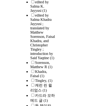
edited by
Salma K.
Jayyusi
(1)
edited by
Salma Khadra
Jayyusi ;
translated by
Matthew
Sorenson, Faisal
Khadra, and
Christopher
Tingley ;
introduction by
Said Yaqtine
(1)
Sorenson,
Matthew R
(1)
Khadra,
Faisal
(1)
Tingley,
(1)
캐런 린 윌
리엄스
(1)
카드라 모하
메드 글
(1)
둑 체이카