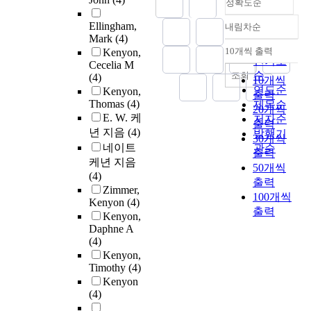
정확도순
Ellingham,
내림차순
정확도
Mark
(4)
순
10개씩 출력
Kenyon,
내림차순
인기도
Cecelia M
순
조회
(4)
10개씩
연도순
Kenyon,
출력
Thomas
(4)
제목순
20개씩
E. W. 케
저자순
출력
년 지음
(4)
발행기
30개씩
네이트
관순
출력
케년 지음
50개씩
(4)
출력
Zimmer,
100개씩
Kenyon
(4)
출력
Kenyon,
Daphne A
(4)
Kenyon,
Timothy
(4)
Kenyon
(4)