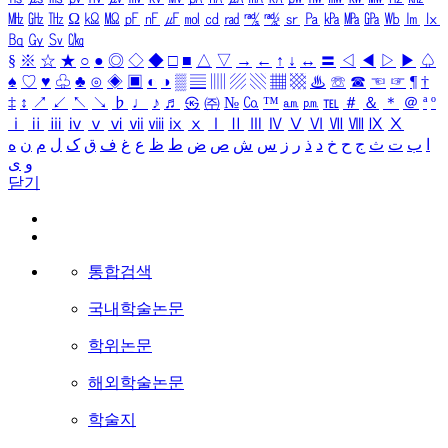
㎒
㎓
㎔
Ω
㏀
㏁
㎊
㎋
㎌
㏖
㏅
㎭
㎮
㎯
㏛
㎩
㎪
㎫
㎬
㏝
㏐
㏓
㏃
㏉
㏜
㏆
§
※
☆
★
○
●
◎
◇
◆
□
■
△
▽
→
←
↑
↓
↔
〓
◁
◀
▷
▶
♤
♠
♡
♥
♧
♣
⊙
◈
▣
◐
◑
▒
▤
▥
▨
▧
▦
▩
♨
☏
☎
☜
☞
¶
†
‡
↕
↗
↙
↖
↘
♭
♩
♪
♬
㉿
㈜
№
㏇
™
㏂
㏘
℡
＃
＆
＊
＠
ª
º
ⅰ
ⅱ
ⅲ
ⅳ
ⅴ
ⅵ
ⅶ
ⅷ
ⅸ
ⅹ
Ⅰ
Ⅱ
Ⅲ
Ⅳ
Ⅴ
Ⅵ
Ⅶ
Ⅷ
Ⅸ
Ⅹ
ا
ب
ت
ث
ج
ح
خ
د
ذ
ر
ز
س
ش
ص
ض
ط
ظ
ع
غ
ف
ق
ک
ل
م
ن
ه
و
ی
닫기
통합검색
국내학술논문
학위논문
해외학술논문
학술지