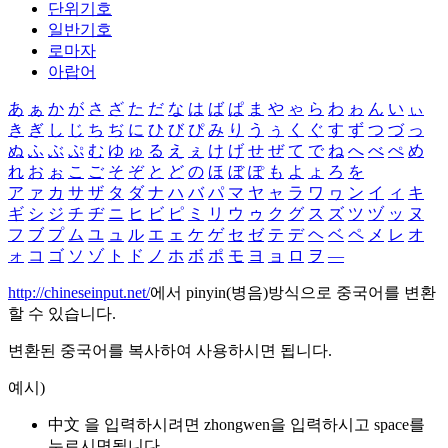
단위기호
일반기호
로마자
아랍어
あ
ぁ
か
が
さ
ざ
た
だ
な
は
ば
ぱ
ま
や
ゃ
ら
わ
ゎ
ん
い
ぃ
き
ぎ
し
じ
ち
ぢ
に
ひ
び
ぴ
み
り
う
ぅ
く
ぐ
す
ず
つ
づ
っ
ぬ
ふ
ぶ
ぷ
む
ゆ
ゅ
る
え
ぇ
け
げ
せ
ぜ
て
で
ね
へ
べ
ぺ
め
れ
お
ぉ
こ
ご
そ
ぞ
と
ど
の
ほ
ぼ
ぽ
も
よ
ょ
ろ
を
ア
ァ
カ
サ
ザ
タ
ダ
ナ
ハ
バ
パ
マ
ヤ
ャ
ラ
ワ
ヮ
ン
イ
ィ
キ
ギ
シ
ジ
チ
ヂ
ニ
ヒ
ビ
ピ
ミ
リ
ウ
ゥ
ク
グ
ス
ズ
ツ
ヅ
ッ
ヌ
フ
ブ
プ
ム
ユ
ュ
ル
エ
ェ
ケ
ゲ
セ
ゼ
テ
デ
ヘ
ベ
ペ
メ
レ
オ
ォ
コ
ゴ
ソ
ゾ
ト
ド
ノ
ホ
ボ
ポ
モ
ヨ
ョ
ロ
ヲ
―
http://chineseinput.net/
에서 pinyin(병음)방식으로 중국어를 변환
할 수 있습니다.
변환된 중국어를 복사하여 사용하시면 됩니다.
예시)
中文 을 입력하시려면
zhongwen
을 입력하시고 space를
누르시면됩니다.