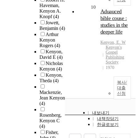
Haveman,
10
Kenyon A.
Aduauced
Knopf
(4)
bible couse :
Jowett,
studies in the
Benjamin
(4)
deeper life
Arthur
Kenyon
Kenyon
, E. W
Rogers
(4)
Kenyon's
Kenyon,
Gospel
David E
(4)
Publishing
Society
Nicholas
1970
Kenyon
(4)
Kenyon,
Theda
(4)
복사/
대출
Mackenzie,
신청
Jean Kenyon
(4)
내보내기
Rosenberg,
내책장담기
Kenyon C
한글로보기
(4)
Fisher,
John
(4)