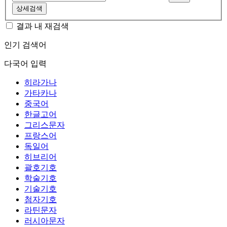
상세검색
결과 내 재검색
인기 검색어
다국어 입력
히라가나
가타카나
중국어
한글고어
그리스문자
프랑스어
독일어
히브리어
괄호기호
학술기호
기술기호
첨자기호
라틴문자
러시아문자