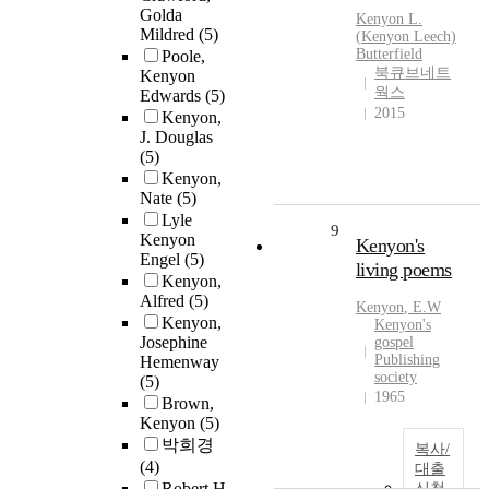
Golda
Kenyon
L.
Mildred
(5)
(
Kenyon
Leech)
Butterfield
Poole,
북큐브네트
Kenyon
웍스
Edwards
(5)
2015
Kenyon,
J. Douglas
(5)
Kenyon,
Nate
(5)
Lyle
9
Kenyon
Kenyon's
Engel
(5)
living poems
Kenyon,
Alfred
(5)
Kenyon
, E.W
Kenyon,
Kenyon's
Josephine
gospel
Publishing
Hemenway
society
(5)
1965
Brown,
Kenyon
(5)
박희경
복사/
(4)
대출
Robert H.
신청