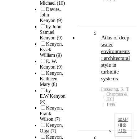
Michael
(10)
Davies,
John
Kenyon
(9)
by John
Samuel
5
Atlas of deep
Kenyon
(9)
Kenyon,
water
Essek
environments
William
(9)
: architectural
E. W.
style in
Kenyon
(9)
turbidite
Kenyon,
systems
Kathleen
Mary
(8)
Pickering, K. T
by
Chapman &
E.W.Kenyon
Hall
(8)
1995
Kenyon,
Frank
Wilson
(7)
복사/
Kenyon,
대출
Olga
(7)
신청
Kenyon,
6