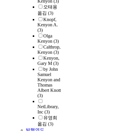
Kenyon
(3)
오태용
옮김
(3)
Knopf,
Kenyon A.
(3)
Olga
Kenyon
(3)
Calthrop,
Kenyon
(3)
Kenyon,
Gary M
(3)
by John
Samuel
Kenyon and
Thomas
Albert Knott
(3)
NetLibrary,
Inc
(3)
유영희
옮김
(3)
발행연도