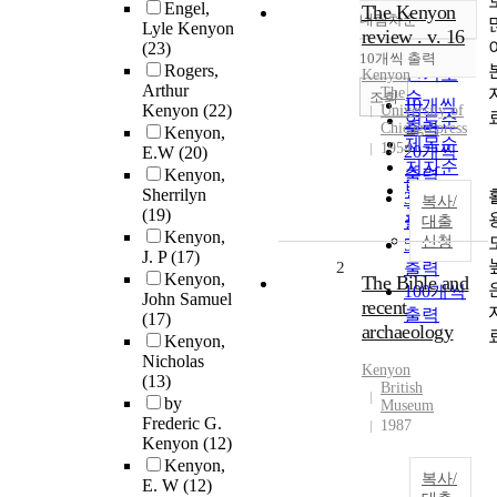
Engel,
The Kenyon
내림차순
정확도
Lyle Kenyon
review . v. 16
(23)
순
10개씩 출력
내림차순
Rogers,
인기도
Kenyon
Arthur
The
순
조회
10개씩
Kenyon
(22)
University of
연도순
출력
Chicago press
Kenyon,
제목순
1954
20개씩
E.W
(20)
저자순
Kenyon,
출력
발행기
Sherrilyn
30개씩
복사/
관순
(19)
출력
대출
Kenyon,
신청
50개씩
J. P
(17)
2
출력
Kenyon,
The Bible and
100개씩
John Samuel
recent
출력
(17)
archaeology
Kenyon,
Nicholas
Kenyon
(13)
British
by
Museum
Frederic G.
1987
Kenyon
(12)
Kenyon,
복사/
E. W
(12)