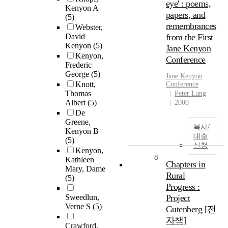
eye' : poems,
Kenyon A
papers, and
(5)
remembrances
Webster,
David
from the First
Kenyon
(5)
Jane Kenyon
Kenyon,
Conference
Frederic
George
(5)
Jane
Kenyon
Knott,
Conference
Thomas
Peter Lang
Albert
(5)
2000
De
Greene,
복사/
Kenyon B
대출
(5)
신청
Kenyon,
8
Kathleen
Chapters in
Mary, Dame
Rural
(5)
Progress :
Sweedlun,
Project
Verne S
(5)
Gutenberg [전
자책]
Crawford,