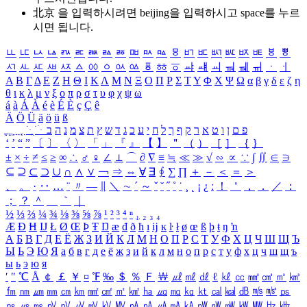
北京 을 입력하시려면
beijing
을 입력하시고 space를 누르
시면 됩니다.
ㅥ
ㅦ
ㅧ
ㅨ
ㅩ
ㅪ
ㅫ
ㅬ
ㅭ
ㅮ
ㅯ
ㅰ
ㅱ
ㅲ
ㅳ
ㅴ
ㅵ
ㅶ
ㅷ
ㅸ
ㅹ
ㅺ
ㅻ
ㅼ
ㅽ
ㅾ
ㅿ
ㆀ
ㆁ
ㆂ
ㆃ
ㆄ
ㆅ
ㆆ
ㆇ
ㆈ
ㆉ
ㆊ
ㆋ
ㆌ
ㆍ
ㆎ
Α
Β
Γ
Δ
Ε
Ζ
Η
Θ
Ι
Κ
Λ
Μ
Ν
Ξ
Ο
Π
Ρ
Σ
Τ
Υ
Φ
Χ
Ψ
Ω
α
β
γ
δ
ε
ζ
η
θ
ι
κ
λ
μ
ν
ξ
ο
π
ρ
σ
τ
υ
φ
χ
ψ
ω
á
à
Á
À
é
è
É
È
ç
Ç
ê
Ä
Ö
Ü
ä
ö
ü
ß
ְ
ֳ
ֲ
ֱ
ָ
ַ
ֵ
ֶ
ִ
ֹ
ּ
ֻ
ׂ
ׁ
ּ
ב
ה
נ
מ
צ
ת
ץ
ש
ד
ג
כ
ע
י
ח
ל
ך
ף
ק
ר
א
ט
ו
ן
ם
פ
‘
’
“
”
〔
〕
〈
〉
「
」
『
』
【
】
＂
（
）
［
］
｛
｝
±
×
÷
≠
≤
≥
∞
∴
♂
♀
∠
⊥
⌒
∂
∇
≡
≒
≪
≫
√
∽
∝
∵
∫
∬
∈
∋
⊆
⊇
⊂
⊃
∪
∩
∧
∨
￢
⇒
⇔
∀
∃
∮
∑
∏
＋
－
＜
＝
＞
、
。
·
‥
…
¨
〃
―
∥
＼
∼
´
～
ˇ
˘
˝
˚
˙
¸
˛
¡
¿
ː
！
＇
，
．
／
：
；
？
＾
＿
｀
｜
½
⅓
⅔
¼
¾
⅛
⅜
⅝
⅞
¹
²
³
⁴
ⁿ
₁
₂
₃
₄
Æ
Ð
Ħ
Ĳ
Ł
Ø
Œ
Þ
Ŧ
Ŋ
æ
đ
ð
ħ
ı
ĳ
ĸ
ŀ
ł
ø
œ
ß
þ
ŧ
ŋ
ŉ
А
Б
В
Г
Д
Е
Ё
Ж
З
И
Й
К
Л
М
Н
О
П
Р
С
Т
У
Ф
Х
Ц
Ч
Ш
Щ
Ъ
Ы
Ь
Э
Ю
Я
а
б
в
г
д
е
ё
ж
з
и
й
к
л
м
н
о
п
р
с
т
у
ф
х
ц
ч
ш
щ
ъ
ы
ь
э
ю
я
′
″
℃
Å
￠
￡
￥
¤
℉
‰
＄
％
Ｆ
￦
㎕
㎖
㎗
ℓ
㎘
㏄
㎣
㎤
㎥
㎦
㎙
㎚
㎛
㎜
㎝
㎞
㎟
㎠
㎡
㎢
㏊
㎍
㎎
㎏
㏏
㎈
㎉
㏈
㎧
㎨
㎰
㎱
㎲
㎳
㎴
㎵
㎶
㎷
㎸
㎹
㎀
㎁
㎂
㎃
㎄
㎺
㎻
㎽
㎾
㎿
㎐
㎑