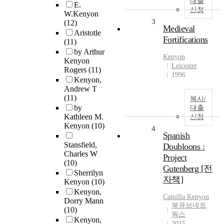
대출
E.
신청
W.Kenyon
3
(12)
Medieval
Aristotle
Fortifications
(11)
by Arthur
Kenyon
Kenyon
Leicester
Rogers
(11)
1996
Kenyon,
Andrew T
(11)
복사/
by
대출
Kathleen M.
신청
Kenyon
(10)
4
Spanish
Stansfield,
Doubloons :
Charles W
Project
(10)
Gutenberg [전
Sherrilyn
자책]
Kenyon
(10)
Kenyon,
Camilla
Kenyon
Dorry Mann
북큐브네트
(10)
웍스
Kenyon,
2015