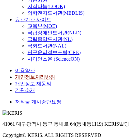
지식나눔(LOOK)
의학전자도서관(MEDLIS)
유관기관 사이트
교육부(MOE)
국립장애인도서관(NLD)
국립중앙도서관(NL)
국회도서관(NAL)
연구윤리정보포털(CRE)
사이언스온 (ScienceON)
이용약관
개인정보처리방침
개인정보 재동의
기관소개
저작물 게시중단요청
41061 대구광역시 동구 동내로 64(동내동1119) KERIS빌딩
Copyright© KERIS. ALL RIGHTS RESERVED