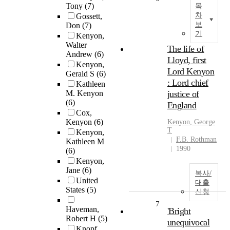
Tony
(7)
목
차
Gossett,
보
Don
(7)
기
Kenyon,
Walter
The life of
Andrew
(6)
Lloyd, first
Kenyon,
Lord Kenyon
Gerald S
(6)
: Lord chief
Kathleen
M. Kenyon
justice of
(6)
England
Cox,
Kenyon
(6)
Kenyon
, George
T
Kenyon,
F.B. Rothman
Kathleen M
1990
(6)
Kenyon,
Jane
(6)
복사/
United
대출
States
(5)
신청
7
Haveman,
'Bright
Robert H
(5)
unequivocal
Knopf,