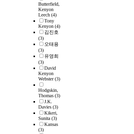
Butterfield,
Kenyon
Leech
(4)
Tony
Kenyon
(4)
김진호
(3)
오태용
(3)
유영희
(3)
David
Kenyon
Webster
(3)
Hodgskin,
Thomas
(3)
J.K.
Davies
(3)
Kikeri,
Sunita
(3)
Kansas
(3)