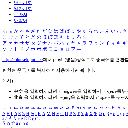
단위기호
일반기호
로마자
아랍어
あ
ぁ
か
が
さ
ざ
た
だ
な
は
ば
ぱ
ま
や
ゃ
ら
わ
ゎ
ん
い
ぃ
き
こ
ご
そ
ぞ
と
ど
の
ほ
ぼ
ぽ
も
よ
ょ
ろ
を
ア
ァ
カ
サ
ザ
タ
ダ
ナ
ハ
バ
パ
マ
ヤ
ャ
ラ
ワ
ヮ
ン
イ
ィ
キ
ギ
ソ
ゾ
ト
ド
ノ
ホ
ボ
ポ
モ
ヨ
ョ
ロ
ヲ
―
http://chineseinput.net/
에서 pinyin(병음)방식으로 중국어를 변환
변환된 중국어를 복사하여 사용하시면 됩니다.
예시)
中文 을 입력하시려면
zhongwen
을 입력하시고 space를
北京 을 입력하시려면
beijing
을 입력하시고 space를 누르
ㅥ
ㅦ
ㅧ
ㅨ
ㅩ
ㅪ
ㅫ
ㅬ
ㅭ
ㅮ
ㅯ
ㅰ
ㅱ
ㅲ
ㅳ
ㅴ
ㅵ
ㅶ
ㅷ
ㅸ
ㅹ
ㅺ
Α
Β
Γ
Δ
Ε
Ζ
Η
Θ
Ι
Κ
Λ
Μ
Ν
Ξ
Ο
Π
Ρ
Σ
Τ
Υ
Φ
Χ
Ψ
Ω
α
β
γ
δ
ε
ζ
η
á
à
Á
À
é
è
É
È
ç
Ç
ê
Ä
Ö
Ü
ä
ö
ü
ß