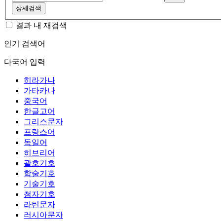
상세검색
결과 내 재검색
인기 검색어
다국어 입력
히라가나
가타카나
중국어
한글고어
그리스문자
프랑스어
독일어
히브리어
괄호기호
학술기호
기술기호
첨자기호
라틴문자
러시아문자