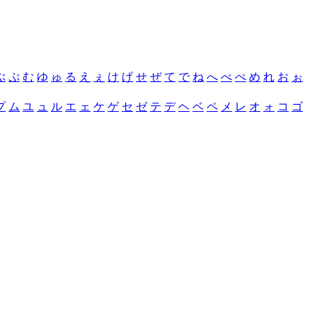
ぶ
ぷ
む
ゆ
ゅ
る
え
ぇ
け
げ
せ
ぜ
て
で
ね
へ
べ
ぺ
め
れ
お
ぉ
プ
ム
ユ
ュ
ル
エ
ェ
ケ
ゲ
セ
ゼ
テ
デ
ヘ
ベ
ペ
メ
レ
オ
ォ
コ
ゴ