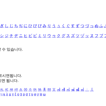
ぎ
し
じ
ち
ぢ
に
ひ
び
ぴ
み
り
う
ぅ
く
ぐ
す
ず
つ
づ
っ
ぬ
ふ
シ
ジ
チ
ヂ
ニ
ヒ
ビ
ピ
ミ
リ
ウ
ゥ
ク
グ
ス
ズ
ツ
ヅ
ッ
ヌ
フ
ブ
할 수 있습니다.
누르시면됩니다.
시면 됩니다.
ㅻ
ㅼ
ㅽ
ㅾ
ㅿ
ㆀ
ㆁ
ㆂ
ㆃ
ㆄ
ㆅ
ㆆ
ㆇ
ㆈ
ㆉ
ㆊ
ㆋ
ㆌ
ㆍ
ㆎ
θ
ι
κ
λ
μ
ν
ξ
ο
π
ρ
σ
τ
υ
φ
χ
ψ
ω