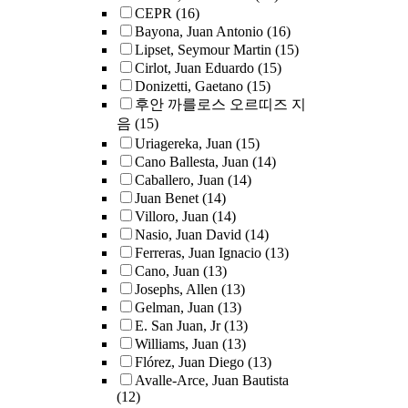
CEPR
(16)
Bayona, Juan Antonio
(16)
Lipset, Seymour Martin
(15)
Cirlot, Juan Eduardo
(15)
Donizetti, Gaetano
(15)
후안 까를로스 오르띠즈 지
음
(15)
Uriagereka, Juan
(15)
Cano Ballesta, Juan
(14)
Caballero, Juan
(14)
Juan Benet
(14)
Villoro, Juan
(14)
Nasio, Juan David
(14)
Ferreras, Juan Ignacio
(13)
Cano, Juan
(13)
Josephs, Allen
(13)
Gelman, Juan
(13)
E. San Juan, Jr
(13)
Williams, Juan
(13)
Flórez, Juan Diego
(13)
Avalle-Arce, Juan Bautista
(12)