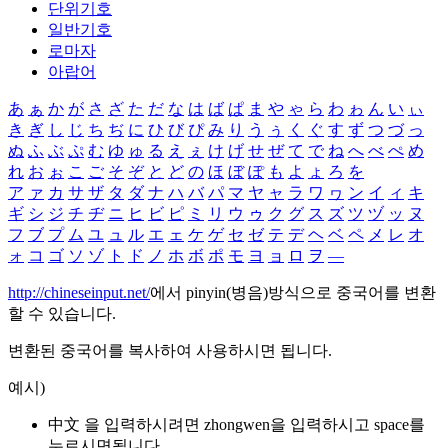
단위기호
일반기호
로마자
아랍어
あ
ぁ
か
が
さ
ざ
た
だ
な
は
ば
ぱ
ま
や
ゃ
ら
わ
ゎ
ん
い
ぃ
き
ぎ
し
じ
ち
ぢ
に
ひ
び
ぴ
み
り
う
ぅ
く
ぐ
す
ず
つ
づ
っ
ぬ
ふ
ぶ
ぷ
む
ゆ
ゅ
る
え
ぇ
け
げ
せ
ぜ
て
で
ね
へ
べ
ぺ
め
れ
お
ぉ
こ
ご
そ
ぞ
と
ど
の
ほ
ぼ
ぽ
も
よ
ょ
ろ
を
ア
ァ
カ
サ
ザ
タ
ダ
ナ
ハ
バ
パ
マ
ヤ
ャ
ラ
ワ
ヮ
ン
イ
ィ
キ
ギ
シ
ジ
チ
ヂ
ニ
ヒ
ビ
ピ
ミ
リ
ウ
ゥ
ク
グ
ス
ズ
ツ
ヅ
ッ
ヌ
フ
ブ
プ
ム
ユ
ュ
ル
エ
ェ
ケ
ゲ
セ
ゼ
テ
デ
ヘ
ベ
ペ
メ
レ
オ
ォ
コ
ゴ
ソ
ゾ
ト
ド
ノ
ホ
ボ
ポ
モ
ヨ
ョ
ロ
ヲ
―
http://chineseinput.net/
에서 pinyin(병음)방식으로 중국어를 변환
할 수 있습니다.
변환된 중국어를 복사하여 사용하시면 됩니다.
예시)
中文 을 입력하시려면
zhongwen
을 입력하시고 space를
누르시면됩니다.