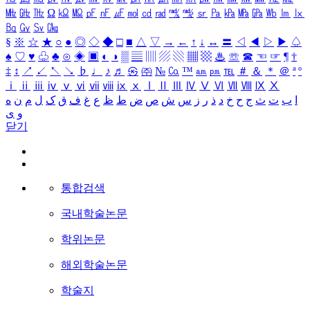
㎒
㎓
㎔
Ω
㏀
㏁
㎊
㎋
㎌
㏖
㏅
㎭
㎮
㎯
㏛
㎩
㎪
㎫
㎬
㏝
㏐
㏓
㏃
㏉
㏜
㏆
§
※
☆
★
○
●
◎
◇
◆
□
■
△
▽
→
←
↑
↓
↔
〓
◁
◀
▷
▶
♤
♠
♡
♥
♧
♣
⊙
◈
▣
◐
◑
▒
▤
▥
▨
▧
▦
▩
♨
☏
☎
☜
☞
¶
†
‡
↕
↗
↙
↖
↘
♭
♩
♪
♬
㉿
㈜
№
㏇
™
㏂
㏘
℡
＃
＆
＊
＠
ª
º
ⅰ
ⅱ
ⅲ
ⅳ
ⅴ
ⅵ
ⅶ
ⅷ
ⅸ
ⅹ
Ⅰ
Ⅱ
Ⅲ
Ⅳ
Ⅴ
Ⅵ
Ⅶ
Ⅷ
Ⅸ
Ⅹ
ا
ب
ت
ث
ج
ح
خ
د
ذ
ر
ز
س
ش
ص
ض
ط
ظ
ع
غ
ف
ق
ک
ل
م
ن
ه
و
ی
닫기
통합검색
국내학술논문
학위논문
해외학술논문
학술지