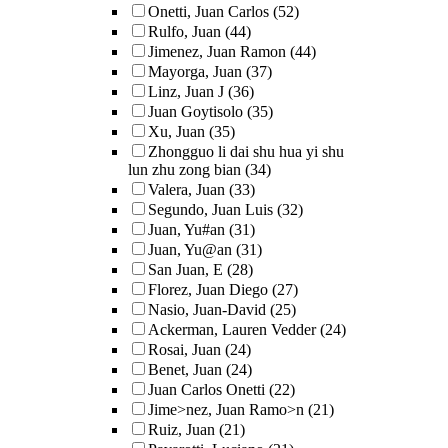
Onetti, Juan Carlos
(52)
Rulfo, Juan
(44)
Jimenez, Juan Ramon
(44)
Mayorga, Juan
(37)
Linz, Juan J
(36)
Juan Goytisolo
(35)
Xu, Juan
(35)
Zhongguo li dai shu hua yi shu
lun zhu zong bian
(34)
Valera, Juan
(33)
Segundo, Juan Luis
(32)
Juan, Yu#an
(31)
Juan, Yu@an
(31)
San Juan, E
(28)
Florez, Juan Diego
(27)
Nasio, Juan-David
(25)
Ackerman, Lauren Vedder
(24)
Rosai, Juan
(24)
Benet, Juan
(24)
Juan Carlos Onetti
(22)
Jime>nez, Juan Ramo>n
(21)
Ruiz, Juan
(21)