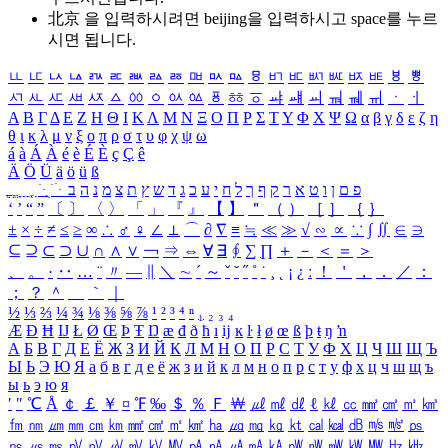
北京 을 입력하시려면
beijing
을 입력하시고 space를 누르
시면 됩니다.
ㅥ
ㅦ
ㅧ
ㅨ
ㅩ
ㅪ
ㅫ
ㅬ
ㅭ
ㅮ
ㅯ
ㅰ
ㅱ
ㅲ
ㅳ
ㅴ
ㅵ
ㅶ
ㅷ
ㅸ
ㅹ
ㅺ
ㅻ
ㅼ
ㅽ
ㅾ
ㅿ
ㆀ
ㆁ
ㆂ
ㆃ
ㆄ
ㆅ
ㆆ
ㆇ
ㆈ
ㆉ
ㆊ
ㆋ
ㆌ
ㆍ
ㆎ
Α
Β
Γ
Δ
Ε
Ζ
Η
Θ
Ι
Κ
Λ
Μ
Ν
Ξ
Ο
Π
Ρ
Σ
Τ
Υ
Φ
Χ
Ψ
Ω
α
β
γ
δ
ε
ζ
η
θ
ι
κ
λ
μ
ν
ξ
ο
π
ρ
σ
τ
υ
φ
χ
ψ
ω
á
à
Á
À
é
è
É
È
ç
Ç
ê
Ä
Ö
Ü
ä
ö
ü
ß
ְ
ֳ
ֲ
ֱ
ָ
ַ
ֵ
ֶ
ִ
ֹ
ּ
ֻ
ׂ
ׁ
ּ
ב
ה
נ
מ
צ
ת
ץ
ש
ד
ג
כ
ע
י
ח
ל
ך
ף
ק
ר
א
ט
ו
ן
ם
פ
‘
’
“
”
〔
〕
〈
〉
「
」
『
』
【
】
＂
（
）
［
］
｛
｝
±
×
÷
≠
≤
≥
∞
∴
♂
♀
∠
⊥
⌒
∂
∇
≡
≒
≪
≫
√
∽
∝
∵
∫
∬
∈
∋
⊆
⊇
⊂
⊃
∪
∩
∧
∨
￢
⇒
⇔
∀
∃
∮
∑
∏
＋
－
＜
＝
＞
、
。
·
‥
…
¨
〃
―
∥
＼
∼
´
～
ˇ
˘
˝
˚
˙
¸
˛
¡
¿
ː
！
＇
，
．
／
：
；
？
＾
＿
｀
｜
½
⅓
⅔
¼
¾
⅛
⅜
⅝
⅞
¹
²
³
⁴
ⁿ
₁
₂
₃
₄
Æ
Ð
Ħ
Ĳ
Ł
Ø
Œ
Þ
Ŧ
Ŋ
æ
đ
ð
ħ
ı
ĳ
ĸ
ŀ
ł
ø
œ
ß
þ
ŧ
ŋ
ŉ
А
Б
В
Г
Д
Е
Ё
Ж
З
И
Й
К
Л
М
Н
О
П
Р
С
Т
У
Ф
Х
Ц
Ч
Ш
Щ
Ъ
Ы
Ь
Э
Ю
Я
а
б
в
г
д
е
ё
ж
з
и
й
к
л
м
н
о
п
р
с
т
у
ф
х
ц
ч
ш
щ
ъ
ы
ь
э
ю
я
′
″
℃
Å
￠
￡
￥
¤
℉
‰
＄
％
Ｆ
￦
㎕
㎖
㎗
ℓ
㎘
㏄
㎣
㎤
㎥
㎦
㎙
㎚
㎛
㎜
㎝
㎞
㎟
㎠
㎡
㎢
㏊
㎍
㎎
㎏
㏏
㎈
㎉
㏈
㎧
㎨
㎰
㎱
㎲
㎳
㎴
㎵
㎶
㎷
㎸
㎹
㎀
㎁
㎂
㎃
㎄
㎺
㎻
㎽
㎾
㎿
㎐
㎑