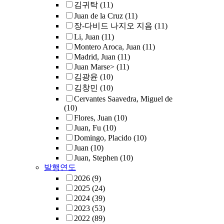
김귀탁
(11)
Juan de la Cruz
(11)
장-다비드 나지오 지음
(11)
Li, Juan
(11)
Montero Aroca, Juan
(11)
Madrid, Juan
(11)
Juan Marse>
(11)
김광윤
(10)
김창민
(10)
Cervantes Saavedra, Miguel de
(10)
Flores, Juan
(10)
Juan, Fu
(10)
Domingo, Placido
(10)
Juan
(10)
Juan, Stephen
(10)
발행연도
2026
(9)
2025
(24)
2024
(39)
2023
(53)
2022
(89)