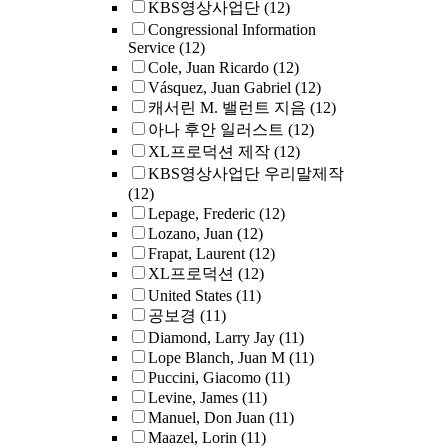
KBS영상사업단
(12)
Congressional Information
Service
(12)
Cole, Juan Ricardo
(12)
Vásquez, Juan Gabriel
(12)
캐서린 M. 밸런트 지음
(12)
아나 후안 일러스트
(12)
XL프로덕션 제작
(12)
KBS영상사업단 우리말제작
(12)
Lepage, Frederic
(12)
Lozano, Juan
(12)
Frapat, Laurent
(12)
XL프로덕션
(12)
United States
(11)
공보경
(11)
Diamond, Larry Jay
(11)
Lope Blanch, Juan M
(11)
Puccini, Giacomo
(11)
Levine, James
(11)
Manuel, Don Juan
(11)
Maazel, Lorin
(11)