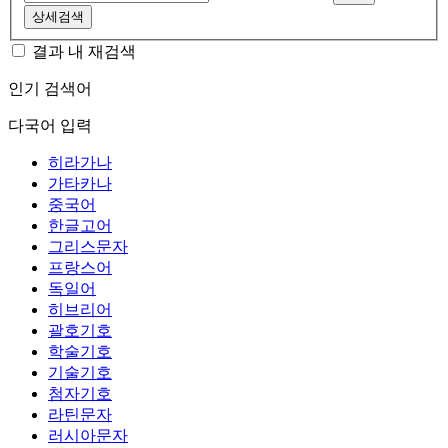
상세검색
결과 내 재검색
인기 검색어
다국어 입력
히라가나
가타카나
중국어
한글고어
그리스문자
프랑스어
독일어
히브리어
괄호기호
학술기호
기술기호
첨자기호
라틴문자
러시아문자