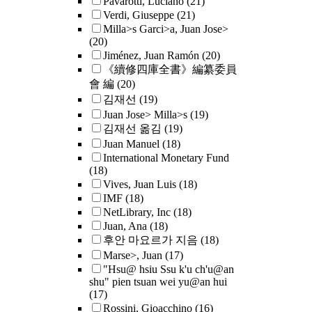
Pavarotti, Luciano
(21)
Verdi, Giuseppe
(21)
Milla>s Garci>a, Juan Jose>
(20)
Jiménez, Juan Ramón
(20)
《續修四庫全書》編纂委員
會 編
(20)
김재선
(19)
Juan Jose> Milla>s
(19)
김재선 옮김
(19)
Juan Manuel
(18)
International Monetary Fund
(18)
Vives, Juan Luis
(18)
IMF
(18)
NetLibrary, Inc
(18)
Juan, Ana
(18)
후안 마요르가 지음
(18)
Marse>, Juan
(17)
"Hsu@ hsiu Ssu k'u ch'u@an
shu" pien tsuan wei yu@an hui
(17)
Rossini, Gioacchino
(16)