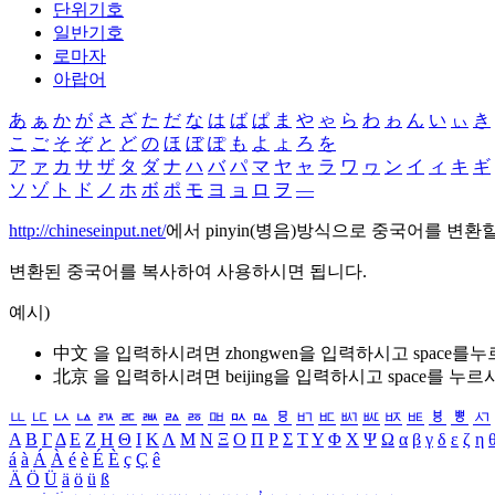
단위기호
일반기호
로마자
아랍어
あ
ぁ
か
が
さ
ざ
た
だ
な
は
ば
ぱ
ま
や
ゃ
ら
わ
ゎ
ん
い
ぃ
き
こ
ご
そ
ぞ
と
ど
の
ほ
ぼ
ぽ
も
よ
ょ
ろ
を
ア
ァ
カ
サ
ザ
タ
ダ
ナ
ハ
バ
パ
マ
ヤ
ャ
ラ
ワ
ヮ
ン
イ
ィ
キ
ギ
ソ
ゾ
ト
ド
ノ
ホ
ボ
ポ
モ
ヨ
ョ
ロ
ヲ
―
http://chineseinput.net/
에서 pinyin(병음)방식으로 중국어를 변환
변환된 중국어를 복사하여 사용하시면 됩니다.
예시)
中文 을 입력하시려면
zhongwen
을 입력하시고 space를
北京 을 입력하시려면
beijing
을 입력하시고 space를 누르
ㅥ
ㅦ
ㅧ
ㅨ
ㅩ
ㅪ
ㅫ
ㅬ
ㅭ
ㅮ
ㅯ
ㅰ
ㅱ
ㅲ
ㅳ
ㅴ
ㅵ
ㅶ
ㅷ
ㅸ
ㅹ
ㅺ
Α
Β
Γ
Δ
Ε
Ζ
Η
Θ
Ι
Κ
Λ
Μ
Ν
Ξ
Ο
Π
Ρ
Σ
Τ
Υ
Φ
Χ
Ψ
Ω
α
β
γ
δ
ε
ζ
η
á
à
Á
À
é
è
É
È
ç
Ç
ê
Ä
Ö
Ü
ä
ö
ü
ß