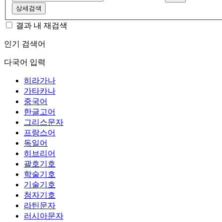
상세검색
결과 내 재검색
인기 검색어
다국어 입력
히라가나
가타카나
중국어
한글고어
그리스문자
프랑스어
독일어
히브리어
괄호기호
학술기호
기술기호
첨자기호
라틴문자
러시아문자