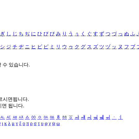
ぎ
し
じ
ち
ぢ
に
ひ
び
ぴ
み
り
う
ぅ
く
ぐ
す
ず
つ
づ
っ
ぬ
ふ
シ
ジ
チ
ヂ
ニ
ヒ
ビ
ピ
ミ
リ
ウ
ゥ
ク
グ
ス
ズ
ツ
ヅ
ッ
ヌ
フ
ブ
할 수 있습니다.
누르시면됩니다.
시면 됩니다.
ㅻ
ㅼ
ㅽ
ㅾ
ㅿ
ㆀ
ㆁ
ㆂ
ㆃ
ㆄ
ㆅ
ㆆ
ㆇ
ㆈ
ㆉ
ㆊ
ㆋ
ㆌ
ㆍ
ㆎ
θ
ι
κ
λ
μ
ν
ξ
ο
π
ρ
σ
τ
υ
φ
χ
ψ
ω