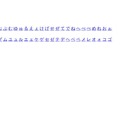
ぶ
ぷ
む
ゆ
ゅ
る
え
ぇ
け
げ
せ
ぜ
て
で
ね
へ
べ
ぺ
め
れ
お
ぉ
プ
ム
ユ
ュ
ル
エ
ェ
ケ
ゲ
セ
ゼ
テ
デ
ヘ
ベ
ペ
メ
レ
オ
ォ
コ
ゴ