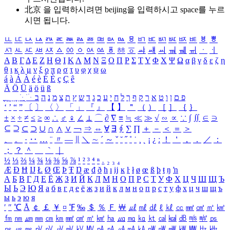
北京 을 입력하시려면
beijing
을 입력하시고 space를 누르
시면 됩니다.
ㅥ
ㅦ
ㅧ
ㅨ
ㅩ
ㅪ
ㅫ
ㅬ
ㅭ
ㅮ
ㅯ
ㅰ
ㅱ
ㅲ
ㅳ
ㅴ
ㅵ
ㅶ
ㅷ
ㅸ
ㅹ
ㅺ
ㅻ
ㅼ
ㅽ
ㅾ
ㅿ
ㆀ
ㆁ
ㆂ
ㆃ
ㆄ
ㆅ
ㆆ
ㆇ
ㆈ
ㆉ
ㆊ
ㆋ
ㆌ
ㆍ
ㆎ
Α
Β
Γ
Δ
Ε
Ζ
Η
Θ
Ι
Κ
Λ
Μ
Ν
Ξ
Ο
Π
Ρ
Σ
Τ
Υ
Φ
Χ
Ψ
Ω
α
β
γ
δ
ε
ζ
η
θ
ι
κ
λ
μ
ν
ξ
ο
π
ρ
σ
τ
υ
φ
χ
ψ
ω
á
à
Á
À
é
è
É
È
ç
Ç
ê
Ä
Ö
Ü
ä
ö
ü
ß
ְ
ֳ
ֲ
ֱ
ָ
ַ
ֵ
ֶ
ִ
ֹ
ּ
ֻ
ׂ
ׁ
ּ
ב
ה
נ
מ
צ
ת
ץ
ש
ד
ג
כ
ע
י
ח
ל
ך
ף
ק
ר
א
ט
ו
ן
ם
פ
‘
’
“
”
〔
〕
〈
〉
「
」
『
』
【
】
＂
（
）
［
］
｛
｝
±
×
÷
≠
≤
≥
∞
∴
♂
♀
∠
⊥
⌒
∂
∇
≡
≒
≪
≫
√
∽
∝
∵
∫
∬
∈
∋
⊆
⊇
⊂
⊃
∪
∩
∧
∨
￢
⇒
⇔
∀
∃
∮
∑
∏
＋
－
＜
＝
＞
、
。
·
‥
…
¨
〃
―
∥
＼
∼
´
～
ˇ
˘
˝
˚
˙
¸
˛
¡
¿
ː
！
＇
，
．
／
：
；
？
＾
＿
｀
｜
½
⅓
⅔
¼
¾
⅛
⅜
⅝
⅞
¹
²
³
⁴
ⁿ
₁
₂
₃
₄
Æ
Ð
Ħ
Ĳ
Ł
Ø
Œ
Þ
Ŧ
Ŋ
æ
đ
ð
ħ
ı
ĳ
ĸ
ŀ
ł
ø
œ
ß
þ
ŧ
ŋ
ŉ
А
Б
В
Г
Д
Е
Ё
Ж
З
И
Й
К
Л
М
Н
О
П
Р
С
Т
У
Ф
Х
Ц
Ч
Ш
Щ
Ъ
Ы
Ь
Э
Ю
Я
а
б
в
г
д
е
ё
ж
з
и
й
к
л
м
н
о
п
р
с
т
у
ф
х
ц
ч
ш
щ
ъ
ы
ь
э
ю
я
′
″
℃
Å
￠
￡
￥
¤
℉
‰
＄
％
Ｆ
￦
㎕
㎖
㎗
ℓ
㎘
㏄
㎣
㎤
㎥
㎦
㎙
㎚
㎛
㎜
㎝
㎞
㎟
㎠
㎡
㎢
㏊
㎍
㎎
㎏
㏏
㎈
㎉
㏈
㎧
㎨
㎰
㎱
㎲
㎳
㎴
㎵
㎶
㎷
㎸
㎹
㎀
㎁
㎂
㎃
㎄
㎺
㎻
㎽
㎾
㎿
㎐
㎑