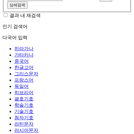
상세검색
결과 내 재검색
인기 검색어
다국어 입력
히라가나
가타카나
중국어
한글고어
그리스문자
프랑스어
독일어
히브리어
괄호기호
학술기호
기술기호
첨자기호
라틴문자
러시아문자