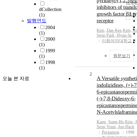
pyridinyl-[1,2,3]tri
10개
inhibitors of trans
dCollection
growth factor β1 ty
조회
(1)
receptor
발행연도
2004
Kim,
,
Dae-Kee
,
Kim,
,
Jo
(1)
Seop
,
Park,
,
Hyun-Ju
2000
이화여자대학교
(1)
1999
(1)
원문보기
1998
(1)
2
A Versatile syntheti
오늘 본 자료
indolizidines, (+)-
6-epicastanospermi
(-)-7,8-Dideoxy-6-
epicastanospermine
N-Acetylslaframin
Kang,
,
Sung-Ho
,
Kim,
,
Seop
,
Youn,
,
Joo-Hack
Pergamon
1998