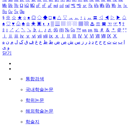
㎒
㎓
㎔
Ω
㏀
㏁
㎊
㎋
㎌
㏖
㏅
㎭
㎮
㎯
㏛
㎩
㎪
㎫
㎬
㏝
㏐
㏓
㏃
㏉
㏜
㏆
§
※
☆
★
○
●
◎
◇
◆
□
■
△
▽
→
←
↑
↓
↔
〓
◁
◀
▷
▶
♤
♠
♡
♥
♧
♣
⊙
◈
▣
◐
◑
▒
▤
▥
▨
▧
▦
▩
♨
☏
☎
☜
☞
¶
†
‡
↕
↗
↙
↖
↘
♭
♩
♪
♬
㉿
㈜
№
㏇
™
㏂
㏘
℡
＃
＆
＊
＠
ª
º
ⅰ
ⅱ
ⅲ
ⅳ
ⅴ
ⅵ
ⅶ
ⅷ
ⅸ
ⅹ
Ⅰ
Ⅱ
Ⅲ
Ⅳ
Ⅴ
Ⅵ
Ⅶ
Ⅷ
Ⅸ
Ⅹ
ا
ب
ت
ث
ج
ح
خ
د
ذ
ر
ز
س
ش
ص
ض
ط
ظ
ع
غ
ف
ق
ک
ل
م
ن
ه
و
ی
닫기
통합검색
국내학술논문
학위논문
해외학술논문
학술지