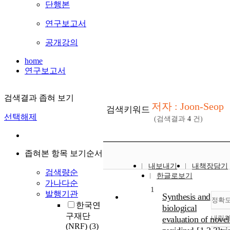
단행본
연구보고서
공개강의
home
연구보고서
검색결과 좁혀 보기
저자 : Joon-Seop
검색키워드
선택해제
(검색결과
4
건)
좁혀본 항목 보기순서
내보내기
내책장담기
검색량순
한글로보기
가나다순
1
발행기관
Synthesis and
정확
한국연
biological
구재단
evaluation of novel
내림
(NRF)
(3)