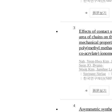
한국연구재단(NRF
원문보기
3
Effects of contact 
area of chains on t
mechanical propert
poly(methyl methac
co-acrylate) ionom
Nah,
,
Yeon-Hwa
,
Kim,
,
Seop
,
JO,
,
Byung-
Wook
,
Kim,
,
Junghee
,
Le
Springer-Verlag
한국연구재단(NRF
원문보기
4
Asymmetric synthe