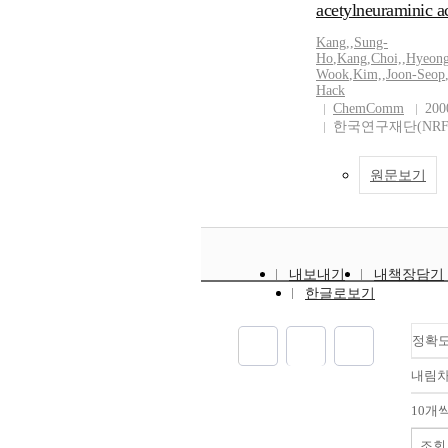
acetylneuraminic a
Kang,
,
Sung-
Ho
,
Kang
,
Choi,
,
Hyeong
Wook
,
Kim,
,
Joon-Seop
Hack
ChemComm
200
한국연구재단(NRF
원문보기
내보내기
내책장담기
한글로보기
정확
내림
10개
조회