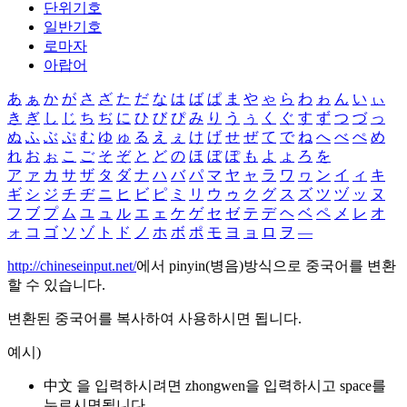
단위기호
일반기호
로마자
아랍어
あ
ぁ
か
が
さ
ざ
た
だ
な
は
ば
ぱ
ま
や
ゃ
ら
わ
ゎ
ん
い
ぃ
き
ぎ
し
じ
ち
ぢ
に
ひ
び
ぴ
み
り
う
ぅ
く
ぐ
す
ず
つ
づ
っ
ぬ
ふ
ぶ
ぷ
む
ゆ
ゅ
る
え
ぇ
け
げ
せ
ぜ
て
で
ね
へ
べ
ぺ
め
れ
お
ぉ
こ
ご
そ
ぞ
と
ど
の
ほ
ぼ
ぽ
も
よ
ょ
ろ
を
ア
ァ
カ
サ
ザ
タ
ダ
ナ
ハ
バ
パ
マ
ヤ
ャ
ラ
ワ
ヮ
ン
イ
ィ
キ
ギ
シ
ジ
チ
ヂ
ニ
ヒ
ビ
ピ
ミ
リ
ウ
ゥ
ク
グ
ス
ズ
ツ
ヅ
ッ
ヌ
フ
ブ
プ
ム
ユ
ュ
ル
エ
ェ
ケ
ゲ
セ
ゼ
テ
デ
ヘ
ベ
ペ
メ
レ
オ
ォ
コ
ゴ
ソ
ゾ
ト
ド
ノ
ホ
ボ
ポ
モ
ヨ
ョ
ロ
ヲ
―
http://chineseinput.net/
에서 pinyin(병음)방식으로 중국어를 변환
할 수 있습니다.
변환된 중국어를 복사하여 사용하시면 됩니다.
예시)
中文 을 입력하시려면
zhongwen
을 입력하시고 space를
누르시면됩니다.