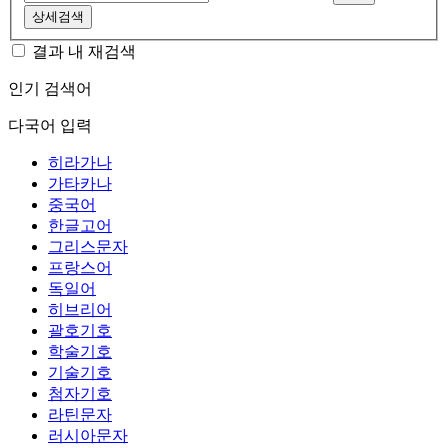
상세검색
결과 내 재검색
인기 검색어
다국어 입력
히라가나
가타카나
중국어
한글고어
그리스문자
프랑스어
독일어
히브리어
괄호기호
학술기호
기술기호
첨자기호
라틴문자
러시아문자