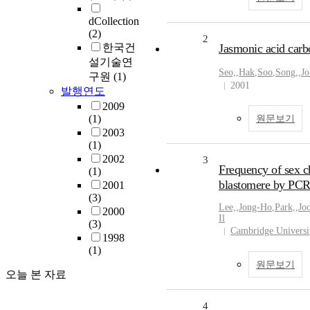
dCollection
(2)
2
한국건
Jasmonic acid carb
설기술연
Seo,
,
Hak
,
Soo
,
Song,
,
Jo
구원
(1)
2001
발행연도
2009
(1)
원문보기
2003
(1)
2002
3
Frequency of sex c
(1)
blastomere by PC
2001
(3)
Lee,
,
Jong-Ho
,
Park,
,
Jo
2000
Il
(3)
Cambridge Universi
1998
(1)
원문보기
오늘 본 자료
4