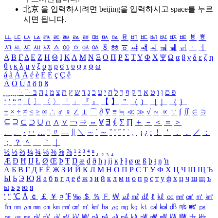
北京 을 입력하시려면
beijing
을 입력하시고 space를 누르
시면 됩니다.
ㅥ
ㅦ
ㅧ
ㅨ
ㅩ
ㅪ
ㅫ
ㅬ
ㅭ
ㅮ
ㅯ
ㅰ
ㅱ
ㅲ
ㅳ
ㅴ
ㅵ
ㅶ
ㅷ
ㅸ
ㅹ
ㅺ
ㅻ
ㅼ
ㅽ
ㅾ
ㅿ
ㆀ
ㆁ
ㆂ
ㆃ
ㆄ
ㆅ
ㆆ
ㆇ
ㆈ
ㆉ
ㆊ
ㆋ
ㆌ
ㆍ
ㆎ
Α
Β
Γ
Δ
Ε
Ζ
Η
Θ
Ι
Κ
Λ
Μ
Ν
Ξ
Ο
Π
Ρ
Σ
Τ
Υ
Φ
Χ
Ψ
Ω
α
β
γ
δ
ε
ζ
η
θ
ι
κ
λ
μ
ν
ξ
ο
π
ρ
σ
τ
υ
φ
χ
ψ
ω
á
à
Á
À
é
è
É
È
ç
Ç
ê
Ä
Ö
Ü
ä
ö
ü
ß
ְ
ֳ
ֲ
ֱ
ָ
ַ
ֵ
ֶ
ִ
ֹ
ּ
ֻ
ׂ
ׁ
ּ
ב
ה
נ
מ
צ
ת
ץ
ש
ד
ג
כ
ע
י
ח
ל
ך
ף
ק
ר
א
ט
ו
ן
ם
פ
‘
’
“
”
〔
〕
〈
〉
「
」
『
』
【
】
＂
（
）
［
］
｛
｝
±
×
÷
≠
≤
≥
∞
∴
♂
♀
∠
⊥
⌒
∂
∇
≡
≒
≪
≫
√
∽
∝
∵
∫
∬
∈
∋
⊆
⊇
⊂
⊃
∪
∩
∧
∨
￢
⇒
⇔
∀
∃
∮
∑
∏
＋
－
＜
＝
＞
、
。
·
‥
…
¨
〃
―
∥
＼
∼
´
～
ˇ
˘
˝
˚
˙
¸
˛
¡
¿
ː
！
＇
，
．
／
：
；
？
＾
＿
｀
｜
½
⅓
⅔
¼
¾
⅛
⅜
⅝
⅞
¹
²
³
⁴
ⁿ
₁
₂
₃
₄
Æ
Ð
Ħ
Ĳ
Ł
Ø
Œ
Þ
Ŧ
Ŋ
æ
đ
ð
ħ
ı
ĳ
ĸ
ŀ
ł
ø
œ
ß
þ
ŧ
ŋ
ŉ
А
Б
В
Г
Д
Е
Ё
Ж
З
И
Й
К
Л
М
Н
О
П
Р
С
Т
У
Ф
Х
Ц
Ч
Ш
Щ
Ъ
Ы
Ь
Э
Ю
Я
а
б
в
г
д
е
ё
ж
з
и
й
к
л
м
н
о
п
р
с
т
у
ф
х
ц
ч
ш
щ
ъ
ы
ь
э
ю
я
′
″
℃
Å
￠
￡
￥
¤
℉
‰
＄
％
Ｆ
￦
㎕
㎖
㎗
ℓ
㎘
㏄
㎣
㎤
㎥
㎦
㎙
㎚
㎛
㎜
㎝
㎞
㎟
㎠
㎡
㎢
㏊
㎍
㎎
㎏
㏏
㎈
㎉
㏈
㎧
㎨
㎰
㎱
㎲
㎳
㎴
㎵
㎶
㎷
㎸
㎹
㎀
㎁
㎂
㎃
㎄
㎺
㎻
㎽
㎾
㎿
㎐
㎑