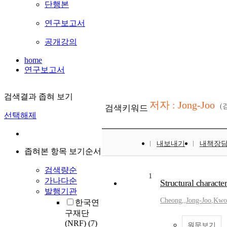
단행본
연구보고서
공개강의
home
연구보고서
검색결과 좁혀 보기
저자 : Jong-Joo
(
검색키워드
선택해제
내보내기
내책장
좁혀본 항목 보기순서
검색량순
1
가나다순
Structural characte
발행기관
Cheong,
,
Jong-Joo
,
Kwo
한국연
구재단
(NRF)
(7)
원문보기