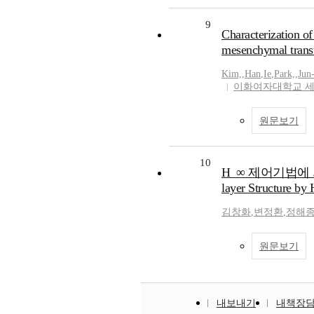
9
Characterization of
mesenchymal transt
Kim,
,
Han
,
Ie
,
Park,
,
Jun
이화여자대학교 
원문보기
10
H_∞ 제어기법에 의한 
layer Structure by
김창화
,
변정환
,
정해
원문보기
내보내기
내책장