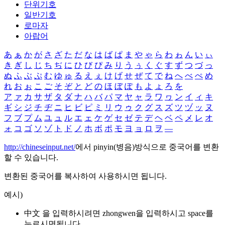
단위기호
일반기호
로마자
아랍어
あ
ぁ
か
が
さ
ざ
た
だ
な
は
ば
ぱ
ま
や
ゃ
ら
わ
ゎ
ん
い
ぃ
き
ぎ
し
じ
ち
ぢ
に
ひ
び
ぴ
み
り
う
ぅ
く
ぐ
す
ず
つ
づ
っ
ぬ
ふ
ぶ
ぷ
む
ゆ
ゅ
る
え
ぇ
け
げ
せ
ぜ
て
で
ね
へ
べ
ぺ
め
れ
お
ぉ
こ
ご
そ
ぞ
と
ど
の
ほ
ぼ
ぽ
も
よ
ょ
ろ
を
ア
ァ
カ
サ
ザ
タ
ダ
ナ
ハ
バ
パ
マ
ヤ
ャ
ラ
ワ
ヮ
ン
イ
ィ
キ
ギ
シ
ジ
チ
ヂ
ニ
ヒ
ビ
ピ
ミ
リ
ウ
ゥ
ク
グ
ス
ズ
ツ
ヅ
ッ
ヌ
フ
ブ
プ
ム
ユ
ュ
ル
エ
ェ
ケ
ゲ
セ
ゼ
テ
デ
ヘ
ベ
ペ
メ
レ
オ
ォ
コ
ゴ
ソ
ゾ
ト
ド
ノ
ホ
ボ
ポ
モ
ヨ
ョ
ロ
ヲ
―
http://chineseinput.net/
에서 pinyin(병음)방식으로 중국어를 변환
할 수 있습니다.
변환된 중국어를 복사하여 사용하시면 됩니다.
예시)
中文 을 입력하시려면
zhongwen
을 입력하시고 space를
누르시면됩니다.