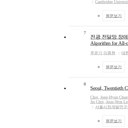
Cambridge Universi
원문보기
7
전광 전달망 장애 복구 알
Algorithm for All-
주운기
,
이종현
대
원문보기
8
Seoul, Twentieth C
Choi,
,
Jong-Hyun
,
Chun
Jin
,
Choi,
,
Joon-Won
,
Le
서울시정개발연구
원문보기