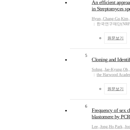
An efficient appro
in Streptomyces sp
Hyun,
,
Chang-Gu
,
Kim,
한국연구재단(NRF
원문보기
5
Cloning and Identi
Sohng,
,
Jae-Kyung
,
Oh,
the Harwood Academ
원문보기
6
Frequency of sex c
blastomere by PC
Lee,
,
Jong
,
Ho
,
Park,
,
Jo