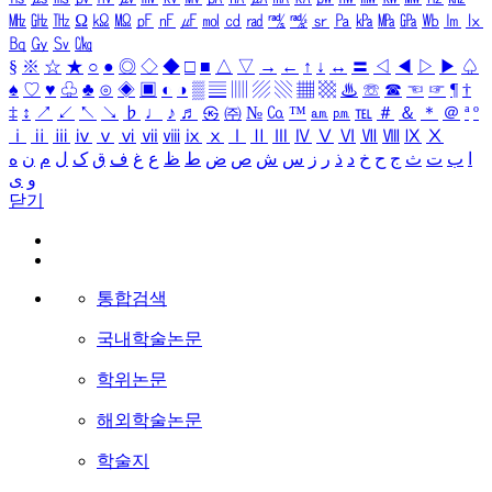
㎒
㎓
㎔
Ω
㏀
㏁
㎊
㎋
㎌
㏖
㏅
㎭
㎮
㎯
㏛
㎩
㎪
㎫
㎬
㏝
㏐
㏓
㏃
㏉
㏜
㏆
§
※
☆
★
○
●
◎
◇
◆
□
■
△
▽
→
←
↑
↓
↔
〓
◁
◀
▷
▶
♤
♠
♡
♥
♧
♣
⊙
◈
▣
◐
◑
▒
▤
▥
▨
▧
▦
▩
♨
☏
☎
☜
☞
¶
†
‡
↕
↗
↙
↖
↘
♭
♩
♪
♬
㉿
㈜
№
㏇
™
㏂
㏘
℡
＃
＆
＊
＠
ª
º
ⅰ
ⅱ
ⅲ
ⅳ
ⅴ
ⅵ
ⅶ
ⅷ
ⅸ
ⅹ
Ⅰ
Ⅱ
Ⅲ
Ⅳ
Ⅴ
Ⅵ
Ⅶ
Ⅷ
Ⅸ
Ⅹ
ا
ب
ت
ث
ج
ح
خ
د
ذ
ر
ز
س
ش
ص
ض
ط
ظ
ع
غ
ف
ق
ک
ل
م
ن
ه
و
ی
닫기
통합검색
국내학술논문
학위논문
해외학술논문
학술지