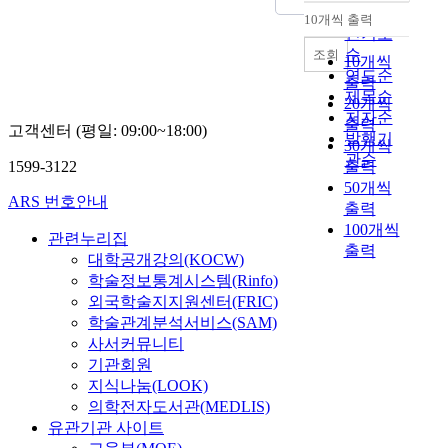
순
10개씩 출력
내림차순
인기도
순
조회
10개씩
연도순
출력
제목순
20개씩
저자순
출력
고객센터 (평일: 09:00~18:00)
발행기
30개씩
관순
1599-3122
출력
50개씩
ARS 번호안내
출력
100개씩
관련누리집
출력
대학공개강의(KOCW)
학술정보통계시스템(Rinfo)
외국학술지지원센터(FRIC)
학술관계분석서비스(SAM)
사서커뮤니티
기관회원
지식나눔(LOOK)
의학전자도서관(MEDLIS)
유관기관 사이트