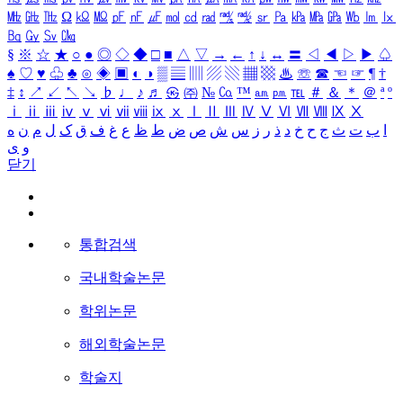
㎒
㎓
㎔
Ω
㏀
㏁
㎊
㎋
㎌
㏖
㏅
㎭
㎮
㎯
㏛
㎩
㎪
㎫
㎬
㏝
㏐
㏓
㏃
㏉
㏜
㏆
§
※
☆
★
○
●
◎
◇
◆
□
■
△
▽
→
←
↑
↓
↔
〓
◁
◀
▷
▶
♤
♠
♡
♥
♧
♣
⊙
◈
▣
◐
◑
▒
▤
▥
▨
▧
▦
▩
♨
☏
☎
☜
☞
¶
†
‡
↕
↗
↙
↖
↘
♭
♩
♪
♬
㉿
㈜
№
㏇
™
㏂
㏘
℡
＃
＆
＊
＠
ª
º
ⅰ
ⅱ
ⅲ
ⅳ
ⅴ
ⅵ
ⅶ
ⅷ
ⅸ
ⅹ
Ⅰ
Ⅱ
Ⅲ
Ⅳ
Ⅴ
Ⅵ
Ⅶ
Ⅷ
Ⅸ
Ⅹ
ا
ب
ت
ث
ج
ح
خ
د
ذ
ر
ز
س
ش
ص
ض
ط
ظ
ع
غ
ف
ق
ک
ل
م
ن
ه
و
ی
닫기
통합검색
국내학술논문
학위논문
해외학술논문
학술지