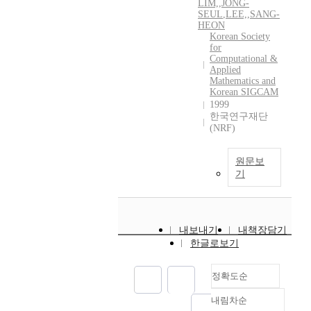
LIM,
,
JONG-
SEUL
,
LEE,
,
SANG-
HEON
Korean Society
for
Computational &
Applied
Mathematics and
Korean SIGCAM
1999
한국연구재단
(NRF)
원문보
기
내보내기
내책장담기
한글로보기
정확도순
내림차순
정확도