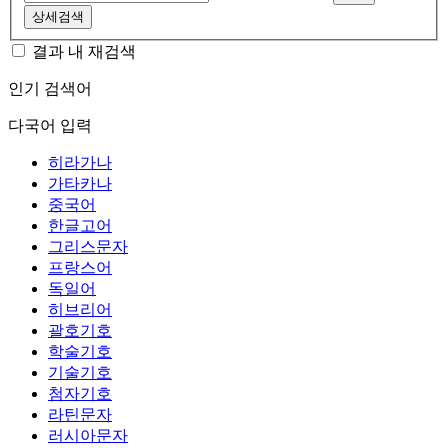
상세검색
결과 내 재검색
인기 검색어
다국어 입력
히라가나
가타카나
중국어
한글고어
그리스문자
프랑스어
독일어
히브리어
괄호기호
학술기호
기술기호
첨자기호
라틴문자
러시아문자