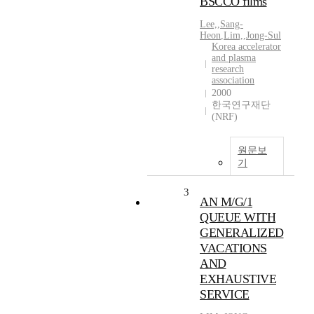
BSCCO films
Lee,
,
Sang-
Heon
,
Lim,
,
Jong-Sul
Korea accelerator
and plasma
research
association
2000
한국연구재단
(NRF)
원문보
기
3
AN M/G/1
QUEUE WITH
GENERALIZED
VACATIONS
AND
EXHAUSTIVE
SERVICE