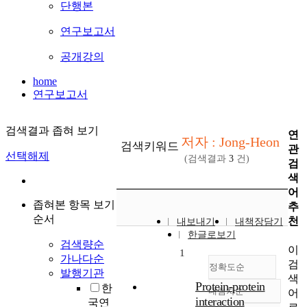
단행본
연구보고서
공개강의
home
연구보고서
검색결과 좁혀 보기
연
저자 : Jong-Heon
검색키워드
관
선택해제
(검색결과
3
건)
검
색
어
좁혀본 항목 보기
추
순서
천
내보내기
내책장담기
한글로보기
검색량순
이
1
가나다순
검
정확도순
발행기관
색
Protein-protein
한
내림차순
어
정확도
interaction
국연