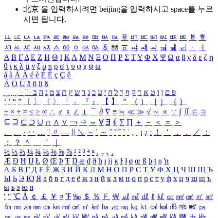
北京 을 입력하시려면
beijing
을 입력하시고 space를 누르
시면 됩니다.
ㅥ
ㅦ
ㅧ
ㅨ
ㅩ
ㅪ
ㅫ
ㅬ
ㅭ
ㅮ
ㅯ
ㅰ
ㅱ
ㅲ
ㅳ
ㅴ
ㅵ
ㅶ
ㅷ
ㅸ
ㅹ
ㅺ
ㅻ
ㅼ
ㅽ
ㅾ
ㅿ
ㆀ
ㆁ
ㆂ
ㆃ
ㆄ
ㆅ
ㆆ
ㆇ
ㆈ
ㆉ
ㆊ
ㆋ
ㆌ
ㆍ
ㆎ
Α
Β
Γ
Δ
Ε
Ζ
Η
Θ
Ι
Κ
Λ
Μ
Ν
Ξ
Ο
Π
Ρ
Σ
Τ
Υ
Φ
Χ
Ψ
Ω
α
β
γ
δ
ε
ζ
η
θ
ι
κ
λ
μ
ν
ξ
ο
π
ρ
σ
τ
υ
φ
χ
ψ
ω
á
à
Á
À
é
è
É
È
ç
Ç
ê
Ä
Ö
Ü
ä
ö
ü
ß
ְ
ֳ
ֲ
ֱ
ָ
ַ
ֵ
ֶ
ִ
ֹ
ּ
ֻ
ׂ
ׁ
ּ
ב
ה
נ
מ
צ
ת
ץ
ש
ד
ג
כ
ע
י
ח
ל
ך
ף
ק
ר
א
ט
ו
ן
ם
פ
‘
’
“
”
〔
〕
〈
〉
「
」
『
』
【
】
＂
（
）
［
］
｛
｝
±
×
÷
≠
≤
≥
∞
∴
♂
♀
∠
⊥
⌒
∂
∇
≡
≒
≪
≫
√
∽
∝
∵
∫
∬
∈
∋
⊆
⊇
⊂
⊃
∪
∩
∧
∨
￢
⇒
⇔
∀
∃
∮
∑
∏
＋
－
＜
＝
＞
、
。
·
‥
…
¨
〃
―
∥
＼
∼
´
～
ˇ
˘
˝
˚
˙
¸
˛
¡
¿
ː
！
＇
，
．
／
：
；
？
＾
＿
｀
｜
½
⅓
⅔
¼
¾
⅛
⅜
⅝
⅞
¹
²
³
⁴
ⁿ
₁
₂
₃
₄
Æ
Ð
Ħ
Ĳ
Ł
Ø
Œ
Þ
Ŧ
Ŋ
æ
đ
ð
ħ
ı
ĳ
ĸ
ŀ
ł
ø
œ
ß
þ
ŧ
ŋ
ŉ
А
Б
В
Г
Д
Е
Ё
Ж
З
И
Й
К
Л
М
Н
О
П
Р
С
Т
У
Ф
Х
Ц
Ч
Ш
Щ
Ъ
Ы
Ь
Э
Ю
Я
а
б
в
г
д
е
ё
ж
з
и
й
к
л
м
н
о
п
р
с
т
у
ф
х
ц
ч
ш
щ
ъ
ы
ь
э
ю
я
′
″
℃
Å
￠
￡
￥
¤
℉
‰
＄
％
Ｆ
￦
㎕
㎖
㎗
ℓ
㎘
㏄
㎣
㎤
㎥
㎦
㎙
㎚
㎛
㎜
㎝
㎞
㎟
㎠
㎡
㎢
㏊
㎍
㎎
㎏
㏏
㎈
㎉
㏈
㎧
㎨
㎰
㎱
㎲
㎳
㎴
㎵
㎶
㎷
㎸
㎹
㎀
㎁
㎂
㎃
㎄
㎺
㎻
㎽
㎾
㎿
㎐
㎑