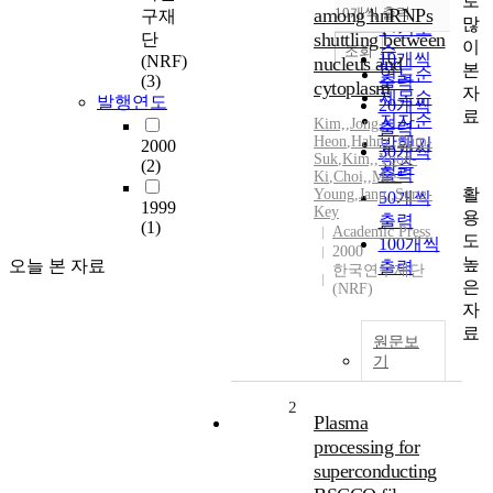
로
순
among hnRNPs
10개씩 출력
구재
내림차순
많
인기도
shuttling between
단
이
순
조회
10개씩
(NRF)
nucleus and
본
연도순
(3)
출력
cytoplasm
자
제목순
발행연도
20개씩
료
저자순
Kim,
,
Jong-
출력
Heon
,
Hahm,
,
Bum-
발행기
2000
30개씩
Suk
,
Kim,
,
Yoon-
(2)
관순
출력
Ki
,
Choi,
,
Mie-
활
Young
,
Jang,
,
Sung-
50개씩
1999
Key
용
출력
(1)
Academic Press
도
100개씩
2000
높
오늘 본 자료
출력
한국연구재단
은
(NRF)
자
료
원문보
기
2
Plasma
processing for
superconducting