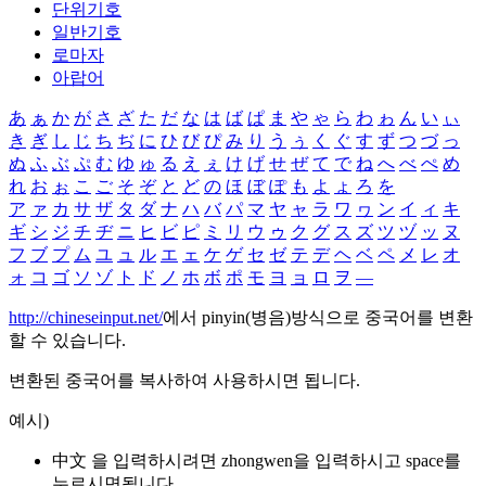
단위기호
일반기호
로마자
아랍어
あ
ぁ
か
が
さ
ざ
た
だ
な
は
ば
ぱ
ま
や
ゃ
ら
わ
ゎ
ん
い
ぃ
き
ぎ
し
じ
ち
ぢ
に
ひ
び
ぴ
み
り
う
ぅ
く
ぐ
す
ず
つ
づ
っ
ぬ
ふ
ぶ
ぷ
む
ゆ
ゅ
る
え
ぇ
け
げ
せ
ぜ
て
で
ね
へ
べ
ぺ
め
れ
お
ぉ
こ
ご
そ
ぞ
と
ど
の
ほ
ぼ
ぽ
も
よ
ょ
ろ
を
ア
ァ
カ
サ
ザ
タ
ダ
ナ
ハ
バ
パ
マ
ヤ
ャ
ラ
ワ
ヮ
ン
イ
ィ
キ
ギ
シ
ジ
チ
ヂ
ニ
ヒ
ビ
ピ
ミ
リ
ウ
ゥ
ク
グ
ス
ズ
ツ
ヅ
ッ
ヌ
フ
ブ
プ
ム
ユ
ュ
ル
エ
ェ
ケ
ゲ
セ
ゼ
テ
デ
ヘ
ベ
ペ
メ
レ
オ
ォ
コ
ゴ
ソ
ゾ
ト
ド
ノ
ホ
ボ
ポ
モ
ヨ
ョ
ロ
ヲ
―
http://chineseinput.net/
에서 pinyin(병음)방식으로 중국어를 변환
할 수 있습니다.
변환된 중국어를 복사하여 사용하시면 됩니다.
예시)
中文 을 입력하시려면
zhongwen
을 입력하시고 space를
누르시면됩니다.